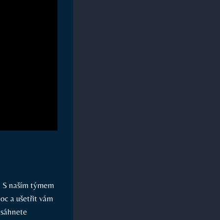
i. S naším týmem
oc a ušetřit vám
osáhnete