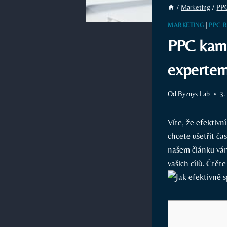
/
Marketing
/
PP
MARKETING
|
PPC 
PPC kamp
experte
Od
Byznys Lab
3.
Víte, že efektiv
chcete ušetřit ča
našem článku vá
vašich cílů. Čtě