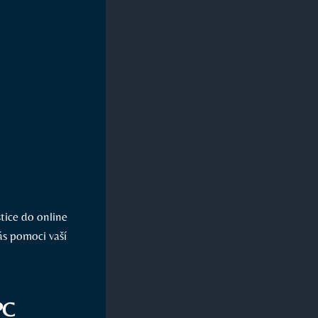
tice do online
ás pomoci vaší
PC