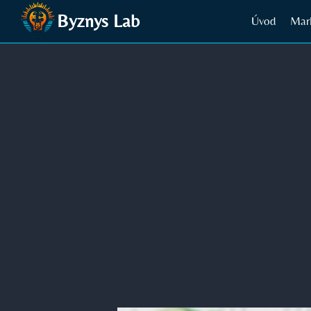
Přeskočit
Byznys Lab
Úvod
Mar
na
obsah