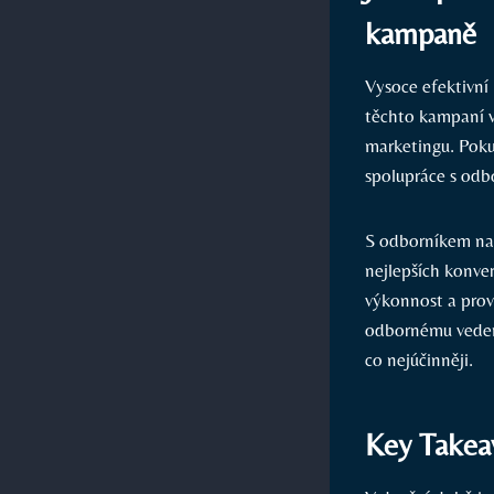
kampaně
Vysoce efektivní
těchto kampaní v
marketingu. Poku
spolupráce s od
S odborníkem na
nejlepších konve
výkonnost a prov
odbornému vedení
co nejúčinněji.
Key Takea