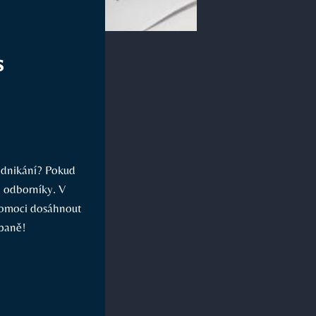
s
odnikání? Pokud
a odborníky. V
pomoci dosáhnout
mpaně!