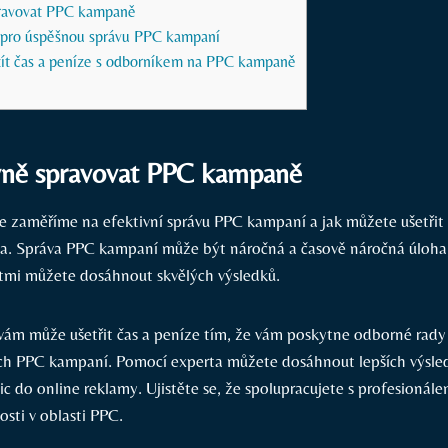
pravovat PPC kampaně
 pro úspěšnou správu PPC kampaní
žít čas a peníze s odborníkem na PPC kampaně
ivně spravovat PPC kampaně
e zaměříme na efektivní správu PPC kampaní a jak můžete ušetřit 
. Správa PPC kampaní může být náročná a časově náročná úloha,
tmi můžete dosáhnout skvělých výsledků.
ám může ušetřit čas a peníze tím, že vám poskytne odborné rady 
ich PPC kampaní. Pomocí experta můžete dosáhnout lepších výsled
ic do online reklamy. Ujistěte se, že spolupracujete s profesionál
osti v oblasti PPC.