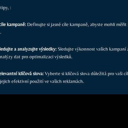
ipy, :
 cíle kampaně:
Definujte si jasné cíle kampaně, abyste mohli měřit
.
ledujte a analyzujte výsledky:
Sledujte výkonnost vašich kampaní 
nalýzy dat pro optimalizaci výsledků.
elevantní klíčová slova:
Vyberte si klíčová slova důležitá pro vaši c
ejich efektivní použití ve vašich reklamách.