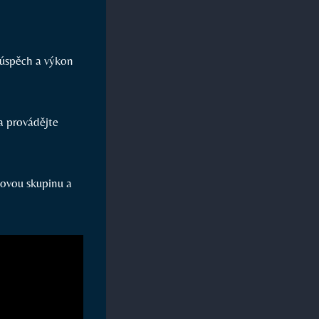
 úspěch a výkon
a provádějte
ílovou skupinu a