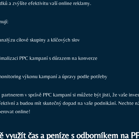
edků a zvýšíte efektivitu vaší online reklamy.
ují:
nalýzu cílové skupiny a klíčových slov
imalizaci PPC kampaní s důrazem na konverze
monitoring výkonu kampaní a úpravy podle potřeby
partnerem v správě PPC kampaní si můžete být jisti, že vaše inves
ektivní a budou mít skutečný dopad na vaše podnikání. Nechte n
perovat online!
ě využít čas a peníze s odborníkem na P