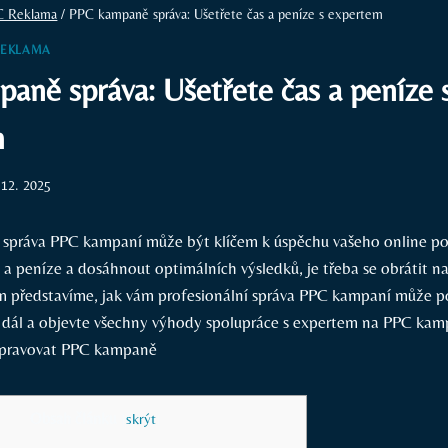
C Reklama
/
PPC kampaně správa: Ušetřete čas a peníze s expertem
REKLAMA
aně správa: Ušetřete čas a peníze 
m
 12. 2025
ní správa PPC kampaní může být klíčem k úspěchu vašeho online p
s a peníze a dosáhnout optimálních výsledků, je třeba se obrátit n
m představíme, jak vám profesionální správa PPC kampaní může 
te dál a objevte všechny výhody spolupráce s expertem na PPC ka
Obsah článku
[
skrýt
]