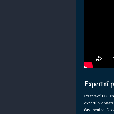
Expertní 
Při správě PPC k
expertů v oblast
čas i peníze. D