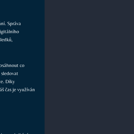
ní. Správa
igitálního
sledků,
dosáhnout co
 sledovat
ce. Díky
š čas je využíván