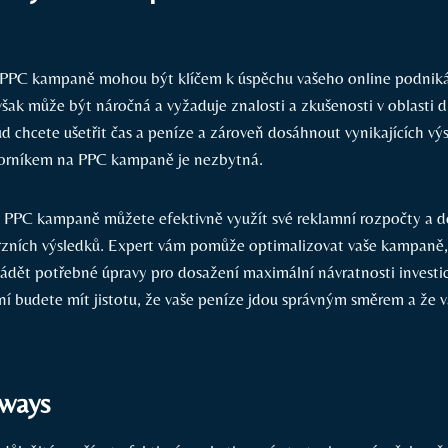
 PPC kampaně mohou být klíčem k úspěchu vašeho online podniká
šak může být náročná a vyžaduje znalosti a zkušenosti v oblasti d
d chcete ušetřit čas a peníze a zároveň dosáhnout vynikajících vý
borníkem na PPC kampaně je nezbytná.
 PPC kampaně můžete efektivně využít své reklamní rozpočty a 
rzních výsledků. Expert vám pomůže optimalizovat vaše kampaně,
ádět potřebné úpravy pro dosažení maximální návratnosti investi
 budete mít jistotu, že vaše peníze jdou správným směrem a že vá
ways