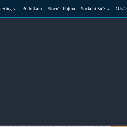
keting
Podnikání
Slovník Pojmů
Sociální Sítě
O Ná