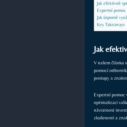
Jak efektivně s
Expertní pomoc
Jak úsporně vyu
Key Takeaways
Jak efekt
V našem článku s
pomocí odborníka
postupy a znalos
Expertní pomoc v
optimalizaci vaš
návratnost invest
zkušenosti a znal