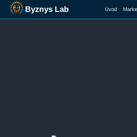
Přeskočit
Byznys Lab
Úvod
Marke
na
obsah