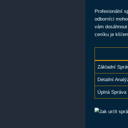
Profesionální 
odborníci moho
vám dosáhnout 
ceníku je klíče
Základní Spr
Detailní Analý
Úplná Správa