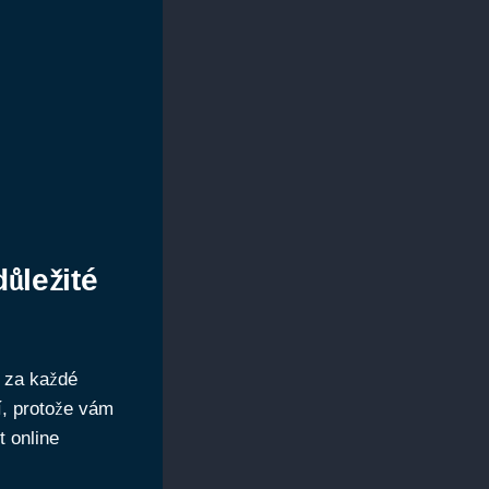
ůležité
e za každé
í, protože vám
t online