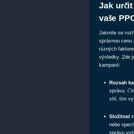
Jak urči
vaše PP
Jakmile se rozh
správnou cenu z
různých faktore
výsledky. Zde j
kampaně:
Rozsah k
správu. Čí
sítí, tím v
Složitost 
nebo speci
správu vyšš