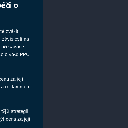
éči o
té zvážit
 závislosti na
 a očekávané
éče o vaše PPC
enu za její
 a reklamních
jší strategii
t cena za její