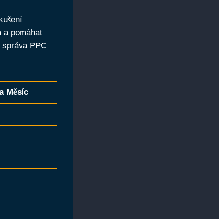
kušení
m a pomáhat
í správa PPC
a Měsíc