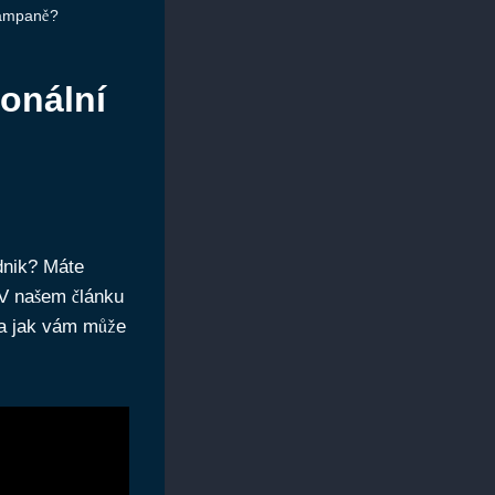
 kampaně?
ionální
dnik? Máte
. V našem článku
 a jak vám může