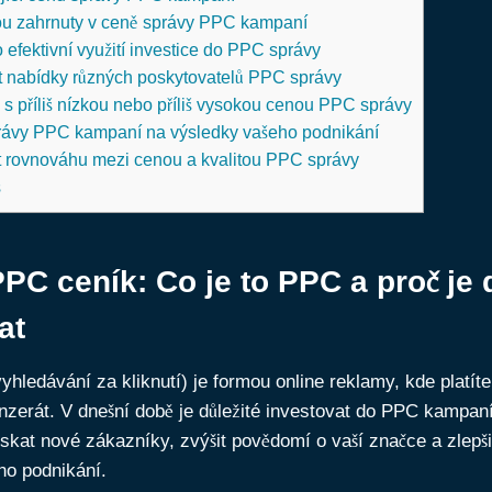
ou zahrnuty v ceně správy PPC kampaní
 efektivní využití investice do PPC správy
t nabídky různých poskytovatelů PPC správy
 s příliš nízkou nebo příliš vysokou cenou PPC správy
správy PPC kampaní na výsledky vašeho podnikání
ít rovnováhu mezi cenou a kvalitou PPC správy
s
PC ceník: Co je to PPC a proč je d
at
hledávání za kliknutí) je formou online reklamy, kde platít
 inzerát. V dnešní době je důležité investovat do PPC kampan
kat nové zákazníky, zvýšit povědomí o vaší značce a zlepši
eho podnikání.