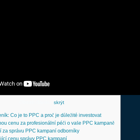
Obsah článku
[
skrýt
]
ík: Co je to PPC a proč je důležité investovat
vnou cenu za profesionální péči o vaše PPC kampaně
í za správu PPC kampaní odborníky
ující cenu správy PPC kampaní