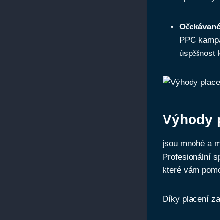
Očekávané
PPC kampan
úspěšnost
Výhody 
jsou mnohé a mo
Profesionální s
které vám pomo
Díky placení z