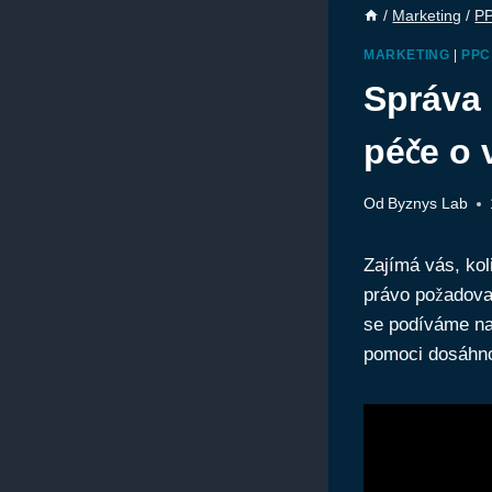
/
Marketing
/
P
MARKETING
|
PPC
Správa 
péče o
Od
Byznys Lab
Zajímá vás, ko
právo požadovat
se podíváme na
pomoci dosáhno