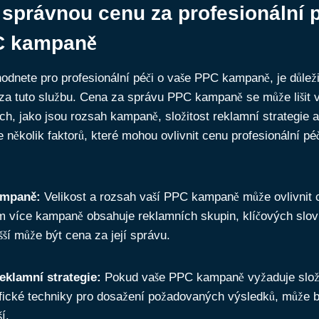
t správnou cenu za profesionální p
C kampaně
odnete pro profesionální péči o vaše PPC kampaně, je důleži
a tuto službu. Cena za správu PPC kampaně se může lišit v
ch, jako jsou rozsah kampaně, složitost reklamní strategie
e několik faktorů, které mohou ovlivnit cenu profesionální p
ampaně:
Velikost a rozsah vaší PPC kampaně může ovlivnit c
m více kampaně obsahuje reklamních skupin, klíčových slov
yšší může být cena za její správu.
reklamní strategie:
Pokud vaše PPC kampaně vyžaduje složitě
fické techniky pro dosažení požadovaných výsledků, může bý
í.