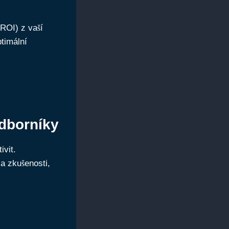
ROI) z vaší
timální
dborníky
ivit.
 a zkušenosti,