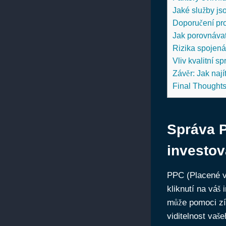
Jaké služby js
Doporučení pro
Jak porovnáva
Rizika spojená
Vliv kvalitní 
Závěr: Jak naj
Final Thought
Správa P
investov
PPC (Placené vy
kliknutí na váš
může pomoci zís
viditelnost vaš