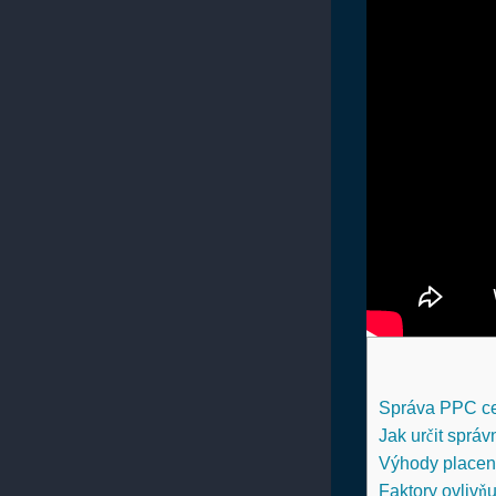
Správa PPC cen
Jak určit sprá
Výhody placen
Faktory ovlivň