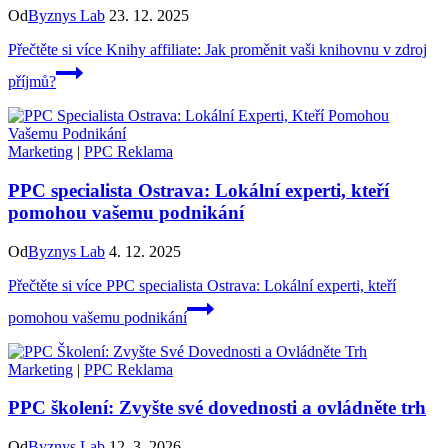
Od
Byznys Lab
23. 12. 2025
Přečtěte si více
Knihy affiliate: Jak proměnit vaši knihovnu v zdroj
příjmů?
Marketing
|
PPC Reklama
PPC specialista Ostrava: Lokální experti, kteří
pomohou vašemu podnikání
Od
Byznys Lab
4. 12. 2025
Přečtěte si více
PPC specialista Ostrava: Lokální experti, kteří
pomohou vašemu podnikání
Marketing
|
PPC Reklama
PPC školení: Zvyšte své dovednosti a ovládněte trh
Od
Byznys Lab
12. 3. 2026