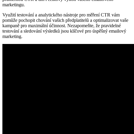
marketingu.
Využití testování a analytického nástroje pro měření CTR vám
pomůže pochopit chování vašich předplatitelů a optimalizovat vaše
kampaně pro maximální účinnost. Nezapomeňte, že pravidelné
testování a sledování výsledků jsou klíčové pro úspěšný emailový
marketing.