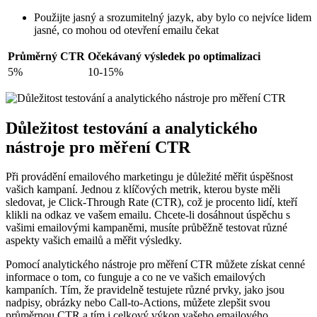
Použijte jasný a srozumitelný jazyk, aby bylo co nejvíce lidem
jasné, co mohou od otevření emailu čekat
Průměrný CTR
Očekávaný výsledek po optimalizaci
5%
10-15%
Důležitost testování a analytického
nástroje pro měření CTR
Při provádění emailového marketingu je důležité měřit úspěšnost
vašich kampaní. Jednou z klíčových metrik, kterou byste měli
sledovat, je Click-Through Rate (CTR), což je procento lidí, kteří
klikli na odkaz ve vašem emailu. Chcete-li dosáhnout úspěchu s
vašimi emailovými kampaněmi, musíte průběžně testovat různé
aspekty vašich emailů a měřit výsledky.
Pomocí analytického nástroje pro měření CTR můžete získat cenné
informace o tom, co funguje a co ne ve vašich emailových
kampaních. Tím, že pravidelně testujete různé prvky, jako jsou
nadpisy, obrázky nebo Call-to-Actions, můžete zlepšit svou
průměrnou CTR a tím i celkový výkon vašeho emailového