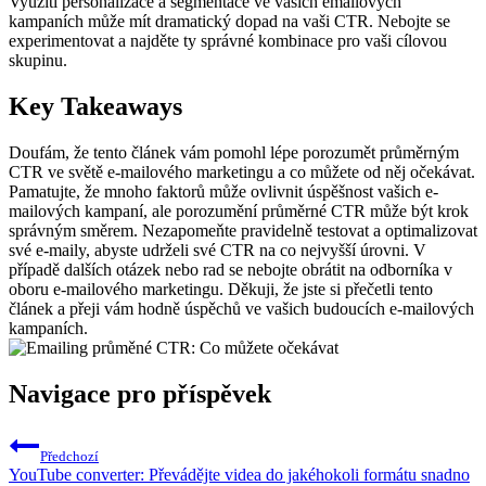
Využití personalizace a segmentace ve vašich emailových
kampaních může mít dramatický dopad na vaši CTR. Nebojte se
experimentovat a najděte ty správné kombinace pro vaši cílovou
skupinu.
Key Takeaways
Doufám, že tento článek vám pomohl lépe porozumět průměrným
CTR ve světě e-mailového marketingu a co můžete od něj očekávat.
Pamatujte, že mnoho faktorů může ovlivnit úspěšnost vašich e-
mailových kampaní, ale porozumění průměrné CTR může být krok
správným směrem. Nezapomeňte pravidelně testovat a optimalizovat
své e-maily, abyste udrželi své CTR na co nejvyšší úrovni. V
případě dalších otázek nebo rad se nebojte obrátit na odborníka v
oboru e-mailového marketingu. Děkuji, že jste si přečetli tento
článek a přeji vám hodně úspěchů ve vašich budoucích e-mailových
kampaních.
Navigace pro příspěvek
Předchozí
YouTube converter: Převádějte videa do jakéhokoli formátu snadno