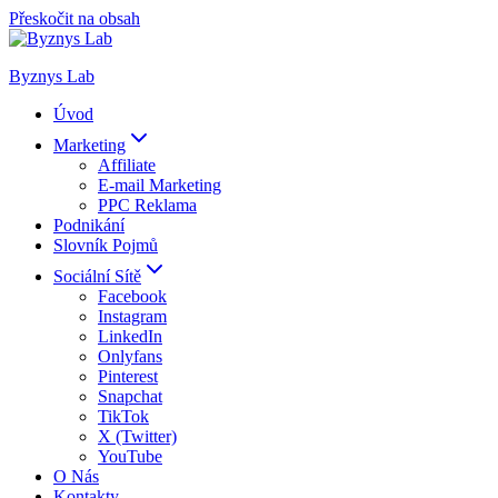
Přeskočit na obsah
Byznys Lab
Úvod
Marketing
Affiliate
E-mail Marketing
PPC Reklama
Podnikání
Slovník Pojmů
Sociální Sítě
Facebook
Instagram
LinkedIn
Onlyfans
Pinterest
Snapchat
TikTok
X (Twitter)
YouTube
O Nás
Kontakty