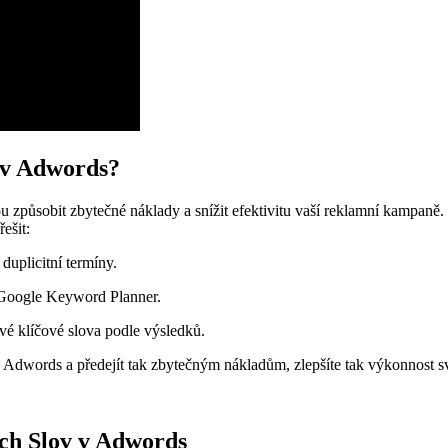
a v Adwords?
u způsobit zbytečné náklady a snížit efektivitu vaší reklamní kampaně. 
ešit:
duplicitní termíny.
d Google Keyword Planner.
vé klíčové slova podle výsledků.
 v Adwords a předejít tak zbytečným nákladům, zlepšíte tak výkonnost 
ých Slov v Adwords