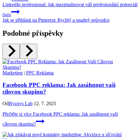
LinkedIn professional: Jak maximalizovat váš profesionální potenciál
Další
Jak se přihlásit na Pinterest: Rychlý a snadný průvodce
Podobné příspěvky
Marketing
|
PPC Reklama
Facebook PPC reklama: Jak zasáhnout vaši
cílovou skupinu?
Od
Byznys Lab
12. 7. 2025
Přečtěte si více
Facebook PPC reklama: Jak zasáhnout vaši
cílovou skupinu?