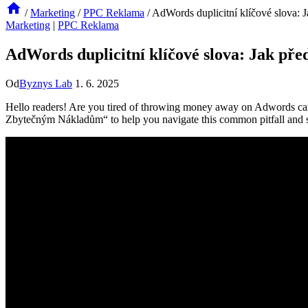
/
Marketing
/
PPC Reklama
/
AdWords duplicitní klíčové slova: 
Marketing
|
PPC Reklama
AdWords duplicitní klíčové slova: Jak př
Od
Byznys Lab
1. 6. 2025
Hello readers! Are you tired of throwing money away on Adwords cam
Zbytečným Nákladům“ to help you navigate this common pitfall and s