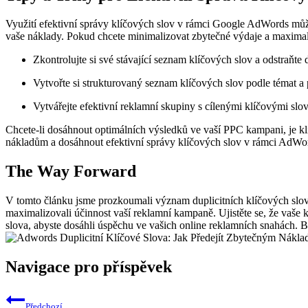
Využití efektivní správy klíčových slov v rámci Google AdWords můž
vaše náklady. Pokud chcete minimalizovat zbytečné výdaje a maximaliz
Zkontrolujte si své stávající seznam klíčových slov a odstraňte d
Vytvořte si strukturovaný seznam klíčových slov podle témat a
Vytvářejte efektivní reklamní skupiny s cílenými klíčovými slo
Chcete-li dosáhnout optimálních výsledků ve vaší PPC kampani, je kl
nákladům a dosáhnout efektivní správy klíčových slov v rámci AdWo
The Way Forward
V tomto článku jsme prozkoumali význam duplicitních klíčových slov v
maximalizovali účinnost vaší reklamní kampaně. Ujistěte se, že vaše k
slova, abyste dosáhli úspěchu ve vašich online reklamních snahách. Buď
Navigace pro příspěvek
Předchozí