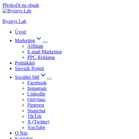
Přeskočit na obsah
Byznys Lab
Úvod
Marketing
Affiliate
E-mail Marketing
PPC Reklama
Podnikání
Slovník Pojmů
Sociální Sítě
Facebook
Instagram
LinkedIn
Onlyfans
Pinterest
Snapchat
TikTok
X (Twitter)
YouTube
O Nás
Kontakty