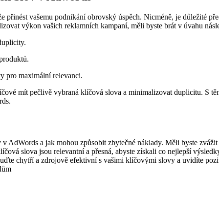
e přinést vašemu podnikání obrovský úspěch. Nicméně, je důležité pře
ovat výkon vašich reklamních kampaní, měli byste brát v úvahu následu
uplicity.
 produktů.
vy pro maximální relevanci.
íčové mít pečlivě vybraná klíčová slova a minimalizovat duplicitu. S t
rds.
 AdWords a jak mohou způsobit zbytečné náklady. Měli byste zvážit vaš
líčová slova jsou relevantní a přesná, abyste získali co nejlepší výsle
te chytří a zdrojově efektivní s vašimi klíčovými slovy a uvidíte pozit