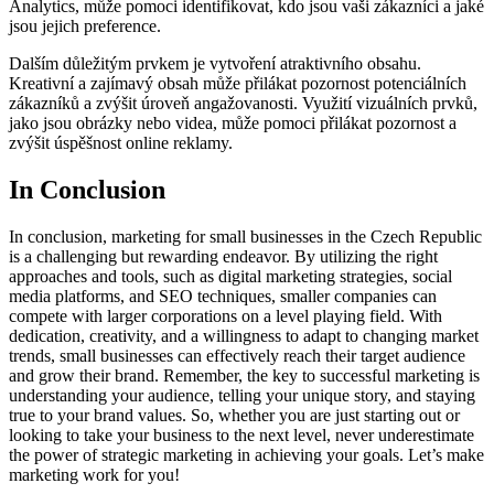
Analytics, může pomoci identifikovat, kdo jsou vaši zákazníci a jaké
jsou jejich preference.
Dalším důležitým prvkem je vytvoření atraktivního obsahu.
Kreativní a zajímavý obsah může přilákat pozornost potenciálních
zákazníků a zvýšit úroveň angažovanosti. Využití vizuálních prvků,
jako jsou obrázky nebo videa, může pomoci přilákat pozornost a
zvýšit úspěšnost online reklamy.
In Conclusion
In conclusion, marketing for small businesses in the Czech Republic
is a challenging but rewarding endeavor. By utilizing the right
approaches and tools, such as digital marketing strategies, social
media platforms, and SEO techniques, smaller companies can
compete with larger corporations on a level playing field. With
dedication, creativity, and a willingness to adapt to changing market
trends, small businesses can effectively reach their target audience
and grow their brand. Remember, the key to successful marketing is
understanding your audience, telling your unique story, and staying
true to your brand values. So, whether you are just starting out or
looking to take your business to the next level, never underestimate
the power of strategic marketing in achieving your goals. Let’s make
marketing work for you!