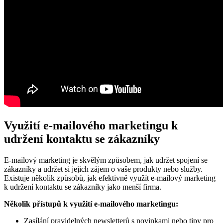
Využití e-mailového marketingu k
udržení kontaktu se zákazníky
E-mailový marketing je skvělým způsobem, jak udržet spojení se
zákazníky a udržet si jejich zájem o vaše produkty nebo služby.
Existuje několik způsobů, jak efektivně využít e-mailový marketing
k udržení kontaktu se zákazníky jako menší firma.
Několik přístupů k využití e-mailového marketingu:
Zasílání pravidelných newsletterů s novinkami nebo tipy pro