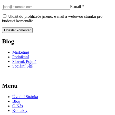
E-mail
*
Uložit do prohlížeče jméno, e-mail a webovou stránku pro
budoucí komentáře.
Blog
Marketing
Podnikání
Slovník Pojmů
Sociální Sítě
Menu
Úvodní Stránka
Blog
O Nás
Kontakty