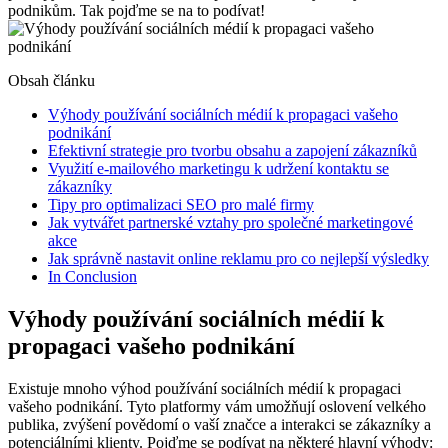
podnikům. Tak pojďme se na to podívat!
Obsah článku
Výhody používání sociálních médií k propagaci vašeho
podnikání
Efektivní strategie pro tvorbu obsahu a zapojení zákazníků
Využití e-mailového marketingu k udržení kontaktu se
zákazníky
Tipy pro optimalizaci SEO pro malé firmy
Jak vytvářet partnerské vztahy pro společné marketingové
akce
Jak správně nastavit online reklamu pro co nejlepší výsledky
In Conclusion
Výhody používání sociálních médií k
propagaci vašeho podnikání
Existuje mnoho výhod používání sociálních médií k propagaci
vašeho podnikání. Tyto platformy vám umožňují oslovení velkého
publika, zvýšení povědomí o vaší značce a interakci se zákazníky a
potenciálními klienty. Pojďme se podívat na některé hlavní výhody: