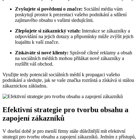
Zvyšujete si povědomí o značce:
Sociální média vám
poskytují prostor k prezentaci vašeho podnikání a sdílení
zajímavého obsahu s vašimi sledujícími.
Zlepšujete si zákaznický vztah:
Interakce se zákazníky a
odpovídání na jejich dotazy a připomínky může zvýšit jejich
loajalitu k vaší značce.
Získáváte si nové klienty:
Správně cílené reklamy a obsah
na sociálních médiích mohou přilákat nové zákazníky a
rozšířit váš obchod.
Využijte tedy potenciál sociálních médií k propagaci vašeho
podnikání a sledujte, jak se vaše značka rozrůstá a získává si stálou
zákaznickou základnu.
Efektivní strategie pro tvorbu obsahu a
zapojení zákazníků
V dnešní době je pro menší firmy stále důležitější mít efektivní
strategii pro tvorbu obsahu a zapojení zákazníků. Jedním z přístupů,