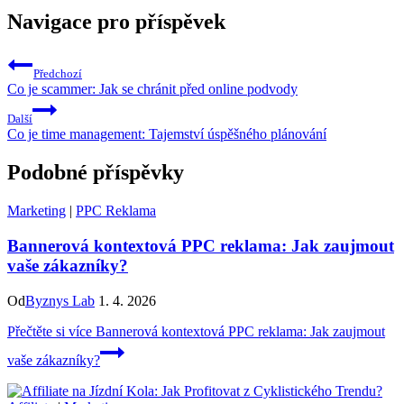
Navigace pro příspěvek
Předchozí
Co je scammer: Jak se chránit před online podvody
Další
Co je time management: Tajemství úspěšného plánování
Podobné příspěvky
Marketing
|
PPC Reklama
Bannerová kontextová PPC reklama: Jak zaujmout
vaše zákazníky?
Od
Byznys Lab
1. 4. 2026
Přečtěte si více
Bannerová kontextová PPC reklama: Jak zaujmout
vaše zákazníky?