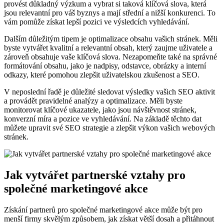
provést důkladný výzkum a vybrat si taková klíčová slova, která
jsou relevantní pro váš byznys a mají střední a nižší konkurenci. To
vám pomůže získat lepší pozici ve výsledcích vyhledávání.
Dalším důležitým tipem je optimalizace obsahu vašich stránek. Měli
byste vytvářet kvalitní a relevantní obsah, který zaujme uživatele a
zároveň obsahuje vaše klíčová slova. Nezapomeňte také na správné
formátování obsahu, jako je nadpisy, odstavce, obrázky a interní
odkazy, které pomohou zlepšit uživatelskou zkušenost a SEO.
V neposlední řadě je důležité sledovat výsledky vašich SEO aktivit
a provádět pravidelné analýzy a optimalizace. Měli byste
monitorovat klíčové ukazatele, jako jsou návštěvnost stránek,
konverzní míra a pozice ve vyhledávání. Na základě těchto dat
můžete upravit své SEO strategie a zlepšit výkon vašich webových
stránek.
Jak vytvářet partnerské vztahy pro
společné marketingové akce
Získání partnerů pro společné marketingové akce může být pro
menší firmy skvělým způsobem, jak získat větší dosah a přitáhnout