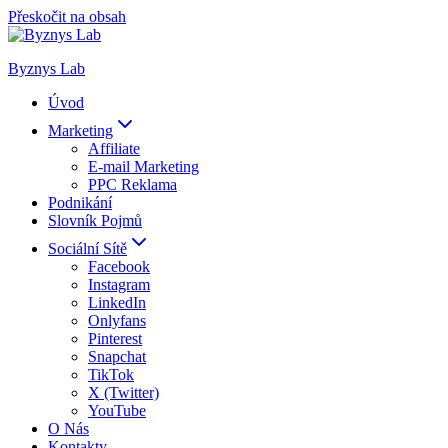
Přeskočit na obsah
Byznys Lab
Úvod
Marketing
Affiliate
E-mail Marketing
PPC Reklama
Podnikání
Slovník Pojmů
Sociální Sítě
Facebook
Instagram
LinkedIn
Onlyfans
Pinterest
Snapchat
TikTok
X (Twitter)
YouTube
O Nás
Kontakty