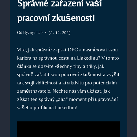
Správné zařazení vaší
pracovní zkušenosti
Od
Byznys Lab
31. 12. 2025
Víte, jak‌ správně‍ zapsat DPČ a nasměrovat svou
‌kariéru na správnou cestu na LinkedInu? V tomto
článku se dozvíte všechny‌ tipy ⁣a triky,⁣ jak
správně ​zařadit svou ​pracovní zkušenost a zvýšit
tak ‍svoji viditelnost a atraktivitu pro potenciální
zaměstnavatele. Nechte nás vám ‍ukázat, ​jak⁣
získat ten správný „aha“ moment ⁢při upravování
vašeho‍ profilu​ na LinkedInu!