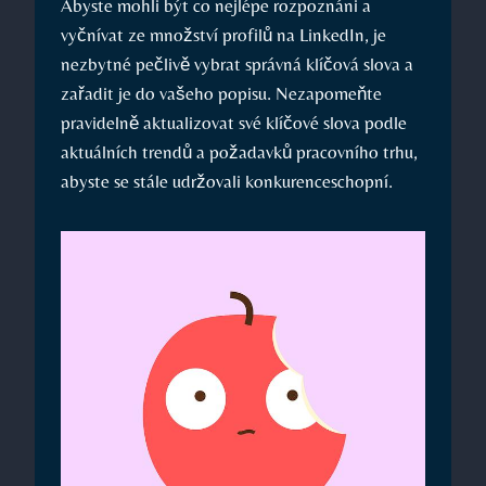
Abyste mohli​ být co nejlépe rozpoznáni a
vyčnívat ‍ze množství profilů⁤ na LinkedIn, ‍je⁣
nezbytné‍ pečlivě⁣ vybrat správná klíčová slova a
zařadit je do vašeho popisu.⁢ Nezapomeňte
⁢pravidelně aktualizovat své klíčové slova podle
⁤aktuálních ⁣trendů a požadavků pracovního trhu,
abyste se ‍stále udržovali konkurenceschopní.