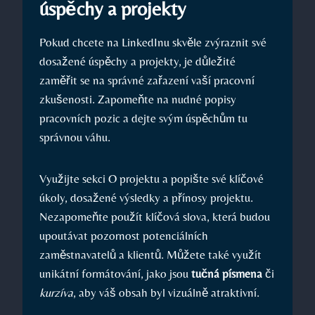
úspěchy⁣ a projekty
Pokud chcete na LinkedInu skvěle zvýraznit své
dosažené⁤ úspěchy a projekty, je ⁢důležité
⁣zaměřit ⁤se na správné zařazení vaší pracovní
zkušenosti. Zapomeňte na nudné popisy
pracovních pozic a dejte svým úspěchům tu
správnou váhu.
Využijte sekci O projektu a popište své ⁢klíčové
‌úkoly, dosažené výsledky a přínosy projektu.‌
Nezapomeňte použít klíčová slova,​ která ‍budou
‌upoutávat pozornost potenciálních
zaměstnavatelů ⁣a klientů. Můžete také​ využít
unikátní formátování, jako jsou
tučná⁢ písmena
či
kurzíva
, aby váš obsah byl vizuálně atraktivní.