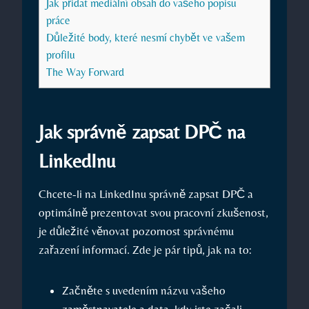
Jak ⁣přidat mediální obsah ⁢do vašeho‌ popisu
práce
Důležité body, které nesmí chybět ‌ve vašem
⁣profilu
The Way Forward
Jak správně zapsat DPČ na⁤
LinkedInu
Chcete-li na⁢ LinkedInu správně‍ zapsat DPČ a‍
optimálně‌ prezentovat⁤ svou pracovní zkušenost,
je​ důležité věnovat pozornost⁣ správnému
⁢zařazení informací. Zde je pár tipů, jak na to:
Začněte s uvedením názvu vašeho
zaměstnavatele a⁣ data, ⁢kdy jste začali