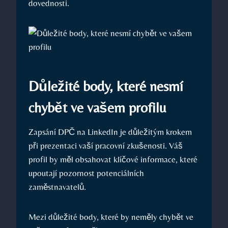
⁣dovednosti.
Důležité body, které nesmí
chybět ‌ve vašem ⁣profilu
Zapsání DPČ na LinkedIn je⁢ důležitým krokem
při prezentaci vaší ​pracovní zkušenosti. Váš
‍profil by měl obsahovat⁢ klíčové​ informace, které
upoutají ⁣pozornost‍ potenciálních
zaměstnavatelů.
Mezi⁣ důležité‌ body,‌ které by neměly chybět ​ve