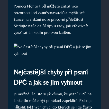
Pomocí⁣ těchto tipů můžete​ získat více⁣
pozornosti od zaměstnavatelů a zvýšit své
šance‌ na⁤ získání nové pracovní příležitosti.
Sledujte naše další tipy a rady, jak efektivně‍
využívat LinkedIn​ pro svou kariéru.
Nejčastější ⁤chyby při psaní
DPČ a jak se jim‌ vyhnout
Je ⁣možné, že jste​ si již ⁢všimli, že‌ psaní DPČ na
LinkedIn ⁣může být poněkud‍ zapeklité.⁣ Existuje
několik běžných⁢ chyb, do‌ kterých se lidé často