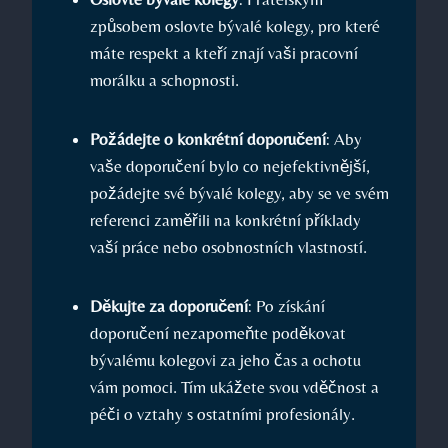
způsobem oslovte bývalé kolegy, ‌pro které
máte respekt a​ kteří ‌znají vaši pracovní
morálku a ‍schopnosti.
Požádejte ‌o konkrétní⁤ doporučení
: Aby‍
vaše doporučení bylo​ co nejefektivnější,⁣
požádejte své⁤ bývalé⁤ kolegy, aby se ve svém
referenci zaměřili⁣ na konkrétní příklady
vaší práce​ nebo osobnostních vlastností.
Děkujte ⁣za doporučení
: Po získání
doporučení nezapomeňte‌ poděkovat
bývalému ‌kolegovi za⁣ jeho čas a ochotu
‍vám pomoci.‌ Tím ⁢ukážete svou‌ vděčnost a
péči o vztahy s ostatními‌ profesionály.