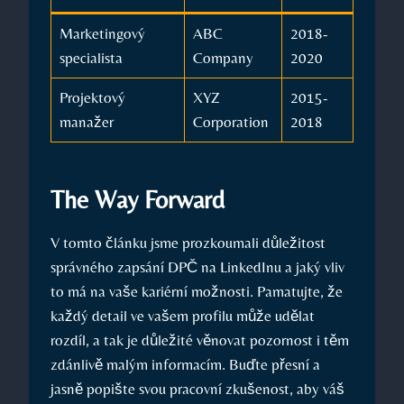
Marketingový
ABC
2018-
specialista
Company
2020
Projektový
XYZ​
2015-
manažer
Corporation
2018
The Way Forward
V tomto článku jsme prozkoumali důležitost
správného zapsání DPČ na LinkedInu a jaký ⁣vliv ​
to má⁢ na‌ vaše⁣ kariérní možnosti. Pamatujte, že
každý detail ve vašem profilu⁣ může udělat
rozdíl, a tak ⁢je důležité věnovat ​pozornost i‌ těm
zdánlivě malým⁤ informacím. Buďte přesní ⁢a ​
jasně ​popište svou pracovní zkušenost,‌ aby ⁢váš