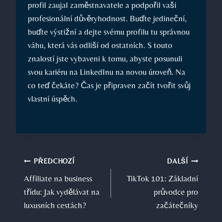
profil zaujal zaměstnavatele a podpořil vaši
profesionální důvěryhodnost. Buďte jedineční,
buďte‍ výstižní⁣ a‌ dejte svému profilu tu ⁣správnou
⁣váhu,⁤ která vás odliší od ostatních. ‌S touto‌
znalostí jste vybaveni k‌ tomu,⁤ abyste posunuli
svou ‌kariéru na LinkedInu na novou úroveň.‍ Na‍
co teď ​čekáte? Čas je připraven začít ​tvořit ‍svůj
vlastní úspěch.
Navigace
PŘEDCHOZÍ
DALŠÍ
Affiliate na business
TikTok 101: Základní
pro
třídu: Jak vydělávat na
průvodce pro
příspěvek
luxusních cestách?
začátečníky