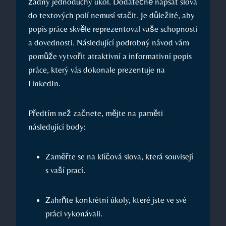
žádný jednoduchý úkol.​ Dodatečně napsat slova
‍do textových polí nemusí⁤ stačit. Je důležité, aby⁢
popis ‍práce skvěle reprezentoval vaše schopnosti
a dovednosti. Následující podrobný návod vám⁤
pomůže vytvořit​ atraktivní a informativní popis
práce,⁣ který vás dokonale prezentuje ‌na
LinkedIn.
Předtím než začnete,⁣ mějte na paměti
následující body:
Zaměřte se na klíčová​ slova,⁣ která souvisejí
s vaší prací.
Zahrňte konkrétní úkoly, které jste⁣ ve své
práci‌ vykonávali.