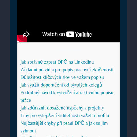
Obsah článku
Jak správně zapsat DPČ na⁤ LinkedInu
Základní⁣ pravidla pro popis pracovní zkušenosti
Důležitost klíčových slov ve vašem ⁣popisu
Jak využít⁢ doporučení od​ bývalých kolegů
Podrobný návod k vytvoření atraktivního popisu⁣
práce
Jak ‌zdůraznit dosažené úspěchy⁣ a projekty
Tipy pro vylepšení viditelnosti ⁤vašeho⁣ profilu
Nejčastější ⁤chyby při psaní DPČ a jak se jim‌
vyhnout