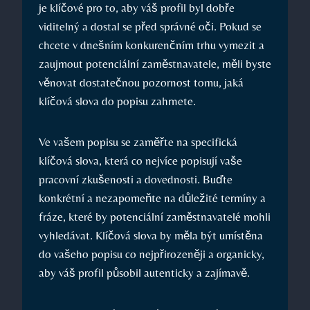
je klíčové⁤ pro⁢ to,⁢ aby váš profil byl dobře
viditelný a dostal se⁣ před‍ správné oči. Pokud se
chcete ‌v dnešním⁢ konkurenčním⁢ trhu vymezit a
zaujmout potenciální ‌zaměstnavatele, měli byste
věnovat⁢ dostatečnou pozornost‍ tomu, jaká‍
klíčová slova do popisu zahrnete.
Ve vašem popisu se zaměřte na specifická
⁣klíčová slova,​ která ⁢co nejvíce popisují vaše ​
pracovní zkušenosti a ‌dovednosti. Buďte
konkrétní a nezapomeňte ‌na‌ důležité termíny a
fráze, které by potenciální⁣ zaměstnavatelé⁣ mohli
vyhledávat. Klíčová ⁤slova by ‍měla být umístěna⁢
do ⁢vašeho‌ popisu co nejpřirozeněji a⁤ organicky,
‍aby ​váš profil působil ‍autenticky⁢ a zajímavě.