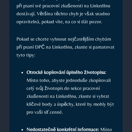
‌při ​psaní své pracovní zkušenosti⁤ na LinkedInu
dostávají. Většina ‌těchto chyb ⁣je však ⁤snadno⁤
opravitelná, pokud víte, na co si ⁤dát pozor.
Pokud se chcete vyhnout nejčastějším chybám​
při⁤ psaní DPČ na LinkedInu, zkuste si pamatovat
⁤tyto tipy:
Otrocké​ kopírování⁣ úplného životopisu:
‌
Místo toho, abyste jednoduše zkopírovali ​
celý svůj životopis do sekce pracovní⁢
zkušenosti na LinkedInu, zkuste ⁢si vybrat
klíčové‍ body a ⁣úspěchy, ​které by mohly být ​
pro vaši síť⁤ cenné.
Nedostatečně ‌konkrétní informace:
Místo