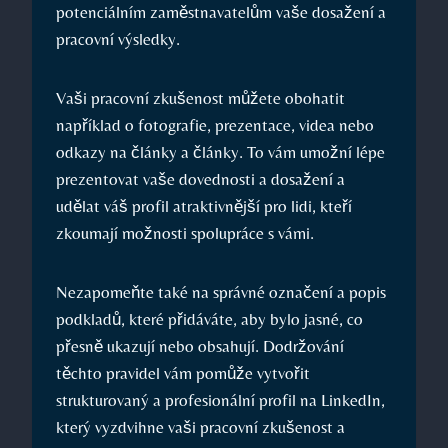
potenciálním zaměstnavatelům vaše dosažení a
pracovní výsledky.
Vaši⁤ pracovní ⁣zkušenost můžete⁣ obohatit
například o fotografie,⁤ prezentace, videa nebo
odkazy na‌ články⁤ a články. ⁤To​ vám umožní⁤ lépe
prezentovat vaše dovednosti ‌a dosažení a
udělat váš profil ‍atraktivnější pro lidi,⁣ kteří
‌zkoumají ‍možnosti ⁤spolupráce s vámi.
Nezapomeňte ⁢také‍ na správné označení a popis
podkladů,‍ které přidáváte, aby⁤ bylo jasné, co
přesně ukazují⁤ nebo obsahují.‍ Dodržování
⁤těchto pravidel vám⁣ pomůže vytvořit⁣
strukturovaný a profesionální ‍profil ‍na LinkedIn,
⁢který vyzdvihne⁣ vaši ⁢pracovní zkušenost a