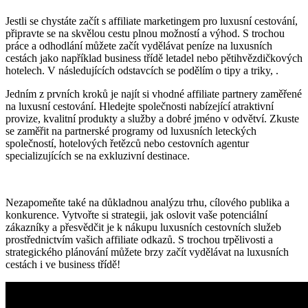
Jestli se chystáte začít s affiliate marketingem pro luxusní cestování,
připravte se na skvělou cestu plnou možností a výhod. S trochou
práce a odhodlání můžete začít vydělávat peníze na luxusních
cestách jako například business třídě letadel nebo pětihvězdičkových
hotelech. V následujících odstavcích se podělím o tipy a triky, .
Jedním z prvních kroků je najít si vhodné affiliate partnery zaměřené
na luxusní cestování. Hledejte společnosti nabízející atraktivní
provize, kvalitní produkty a služby a dobré jméno v odvětví. Zkuste
se zaměřit na partnerské programy od luxusních leteckých
společností, hotelových řetězců nebo cestovních agentur
specializujících se na exkluzivní destinace.
Nezapomeňte také na důkladnou analýzu trhu, cílového publika a
konkurence. Vytvořte si strategii, jak oslovit vaše potenciální
zákazníky a přesvědčit je k nákupu luxusních cestovních služeb
prostřednictvím vašich affiliate odkazů. S trochou trpělivosti a
strategického plánování můžete brzy začít vydělávat na luxusních
cestách i ve business třídě!