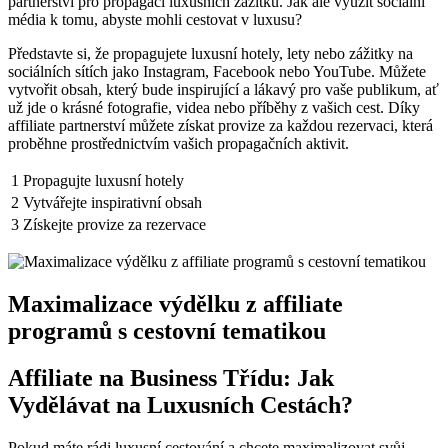
partnerství pro propagaci luxusních zážitků. Jak ale využít sociální
média k tomu, abyste mohli cestovat v luxusu?
Představte si, že propagujete luxusní hotely, lety nebo zážitky na
sociálních sítích jako Instagram, Facebook nebo YouTube. Můžete
vytvořit obsah, který bude inspirující a lákavý pro vaše publikum, ať
už jde o krásné fotografie, videa nebo příběhy z vašich cest. Díky
affiliate partnerství můžete získat provize za každou rezervaci, která
proběhne prostřednictvím vašich propagačních aktivit.
1
Propagujte luxusní hotely
2
Vytvářejte inspirativní obsah
3
Získejte provize za rezervace
Maximalizace výdělku z affiliate
programů s cestovní tematikou
Affiliate na Business Třídu: Jak
Vydělávat na Luxusních Cestách?
Pokud máte rádi luxusní cestování a chcete maximalizovat svůj