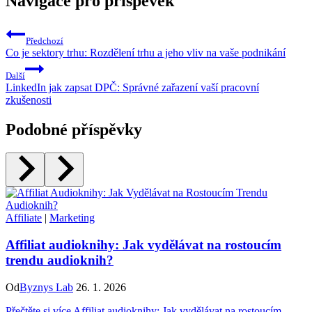
Navigace pro příspěvek
Předchozí
Co je sektory trhu: Rozdělení trhu a jeho vliv na vaše podnikání
Další
LinkedIn jak zapsat DPČ: Správné zařazení vaší pracovní
zkušenosti
Podobné příspěvky
Affiliate
|
Marketing
Affiliat audioknihy: Jak vydělávat na rostoucím
trendu audioknih?
Od
Byznys Lab
26. 1. 2026
Přečtěte si více
Affiliat audioknihy: Jak vydělávat na rostoucím