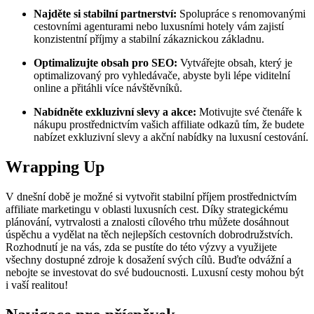
Najděte si stabilní partnerství:
Spolupráce s renomovanými
cestovními agenturami nebo luxusními hotely vám zajistí
konzistentní příjmy a stabilní zákaznickou základnu.
Optimalizujte obsah pro SEO:
Vytvářejte obsah, který je
optimalizovaný pro vyhledávače, abyste byli lépe viditelní
online a přitáhli více návštěvníků.
Nabídněte exkluzivní slevy a akce:
Motivujte své čtenáře k
nákupu prostřednictvím vašich affiliate odkazů tím, že budete
nabízet exkluzivní slevy a akční nabídky na luxusní cestování.
Wrapping Up
V dnešní době je možné si vytvořit stabilní příjem prostřednictvím
affiliate marketingu v oblasti luxusních cest. Díky strategickému
plánování, vytrvalosti a znalosti cílového trhu můžete dosáhnout
úspěchu a vydělat na těch nejlepších cestovních dobrodružstvích.
Rozhodnutí je na vás, zda se pustíte do této výzvy a využijete
všechny dostupné zdroje k dosažení svých cílů. Buďte odvážní a
nebojte se investovat do své budoucnosti. Luxusní cesty mohou být
i vaší realitou!