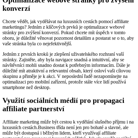
Optimalizace webové stránky pro zvyšení
konverzí
Chcete vědět, jak vydělávat na luxusních cestách pomocí affiliate
marketingu? Jedním z klíčových prvků je optimalizace webové
stránky pro zvýšení konverzí. Pokud chcete mít úspěch v tomto
oboru, je důležité věnovat pozornost detailům a postarat se o to, aby
vaše stránka byla co nejefektivnější.
Jedním z prvních kroků je zlepšení uživatelského rozhraní vaší
stránky. Zajistěte, aby byla navigace snadná a intuitivní, aby se
návštěvníci mohli snadno dostat k potřebným informacím. Dále je
důležité mít atraktivní a relevantní obsah, který osloví vaši cílovou
skupinu a přiměje je k akci. V neposlední řadě nezapomínejte na
optimalizaci pro mobilní zařízení, protože stále více lidí používá
smartphone než desktop.
Využití sociálních médií pro propagaci
affiliate partnerství
Affiliate marketing může být cestou k vydělání slušného příjmu i na
luxusních cestách.Business třída není jen pro bohaté a slavné, ale
může být dostupná i běžným lidem, kteří využívají affiliate