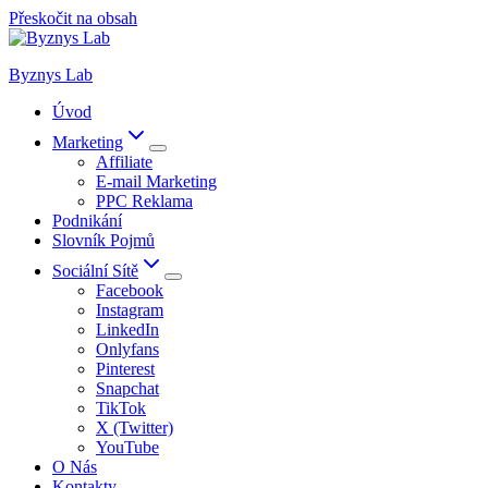
Přeskočit na obsah
Byznys Lab
Úvod
Marketing
Affiliate
E-mail Marketing
PPC Reklama
Podnikání
Slovník Pojmů
Sociální Sítě
Facebook
Instagram
LinkedIn
Onlyfans
Pinterest
Snapchat
TikTok
X (Twitter)
YouTube
O Nás
Kontakty