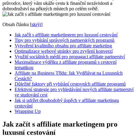
průvodce, který vám ukáže cestu k finanční nezávislosti a
dobrodružství na pěkných místech po celém světě.
Obsah článku
[
skrýt
]
Jak začít s affiliate marketingem pro luxusní cestování
Tipy pro vybírání správných partnerských programů
Vytvoření kvalitního obsahu pro affiliate marketing
Optimalizace webové stránky pro zvyšení konverzí
Využití sociálních médií pro propagaci affiliate partnerství
Maximalizace výdělku z affiliate programů s cestovní
tematikou
Affiliate na Business Třídu: Jak Vydělávat na Luxusních
Cestách?
Důležité faktory při vybírání cestovních affiliate programů
Efektivní strategie pro vyhledávání nových affiliate partnerství
ve studování cest
Jak si udržet dlouhodobý úspěch v affiliate marketingu
cestování
Wrapping Up
Jak začít s affiliate marketingem pro
luxusní cestování