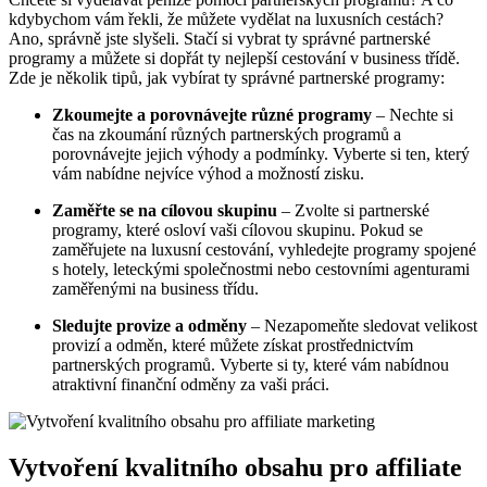
kdybychom vám řekli, že můžete vydělat na luxusních cestách?
Ano, správně jste slyšeli. Stačí si vybrat ty správné partnerské
programy a můžete si dopřát ty nejlepší cestování v business třídě.
Zde je několik tipů, jak vybírat ty správné partnerské programy:
Zkoumejte a porovnávejte různé programy
– Nechte si
čas na zkoumání různých partnerských programů a
porovnávejte jejich výhody a podmínky. Vyberte si ten, který
vám nabídne nejvíce výhod a možností zisku.
Zaměřte se na cílovou skupinu
– Zvolte si partnerské
programy, které osloví vaši cílovou skupinu. Pokud se
zaměřujete na luxusní cestování, vyhledejte programy spojené
s hotely, leteckými společnostmi nebo cestovními agenturami
zaměřenými na business třídu.
Sledujte provize a odměny
– Nezapomeňte sledovat velikost
provizí a odměn, které můžete získat prostřednictvím
partnerských programů. Vyberte si ty, které vám nabídnou
atraktivní finanční odměny za vaši práci.
Vytvoření kvalitního obsahu pro affiliate