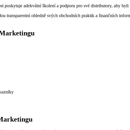
t poskytuje adekvátní školení a podporu ​pro své distributory,⁤ aby ‌byli
ou transparentní ohledně svých obchodních praktik a‍ finančních informa
l Marketingu
azníky ‌
 Marketingu