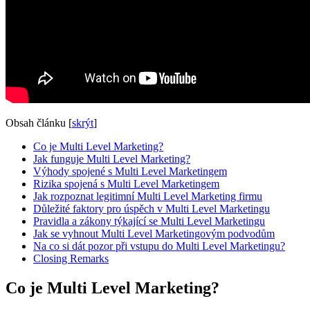
Obsah článku
[
skrýt
]
Co⁢ je Multi Level Marketing?
Jak funguje ‌Multi Level Marketing?
Výhody spojené s Multi Level Marketingem
Rizika spojená s Multi Level Marketingem
Jak rozpoznat legitimní Multi Level Marketing firmu
Důležité faktory pro úspěch v Multi ‌Level Marketingu
Pravidla a zákony týkající ‍se ‌Multi Level Marketingu
Jak se vyhnout Multi ⁤Level Marketingovým podvodům
Na co si dát pozor při vstupu do Multi Level Marketingu?
Closing Remarks
Co⁢ je Multi Level Marketing?