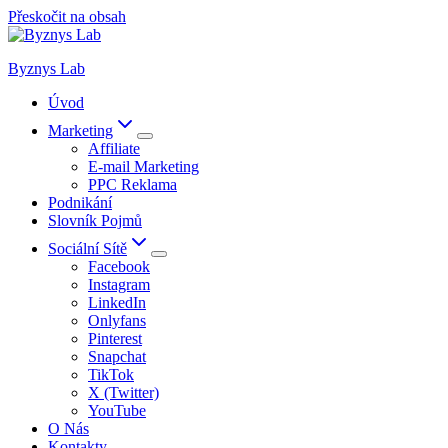
Přeskočit na obsah
Byznys Lab
Úvod
Marketing
Affiliate
E-mail Marketing
PPC Reklama
Podnikání
Slovník Pojmů
Sociální Sítě
Facebook
Instagram
LinkedIn
Onlyfans
Pinterest
Snapchat
TikTok
X (Twitter)
YouTube
O Nás
Kontakty