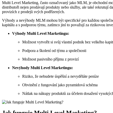
Multi Level ‍Marketing, často označovaný jako⁢ MLM, je obchodní mode
distributoři nejen prodávají produkty nebo služby, ale také rekrutují
provizích​ z prodejů svých podřízených.
Výhody a nevýhody⁤ MLM mohou být specifické pro každou ‍společnost a 
kapitálu a s podporou týmu, zatímco jiní to považují za rizikovou inves
Výhody Multi Level Marketingu:
Možnost vytvořit si svůj vlastní podnik bez​ velkého kapi
Podpora a školení od týmu a společnosti
Možnost pasivního příjmu z ⁣provizí
Nevýhody Multi Level Marketingu:
Riziko, že ​nebudete úspěšní a nevyděláte peníze
Obvinění z⁢ fungování jako⁣ pyramidová schéma
Nátlak na ⁣nákupy produktů za účelem dosažení ‌vysokýc
Jak funguje ‌Multi Level Marketing?