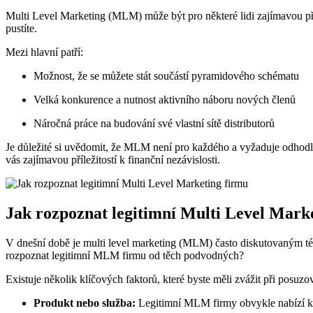
Multi Level Marketing (MLM) může být pro ‍některé lidi zajímavou přílež
pustíte.
Mezi hlavní patří:
Možnost, ⁢že⁤ se můžete stát součástí ​pyramidového schématu
Velká konkurence a ⁣nutnost aktivního náboru nových členů
Náročná práce na budování ⁣své vlastní sítě distributorů
Je důležité si ⁢uvědomit,‍ že MLM není pro každého a vyžaduje odhodlá
vás zajímavou příležitostí k finanční nezávislosti.
Jak rozpoznat legitimní Multi Level Mark
V⁢ dnešní době je multi level marketing (MLM)‌ často diskutovaným téma
rozpoznat legitimní MLM firmu od​ těch podvodných?
Existuje několik klíčových faktorů, které byste měli zvážit při posuz
Produkt⁤ nebo služba:
Legitimní⁢ MLM​ firmy‍ obvykle⁣ nabízí⁣ 