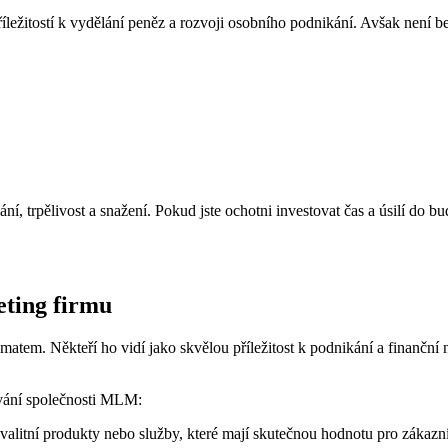
itostí k vydělání peněz a rozvoji osobního podnikání.​ Avšak‍ není bez⁢ r
ní, ​trpělivost a snažení. Pokud jste ochotni investovat čas a úsilí d
eting firmu
tem. Někteří ho vidí jako skvělou příležitost k​ podnikání a finanční‍ ne
ování společnosti ⁤MLM:
kvalitní produkty nebo⁣ služby, které mají skutečnou hodnotu pro zákazn