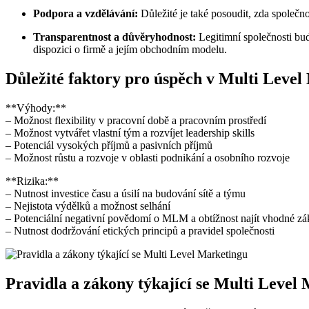
Podpora ‍a vzdělávání:
Důležité je také posoudit, zda společnos
Transparentnost a důvěryhodnost:
‍Legitimní společnosti bud
dispozici o firmě a jejím obchodním modelu.
Důležité faktory pro úspěch v Multi ‌Leve
**Výhody:**
– ⁣Možnost flexibility v pracovní době a pracovním prostředí
– Možnost vytvářet vlastní tým‌ a rozvíjet leadership skills
– Potenciál vysokých příjmů a pasivních⁤ příjmů
– Možnost růstu​ a rozvoje v ​oblasti podnikání a osobního rozvoje
**Rizika:**
– Nutnost investice času a úsilí na budování sítě a týmu
– ‍Nejistota výdělků a možnost selhání
– Potenciální negativní povědomí o MLM a obtížnost najít vhodné zák
– Nutnost dodržování etických principů ‍a pravidel společnosti
Pravidla a zákony týkající ‍se ‌Multi Level