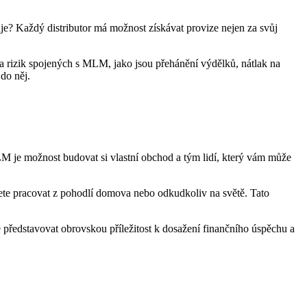
uje? Každý distributor má možnost⁢ získávat provize nejen za ⁣svůj
da‍ rizik⁢ spojených s MLM, jako ‌jsou přehánění výdělků,‌ nátlak na
o ⁢něj.
M je možnost budovat si vlastní obchod a tým⁤ lidí, který vám může
 pracovat z ​pohodlí⁤ domova nebo odkudkoliv na ‌světě. ⁣Tato
 ‌představovat obrovskou​ příležitost k dosažení finančního úspěchu a ​