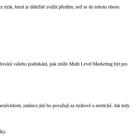
izik, ‌která je důležité zvážit‍ předtím, než se do tohoto oboru
o budování vašeho podnikání, pak může Multi Level Marketing být pro
závislosti, zatímco jiní ho považují za rizikové a neetické. Jak tedy
íky.