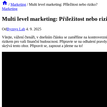
/
Marketing
/
Multi level marketing: Příležitost nebo riziko?
Marketing
Multi level marketing: Příležitost nebo riz
Od
Byznys Lab
4. 9. 2025
Vítejte,⁣ vážení čtenáři, v dnešním článku se zaměříme na kontroverzn
rizikem pro vaši finanční budoucnost. Připravte se na odhalení pravd
skrývá tento obor. Připravit se, zapnout a jdeme ⁣na to!