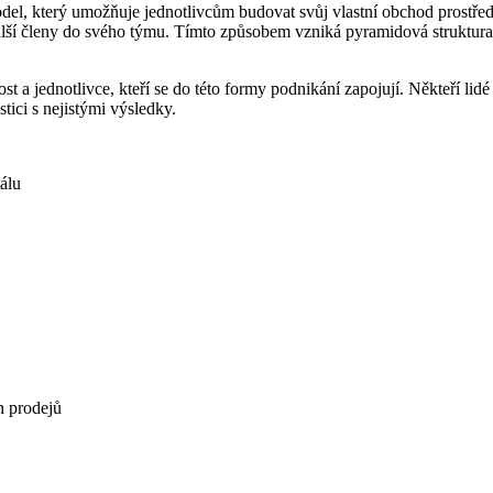
l, který umožňuje jednotlivcům budovat svůj vlastní obchod prostředni
 další členy do svého týmu. Tímto způsobem vzniká pyramidová struktura, 
jednotlivce, kteří se do této formy podnikání‌ zapojují. Někteří lidé v
tici s nejistými výsledky.
tálu
h prodejů