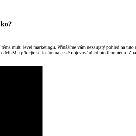
iko?
í téma multi-level marketingu. Přinášíme vám nezaujatý pohled na tuto 
y o MLM a přidejte se k nám na cestě objevování tohoto fenoménu. Zbavt