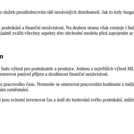
 služeb prostřednictvím sítě nezávislých distributorů. Jak⁢ to tedy fung
 k podnikání a finanční nezávislosti. Na druhou stranu však existuje i řa
kladně zvážit všechny aspekty této obchodní modelu před zapojením se d
m
 řadu výhod pro podnikatele a prodejce. Jednou z největších výhod ML
erovat pasivní‌ příjem a dosáhnout finanční nezávislosti.
o pracovního času. Nemusíte se omezovat pracovními hodinami ⁤a můžete
ičním zaměstnání.
í jsou ochotní investovat čas a úsilí do ‌budování svého podnikání,‌ může