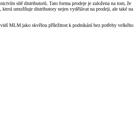
ctvím sítě distributorů. Tato forma prodeje je založena na tom, že
která umožňuje distributory nejen ‌vydělávat na prodeji, ale také na
idí MLM⁢ jako skvělou ⁢příležitost k podnikání ‍bez⁤ potřeby velkého