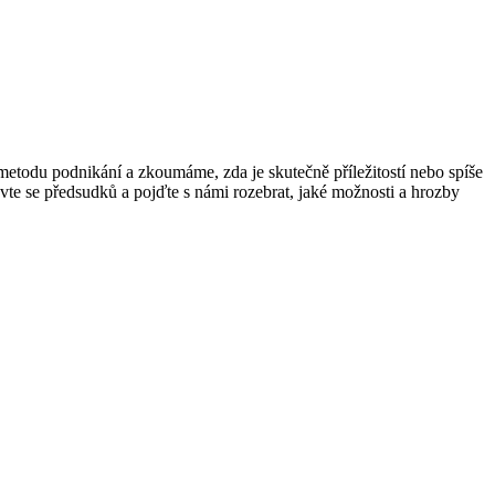
metodu ​podnikání a zkoumáme, zda je skutečně příležitostí nebo spíše
e se předsudků a pojďte s námi rozebrat, jaké⁤ možnosti a‌ hrozby