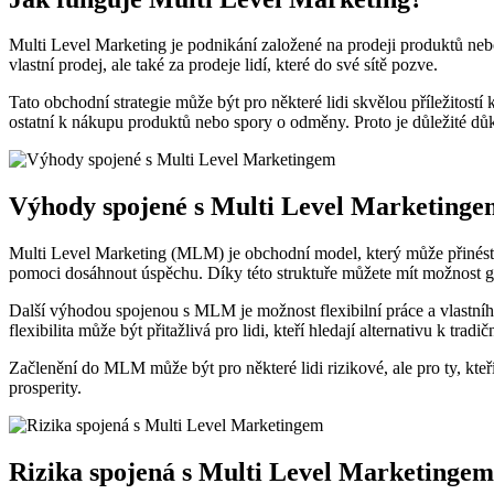
Multi Level Marketing je⁢ podnikání ⁤založené na prodeji produktů nebo​
vlastní prodej, ale také za prodeje lidí, které do své ⁤sítě pozve.
Tato obchodní ​strategie ‍může být pro některé lidi skvělou příležitostí
ostatní k nákupu produktů ⁢nebo spory o odměny. Proto je důležité dů
Výhody spojené s Multi Level Marketinge
Multi Level ⁤Marketing (MLM) je obchodní model, který⁣ může přinést
pomoci dosáhnout úspěchu. Díky této ⁣struktuře můžete mít možnost gen
Další výhodou spojenou s MLM je možnost flexibilní práce a ‌vlastníh
flexibilita může být přitažlivá pro lidi, kteří hledají alternativu k ‍trad
Začlenění ‌do MLM může být pro některé lidi rizikové, ale pro ty, ‌kteř
prosperity.
Rizika spojená s Multi Level Marketingem