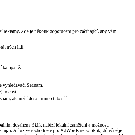
í reklamy. Zde je několik doporučení pro začínající, aby vám
rávných lidí.
.
ní kampaně.
ve vyhledávači Seznam.
ýt menší.
am, ale nižší dosah mimo tuto síť.
bálním dosahem, Sklik nabízí lokální zaměření a možnosti
ketingu. Ať už se rozhodnete pro AdWords nebo Sklik, důležité je