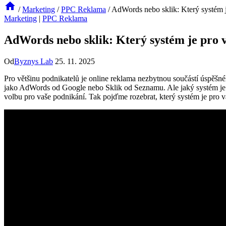
/
Marketing
/
PPC Reklama
/
AdWords nebo sklik: Který systém j
Marketing
|
PPC Reklama
AdWords nebo sklik: Který systém je pro v
Od
Byznys Lab
25. 11. 2025
Pro většinu podnikatelů je online reklama nezbytnou součástí úspěšné
jako AdWords od Google nebo Sklik od Seznamu. Ale jaký systém je 
volbu pro vaše podnikání. Tak pojďme rozebrat, který systém je pro vá