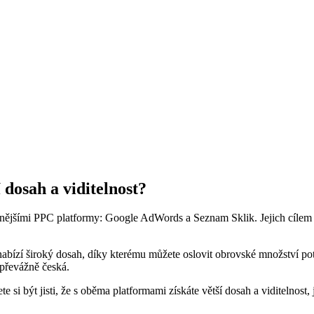
 dosah a viditelnost?
rnějšími PPC platformy: Google AdWords a Seznam Sklik. Jejich cílem j
bízí široký dosah, díky kterému můžete oslovit obrovské množství po
 převážně česká.
e si být jisti, že s oběma platformami získáte větší dosah a viditelnost, 