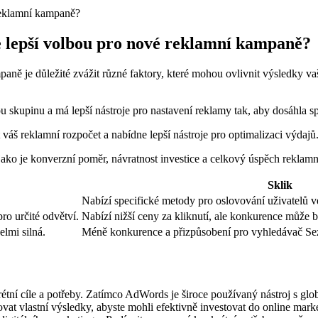
e lepší volbou pro nové reklamní kampaně?
ě je důležité zvážit různé faktory, které mohou ovlivnit výsledky vaš
ou skupinu a má lepší nástroje pro nastavení reklamy tak, aby dosáhla sp
 váš reklamní rozpočet a nabídne lepší nástroje pro optimalizaci výdajů
 jako je konverzní poměr, návratnost investice a celkový úspěch reklam
Sklik
Nabízí specifické metody pro oslovování uživatelů 
ro určité odvětví.
Nabízí nižší ceny za kliknutí, ale konkurence může b
elmi silná.
Méně konkurence a přizpůsobení pro vyhledávač Sezn
tní cíle a potřeby. Zatímco AdWords je široce používaný nástroj s glo
dovat vlastní výsledky, abyste mohli efektivně investovat do online mar