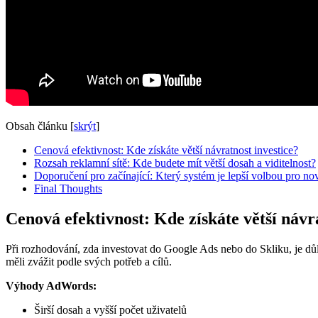
Obsah článku
[
skrýt
]
Cenová efektivnost: Kde získáte větší návratnost investice?
Rozsah reklamní sítě: Kde budete mít větší dosah a viditelnost?
Doporučení pro začínající: Který systém je lepší volbou pro n
Final Thoughts
Cenová efektivnost: Kde získáte větší návr
Při rozhodování, zda investovat do Google Ads nebo do Skliku, je důle
měli zvážit podle svých potřeb a cílů.
Výhody AdWords:
Širší dosah a vyšší počet uživatelů