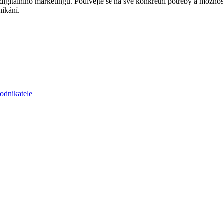
digitálního marketingu. Podívejte se na své konkrétní potřeby a možnos
nikání.
podnikatele