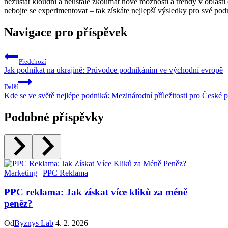
nezůstat kloudní a neustále zkoumat nové možnosti a trendy v oblasti 
nebojte se experimentovat – tak získáte nejlepší výsledky pro své pod
Navigace pro příspěvek
Předchozí
Jak podnikat na ukrajině: Průvodce podnikáním ve východní evropě
Další
Kde se ve světě nejlépe podniká: Mezinárodní příležitosti pro České 
Podobné příspěvky
Marketing
|
PPC Reklama
PPC reklama: Jak získat více kliků za méně
peněz?
Od
Byznys Lab
4. 2. 2026