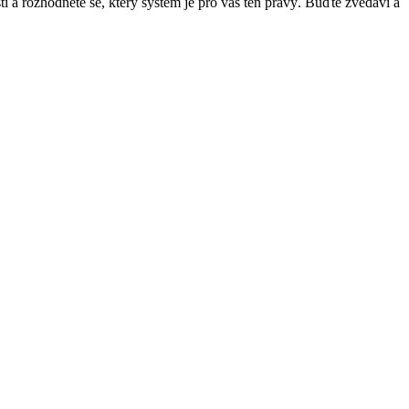
ti a rozhodněte se, který systém je pro vás ten pravý. Buďte zvědaví a