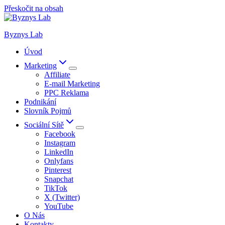
Přeskočit na obsah
Byznys Lab
Úvod
Marketing
Affiliate
E-mail Marketing
PPC Reklama
Podnikání
Slovník Pojmů
Sociální Sítě
Facebook
Instagram
LinkedIn
Onlyfans
Pinterest
Snapchat
TikTok
X (Twitter)
YouTube
O Nás
Kontakty