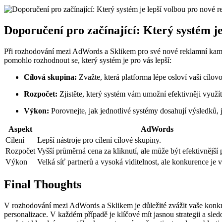
Doporučení pro začínající: Který systém j
Při rozhodování mezi AdWords a Sklikem pro své nové reklamní kampan
pomohlo rozhodnout se, který systém je pro vás lepší:
Cílová skupina:
Zvažte, která platforma lépe osloví vaši cílov
Rozpočet:
Zjistěte, který systém vám umožní efektivněji využít
Výkon:
Porovnejte, jak jednotlivé systémy dosahují výsledků,
Aspekt
AdWords
Cílení
Lepší nástroje pro cílení cílové skupiny.
Rozpočet
Vyšší průměrná cena za kliknutí, ale může být efektivnější p
Výkon
Velká síť partnerů a vysoká viditelnost, ale konkurence je v
Final Thoughts
V rozhodování mezi AdWords a Sklikem je důležité zvážit vaše konkré
personalizace. V každém případě je klíčové mít jasnou strategii a sle