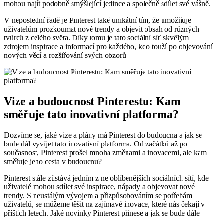
mohou najít podobně smýšlející jedince a společně sdílet své vášně.
V neposlední řadě je Pinterest také unikátní tím, že umožňuje
uživatelům prozkoumat nové trendy a objevit obsah od různých
tvůrců z celého světa. Díky tomu je tato sociální síť skvělým
zdrojem inspirace a informací pro každého, kdo touží po objevování
nových věcí a rozšiřování svých obzorů.
Vize a budoucnost Pinterestu: Kam
směřuje tato inovativní platforma?
Dozvíme se, jaké vize a plány má Pinterest do budoucna a jak se
bude dál vyvíjet tato inovativní platforma. Od začátků až po
současnost, Pinterest prošel mnoha změnami a inovacemi, ale kam
směřuje jeho cesta v budoucnu?
Pinterest stále zůstává jedním z nejoblíbenějších sociálních sítí, kde
uživatelé mohou sdílet své inspirace, nápady a objevovat nové
trendy. S neustálým vývojem a přizpůsobováním se potřebám
uživatelů, se můžeme těšit na zajímavé inovace, které nás čekají v
příštích letech. Jaké novinky Pinterest přinese a jak se bude dále