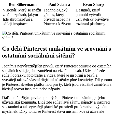
Ben Silbermann
Paul Sciarra
Evan Sharp
Visionář, který se snažil
Technologický
Designér, který
změnit způsob, jakým
génius, který
pomohl vytvořit
lidé shromažďují a
přivedl nápad na
uživatelsky přívětivé
sdílejí inspirace
Pinterest k životu
rozhraní platformy
Co dělá Pinterest unikátním ve srovnání s
ostatními sociálními sítěmi?
Jedním z nejvýraznějších prvků, který Pinterest odlišuje od ostatních
sociálních sítí, je jeho zaměření na vizuální obsah. Uživatelé zde
sdílejí obrázky, fotografie a videa, které je inspirují a baví, a
vytvářejí tak své vlastní digitální nástěnky plné kreativity. Díky tomu
je Pinterest skvělou platformou pro ty, kteří jsou vizuálně zaměření a
hledají novou inspiraci nebo nápady.
Dalším důležitým prvkem, který činí Pinterest unikátním, je jeho
uživatelská komunita. Lidé zde sdílejí své zájmy, nápady a inspiraci
s ostatními a tak vytvářejí přátelské prostředí pro kreativní výměnu
myšlenek. Díky tomu se Pinterest stává místem, kde si uživatelé