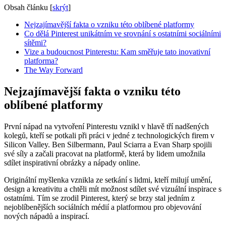
Obsah článku
[
skrýt
]
Nejzajímavější fakta o vzniku této oblíbené platformy
Co dělá Pinterest unikátním ve srovnání s ostatními sociálními
sítěmi?
Vize a budoucnost Pinterestu: Kam směřuje tato inovativní
platforma?
The Way Forward
Nejzajímavější fakta o vzniku této
oblíbené platformy
První nápad na vytvoření Pinterestu vznikl v hlavě tří nadšených
kolegů, kteří se potkali při práci v jedné z technologických firem v
Silicon Valley. Ben Silbermann, Paul Sciarra a Evan Sharp spojili
své síly a začali pracovat na platformě, která by lidem umožnila
sdílet inspirativní obrázky a nápady online.
Originální myšlenka vznikla ze setkání s lidmi, kteří milují umění,
design a kreativitu a chtěli mít možnost sdílet své vizuální inspirace s
ostatními. Tím se zrodil Pinterest, který se brzy stal jedním z
nejoblíbenějších sociálních médií a platformou pro objevování
nových nápadů a inspirací.