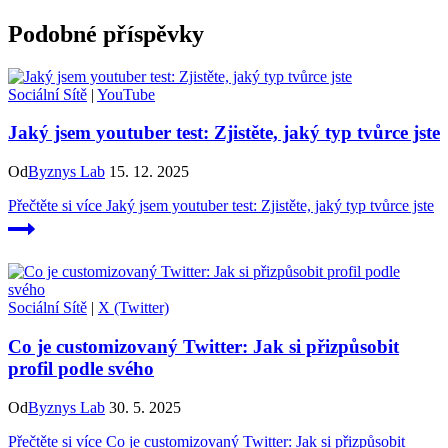
Podobné příspěvky
Sociální Sítě
|
YouTube
Jaký jsem youtuber test: Zjistěte, jaký typ tvůrce jste
Od
Byznys Lab
15. 12. 2025
Přečtěte si více
Jaký jsem youtuber test: Zjistěte, jaký typ tvůrce jste
Sociální Sítě
|
X (Twitter)
Co je customizovaný Twitter: Jak si přizpůsobit
profil podle svého
Od
Byznys Lab
30. 5. 2025
Přečtěte si více
Co je customizovaný Twitter: Jak si přizpůsobit