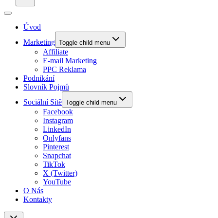
Úvod
Marketing
Toggle child menu
Affiliate
E-mail Marketing
PPC Reklama
Podnikání
Slovník Pojmů
Sociální Sítě
Toggle child menu
Facebook
Instagram
LinkedIn
Onlyfans
Pinterest
Snapchat
TikTok
X (Twitter)
YouTube
O Nás
Kontakty