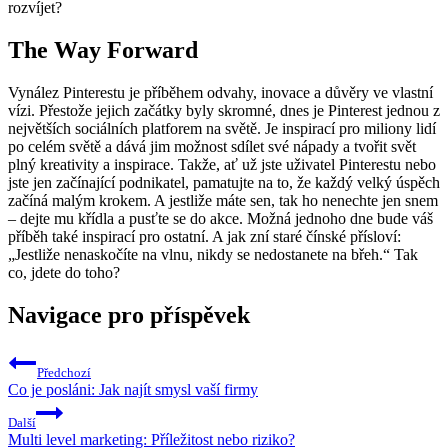
rozvíjet?
The Way Forward
Vynález Pinterestu je příběhem odvahy, inovace a důvěry ve vlastní
vízi. Přestože jejich začátky byly skromné, dnes je Pinterest jednou z
největších sociálních platforem na světě. Je inspirací pro miliony lidí
po celém světě a dává jim možnost sdílet své nápady a tvořit svět
plný kreativity a inspirace. Takže, ať už jste uživatel Pinterestu nebo
jste jen začínající podnikatel, pamatujte na to, že každý velký úspěch
začíná malým krokem. A jestliže máte sen, tak ho nenechte jen snem
– dejte mu křídla a pusťte se do akce. Možná jednoho dne bude váš
příběh také inspirací pro ostatní. A jak zní staré čínské přísloví:
„Jestliže nenaskočíte na vlnu, nikdy se nedostanete na břeh.“ Tak
co, jdete do toho?
Navigace pro příspěvek
Předchozí
Co je posláni: Jak najít smysl vaší firmy
Další
Multi level marketing: Příležitost nebo riziko?