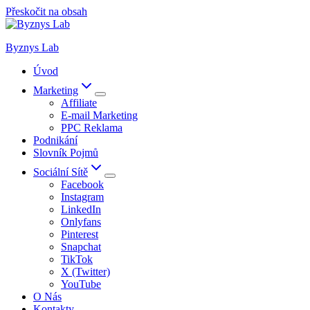
Přeskočit na obsah
Byznys Lab
Úvod
Marketing
Affiliate
E-mail Marketing
PPC Reklama
Podnikání
Slovník Pojmů
Sociální Sítě
Facebook
Instagram
LinkedIn
Onlyfans
Pinterest
Snapchat
TikTok
X (Twitter)
YouTube
O Nás
Kontakty