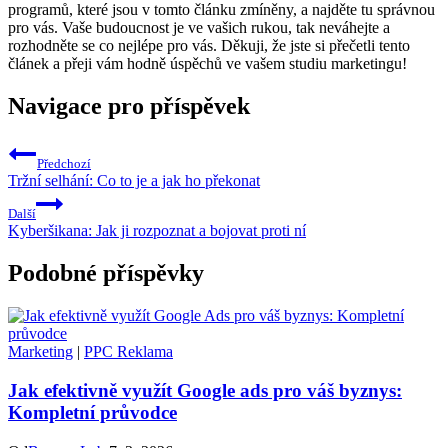
programů, které jsou v tomto článku zmíněny, a najděte tu správnou
pro vás. Vaše budoucnost je ve vašich rukou, tak neváhejte a
rozhodněte se co nejlépe pro vás. Děkuji, že jste si přečetli tento
článek a přeji vám hodně úspěchů ve vašem studiu marketingu!
Navigace pro příspěvek
Předchozí
Tržní selhání: Co to je a jak ho překonat
Další
Kyberšikana: Jak ji rozpoznat a bojovat proti ní
Podobné příspěvky
Marketing
|
PPC Reklama
Jak efektivně využít Google ads pro váš byznys:
Kompletní průvodce