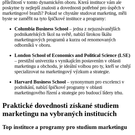
příležitostí v tomto dynamickém oboru. Která instituce vám ale
poskytne ty nejlepší znalosti a dovednosti potřebné pro úspěch v
marketingové branži? Pokud se chystáte studovat marketing, měli
byste se zaměřit na tyto špičkové instituce a programy:
Columbia Business School
– jedna z nejuznávanějších
podnikatelských škol na světě, nabízí širokou škálu
marketingových programů a kurzu od renomovaných
odborníků v oboru.
London School of Economics and Political Science (LSE)
– prestižní univerzita s vynikajícím postavením v oblasti
marketingu a obchodu, je ideální volbou pro ty, kteří se chtějí
specializovat na marketingový výzkum a strategie.
Harvard Business School
– synonymum pro excelenci v
podnikání, nabízí špičkové programy v oblasti
marketingového řízení a strategie pro budoucí lídery trhu.
Praktické dovednosti získané studiem
marketingu na vybraných institucích
Top instituce a programy pro studium marketingu