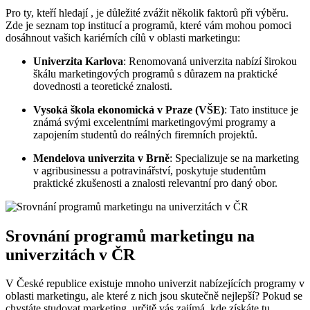
Pro ty, kteří hledají , je důležité zvážit několik faktorů při výběru.
Zde je seznam top institucí a programů, které vám mohou pomoci
dosáhnout vašich kariérních cílů v oblasti marketingu:
Univerzita Karlova
: Renomovaná univerzita nabízí širokou
škálu marketingových programů s důrazem na praktické
dovednosti a teoretické znalosti.
Vysoká škola ekonomická v Praze (VŠE)
: Tato instituce je
známá svými excelentními marketingovými programy a
zapojením studentů do reálných firemních projektů.
Mendelova univerzita v Brně
: Specializuje se na marketing
v agribusinessu a potravinářství, poskytuje studentům
praktické zkušenosti a znalosti relevantní pro daný obor.
Srovnání programů marketingu na
univerzitách v ČR
V České republice existuje mnoho univerzit nabízejících programy v
oblasti marketingu, ale které z nich jsou skutečně nejlepší? Pokud se
chystáte studovat marketing, určitě vás zajímá, kde získáte tu