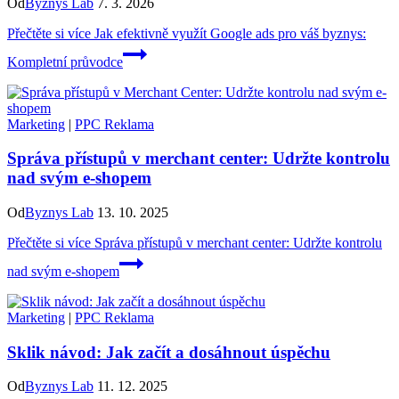
Od
Byznys Lab
7. 3. 2026
Přečtěte si více
Jak efektivně využít Google ads pro váš byznys:
Kompletní průvodce
Marketing
|
PPC Reklama
Správa přístupů v merchant center: Udržte kontrolu
nad svým e-shopem
Od
Byznys Lab
13. 10. 2025
Přečtěte si více
Správa přístupů v merchant center: Udržte kontrolu
nad svým e-shopem
Marketing
|
PPC Reklama
Sklik návod: Jak začít a dosáhnout úspěchu
Od
Byznys Lab
11. 12. 2025