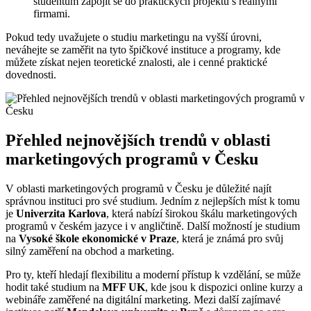
studentům zapojit se do praktických projektů s reálnými
firmami.
Pokud tedy uvažujete o studiu marketingu na vyšší úrovni,
neváhejte se zaměřit na tyto špičkové instituce a programy, kde
můžete získat nejen teoretické znalosti, ale i cenné praktické
dovednosti.
Přehled nejnovějších trendů v oblasti
marketingových programů v Česku
V oblasti marketingových programů v Česku je důležité najít
správnou instituci pro své studium. Jedním z nejlepších míst k tomu
je
Univerzita Karlova
, která nabízí širokou škálu marketingových
programů v českém jazyce i v angličtině. Další možností je studium
na
Vysoké škole ekonomické v Praze
, která je známá pro svůj
silný zaměření na obchod a marketing.
Pro ty, kteří hledají flexibilitu a moderní přístup k vzdělání, se může
hodit také studium na
MFF UK
, kde jsou k dispozici online kurzy a
webináře zaměřené na digitální marketing. Mezi další zajímavé