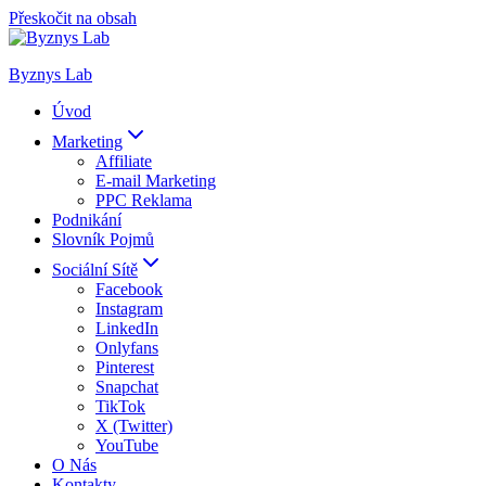
Přeskočit na obsah
Byznys Lab
Úvod
Marketing
Affiliate
E-mail Marketing
PPC Reklama
Podnikání
Slovník Pojmů
Sociální Sítě
Facebook
Instagram
LinkedIn
Onlyfans
Pinterest
Snapchat
TikTok
X (Twitter)
YouTube
O Nás
Kontakty