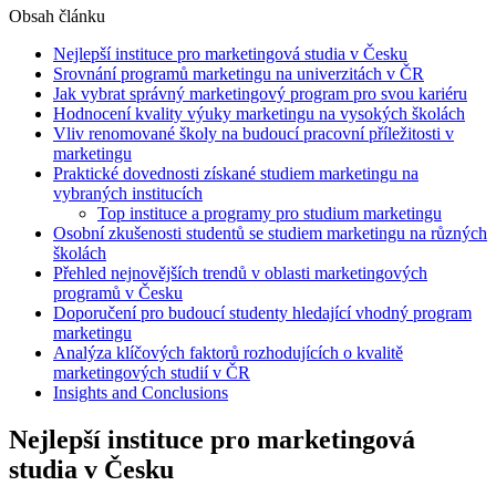
Obsah článku
Nejlepší instituce pro marketingová studia v Česku
Srovnání programů marketingu na univerzitách v ČR
Jak vybrat správný marketingový program pro svou kariéru
Hodnocení kvality výuky marketingu na vysokých školách
Vliv renomované školy na budoucí pracovní příležitosti v
marketingu
Praktické dovednosti získané studiem marketingu na
vybraných institucích
Top instituce a programy pro studium marketingu
Osobní zkušenosti studentů se studiem marketingu na různých
školách
Přehled nejnovějších trendů v oblasti marketingových
programů v Česku
Doporučení pro budoucí studenty hledající vhodný program
marketingu
Analýza klíčových faktorů rozhodujících o kvalitě
marketingových studií v ČR
Insights and Conclusions
Nejlepší instituce pro marketingová
studia v Česku