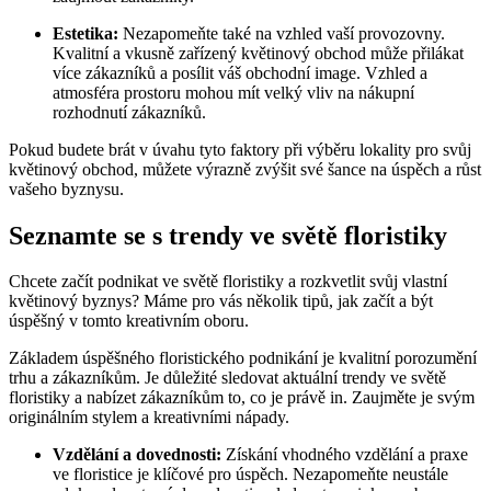
Estetika:
Nezapomeňte také na vzhled vaší provozovny.
Kvalitní a vkusně zařízený květinový obchod může přilákat
více zákazníků a posílit váš obchodní image. Vzhled a
atmosféra prostoru mohou mít velký vliv na nákupní
rozhodnutí zákazníků.
Pokud budete brát v úvahu tyto faktory při výběru lokality pro svůj
květinový obchod, můžete výrazně zvýšit své šance na úspěch a růst
vašeho byznysu.
Seznamte se s trendy ve světě floristiky
Chcete začít podnikat ve světě floristiky a rozkvetlit svůj vlastní
květinový byznys? Máme pro vás několik tipů, jak začít a být
úspěšný v tomto kreativním oboru.
Základem úspěšného floristického podnikání je kvalitní porozumění
trhu a zákazníkům. Je důležité sledovat aktuální trendy ve světě
floristiky a nabízet zákazníkům to, co je právě in. Zaujměte je svým
originálním stylem a kreativními nápady.
Vzdělání a dovednosti:
Získání vhodného vzdělání a praxe
ve floristice je klíčové pro úspěch. Nezapomeňte neustále