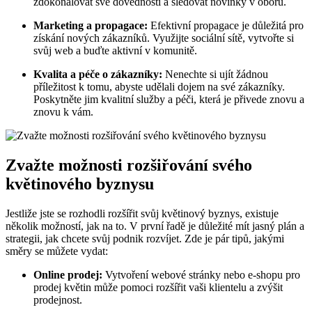
zdokonalovat své dovednosti a sledovat novinky v oboru.
Marketing a propagace:
Efektivní propagace je důležitá pro
získání nových zákazníků. Využijte sociální sítě, vytvořte si
svůj web a buďte aktivní v komunitě.
Kvalita a péče o zákazníky:
Nenechte si ujít žádnou
příležitost k tomu, abyste udělali dojem na své zákazníky.
Poskytněte jim kvalitní služby a péči, která je přivede znovu a
znovu k vám.
Zvažte možnosti rozšiřování svého
květinového byznysu
Jestliže jste se rozhodli rozšířit svůj květinový byznys, existuje
několik možností, jak na to. V první řadě je důležité mít jasný plán a
strategii, jak chcete svůj podnik rozvíjet. Zde je pár tipů, jakými
směry se můžete vydat:
Online prodej:
Vytvoření webové stránky nebo e-shopu pro
prodej květin může pomoci rozšířit vaši klientelu a zvýšit
prodejnost.