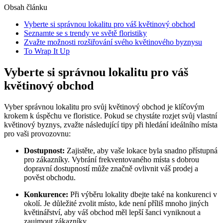
Obsah článku
Vyberte si správnou lokalitu pro váš květinový obchod
Seznamte se s trendy ve světě floristiky
Zvažte možnosti rozšiřování svého květinového byznysu
To Wrap It Up
Vyberte si správnou lokalitu pro váš
květinový obchod
Vyber správnou lokalitu pro svůj květinový obchod je klíčovým
krokem k úspěchu ve floristice. Pokud se chystáte rozjet svůj vlastní
květinový byznys, zvažte následující tipy při hledání ideálního místa
pro vaši provozovnu:
Dostupnost:
Zajistěte, aby vaše lokace byla snadno přístupná
pro zákazníky. Vybrání frekventovaného místa s dobrou
dopravní dostupností může značně ovlivnit váš prodej a
pověst obchodu.
Konkurence:
Při výběru lokality dbejte také na konkurenci v
okolí. Je důležité zvolit místo, kde není příliš mnoho jiných
květinářství, aby váš obchod měl lepší šanci vyniknout a
zaujmout zákazníky.