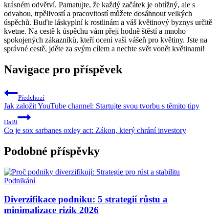
krásném odvětví. Pamatujte, že každý začátek je obtížný, ale s
odvahou, trpělivostí a pracovitostí můžete dosáhnout velkých
úspěchů. Buďte láskyplní k rostlinám a váš květinový byznys určitě
kvetne. Na cestě k úspěchu vám přeji hodně štěstí a mnoho
spokojených zákazníků, kteří ocení vaši vášeň pro květiny. Jste na
správné cestě, jděte za svým cílem a nechte svět vonět květinami!
Navigace pro příspěvek
Předchozí
Jak založit YouTube channel: Startujte svou tvorbu s těmito tipy
Další
Co je sox sarbanes oxley act: Zákon, který chrání investory
Podobné příspěvky
Podnikání
Diverzifikace podniku: 5 strategií růstu a
minimalizace rizik 2026