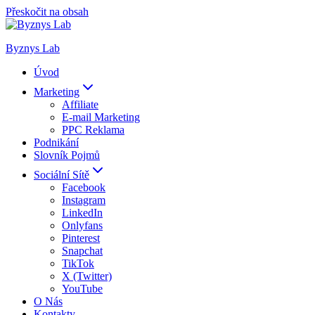
Přeskočit na obsah
Byznys Lab
Úvod
Marketing
Affiliate
E-mail Marketing
PPC Reklama
Podnikání
Slovník Pojmů
Sociální Sítě
Facebook
Instagram
LinkedIn
Onlyfans
Pinterest
Snapchat
TikTok
X (Twitter)
YouTube
O Nás
Kontakty