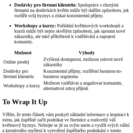
Dodávky pro firemní klientelu:
Spolupráce s různými
firmami na dodávkách květin může být dalším způsobem, jak
rozšířit svůj byznys a získat konzistentní příjmy.
Workshopy a kurzy:
Pořádání květinových workshopů a
kurzů může být nejen skvělým způsobem, jak upoutat nové
zákazníky, ale také příležitostí k vzdělávání a zapojení
komunity.
Možnost
Výhody
Zvýšená dostupnost, možnost oslovit nové
Online prodej
zákazníky
Dodávky pro
Konzistentní příjmy, rozšíření business-to-
firemní klientelu
business segmentu
Možnost vzdělávat a angažovat komunitu,
Workshopy a kurzy
alternativní zdroj příjmů
To Wrap It Up
Věřím, že tento článek vám poskytl základní informace a inspiraci k
tomu, jak úspěšně začít podnikat ve floristice a rozkvetlý váš
květinový byznys. Nebojte se jít za svým snem a využít svých vášní
a kreativního myšlení k vytvoření úspěšného podnikání v tomto