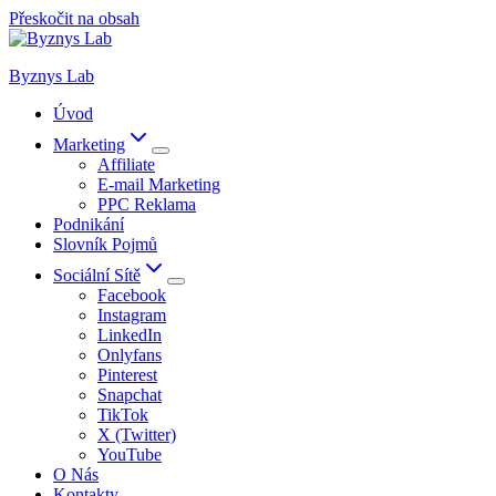
Přeskočit na obsah
Byznys Lab
Úvod
Marketing
Affiliate
E-mail Marketing
PPC Reklama
Podnikání
Slovník Pojmů
Sociální Sítě
Facebook
Instagram
LinkedIn
Onlyfans
Pinterest
Snapchat
TikTok
X (Twitter)
YouTube
O Nás
Kontakty