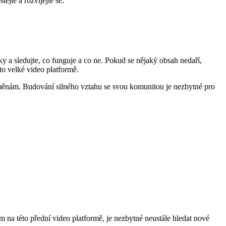
ejte a rozvíjejte se.
y a sledujte, co funguje a co ne. Pokud se nějaký obsah nedaří,
to velké video platformě.
měnám. Budování silného vztahu se svou komunitou je nezbytné pro
m na této přední video platformě, je nezbytné neustále hledat nové