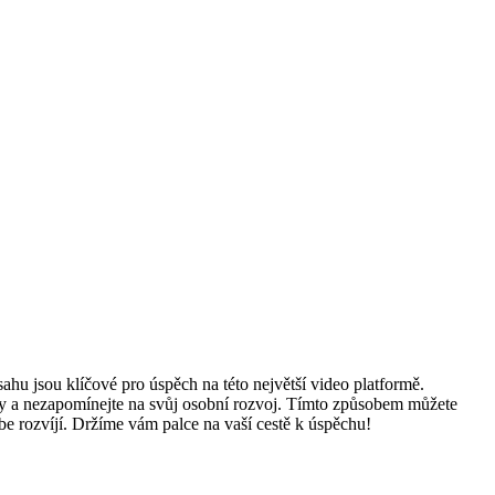
sahu jsou klíčové pro úspěch na této největší video platformě.
váky a nezapomínejte na svůj osobní rozvoj. Tímto způsobem můžete
be rozvíjí. Držíme vám palce na vaší cestě k úspěchu!