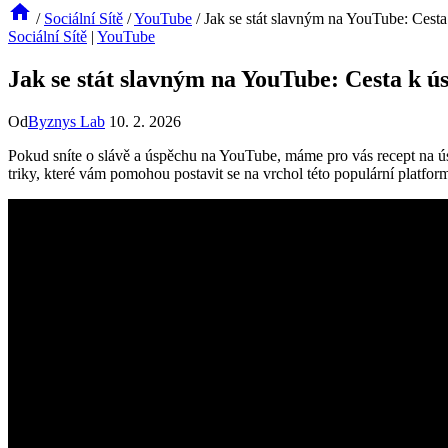
/
Sociální Sítě
/
YouTube
/
Jak se stát slavným na YouTube: Cesta
Sociální Sítě
|
YouTube
Jak se stát slavným na YouTube: Cesta k ú
Od
Byznys Lab
10. 2. 2026
Pokud sníte o slávě a úspěchu na YouTube, máme pro vás recept na ú
triky, které vám pomohou postavit se na vrchol této populární platfor