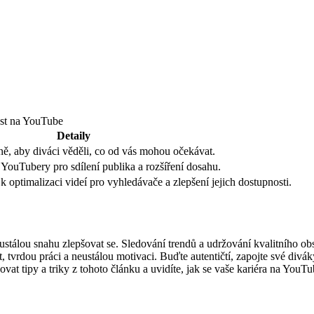
ůst na YouTube
Detaily
ně, aby diváci věděli, co od vás mohou očekávat.
i YouTubery pro sdílení publika a rozšíření dosahu.
k optimalizaci videí pro vyhledávače a zlepšení jejich dostupnosti.
neustálou snahu zlepšovat se. Sledování trendů a udržování kvalitního ob
t, tvrdou práci a neustálou motivaci. Buďte autentičtí, zapojte své di
t tipy a triky z tohoto článku a uvidíte, jak se vaše kariéra na YouTu