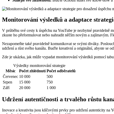
Sdílejte své zkušenosti:
Buďte ochotni sdílet své know-how a zk
Monitorování výsledků a adaptace strateg
V průběhu své cesty k úspěchu na YouTube je nezbytné pravidelně monit
zkuste ho přeformulovat nebo nahradit něčím novým a zajímavým. Flexi
Nezapomeňte také pravidelně komunikovat se svými diváky. Poslouch
udržení a růst svého kanálu. Buďte kreativní a originální, abyste se od
Zde je ukázka, jak může vypadat monitorování výsledků pomocí tabu
Výsledky monitorování strategie
Měsíc
Počet zhlédnutí
Počet odběratelů
Červenec
10 000
500
Srpen
15 000
750
Září
20 000
1 000
Udržení autentičnosti a trvalého růstu kan
Inovace a kreativita jsou klíčovými prvky pro udržení autenticity na 