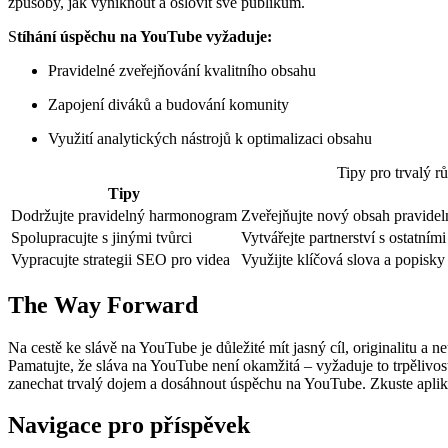
způsoby, jak vyniknout a oslovit své publikum.
S
tíhání úspěchu na YouTube vyžaduje:
Pravidelné zveřejňování kvalitního obsahu
Zapojení diváků a budování komunity
Využití analytických nástrojů k optimalizaci obsahu
Tipy pro trvalý r
Tipy
Dodržujte pravidelný harmonogram
Zveřejňujte nový obsah pravidel
Spolupracujte s jinými tvůrci
Vytvářejte partnerství s ostatním
Vypracujte strategii SEO pro videa
Využijte klíčová slova a popisky 
The Way Forward
Na cestě ke slávě na YouTube je důležité mít jasný cíl, originalitu a 
Pamatujte, že sláva na YouTube není okamžitá – vyžaduje to trpělivos
zanechat trvalý dojem a dosáhnout úspěchu na YouTube. Zkuste aplikova
Navigace pro příspěvek