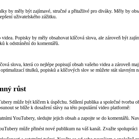
ky by měly být zajímavé, stručné a přitažlivé pro diváky. Měly by obs
epšení uživatelského zážitku.
 videa. Popisky by měly obsahovat klíčová slova, ale zároveň být zajím
váků k odstránění do komentářů.
čová slova, která co nejlépe popisují obsah vašeho videa a zároveň maj
 optimalizací titulků, popisků a klíčových slov se můžete stát slavným 
mný růst
Tubery může být klíčem k úspěchu. Sdílení publika a společné tvorba o
osunout se blíže k dosažení slávy na této populární video platformě:
tními YouTubery, sledujte jejich obsah a zapojte se do komentářů. Navá
uTubery může přinést nové publikum na váš kanál. Zvažte spolupráci n