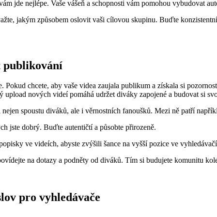
 vám jde nejlépe. Vaše vášeň a schopnosti vám pomohou vybudovat aute
važte, jakým způsobem oslovit vaši cílovou skupinu. Buďte konzistentní 
t publikování
okud chcete, aby vaše videa zaujala publikum a získala si pozornost, m
ný upload nových videí pomáhá udržet diváky zapojené a budovat si s
l nejen spoustu diváků, ale i věrnostních fanoušků. Mezi ně patří napřík
ch jste dobrý. Buďte autentičtí a působte přirozeně.
opisky ve videích, abyste zvýšili šance na vyšší pozice ve vyhledávačí
ovídejte na dotazy a podněty od diváků. Tím si budujete komunitu kol
slov pro vyhledávače