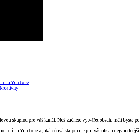
chu na YouTube
kreativity
ovou skupinu pro váš kanál. Než začnete vytvářet obsah, měli byste peč
ární na YouTube a jaká cílová skupina je pro váš obsah nejvhodnější. Zj