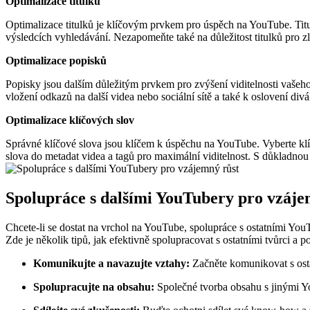
Optimalizace titulků
Optimalizace titulků je klíčovým prvkem pro úspěch na YouTube. Titul
výsledcích vyhledávání. Nezapomeňte také na důležitost titulků pro zl
Optimalizace popisků
Popisky jsou dalším důležitým prvkem pro zvýšení viditelnosti vašeho
vložení odkazů na další videa nebo sociální sítě a také k oslovení di
Optimalizace klíčových slov
Správné klíčové slova jsou klíčem k úspěchu na YouTube. Vyberte klí
slova do metadat videa a tagů pro maximální viditelnost. S důkladnou
Spolupráce s dalšími YouTubery pro vzáje
Chcete-li se dostat na vrchol na YouTube, spolupráce s ostatními You
Zde je několik tipů, jak efektivně spolupracovat s ostatními tvůrci a p
Komunikujte a navazujte vztahy:
Začněte komunikovat s osta
Spolupracujte na obsahu:
Společné tvorba obsahu s jinými Yo