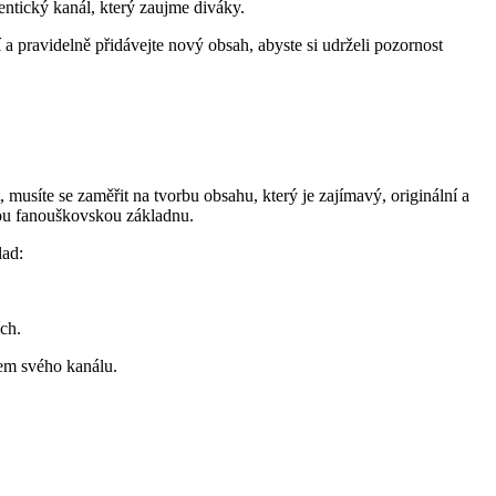
ntický kanál, který zaujme diváky.
a pravidelně přidávejte nový obsah, abyste si udrželi pozornost
usíte se zaměřit na tvorbu obsahu, který je zajímavý, originální a
vou fanouškovskou základnu.
lad:
ch.
em svého kanálu.