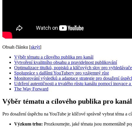
Obsah článku
[
skrýt
]
Výběr tématu a cílového publika pro kanál
Vytvoření kvalitního obsahu a pravidelnost publikování
Optimalizace titulků, popisků a klíčových slov pro vyhledávače
Spolupráce s dalšími YouTubery pro vzájemný růst
Monitorování výsledků a adaptace strategie pro dosažení úspě
Udržení autentičnosti a trvalého růstu kanálu pomocí inovace a 
The Way Forward
Výběr tématu a cílového publika pro kanál
Pro dosažení úspěchu na YouTube je klíčové správně vybrat téma a cíl
Výzkum trhu:
Prozkoumejte, jaké témata jsou momentálně popul