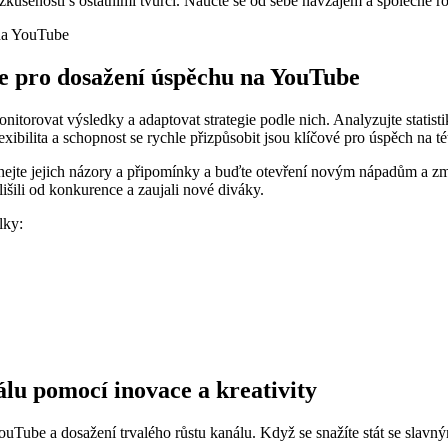
ušenosti s ostatními tvůrci. Naučte se od sebe navzájem a společně rost
ie pro dosažení úspěchu na YouTube
orovat výsledky a adaptovat strategie podle nich. Analyzujte statistik
bilita a schopnost se rychle přizpůsobit jsou klíčové pro úspěch na té
ejte jejich názory a připomínky a buďte otevření novým nápadům a z
lišili od konkurence a zaujali nové diváky.
lky:
álu pomocí inovace a kreativity
YouTube a dosažení trvalého růstu kanálu. Když se snažíte stát se slavný