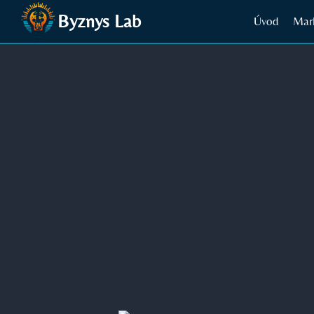
Přeskočit
Byznys Lab
Úvod
Mar
na
obsah