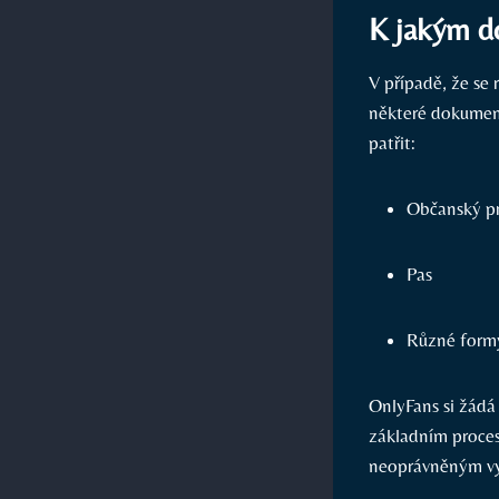
K jakým d
V případě, že se
některé dokument
patřit:
Občanský p
Pas
Různé formy
OnlyFans si žádá
základním proces
neoprávněným vy