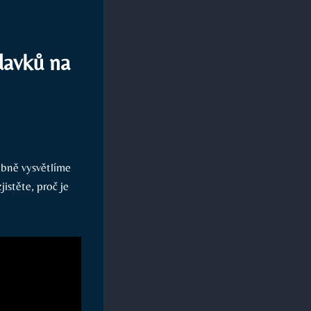
davků na
obně vysvětlíme
istěte, proč je