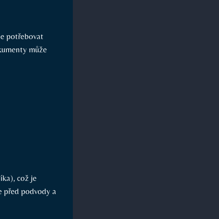
te potřebovat
dokumenty může
ka), což je
be před podvody a