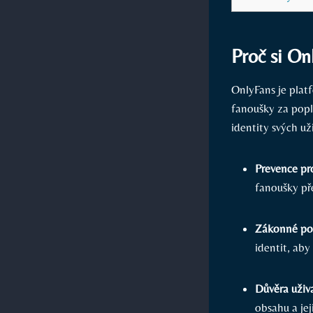
Proč si On
OnlyFans je platf
fanoušky za popl
identity svých už
Prevence pr
fanoušky p
Zákonné po
identit, ab
Důvěra uživa
obsahu a jej