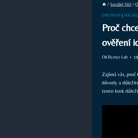
/
Sociální Sítě
/
O
ONLYFANS
|
SOCIÁL
Proč chc
ověření i
Od
Byznys Lab
19
Zajímá vás, proč
důvody a důležito
tento krok důleži