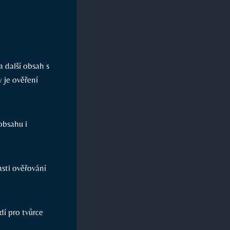
a další obsah s
 je ověření
obsahu i
sti ověřování
dí pro tvůrce