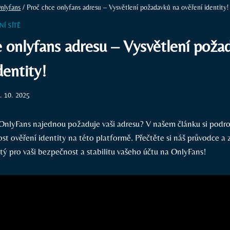
nlyfans
/
Proč chce onlyfans adresu – Vysvětlení požadavků na ověření identity!
NÍ SÍTĚ
e onlyfans adresu – Vysvětlení poža
dentity!
. 10. 2025
 OnlyFans najednou požaduje vaši adresu? V našem článku si podr
st ověření identity na této platformě. Přečtěte si náš průvodce a zj
tý pro vaši bezpečnost a stabilitu vašeho účtu na OnlyFans!