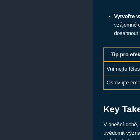
Vytvořte 
vzájemné d
dosáhnout v
Tip pro efek
Vnímejte těle
Oslovujte em
Key Tak
V dnešní době, k
uvědomit význa