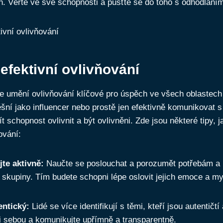
ch. Věřte ve své schopnosti a pusťte se do toho s odhodlání
 efektivní ovlivňování
e umění ovlivňování klíčové pro úspěch ve všech oblastech
šní jako influencer nebo prostě jen efektivně komunikovat s
 schopnost ovlivnit a být ovlivněni. Zde jsou některé tipy, j
ování:
te aktivně:
Naučte se poslouchat a porozumět potřebám a 
é skupiny. Tím budete schopni lépe oslovit jejich emoce a m
entický:
Lidé se více identifikují s těmi, kteří jsou autentičtí
 sebou a komunikujte upřímně a transparentně.