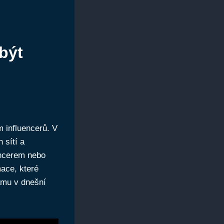
být
 influencerů. V
 sítí a
encerem nebo
mace, které
namu v dnešní