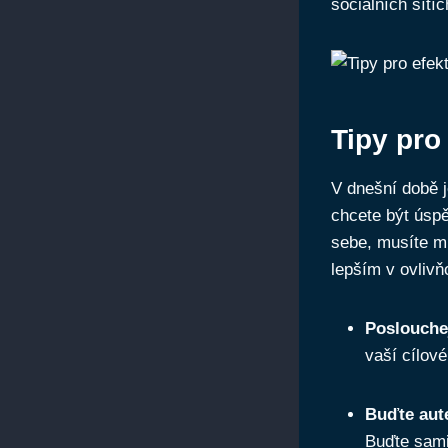
sociálních sítí
Tipy pro
V dnešní době j
chcete být úspě
sebe, musíte mít
lepším v ovlivň
Poslouchej
vaší cílov
Buďte aut
Buďte sami