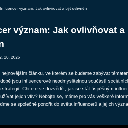
Influencer význam: Jak ovlivňovat a být ovlivněn
cer význam: Jak ovlivňovat a 
n
2. 10. 2025
m nejnovějším článku, ve kterém se budeme zabývat tématem
í době jsou influencerové neodmyslitelnou součástí sociálních
 strategií. Chcete se dozvědět, jak se stát úspěšným influ
yužívat jejich vliv? Nebojte se, máme pro vás veškeré infor
jďme se společně ponořit do světa influencerů a jejich výz