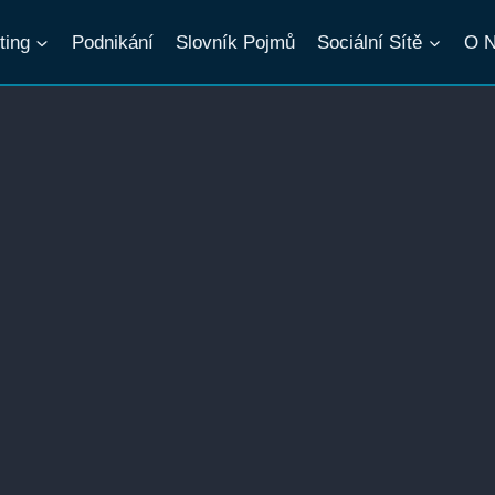
ting
Podnikání
Slovník Pojmů
Sociální Sítě
O 