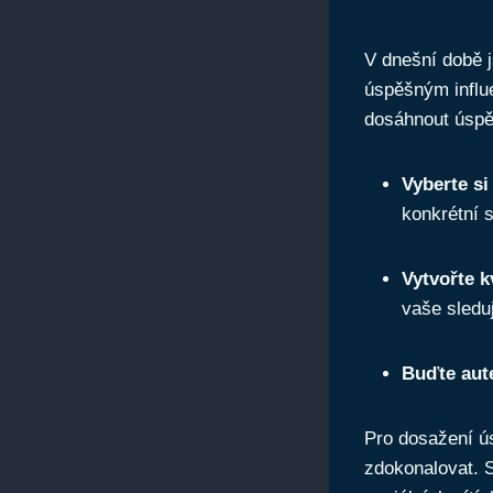
V dnešní době j
úspěšným influe
dosáhnout úspěc
Vyberte si 
konkrétní s
Vytvořte k
vaše sleduj
Buďte aute
Pro dosažení ús
zdokonalovat. S