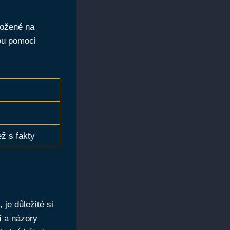
ložené na
ou pomoci
ež s fakty
 je důležité si
í a názory