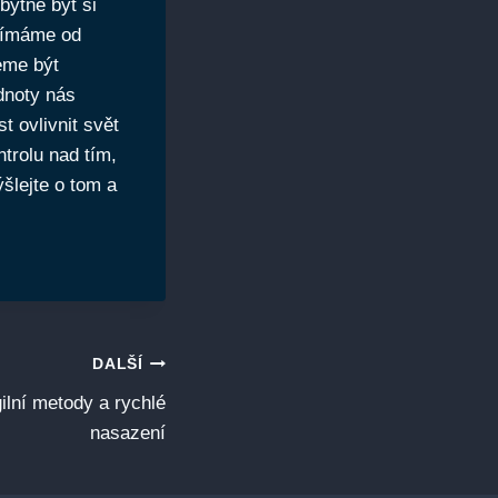
bytné být si
ijímáme od
eme být
dnoty nás
t ovlivnit svět
ntrolu nad tím,
šlejte o tom a
DALŠÍ
ilní metody a rychlé
nasazení