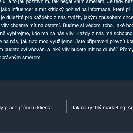
lů, a to jak pozitivním, tak negativním směrem. Je tedy nez
jako influencer a mít kritický pohled na informace, které př
ň je důležité pro každého z nás zvážit, jakým způsobem chc
ý vliv chceme mít na ostatní. Buďme si vědomi toho, jaké ho
ivně vybírejme, kdo má na nás vliv. Každý z nás má schopnos
e na nás, jak tuto moc využijeme. Jste připraveni převzít ko
budete ovlivňováni a jaký vliv budete mít na druhé? Přemý
lu správným směrem.
dy práce přímo u klienta
Jak na rychlý marketing: Ag