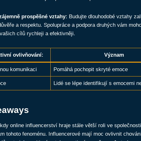
vzájemně prospěšné vztahy:
Budujte dlouhodobé vztahy za
ůvěře a respektu. Spolupráce a podpora druhých vám moh
ašich cílů rychleji a efektivněji.
tivní ovlivňování:
Význam
snou komunikaci
Pomáhá pochopit skryté emoce
oce
Lidé se lépe identifikují s emocemi n
eaways
dy online influencerství hraje stále větší roli ve společnosti,
m tohoto fenoménu. Influencerové mají moc ovlivnit chován