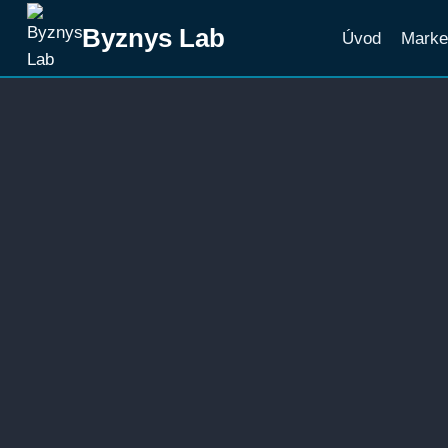
Přeskočit
Byznys Lab
Úvod
Marke
na
obsah