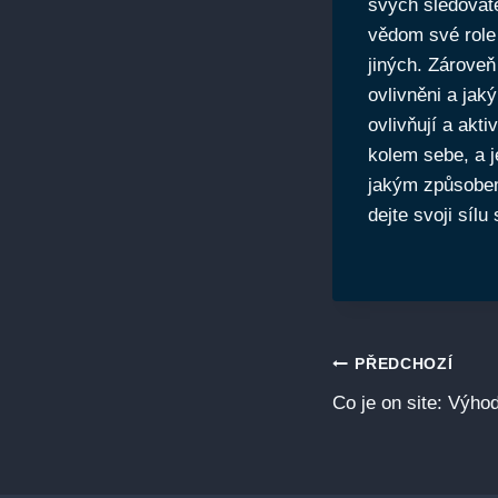
svých sledovate
vědom své role 
jiných. Zárove
ovlivněni a jak
ovlivňují a akt
kolem sebe, a j
jakým způsobem 
dejte svoji sí
Navigace
PŘEDCHOZÍ
Co je on site: Výho
pro
příspěvek