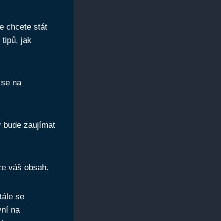
e chcete stát
tipů, jak
 se na
ý bude zaujímat
ze váš obsah.
tále se
vní na