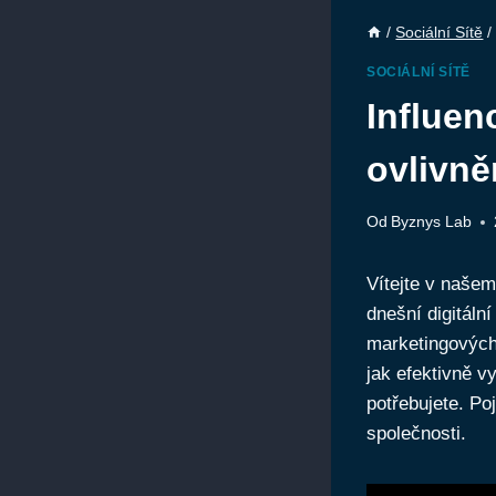
/
Sociální Sítě
/
SOCIÁLNÍ SÍTĚ
Influen
ovlivně
Od
Byznys Lab
Vítejte v naše
dnešní digitáln
marketingových
jak efektivně v
potřebujete. Po
společnosti.