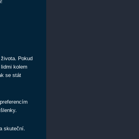
m!
 života. Pokud
 lidmi kolem
ak se stát
preferencím
yšlenky.
 a skuteční.