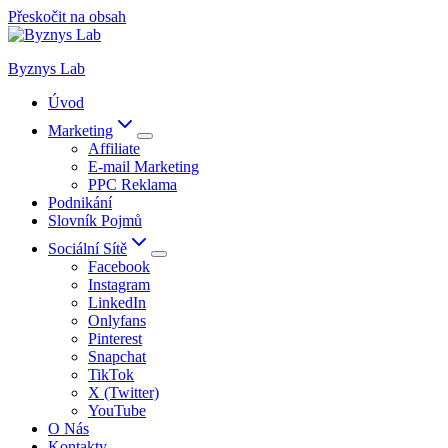
Přeskočit na obsah
Byznys Lab
Úvod
Marketing
Affiliate
E-mail Marketing
PPC Reklama
Podnikání
Slovník Pojmů
Sociální Sítě
Facebook
Instagram
LinkedIn
Onlyfans
Pinterest
Snapchat
TikTok
X (Twitter)
YouTube
O Nás
Kontakty