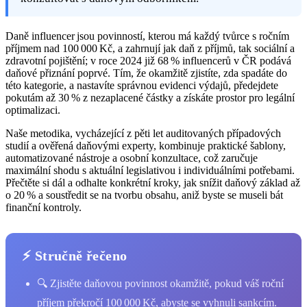
Daně influencer jsou povinností, kterou má každý tvůrce s ročním
příjmem nad 100 000 Kč, a zahrnují jak daň z příjmů, tak sociální a
zdravotní pojištění; v roce 2024 již 68 % influencerů v ČR podává
daňové přiznání poprvé. Tím, že okamžitě zjistíte, zda spadáte do
této kategorie, a nastavíte správnou evidenci výdajů, předejdete
pokutám až 30 % z nezaplacené částky a získáte prostor pro legální
optimalizaci.
Naše metodika, vycházející z pěti let auditovaných případových
studií a ověřená daňovými experty, kombinuje praktické šablony,
automatizované nástroje a osobní konzultace, což zaručuje
maximální shodu s aktuální legislativou i individuálními potřebami.
Přečtěte si dál a odhalte konkrétní kroky, jak snížit daňový základ až
o 20 % a soustředit se na tvorbu obsahu, aniž byste se museli bát
finanční kontroly.
⚡ Stručně řečeno
🔍 Zjistěte daňovou povinnost okamžitě, pokud váš roční
příjem překročí 100 000 Kč, abyste se vyhnuli sankcím.