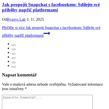
Jak propojit Snapchat s facebookem: Sdílejte své
příběhy napříč platformami
Od
Byznys Lab
3. 11. 2025
Přečtěte si více
Jak propojit Snapchat s facebookem: Sdílejte své
příběhy napříč platformami
Napsat komentář
Vaše e-mailová adresa nebude zveřejněna.
Vyžadované informace
jsou označeny
*