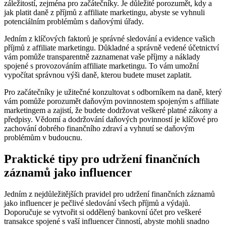
záležitostí, zejména pro začátečníky. Je důležité porozumět, kdy a
jak platit daně z příjmů z affiliate marketingu, abyste se vyhnuli
potenciálním problémům s daňovými úřady.
Jedním z klíčových faktorů je správné sledování a evidence vašich
příjmů z affiliate marketingu. Důkladné a správně vedené účetnictví
vám pomůže transparentně zaznamenat vaše příjmy a náklady
spojené s provozováním affiliate marketingu. To vám umožní
vypočítat správnou výši daně, kterou budete muset zaplatit.
Pro začátečníky je užitečné konzultovat s odborníkem na daně, který
vám pomůže porozumět daňovým povinnostem spojeným s affiliate
marketingem a zajistí, že budete dodržovat veškeré platné zákony a
předpisy. Vědomí a dodržování daňových povinností je klíčové pro
zachování dobrého finančního zdraví a vyhnutí se daňovým
problémům v budoucnu.
Praktické tipy pro udržení finančních
záznamů jako influencer
Jedním z nejdůležitějších pravidel pro udržení finančních záznamů
jako influencer je pečlivé sledování všech příjmů a výdajů.
Doporučuje se vytvořit si oddělený bankovní účet pro veškeré
transakce spojené s vaší influencer činností, abyste mohli snadno