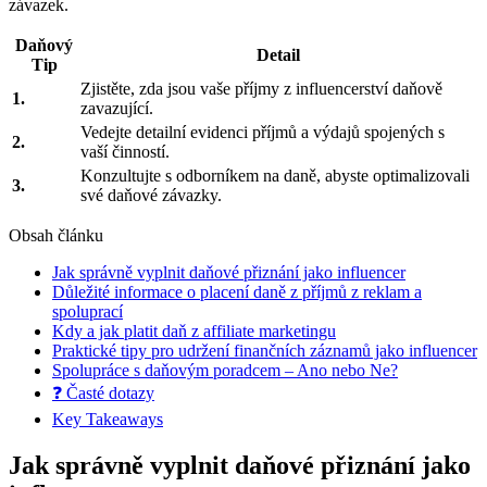
závazek.
Daňový
Detail
Tip
Zjistěte, zda jsou vaše příjmy z influencerství daňově
1.
zavazující.
Vedejte detailní evidenci příjmů a výdajů spojených s
2.
vaší činností.
Konzultujte s odborníkem na daně, abyste optimalizovali
3.
své daňové závazky.
Obsah článku
Jak správně vyplnit daňové přiznání jako influencer
Důležité informace o placení daně z příjmů z reklam a
spoluprací
Kdy a jak platit daň z affiliate marketingu
Praktické tipy pro udržení finančních záznamů jako influencer
Spolupráce s daňovým poradcem – Ano nebo Ne?
❓ Časté dotazy
Key Takeaways
Jak správně vyplnit daňové přiznání jako