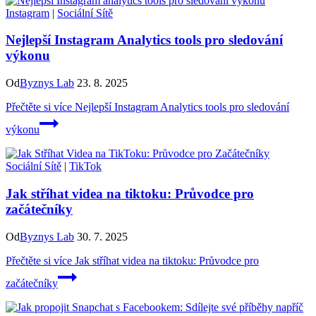
Instagram
|
Sociální Sítě
Nejlepší Instagram Analytics tools pro sledování
výkonu
Od
Byznys Lab
23. 8. 2025
Přečtěte si více
Nejlepší Instagram Analytics tools pro sledování
výkonu
Sociální Sítě
|
TikTok
Jak stříhat videa na tiktoku: Průvodce pro
začátečníky
Od
Byznys Lab
30. 7. 2025
Přečtěte si více
Jak stříhat videa na tiktoku: Průvodce pro
začátečníky