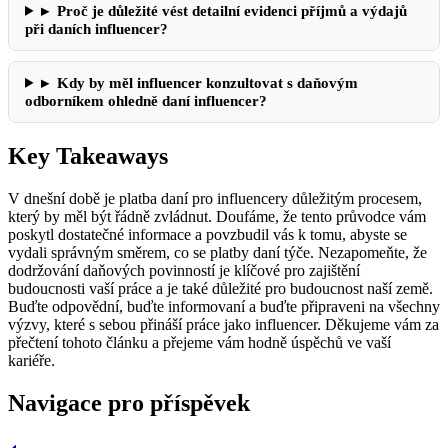
▸
Proč je důležité vést detailní evidenci příjmů a výdajů
při daních influencer?
▸
Kdy by měl influencer konzultovat s daňovým
odborníkem ohledně daní influencer?
Key Takeaways
V dnešní době je platba daní pro influencery důležitým procesem,
který by měl být řádně zvládnut. Doufáme, že tento průvodce vám
poskytl dostatečné informace a povzbudil vás k tomu, abyste se
vydali správným směrem, co se platby daní týče. Nezapomeňte, že
dodržování daňových povinností je klíčové pro zajištění
budoucnosti vaší práce a je také důležité pro budoucnost naší země.
Buďte odpovědní, buďte informovaní a buďte připraveni na všechny
výzvy, které s sebou přináší práce jako influencer. Děkujeme vám za
přečtení tohoto článku a přejeme vám hodně úspěchů ve vaší
kariéře.
Navigace pro příspěvek