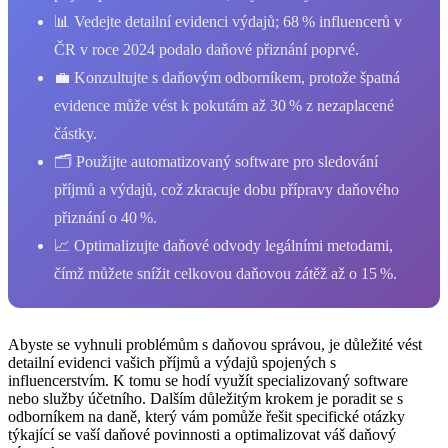
📊 Vedejte detailní evidenci výdajů; 68 % influencerů v
ČR v roce 2024 podalo daňové přiznání poprvé.
💼 Konzultujte s daňovým odborníkem, protože špatná
evidence může vést k pokutám až 30 % z nezaplacené
částky.
🗂️ Použijte automatizovaný software pro sledování
příjmů a výdajů, což zkracuje dobu přípravy daňového
přiznání o 40 %.
📈 Optimalizujte daňové odvody legálními metodami,
čímž můžete snížit celkovou daňovou zátěž až o 15 %.
Abyste se vyhnuli problémům s daňovou správou, je důležité vést
detailní evidenci vašich příjmů a výdajů spojených s
influencerstvím. K tomu se hodí využít specializovaný software
nebo služby účetního. Dalším důležitým krokem je poradit se s
odborníkem na daně, který vám pomůže řešit specifické otázky
týkající se vaší daňové povinnosti a optimalizovat váš daňový