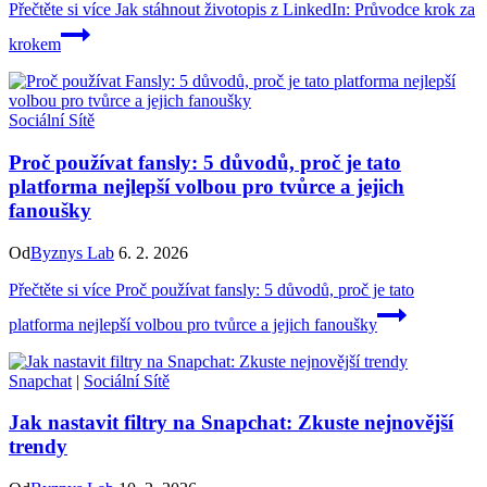
Přečtěte si více
Jak stáhnout životopis z LinkedIn: Průvodce krok za
krokem
Sociální Sítě
Proč používat fansly: 5 důvodů, proč je tato
platforma nejlepší volbou pro tvůrce a jejich
fanoušky
Od
Byznys Lab
6. 2. 2026
Přečtěte si více
Proč používat fansly: 5 důvodů, proč je tato
platforma nejlepší volbou pro tvůrce a jejich fanoušky
Snapchat
|
Sociální Sítě
Jak nastavit filtry na Snapchat: Zkuste nejnovější
trendy