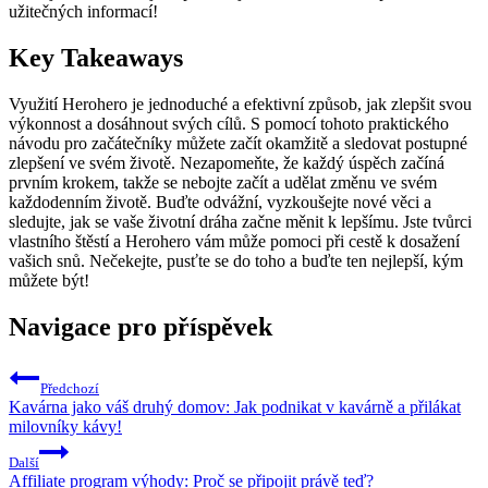
užitečných informací!
Key Takeaways
Využití Herohero je jednoduché a efektivní způsob, jak zlepšit svou
výkonnost a dosáhnout svých cílů. S pomocí tohoto praktického
návodu pro začátečníky můžete začít okamžitě a sledovat postupné
zlepšení ve svém životě. Nezapomeňte, že každý úspěch začíná
prvním krokem, takže se nebojte začít a udělat změnu ve svém
každodenním životě. Buďte odvážní, vyzkoušejte nové věci a
sledujte, jak se vaše životní dráha začne měnit k lepšímu. Jste tvůrci
vlastního štěstí a Herohero vám může pomoci při cestě k dosažení
vašich snů. Nečekejte, pusťte se do toho a buďte ten nejlepší, kým
můžete být!
Navigace pro příspěvek
Předchozí
Kavárna jako váš druhý domov: Jak podnikat v kavárně a přilákat
milovníky kávy!
Další
Affiliate program výhody: Proč se připojit právě teď?