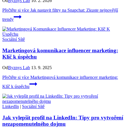
Od
Byznys Lab
10. 2. 2026
Přečtěte si více
Jak nastavit filtry na Snapchat: Zkuste nejnovější
trendy
Sociální Sítě
Marketingová komunikace influencer marketing:
Klíč k úspěchu
Od
Byznys Lab
13. 9. 2025
Přečtěte si více
Marketingová komunikace influencer marketing:
Klíč k úspěchu
LinkedIn
|
Sociální Sítě
Jak vylepšit profil na LinkedIn: Tipy pro vytvoření
nezapomenutelného dojmu