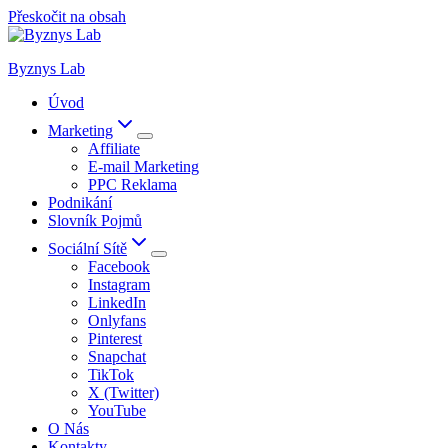
Přeskočit na obsah
Byznys Lab
Úvod
Marketing
Affiliate
E-mail Marketing
PPC Reklama
Podnikání
Slovník Pojmů
Sociální Sítě
Facebook
Instagram
LinkedIn
Onlyfans
Pinterest
Snapchat
TikTok
X (Twitter)
YouTube
O Nás
Kontakty