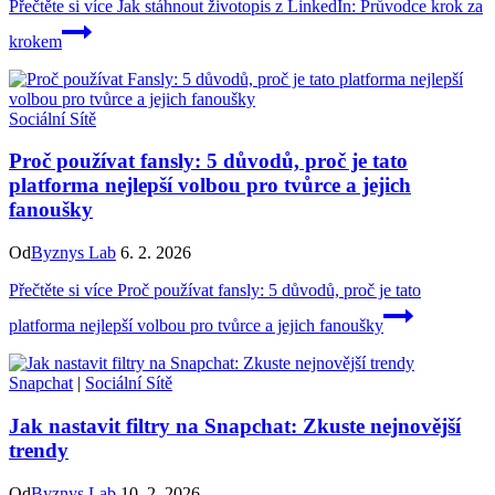
Přečtěte si více
Jak stáhnout životopis z LinkedIn: Průvodce krok za
krokem
Sociální Sítě
Proč používat fansly: 5 důvodů, proč je tato
platforma nejlepší volbou pro tvůrce a jejich
fanoušky
Od
Byznys Lab
6. 2. 2026
Přečtěte si více
Proč používat fansly: 5 důvodů, proč je tato
platforma nejlepší volbou pro tvůrce a jejich fanoušky
Snapchat
|
Sociální Sítě
Jak nastavit filtry na Snapchat: Zkuste nejnovější
trendy
Od
Byznys Lab
10. 2. 2026