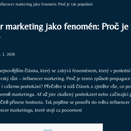
nfluencer marketing jako fenomén: Proč je tak populární
er marketing jako fenomén: Proč je
. 1. 2026
nejnovějším⁤ článku, který se zabývá fenoménem, který ⁣v poslední
ský růst – influencer marketing. Proč je tento způsob‍ propagace 
i vašemu⁤ podnikání? Přečtěte si náš článek a zjistěte vše, ⁣co p
formě⁤ marketingu. Ať už jste zkušený podnikatel nebo začínající p
čitě přinese hodnotu. Tak pojďme se ponořit​ do světa ⁢influencer 
Obsah článku
[
skrýt
]