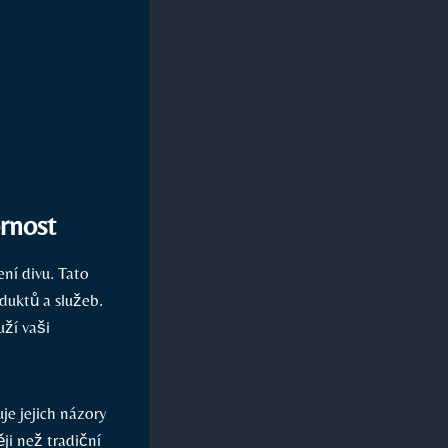
ornost
ení divu. Tato
duktů​ a služeb.
ží ⁤vaši
je jejich názory ​
ji než tradiční