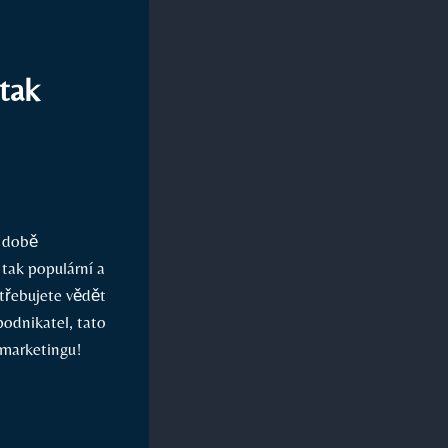
 tak
 době‌
⁢tak populární a
otřebujete vědět
odnikatel, ‌tato
⁣marketingu!