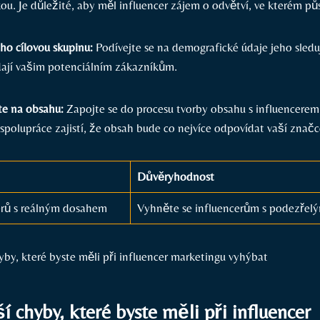
ou. Je důležité, aby měl influencer zájem o odvětví, ve kterém‌ pů
jeho cílovou skupinu:
Podívejte se na demografické údaje jeho sledují
ají‌ vašim potenciálním⁢ zákazníkům.
te na obsahu:
Zapojte⁢ se do procesu tvorby obsahu s influencere
spolupráce zajistí, ‍že obsah bude co nejvíce odpovídat vaší značc
Důvěryhodnost
erů s reálným dosahem
Vyhněte se influencerům s podezřel
í chyby, které byste měli při‍ influencer