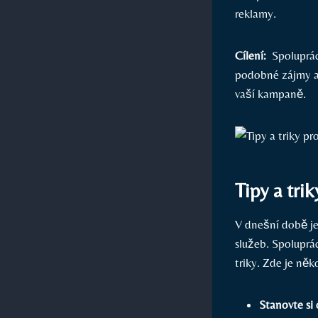
reklamy.
Cílení:
‍ Spoluprá
podobné ⁣zájmy a
vaší ⁣kampaně.
Tipy a ‍tri
V​ dnešní době j
služeb. Spoluprác
‍triky. Zde je něk
Stanovte si c