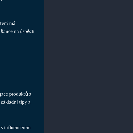
která má
e šance na úspěch
agace produktů a
​základní tipy a
 s influencerem