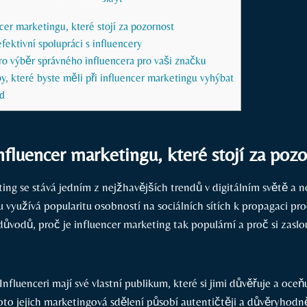
cer marketingu, které stojí za pozornost
 efektivní spolupráci s influencery
pro výběr správného influencera⁤ pro vaši značku
y, které byste měli při‍ influencer marketingu vyhýbat
d
nfluencer marketingu, které stojí za poz
ting se stává jedním z nejžhavějších⁢ trendů v digitálním světě a n
využívá popularitu osobností na sociálních sítích k propagaci pro
důvodů, proč je influencer ⁢marketing tak populární a​ proč si zaslou
Influenceri mají své vlastní publikum, které si jimi důvěřuje a ⁣oceňu
to jejich marketingová sdělení působí autentičtěji​ a důvěryhodně