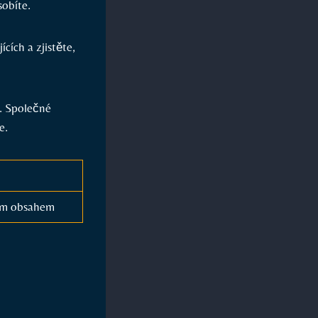
sobíte.
cích a zjistěte,
m. Společné
e.
ým ‍obsahem