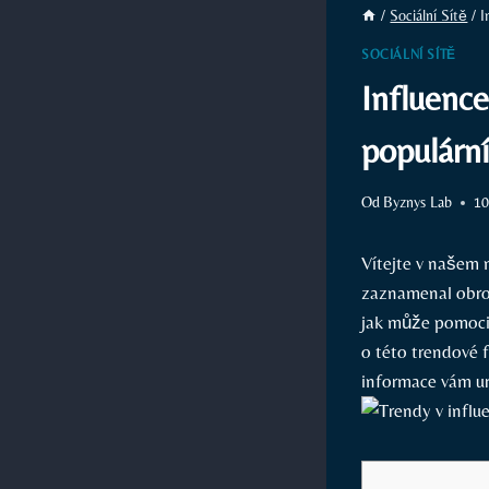
/
Sociální Sítě
/
I
SOCIÁLNÍ SÍTĚ
Influenc
populární
Od
Byznys Lab
10
Vítejte v našem 
zaznamenal‍ obrov
jak může pomoci 
o ​této trendové 
informace vám ur