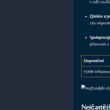
s vaší značk
Zjistěte si ⁣
zda⁣ odpovíd
Spolupracuj
plánování a 
Doporučení
Výběr influenc
Nejčastějš