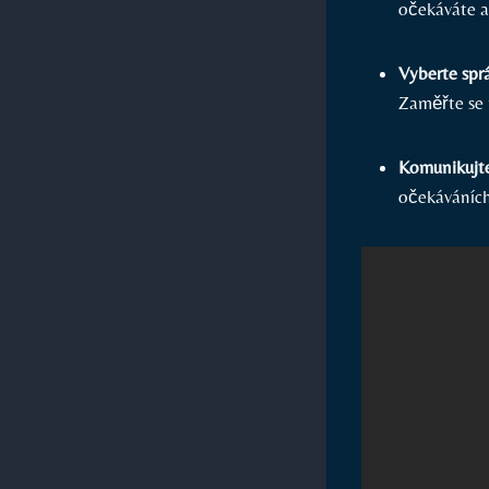
očekáváte a 
Vyberte spr
Zaměřte se n
Komunikujte
očekáváních