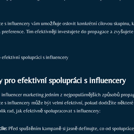
ce s influencery vám umožňuje oslovit konkrétní cílovou skupinu, 
 preference. Tím efektivněji investujete do propagace a zvyšujet
ky pro efektivní spolupráci s influencery
e influencer marketing jedním z nejpopulárnějších‌ způsobů prop
e ⁢s influencery může být​ velmi efektivní, pokud dodržíte některé 
olik rad, ⁢jak efektivně spolupracovat s influencery:
íle:
Před spuštěním kampaně si jasně definujte, co od spolupráce