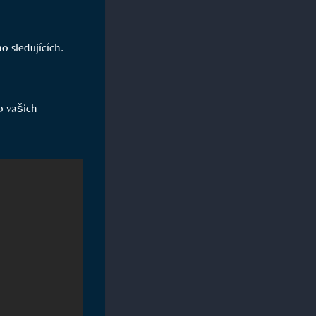
 ⁣sledujících.
o vašich