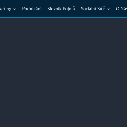
keting
Podnikání
Slovník Pojmů
Sociální Sítě
O Ná