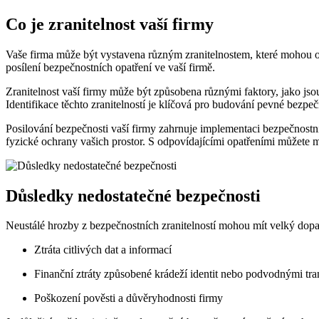
Co je zranitelnost vaší firmy
Vaše firma může být vystavena různým zranitelnostem, které mohou ohr
posílení bezpečnostních opatření ve vaší firmě.
Zranitelnost vaší firmy může být způsobena různými faktory, jako jso
Identifikace těchto zranitelností je klíčová pro budování pevné bezpečn
Posilování bezpečnosti vaší firmy zahrnuje implementaci bezpečnostní
fyzické ochrany vašich prostor. S odpovídajícími opatřeními můžete m
Důsledky nedostatečné bezpečnosti
Neustálé hrozby z bezpečnostních zranitelností mohou mít velký dop
Ztráta citlivých dat a informací
Finanční ztráty způsobené krádeží identit nebo podvodnými tr
Poškození pověsti a důvěryhodnosti firmy