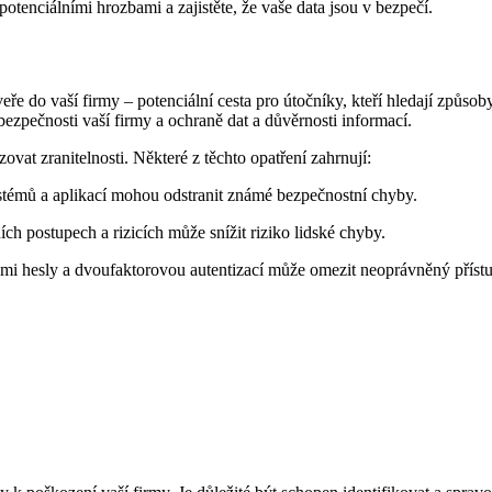
potenciálními hrozbami a zajistěte, že vaše data jsou v bezpečí.
ře do vaší firmy – potenciální cesta pro útočníky, kteří hledají způsob
bezpečnosti vaší firmy a ochraně dat a důvěrnosti informací.
ovat zranitelnosti. Některé z těchto opatření zahrnují:
ystémů a aplikací mohou odstranit známé bezpečnostní chyby.
h postupech a rizicích může snížit riziko lidské chyby.
ými hesly a dvoufaktorovou autentizací může omezit neoprávněný přístu