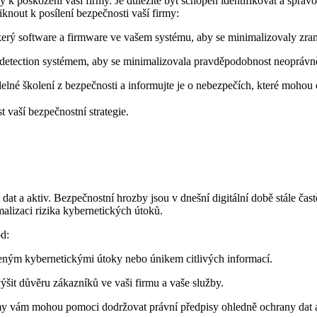
y k poškození vaší firmy. Je důležité být schopen identifikovat a sprav
knout k posílení bezpečnosti vaší firmy:
kerý software a firmware ve vašem systému, aby se minimalizovaly zran
n detection systémem, aby se minimalizovala pravděpodobnost neoprávn
né školení z bezpečnosti a informujte je o nebezpečích, které mohou 
 vaší bezpečnostní strategie.
dat a aktiv. Bezpečnostní hrozby jsou v dnešní digitální době stále častě
malizaci rizika kybernetických útoků.
d:
ným kybernetickými útoky nebo únikem citlivých informací.
šit důvěru zákazníků ve vaši firmu a vaše služby.
rmy vám mohou pomoci dodržovat právní předpisy ohledně ochrany dat 