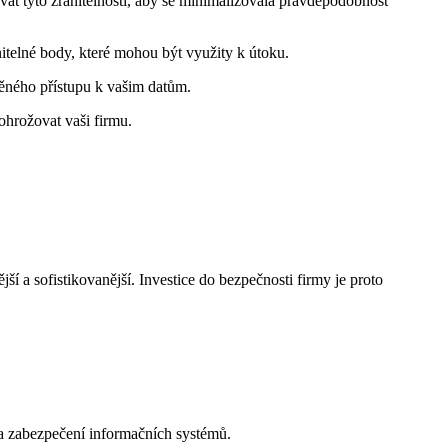
ovat tyto zranitelnosti, aby se minimalizovala pravděpodobnost
itelné body, které mohou být využity k útoku.
ěného přístupu k vašim datům.
ohrožovat vaši firmu.
jší a sofistikovanější. Investice do bezpečnosti firmy je proto
a zabezpečení informačních systémů.