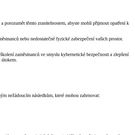
 a porozumět těmto zranitelnostem, abyste mohli přijmout opatření k
aměstnanců nebo nedostatečné fyzické zabezpečení vašich prostor.
, školení zaměstnanců ve smyslu kybernetické bezpečnosti a zlepšení
m útokem.
ůzným nežádoucím následkům, které mohou zahrnovat: