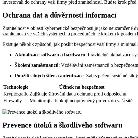
investovali do ochrany vaší firmy před zranitelností. Buďte krok před 
Ochrana dat a důvěrnosti informací
Zranitelnost v oblasti kybernetické bezpečnosti je jako neuzamčené dve
zranitelností ve vašich systémech a procedurách je krokem k posílení 
Existuje několik způsobů, jak posílit bezpečnost vaší firmy a minimaliz
Aktualizace softwaru a hardwaru
: Pravidelné aktualizace s
Školení zaměstnanců
: Vzdělávání zaměstnanců o bezpečnostníc
Použití silných šifer a autentizace
: Zabezpečení systémů siln
Technologie
Účinek na bezpečnost
Kryptografie
Zajišťuje šifrování dat a ochranu proti odposlechu.
Firewally
Monitorují a blokují neoprávněný provoz do vaší sítě.
Prevence útoků a škodlivého softwaru