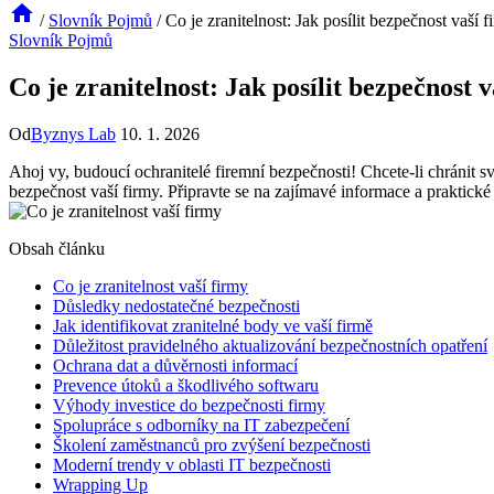
/
Slovník Pojmů
/
Co je zranitelnost: Jak posílit bezpečnost vaší f
Slovník Pojmů
Co je zranitelnost: Jak posílit bezpečnost v
Od
Byznys Lab
10. 1. 2026
Ahoj vy, budoucí ochranitelé firemní bezpečnosti! Chcete-li chránit s
bezpečnost vaší firmy. Připravte se na zajímavé informace a praktick
Obsah článku
Co je zranitelnost vaší firmy
Důsledky nedostatečné bezpečnosti
Jak identifikovat zranitelné body ve vaší firmě
Důležitost pravidelného aktualizování bezpečnostních opatření
Ochrana dat a důvěrnosti informací
Prevence útoků a škodlivého softwaru
Výhody investice do bezpečnosti firmy
Spolupráce s odborníky na IT zabezpečení
Školení zaměstnanců pro zvýšení bezpečnosti
Moderní trendy v oblasti IT bezpečnosti
Wrapping Up