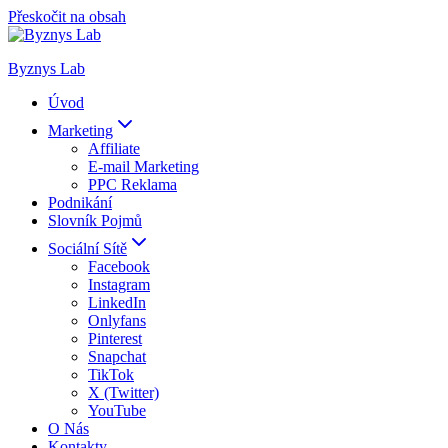
Přeskočit na obsah
Byznys Lab
Úvod
Marketing
Affiliate
E-mail Marketing
PPC Reklama
Podnikání
Slovník Pojmů
Sociální Sítě
Facebook
Instagram
LinkedIn
Onlyfans
Pinterest
Snapchat
TikTok
X (Twitter)
YouTube
O Nás
Kontakty