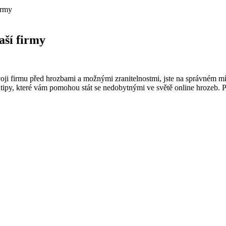
irmy
aší firmy
voji firmu před hrozbami a možnými zranitelnostmi, jste na správném míst
é tipy, které vám pomohou stát se nedobytnými ve světě online hrozeb.