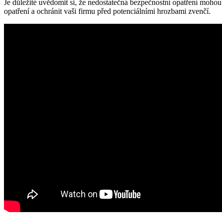
Je důležité uvědomit si, že nedostatečná bezpečnostní opatření moho
opatření a ochránit vaši firmu před potenciálními hrozbami zvenčí.