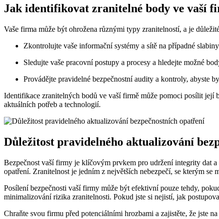
Jak identifikovat zranitelné body ve vaší f
Vaše firma může být ohrožena různými typy zranitelností, a je důležité
Zkontrolujte vaše informační systémy a sítě na případné slabin
Sledujte vaše pracovní postupy a procesy a hledejte možné body,
Provádějte pravidelné bezpečnostní audity a kontroly, abyste b
Identifikace zranitelných bodů ve vaší firmě může pomoci posílit jej
aktuálních potřeb a technologií.
Důležitost pravidelného aktualizování bez
Bezpečnost vaší firmy je klíčovým prvkem pro udržení integrity dat a 
opatření. Zranitelnost je jedním z největších nebezpečí, se kterým se můž
Posílení bezpečnosti vaší firmy může být efektivní pouze tehdy, pokud
minimalizování rizika zranitelnosti. Pokud jste si nejistí, jak postupo
Chraňte svou firmu před potenciálními hrozbami a zajistěte, že jste na