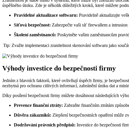
Zranitelnost je slabé místo v systému, které může být zneužito útočník
úspěšného útoku. Zde je několik důležitých kroků, které můžete podni
Pravidelné aktualizace softwaru:
Pravidelně aktualizujte veš
Síťová bezpečnost:
Zabezpečte vaši síť firewallem a intrusio
Školení zaměstnanců:
Poskytněte vašim zaměstnancům pravidel
Tip:
Zvažte implementaci zranitelnost skenování softwaru jako součást
Výhody investice do bezpečnosti firmy
Jedním z hlavních faktorů, které ovlivňují úspěch firmy, je bezpečnost 
nezbytná pro ochranu citlivých informací, zabránění úniku dat a mini
Díky posílení bezpečnosti firmy můžete dosáhnout následujících výho
Prevence finanční ztráty:
Zabraňte finančním ztrátám způsobe
Důvěra zákazníků:
Zlepšení bezpečnostních opatření může zvý
Dodržování právních předpisů:
Investice do bezpečnosti fi