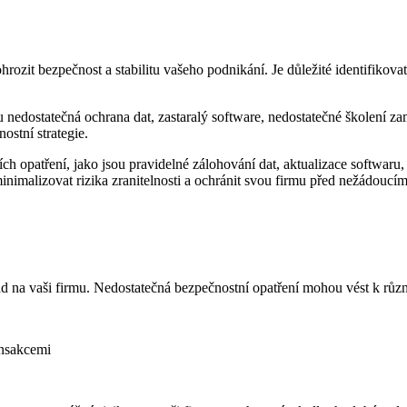
ozit bezpečnost a stabilitu vašeho podnikání. Je důležité identifikovat
u nedostatečná ochrana dat, zastaralý software, nedostatečné školení z
ostní strategie.
ch opatření, jako jsou pravidelné zálohování dat, aktualizace softwaru
inimalizovat rizika zranitelnosti a ochránit svou firmu před nežádoucí
ad na vaši firmu. Nedostatečná bezpečnostní opatření mohou vést k r
ansakcemi