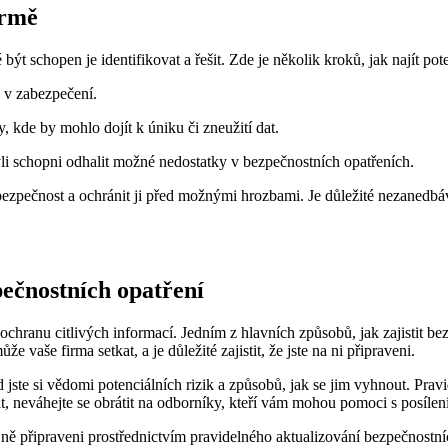
irmě
 být schopen je identifikovat a řešit. Zde je několik kroků, jak najít po
y v zabezpečení.
 kde by mohlo dojít k úniku či zneužití dat.
yli schopni odhalit možné nedostatky v bezpečnostních opatřeních.
í bezpečnost a ochránit ji před možnými hrozbami. Je důležité nezanedb
pečnostních opatření
ochranu citlivých informací. Jedním z hlavních způsobů, jak zajistit be
e vaše firma setkat, a je důležité zajistit, že jste na ni připraveni.
 jste si vědomi potenciálních rizik a způsobů, jak se jim vyhnout. Prav
vat, neváhejte se obrátit na odborníky, kteří vám mohou pomoci s posílen
 ně připraveni prostřednictvím pravidelného aktualizování bezpečnostníc