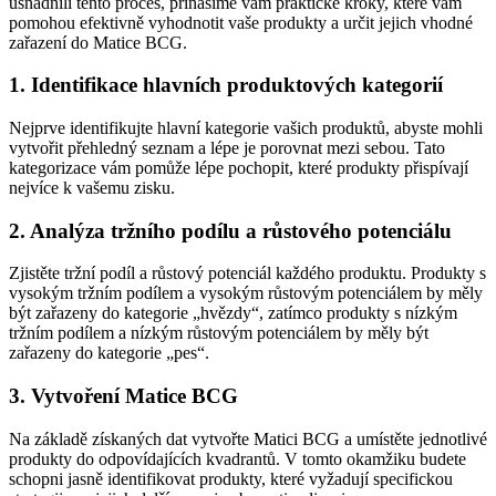
usnadnili tento proces, přinášíme vám praktické kroky, které vám
pomohou efektivně vyhodnotit vaše produkty a určit jejich vhodné
zařazení do Matice BCG.
1. Identifikace hlavních produktových kategorií
Nejprve identifikujte hlavní kategorie vašich produktů, abyste mohli
vytvořit přehledný seznam a lépe je porovnat mezi sebou. Tato
kategorizace vám pomůže lépe pochopit, které produkty přispívají
nejvíce k vašemu zisku.
2. Analýza tržního podílu a růstového potenciálu
Zjistěte tržní podíl a růstový potenciál každého produktu. Produkty s
vysokým tržním podílem a vysokým růstovým potenciálem by měly
být zařazeny do kategorie „hvězdy“, zatímco produkty s nízkým
tržním podílem a nízkým růstovým potenciálem by měly být
zařazeny do kategorie „pes“.
3. Vytvoření Matice BCG
Na základě získaných dat vytvořte Matici BCG a umístěte jednotlivé
produkty do odpovídajících kvadrantů. V tomto okamžiku budete
schopni jasně identifikovat produkty, které vyžadují specifickou