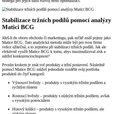
strategii pro jejich další rozvoj nebo optimalizaci.
Stabilizace tržních podílů pomocí analýzy
Matici BCG
Jdeš-li do oboru obchodu či marketingu, pak určitě znáš pojmy jako
Matice BCG. Tato analytická metoda může být pro tvou firmu
velice užitečná, a to zejména při stabilizaci tržních podílů. Jak ale
efektivně využít Matice BCG k tomu, abys maximalizoval zisk a
udržel konkurenceschopnost?
Prvním krokem je znát své produkty a tržní postavení. Následně
pomocí Matice BCG můžeš jednoduše rozdělit svůj portfolia
produktů do čtyř kategorií:
Výnosoví hvězdy – produkty s vysokým tržním podílem a
rychlým růstem
Rostoucí hvězdy – produkty s nízkým tržním podílem, avšak
s vysokým potenciálem
Hotový králíci – produkty s vysokým tržním podílem, ale
nízkým růstem