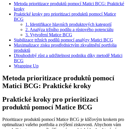
Metoda prioritizace produktů pomocí Matici BCG: Praktické
kroky
Praktické kroky pro prioritizaci produktů pomocí Matice
BCG
1. Identifikace hlavních produktových kategorií
2. Analýza tržního podílu a růstového potenciálu
3. Vytvoření Matice BCG
Stabilizace tržních podílů pomocí analýzy Matici BCG
Maximalizace zisku prostřednictvím zkvalitnění portfolia
produktů
Dlouhodobý růst a udržitelnost podniku díky metodě Matici
BCG
Wrapping Up
Metoda prioritizace produktů pomocí
Matici BCG: Praktické kroky
Praktické kroky pro prioritizaci
produktů pomocí Matice BCG
Prioritizace produktů pomocí Matice BCG je klíčovým krokem pro
optimalizaci vašeho portfolia a zvýšení ziskovosti. Abychom vám