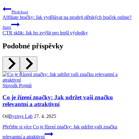
Předchozí
Affiliate hračky: Jak vydělávat na prodeji dětských hraček online?
Další
CTR sklik: Jak ho zvýšit pro lepší výsledky
Podobné příspěvky
Slovník Pojmů
Co je řízení značky: Jak udržet vaši značku
relevantní a atraktivní
Od
Byznys Lab
27. 4. 2025
Přečtěte si více
Co je řízení značky: Jak udržet vaši značku
relevantní a atraktivní