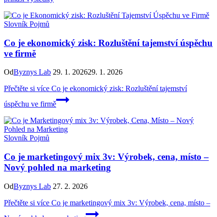
Slovník Pojmů
Co je ekonomický zisk: Rozluštění tajemství úspěchu
ve firmě
Od
Byznys Lab
29. 1. 2026
29. 1. 2026
Přečtěte si více
Co je ekonomický zisk: Rozluštění tajemství
úspěchu ve firmě
Slovník Pojmů
Co je marketingový mix 3v: Výrobek, cena, místo –
Nový pohled na marketing
Od
Byznys Lab
27. 2. 2026
Přečtěte si více
Co je marketingový mix 3v: Výrobek, cena, místo –