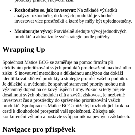
Rozhodněte se, jak investovat
: Na základě výsledků
analýzy rozhodněte, do kterých produktů je vhodné
investovat více prostředků a které by měly být upřednostněny.
Monitorujte vývoj
: Pravidelně sledujte vývoj jednotlivých
produktů a aktualizujte své strategie podle potřeby.
Wrapping Up
Společnost Matice BCG se zaměřuje na pomoc firmám při
efektivním prioritizování svých produktů pro dosažení maximálního
zisku. S inovativní metodikou a důkladnou analýzou dat dokáží
identifikovat klíčové produkty a strategie pro růst vašeho podniku.
Je důležité si uvědomit, že správně stanovené priority mohou mít
významný dopad na celkový úspěch firmy. Pokud si tedy přejete
dosáhnout svých obchodních cílů a zvýšit ziskovost, je nezbytné
investovat čas a prostředky do správného prioritizování vašich
produktů. Spolupráce s Matice BCG může být rozhodující krok na
cestě k dlouhodobé prosperitě vaší společnosti. Získejte tak
konkurenční výhodu a postavte svůj podnik na pevných základech.
Navigace pro příspěvek