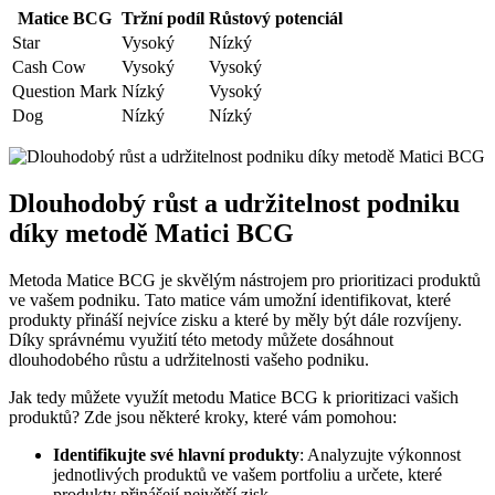
Matice BCG
Tržní podíl
Růstový potenciál
Star
Vysoký
Nízký
Cash Cow
Vysoký
Vysoký
Question Mark
Nízký
Vysoký
Dog
Nízký
Nízký
Dlouhodobý růst a udržitelnost podniku
díky metodě Matici BCG
Metoda Matice BCG je skvělým nástrojem pro prioritizaci produktů
ve vašem podniku. Tato matice vám umožní identifikovat, které
produkty přináší nejvíce zisku a které by měly být dále rozvíjeny.
Díky správnému využití této metody můžete dosáhnout
dlouhodobého růstu a udržitelnosti vašeho podniku.
Jak tedy můžete využít metodu Matice BCG k prioritizaci vašich
produktů? Zde jsou některé kroky, které vám pomohou:
Identifikujte své hlavní produkty
: Analyzujte výkonnost
jednotlivých produktů ve vašem portfoliu a určete, které
produkty přinášejí největší zisk.