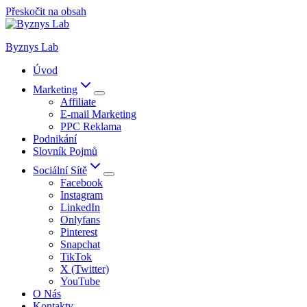
Přeskočit na obsah
Byznys Lab
Úvod
Marketing
Affiliate
E-mail Marketing
PPC Reklama
Podnikání
Slovník Pojmů
Sociální Sítě
Facebook
Instagram
LinkedIn
Onlyfans
Pinterest
Snapchat
TikTok
X (Twitter)
YouTube
O Nás
Kontakty