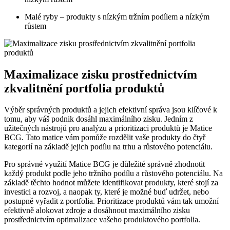
Malé ryby – produkty s nízkým tržním podílem a nízkým
růstem
Maximalizace zisku prostřednictvím
zkvalitnění portfolia produktů
Výběr správných produktů a jejich efektivní správa jsou klíčové k
tomu, aby váš podnik dosáhl maximálního zisku. Jedním z
užitečných nástrojů pro analýzu a prioritizaci produktů je Matice
BCG. Tato matice vám pomůže rozdělit vaše produkty do čtyř
kategorií na základě jejich podílu na trhu a růstového potenciálu.
Pro správné využití Matice BCG je důležité správně zhodnotit
každý produkt podle jeho tržního podílu a růstového potenciálu. Na
základě těchto hodnot můžete identifikovat produkty, které stojí za
investici a rozvoj, a naopak ty, které je možné buď udržet, nebo
postupně vyřadit z portfolia. Prioritizace produktů vám tak umožní
efektivně alokovat zdroje a dosáhnout maximálního zisku
prostřednictvím optimalizace vašeho produktového portfolia.