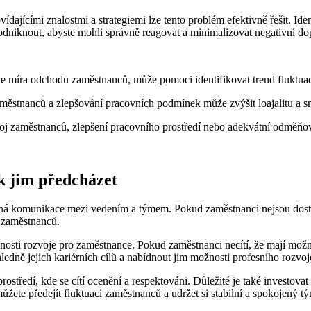
jícími znalostmi a strategiemi lze tento problém efektivně řešit. Iden
podniknout, abyste mohli správně reagovat a minimalizovat negativní do
je míra odchodu zaměstnanců, může pomoci identifikovat trend fluktua
ěstnanců a zlepšování pracovních podmínek může zvýšit loajalitu a sní
j zaměstnanců, zlepšení pracovního prostředí nebo adekvátní odměňová
k jim předcházet
ná komunikace mezi vedením a týmem. Pokud zaměstnanci nejsou dosta
d zaměstnanců.
sti rozvoje pro zaměstnance. Pokud zaměstnanci necítí, že mají možno
hledně jejich kariérních cílů a nabídnout jim možnosti profesního rozvoj
ostředí, kde se cítí ocenění a respektováni. Důležité je také investova
žete předejít fluktuaci zaměstnanců a udržet si stabilní a spokojený t