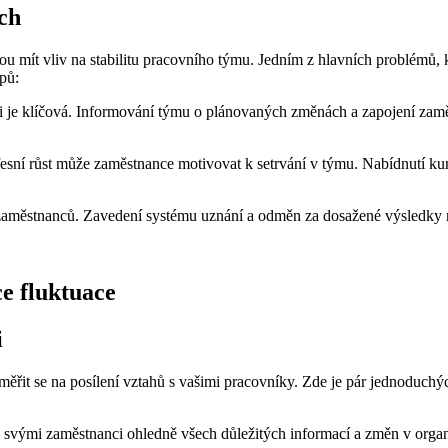
ch
mít vliv na stabilitu pracovního týmu. Jedním z hlavních problémů, kt
ipů:
 je klíčová. Informování týmu o plánovaných změnách a zapojení zamě
esní růst může zaměstnance motivovat k setrvání v týmu. Nabídnutí ku
aměstnanců. Zavedení systému uznání a odměn za dosažené výsledky můž
ce fluktuace
i
aměřit se na posílení vztahů s vašimi pracovníky. Zde je pár jednoduchý
e svými zaměstnanci ohledně všech důležitých informací a změn v organ