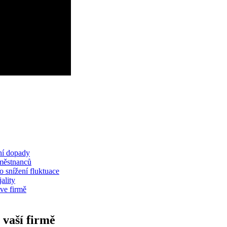
ní dopady
aměstnanců
o snížení fluktuace
ality
 ve firmě
 vaší firmě