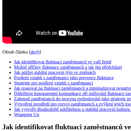
Obsah článku
[
skrýt
]
Jak identifikovat fluktuaci zaměstnanců ve vaší firmě
Možné příčiny fluktuace zaměstnanců a jak jim předcházet
Jak udržet stabilní pracovní tým ve změnách
Posílení vztahů s zaměstnanci jako prevence fluktuace
Strategie pro posílení vztahů s zaměstnanci
Jak reagovat na fluktuaci zaměstnanců a minimalizovat negativ
Důležitost transparentní komunikace při snižování fluktuace z
Zahrnutí zaměstnanců do procesu rozhodování jako strategie pr
Vytvoření prostředí pro rozvoj zaměstnanců a zvýšení jejich loaj
Jak vytvořit dlouhodobě udržitelnou a stabilní pracovní kulturu
Wrapping Up
Jak identifikovat fluktuaci zaměstnanců ve