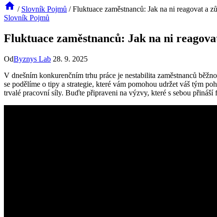
/
Slovník Pojmů
/
Fluktuace zaměstnanců: Jak na ni reagovat a zůs
Slovník Pojmů
Fluktuace zaměstnanců: Jak na ni reagovat 
Od
Byznys Lab
28. 9. 2025
V dnešním konkurenčním trhu práce je nestabilita zaměstnanců běžnou 
se podělíme o tipy a strategie, které vám pomohou udržet váš tým poh
trvalé pracovní síly. Buďte připraveni na výzvy, které s sebou přináší 