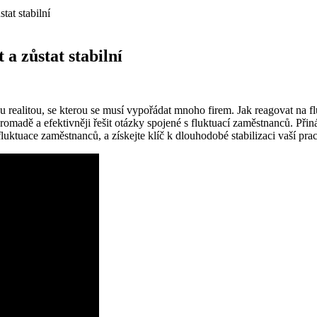
tat stabilní
a zůstat stabilní
realitou, se kterou se musí vypořádat mnoho firem. Jak reagovat na fl
romadě a efektivněji řešit otázky spojené s fluktuací zaměstnanců. Př
fluktuace zaměstnanců, a získejte klíč k dlouhodobé stabilizaci vaší prac