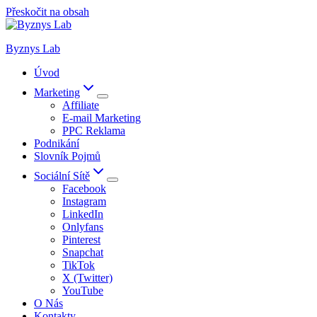
Přeskočit na obsah
Byznys Lab
Úvod
Marketing
Affiliate
E-mail Marketing
PPC Reklama
Podnikání
Slovník Pojmů
Sociální Sítě
Facebook
Instagram
LinkedIn
Onlyfans
Pinterest
Snapchat
TikTok
X (Twitter)
YouTube
O Nás
Kontakty