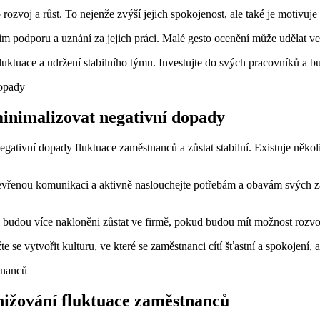
zvoj a růst. To nejenže zvýší jejich spokojenost, ale také je motivuje 
m podporu a uznání za jejich práci. Malé gesto ocenění může udělat vel
uktuace a udržení stabilního týmu. Investujte do svých pracovníků a b
minimalizovat negativní dopady
negativní dopady fluktuace zaměstnanců a zůstat stabilní. Existuje něk
vřenou komunikaci a aktivně naslouchejte potřebám a obavám svých zamě
budou více nakloněni zůstat ve firmě, pokud budou mít možnost rozvoj
e se vytvořit kulturu, ve které se zaměstnanci cítí šťastní a spokojení, 
nižování fluktuace zaměstnanců