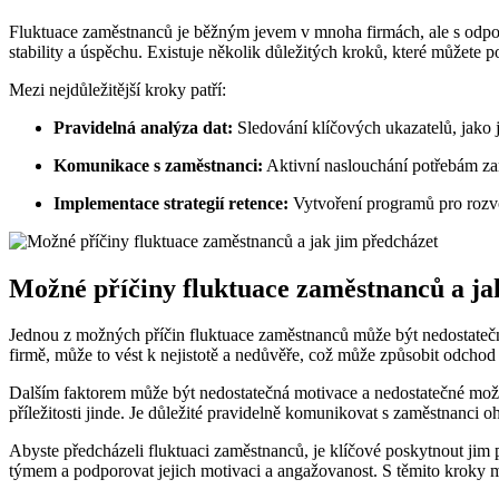
Fluktuace zaměstnanců je běžným jevem v mnoha firmách, ale s odpovída
stability a úspěchu. Existuje několik důležitých kroků, které můžete 
Mezi nejdůležitější kroky patří:
Pravidelná analýza dat:
Sledování klíčových ukazatelů, jako 
Komunikace s zaměstnanci:
Aktivní naslouchání potřebám zam
Implementace strategií retence:
Vytvoření programů pro rozvo
Možné příčiny fluktuace zaměstnanců a ja
Jednou z možných příčin fluktuace zaměstnanců může být nedostateč
firmě, může to vést k nejistotě a nedůvěře, což může způsobit odcho
Dalším faktorem může být nedostatečná motivace a nedostatečné možno
příležitosti jinde. Je důležité pravidelně komunikovat s zaměstnanci o
Abyste předcházeli fluktuaci zaměstnanců, je klíčové poskytnout jim pr
týmem a podporovat jejich motivaci a angažovanost. S těmito kroky mů