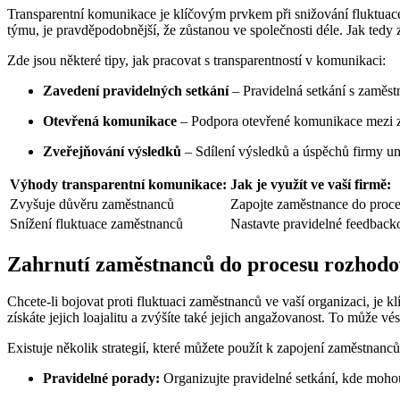
Transparentní komunikace je klíčovým prvkem při snižování fluktuace 
týmu, je pravděpodobnější, že zůstanou ve společnosti déle. Jak tedy 
Zde jsou některé tipy, jak pracovat s transparentností v komunikaci:
Zavedení pravidelných setkání
– Pravidelná setkání s zaměstn
Otevřená komunikace
– Podpora otevřené komunikace mezi za
Zveřejňování výsledků
– Sdílení výsledků a úspěchů firmy um
Výhody transparentní komunikace:
Jak je využít ve vaší firmě:
Zvyšuje důvěru zaměstnanců
Zapojte zaměstnance do proces
Snížení fluktuace zaměstnanců
Nastavte pravidelné feedbac
Zahrnutí zaměstnanců do procesu rozhodová
Chcete-li bojovat proti fluktuaci zaměstnanců ve vaší organizaci, je 
získáte jejich loajalitu a zvýšíte také jejich angažovanost. To může vé
Existuje několik strategií, které můžete použít k zapojení zaměstnan
Pravidelné porady:
Organizujte pravidelné setkání, kde moho