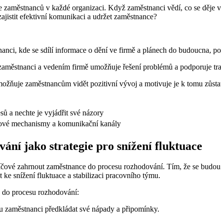
zaměstnanců v každé organizaci. Když zaměstnanci vědí, co se děje ve f
zajistit efektivní komunikaci a udržet zaměstnance?
anci, kde se sdílí informace o dění ve firmě a plánech do budoucna, po
městnanci a vedením firmě umožňuje řešení problémů a podporuje tran
ožňuje zaměstnancům vidět pozitivní vývoj a motivuje je k tomu zůstat
ů a nechte je vyjádřit své názory
kové mechanismy a komunikační kanály
ní jako strategie pro snížení fluktuace
klíčové zahrnout zaměstnance do procesu rozhodování. Tím, že se budou c
st ke snížení fluktuace a stabilizaci pracovního týmu.
ců do procesu rozhodování:
u zaměstnanci předkládat své nápady a připomínky.