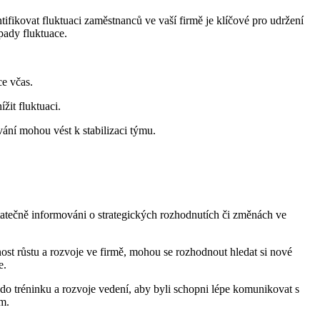
tifikovat fluktuaci zaměstnanců ve vaší firmě je klíčové pro udržení
pady fluktuace.
ce včas.
žit fluktuaci.
ní mohou vést k stabilizaci týmu.
tečně informováni o strategických rozhodnutích či změnách ve
st růstu a rozvoje ve firmě, mohou se rozhodnout hledat si nové
e.
t do tréninku a rozvoje vedení, aby byli schopni lépe komunikovat s
ým.