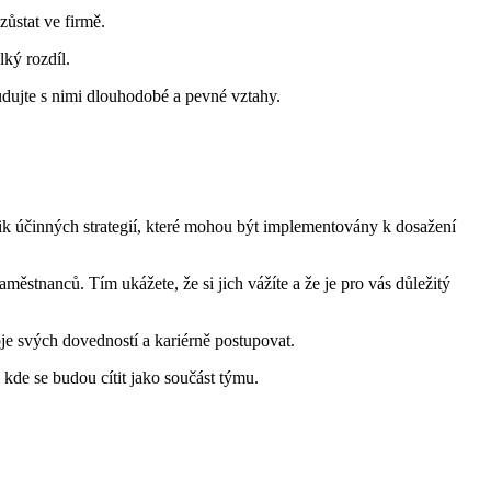
zůstat ve firmě.
ký rozdíl.
udujte s nimi dlouhodobé a pevné vztahy.
olik účinných strategií, které mohou být implementovány k dosažení
stnanců. Tím ukážete, že si jich vážíte a že je pro vás důležitý
e svých dovedností a kariérně postupovat.
a kde se budou cítit jako součást týmu.