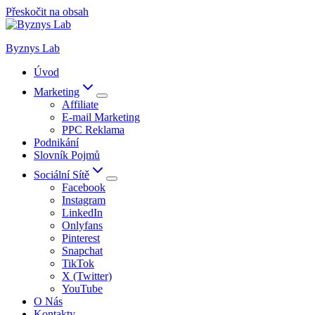
Přeskočit na obsah
Byznys Lab
Úvod
Marketing
Affiliate
E-mail Marketing
PPC Reklama
Podnikání
Slovník Pojmů
Sociální Sítě
Facebook
Instagram
LinkedIn
Onlyfans
Pinterest
Snapchat
TikTok
X (Twitter)
YouTube
O Nás
Kontakty