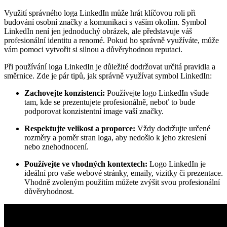
Využití správného loga LinkedIn může hrát klíčovou roli při
budování osobní značky a komunikaci s vaším okolím. Symbol
LinkedIn není jen jednoduchý obrázek, ale představuje váš
profesionální identitu a renomé. Pokud ho správně využíváte, může
vám pomoci vytvořit si silnou a důvěryhodnou reputaci.
Při používání loga LinkedIn je důležité dodržovat určitá pravidla a
směrnice. Zde je pár tipů, jak správně využívat symbol LinkedIn:
Zachovejte konzistenci:
Používejte logo LinkedIn všude
tam, kde se prezentujete profesionálně, neboť to bude
podporovat konzistentní image vaší značky.
Respektujte velikost a proporce:
Vždy dodržujte určené
rozměry a poměr stran loga, aby nedošlo k jeho zkreslení
nebo znehodnocení.
Používejte ve vhodných kontextech:
Logo LinkedIn je
ideální pro vaše webové stránky, emaily, vizitky či prezentace.
Vhodně zvoleným použitím můžete zvýšit svou profesionální
důvěryhodnost.