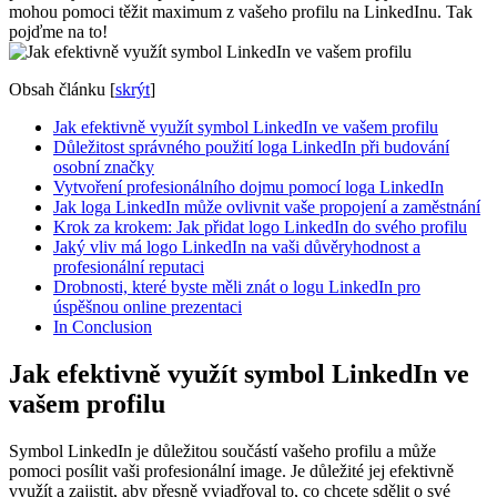
mohou pomoci těžit maximum z vašeho profilu na LinkedInu. Tak
pojďme na to!
Obsah článku
[
skrýt
]
Jak efektivně využít symbol LinkedIn ve vašem profilu
Důležitost správného použití loga LinkedIn při budování
osobní značky
Vytvoření profesionálního dojmu pomocí loga LinkedIn
Jak loga LinkedIn může ovlivnit vaše propojení a zaměstnání
Krok za krokem: Jak přidat logo LinkedIn do svého profilu
Jaký vliv má logo LinkedIn na vaši důvěryhodnost a
profesionální reputaci
Drobnosti, které byste měli znát o logu LinkedIn pro
úspěšnou online prezentaci
In Conclusion
Jak efektivně využít symbol LinkedIn ve
vašem profilu
Symbol LinkedIn je důležitou součástí vašeho profilu a může
pomoci posílit vaši profesionální image. Je důležité jej efektivně
využít a zajistit, aby přesně vyjadřoval to, co chcete sdělit o své