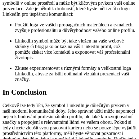
symbolů v online prostředí a může být klíčovým prvkem vaší online
prezentace. Zde je několik drobností, které byste měli znát o logu
LinkedIn pro úspěšnou komunikaci:
Použití loga ve vašich propagačních materiálech a e-mailech
zvyšuje profesionalitu a důvěryhodnost vašeho online profilu.
LinkedIn symbol může být také vložen na vaše webové
stránky či blog jako odkaz na váš LinkedIn profil, což
pomůže získat více kontaktů a exponovat váš profesionální
životopis.
Zkuste experimentovat s různými formáty a velikostmi loga
LinkedIn, abyste zajistili optimální vizuální prezentaci vaší
značky.
In Conclusion
Celkově lze tedy říci, že symbol LinkedIn je důležitým prvkem v
naší moderní komunikační doby. Jeho správné užití může napomoci
nejen k budování profesionálního profilu, ale také k rozvoji osobní
značky a propojení s relevantními lidmi ve vašem oboru. Pokud si
tedy chcete zlepšit svou pracovní kariéru nebo se pouze lépe vyjádřit
prostřednictvím této platformy, měli byste věnovat pozornost i
drobným detailům, jako je používání LinkedIn symbolu. Buďte tedy