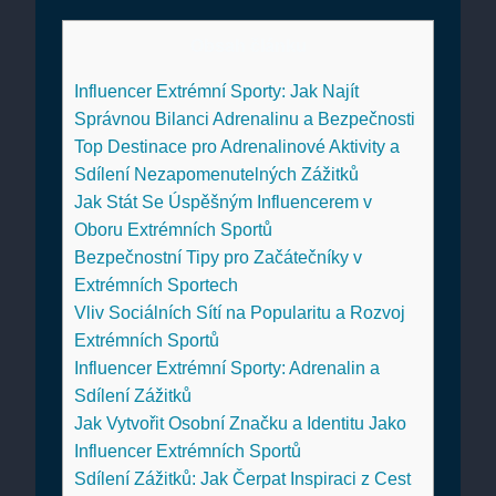
Obsah článku
Influencer Extrémní Sporty: Jak Najít
Správnou Bilanci Adrenalinu a Bezpečnosti
Top Destinace pro Adrenalinové Aktivity a
Sdílení Nezapomenutelných Zážitků
Jak Stát Se Úspěšným Influencerem v
Oboru Extrémních Sportů
Bezpečnostní Tipy pro Začátečníky v
Extrémních Sportech
Vliv Sociálních Sítí na Popularitu a Rozvoj
Extrémních Sportů
Influencer Extrémní Sporty: Adrenalin a
Sdílení Zážitků
Jak Vytvořit Osobní Značku a Identitu Jako
Influencer Extrémních Sportů
Sdílení Zážitků: Jak Čerpat Inspiraci z Cest