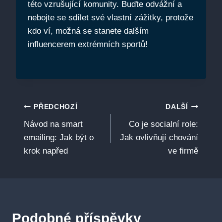
této vzrušující komunity. Buďte odvážní a
nebojte se sdílet své vlastní zážitky, protože
kdo ví, možná se stanete dalším
influencerem extrémních sportů!
Navigace
PŘEDCHOZÍ
DALŠÍ
Návod na smart
Co je socialní role:
pro
emailing: Jak být o
Jak ovlivňují chování
příspěvek
krok napřed
ve firmě
Podobné příspěvky