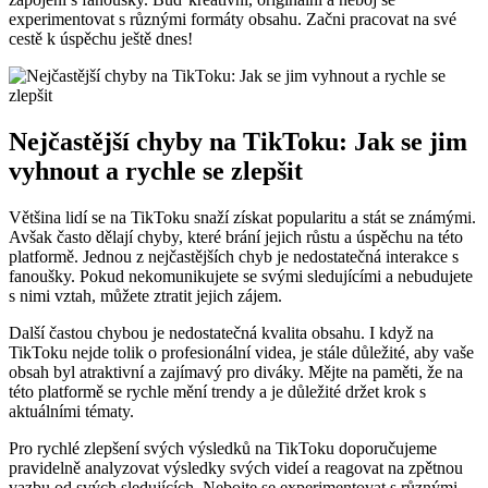
experimentovat s různými formáty obsahu. Začni pracovat na své
cestě k úspěchu ještě dnes!
Nejčastější chyby na TikToku: Jak se jim
vyhnout a rychle se zlepšit
Většina lidí se na TikToku snaží získat popularitu a stát se známými.
Avšak často dělají chyby, které brání jejich růstu a úspěchu na této
platformě. Jednou z nejčastějších chyb je nedostatečná interakce s
fanoušky. Pokud nekomunikujete se svými sledujícími a nebudujete
s nimi vztah, můžete ztratit jejich zájem.
Další častou chybou je nedostatečná kvalita obsahu. I když na
TikToku nejde tolik o profesionální videa, je stále důležité, aby vaše
obsah byl atraktivní a zajímavý pro diváky. Mějte na paměti, že na
této platformě se rychle mění trendy a je důležité držet krok s
aktuálními tématy.
Pro rychlé zlepšení svých výsledků na TikToku doporučujeme
pravidelně analyzovat výsledky svých videí a reagovat na zpětnou
vazbu od svých sledujících. Nebojte se experimentovat s různými