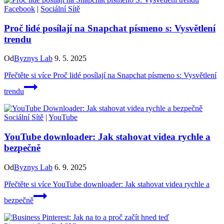
Facebook
|
Sociální Sítě
Proč lidé posílají na Snapchat písmeno s: Vysvětlení
trendu
Od
Byznys Lab
9. 5. 2025
Přečtěte si více
Proč lidé posílají na Snapchat písmeno s: Vysvětlení
trendu
Sociální Sítě
|
YouTube
YouTube downloader: Jak stahovat videa rychle a
bezpečně
Od
Byznys Lab
6. 9. 2025
Přečtěte si více
YouTube downloader: Jak stahovat videa rychle a
bezpečně