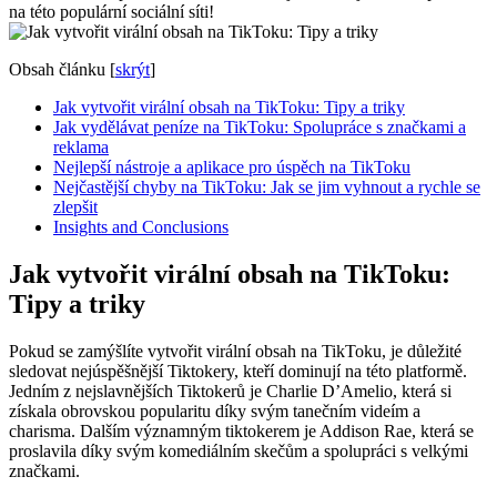
na této populární sociální síti!
Obsah článku
[
skrýt
]
Jak vytvořit virální obsah na TikToku: Tipy a triky
Jak vydělávat peníze na TikToku: Spolupráce s značkami a
reklama
Nejlepší nástroje a aplikace pro úspěch na TikToku
Nejčastější chyby na TikToku: Jak se jim vyhnout a rychle se
zlepšit
Insights and Conclusions
Jak vytvořit virální obsah na TikToku:
Tipy a triky
Pokud se zamýšlíte vytvořit virální obsah na TikToku, je důležité
sledovat nejúspěšnější Tiktokery, kteří dominují na této platformě.
Jedním z nejslavnějších Tiktokerů je Charlie D’Amelio, která si
získala obrovskou popularitu díky svým tanečním videím a
charisma. Dalším významným tiktokerem je Addison Rae, která se
proslavila díky svým komediálním skečům a spolupráci s velkými
značkami.