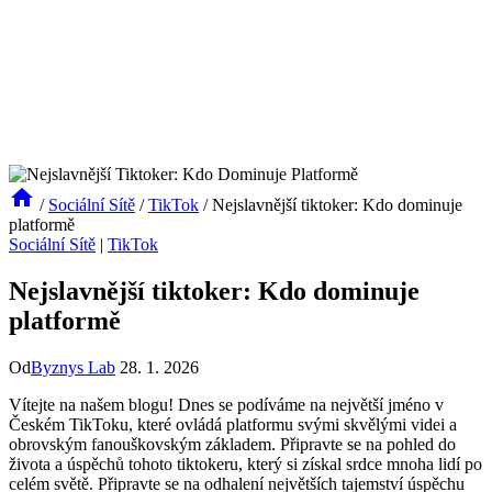
/
Sociální Sítě
/
TikTok
/
Nejslavnější tiktoker: Kdo dominuje
platformě
Sociální Sítě
|
TikTok
Nejslavnější tiktoker: Kdo dominuje
platformě
Od
Byznys Lab
28. 1. 2026
Vítejte na našem blogu! Dnes se podíváme na největší jméno v
Českém TikToku, které ovládá platformu svými skvělými videi a
obrovským fanouškovským základem. Připravte se na pohled do
života a úspěchů tohoto tiktokeru, který si získal srdce mnoha lidí po
celém světě. Připravte se na odhalení největších tajemství úspěchu