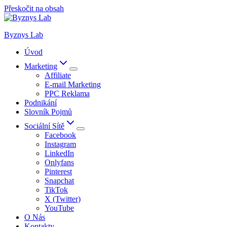
Přeskočit na obsah
Byznys Lab
Úvod
Marketing
Affiliate
E-mail Marketing
PPC Reklama
Podnikání
Slovník Pojmů
Sociální Sítě
Facebook
Instagram
LinkedIn
Onlyfans
Pinterest
Snapchat
TikTok
X (Twitter)
YouTube
O Nás
Kontakty