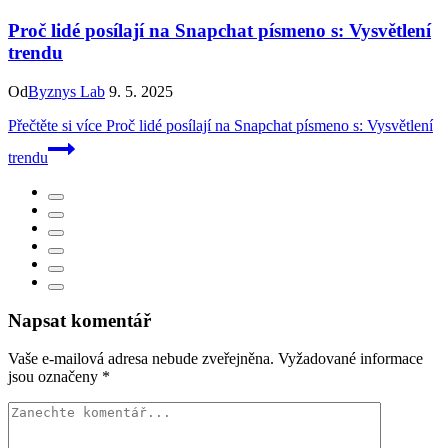
Proč lidé posílají na Snapchat písmeno s: Vysvětlení
trendu
Od
Byznys Lab
9. 5. 2025
Přečtěte si více
Proč lidé posílají na Snapchat písmeno s: Vysvětlení
trendu
Napsat komentář
Vaše e-mailová adresa nebude zveřejněna.
Vyžadované informace
jsou označeny
*