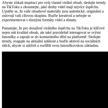
Abyste získali inspiraci pro svůj vlastní virální obsah, sledujte trendy
na TikToku a zkoumejte, jaké druhy videí mají nejvíce úspěchu.
Ujistěte se, že vaše obsahové materiály jsou autentické, originální a
oslovují vaši cílovou skupinu. Buďte kreativní a nebojte se
experimentovat s různými formáty videí a tématy.
Pamatujte, že pro dosažení virálního úspěchu na TikToku je klíčové
nejen mít kvalitní obsah, ale také pravidelně interagovat se svými
fanoušky a zapojit se do komunitního dění na platformě. Sledujte
trendy, reagujte na aktuální události a buďte aktivní na sociálních
sítích, abyste si udrželi a rozšířili svou fanouškovskou základnu.