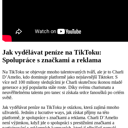
Jak vydělávat peníze na TikToku:
Spolupráce s značkami a reklama
Na TikToku se objevuje mnoho talentovaných tváří, ale je to Charli
D’Amelio, kdo dominuje platformě jako nejslavnější Tiktoker. S
více než 100 miliony sledujícími je Charli skutečnou ikonou mladé
generace a její popularita stále roste. Díky svému charismatu a
neuvěřitelnému talentu pro tanec si získala srdce fanoušků po celém
světě.
Jak vydělávat peníze na TikToku je otázkou, která zajímá mnoho
uživatelů. Jedním z lucrative ways, jak získat příjmy na této
platformě, je spolupráce s značkami a reklama. Charli D’Amelio
není výjimkou, když jde o spolupráci s prestižními značkami a
participování v reklamních kampaních, které jí přinášejí nemalé