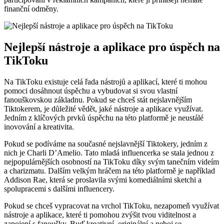
finanční odměny.
Nejlepší nástroje a aplikace pro úspěch na
TikToku
Na TikToku existuje celá řada nástrojů a aplikací, které ti mohou
pomoci dosáhnout úspěchu a vybudovat si svou vlastní
fanouškovskou základnu. Pokud se chceš stát nejslavnějším
Tiktokerem, je důležité vědět, jaké nástroje a aplikace využívat.
Jedním z klíčových prvků úspěchu na této platformě je neustálé
inovování a kreativita.
Pokud se podíváme na současné nejslavnější Tiktokery, jedním z
nich je Charli D’Amelio. Tato mladá influencerka se stala jednou z
nejpopulárnějších osobností na TikToku díky svým tanečním videím
a charizmatu. Dalším velkým hráčem na této platformě je například
Addison Rae, která se proslavila svými komediálními sketchi a
spolupracemi s dalšími influencery.
Pokud se chceš vypracovat na vrchol TikToku, nezapomeň využívat
nástroje a aplikace, které ti pomohou zvýšit tvou viditelnost a
zapojení s fanoušky. Buď kreativní, originální a neboj se