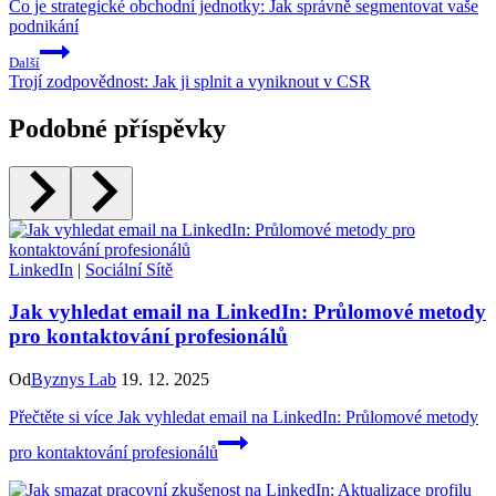
Co je strategické obchodní jednotky: Jak správně segmentovat vaše
podnikání
Další
Trojí zodpovědnost: Jak ji splnit a vyniknout v CSR
Podobné příspěvky
LinkedIn
|
Sociální Sítě
Jak vyhledat email na LinkedIn: Průlomové metody
pro kontaktování profesionálů
Od
Byznys Lab
19. 12. 2025
Přečtěte si více
Jak vyhledat email na LinkedIn: Průlomové metody
pro kontaktování profesionálů