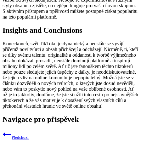
styly obsahu a zjistěte, co nejlépe funguje pro vaši cílovou skupinu.
S aktivním přístupem a trpělivostí můžete postupně získat popularitu
na této populární platformě.
Insights and Conclusions
Koneckonců, svět TikToku je dynamický a neustále se vyvíjí,
přičemž noví tvůrci a obsah přicházejí a odcházejí. Nicméně, ti, kteří
se díky svému talentu, originalitě a oddanosti k tvorbě výjimečného
obsahu dokázali prosadit, neustále dominují platformě a inspirují
miliony lidí po celém světě. Ať už jste fanouškem těchto tiktokerů
nebo pouze sledujete jejich úspěchy z dálky, je neoddiskutovatelné,
že jejich vliv na online komunitu je nepopiratelný. Možná jste se v
článku dozvěděli o nových tvůrcích, o kterých jste dosud nevěděli,
nebo vám to poskytlo nový pohled na vaše oblíbené osobnosti. Ať
už je to jakkoliv, doufáme, že jste si užili tuto cestu po nejslavnějších
tiktokerech a že vás motivuje k dosažení svých vlastních cílů a
překonání vlastních hranic ve světě online obsahu!
Navigace pro příspěvek
Předchozí