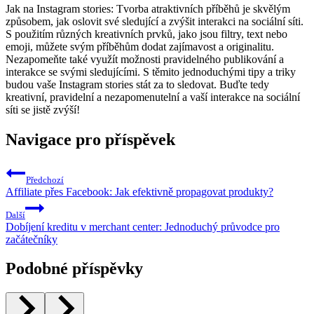
Jak na Instagram stories: Tvorba atraktivních příběhů je skvělým
způsobem, jak oslovit své sledující a zvýšit interakci na sociální síti.
S použitím různých kreativních prvků, jako jsou filtry, text nebo
emoji, můžete svým příběhům dodat zajímavost a originalitu.
Nezapomeňte také využít možnosti pravidelného publikování a
interakce se svými sledujícími. S těmito jednoduchými tipy a triky
budou vaše Instagram stories stát za to sledovat. Buďte tedy
kreativní, pravidelní a nezapomenutelní a vaší interakce na sociální
síti se jistě zvýší!
Navigace pro příspěvek
Předchozí
Affiliate přes Facebook: Jak efektivně propagovat produkty?
Další
Dobíjení kreditu v merchant center: Jednoduchý průvodce pro
začátečníky
Podobné příspěvky