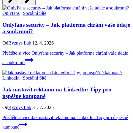
Onlyfans
|
Sociální Sítě
Onlyfans security – Jak platforma chrání vaše údaje
a soukromí?
Od
Byznys Lab
12. 4. 2026
Přečtěte si více
Onlyfans security – Jak platforma chrání vaše údaje
a soukromí?
LinkedIn
|
Sociální Sítě
Jak nastavit reklamu na LinkedIn: Tipy pro
úspěšné kampaně
Od
Byznys Lab
31. 7. 2025
Přečtěte si více
Jak nastavit reklamu na LinkedIn: Tipy pro úspěšné
kampaně