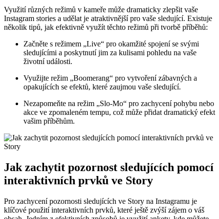
Využití různých režimů v kameře může dramaticky zlepšit vaše
Instagram stories a udělat je atraktivnější pro vaše sledující. Existuje
několik tipů, jak efektivně využít těchto režimů při tvorbě příběhů:
Začněte s režimem „Live“ pro okamžité spojení se svými
sledujícími a poskytnutí jim za kulisami pohledu na vaše
životní události.
Využijte režim „Boomerang“ pro vytvoření zábavných a
opakujících se efektů, které zaujmou vaše sledující.
Nezapomeňte na režim „Slo-Mo“ pro zachycení pohybu nebo
akce ve zpomaleném tempu, což může přidat dramatický efekt
vašim příběhům.
Jak zachytit pozornost sledujících pomocí
interaktivních prvků ve Story
Pro zachycení pozornosti sledujících ve Story na Instagramu je
klíčové použití interaktivních prvků, které ještě zvýší zájem o váš
obsah. Jedním z efektivních způsobů je využití ankety, kde můžete