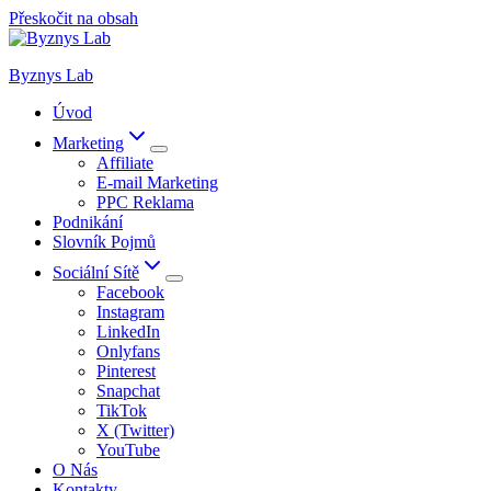
Přeskočit na obsah
Byznys Lab
Úvod
Marketing
Affiliate
E-mail Marketing
PPC Reklama
Podnikání
Slovník Pojmů
Sociální Sítě
Facebook
Instagram
LinkedIn
Onlyfans
Pinterest
Snapchat
TikTok
X (Twitter)
YouTube
O Nás
Kontakty