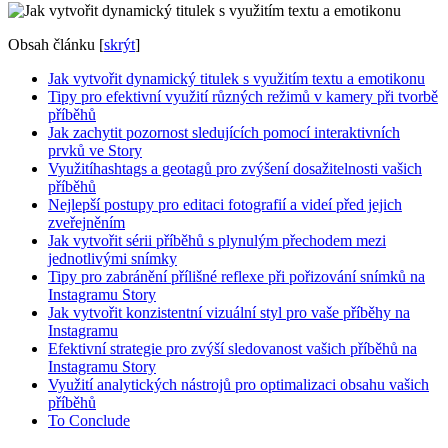
Obsah článku
[
skrýt
]
Jak vytvořit dynamický titulek s využitím textu a emotikonu
Tipy pro efektivní využití různých režimů v kamery při tvorbě
příběhů
Jak zachytit pozornost sledujících pomocí interaktivních
prvků ve Story
Využitíhashtags a geotagů pro zvýšení dosažitelnosti vašich
příběhů
Nejlepší postupy pro editaci fotografií a videí před jejich
zveřejněním
Jak vytvořit sérii příběhů s plynulým přechodem mezi
jednotlivými snímky
Tipy pro zabránění přílišné reflexe při pořizování snímků na
Instagramu Story
Jak vytvořit konzistentní vizuální styl pro vaše příběhy na
Instagramu
Efektivní strategie pro zvýší sledovanost vašich příběhů na
Instagramu Story
Využití analytických nástrojů pro optimalizaci obsahu vašich
příběhů
To Conclude