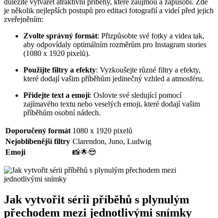
důležité vytvářet atraktivní příběhy, které zaujmou a zapůsobí. Zde
je několik nejlepších postupů pro editaci fotografií a videí před jejich
zveřejněním:
Zvolte správný formát
: Přizpůsobte své fotky a videa tak,
aby odpovídaly optimálním rozměrům pro Instagram stories
(1080 x 1920 pixelů).
Použijte filtry a efekty
: Vyzkoušejte různé filtry a efekty,
které dodají vašim příběhům jedinečný vzhled a atmosféru.
Přidejte text a emoji
: Oslovte své sledující pomocí
zajímavého textu nebo veselých emoji, které dodají vašim
příběhům osobní nádech.
Doporučený formát
1080 x 1920 pixelů
Nejoblíbenější filtry
Clarendon, Juno, Ludwig
Emoji
📸🌟😍
Jak vytvořit sérii příběhů s plynulým
přechodem mezi jednotlivými snímky