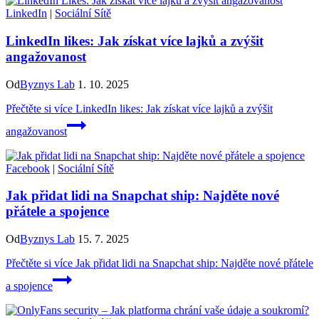
LinkedIn
|
Sociální Sítě
LinkedIn likes: Jak získat více lajků a zvýšit
angažovanost
Od
Byznys Lab
1. 10. 2025
Přečtěte si více
LinkedIn likes: Jak získat více lajků a zvýšit
angažovanost
Facebook
|
Sociální Sítě
Jak přidat lidi na Snapchat ship: Najděte nové
přátele a spojence
Od
Byznys Lab
15. 7. 2025
Přečtěte si více
Jak přidat lidi na Snapchat ship: Najděte nové přátele
a spojence