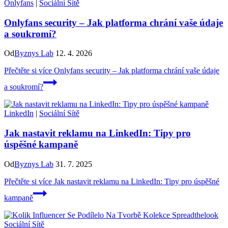
Onlyfans
|
Sociální Sítě
Onlyfans security – Jak platforma chrání vaše údaje
a soukromí?
Od
Byznys Lab
12. 4. 2026
Přečtěte si více
Onlyfans security – Jak platforma chrání vaše údaje
a soukromí?
LinkedIn
|
Sociální Sítě
Jak nastavit reklamu na LinkedIn: Tipy pro
úspěšné kampaně
Od
Byznys Lab
31. 7. 2025
Přečtěte si více
Jak nastavit reklamu na LinkedIn: Tipy pro úspěšné
kampaně
Sociální Sítě