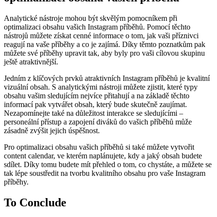
Analytické nástroje mohou být skvělým pomocníkem při
optimalizaci obsahu vašich Instagram příběhů. Pomocí těchto
nástrojů můžete získat cenné informace o tom, jak vaši příznivci
reagují na vaše příběhy a co je zajímá. Díky těmto poznatkům pak
můžete své příběhy upravit tak, aby byly pro vaši cílovou skupinu
ještě atraktivnější.
Jedním z klíčových prvků atraktivních Instagram příběhů je kvalitní
vizuální obsah. S analytickými nástroji můžete zjistit, které typy
obsahu vašim sledujícím nejvíce přitahují a na základě těchto
informací pak vytvářet obsah, který bude skutečně zaujímat.
Nezapomínejte také na důležitost interakce se sledujícími –
personeální přístup a zapojení diváků do vašich příběhů může
zásadně zvýšit jejich úspěšnost.
Pro optimalizaci obsahu vašich příběhů si také můžete vytvořit
content calendar, ve kterém naplánujete, kdy a jaký obsah budete
sdílet. Díky tomu budete mít přehled o tom, co chystáte, a můžete se
tak lépe soustředit na tvorbu kvalitního obsahu pro vaše Instagram
příběhy.
To Conclude