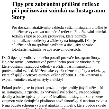
Tipy pro zabránění přílišné reflexe
při pořizování snímků na Instagramu
Story
Pro dosažení atraktivního vzhledu vašich Instagram příběhů je
důležité se vyvarovat nadměrné reflexe při pořizování snímků.
Jedním z tipů je použití protisvětla, které pomůže
minimalizovat odlesky a záblesky na fotografii. Dále je
důležité dbát na správné osvětlení a úhel, aby se vaše
fotografie neztratila ve zbytečných odlescích.
Další tipem je volba vhodného pozadí pro vaše Instagram Story.
Najděte rovné, jednobarevné pozadí nebo použijte vhodné filtry,
které odstraní nežádoucí odlesky a přidají vašim snímkům
profesionální vzhled. Můžete také využít různé doplňky a rekvizity,
které přispějí k celkové estetice vašich příběhů. Buďte kreativní a
experimentujte s různými styly a efekty!
Pokud potřebujete inspiraci, prozkoumejte profily jiných uživatelů
na Instagramu a zjistěte, jak vytvářejí své příběhy. Nepodceňujte
detaily a buďte trpěliví při tvorbě kvalitních Instagram Story, které
zaujmou vaše sledující a přitáhnou nové fanoušky. S trochou cviku a
týmu budete schopni vytvářet atraktivní příběhy, které budou skvěle