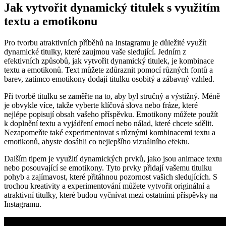
Jak vytvořit dynamický titulek s využitím
textu a emotikonu
Pro tvorbu atraktivních příběhů na Instagramu je důležité využít
dynamické titulky, které zaujmou vaše sledující. Jedním z
efektivních způsobů, jak vytvořit dynamický titulek, je kombinace
textu a emotikonů. Text můžete zdůraznit pomocí různých fontů a
barev, zatímco emotikony dodají titulku osobitý a zábavný vzhled.
Při tvorbě titulku se zaměřte na to, aby byl stručný a výstižný. Méně
je obvykle více, takže vyberte klíčová slova nebo fráze, které
nejlépe popisují obsah vašeho příspěvku. Emotikony můžete použít
k doplnění textu a vyjádření emocí nebo nálad, které chcete sdělit.
Nezapomeňte také experimentovat s různými kombinacemi textu a
emotikonů, abyste dosáhli co nejlepšího vizuálního efektu.
Dalším tipem je využití dynamických prvků, jako jsou animace textu
nebo posouvající se emotikony. Tyto prvky přidají vašemu titulku
pohyb a zajímavost, které přitáhnou pozornost vašich sledujících. S
trochou kreativity a experimentování můžete vytvořit originální a
atraktivní titulky, které budou vyčnívat mezi ostatními příspěvky na
Instagramu.