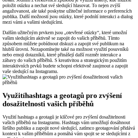
položit otázku a nechat své sledující hlasovat. To nejen zvýší
angažovanost, ale také poskytne užitečné informace o preferencích
publika. Další možností jsou otázky, které podnítí interakci a dialog
mezi vámi a vašimi sledujícími.
Dalším užitečným prvkem jsou „otevřené otázky“, které umožní
vašim sledujícím aktivně se zapojit do vašich příběhů. Tímto
způsobem můžete pobídnout diskuzi a zapojit své publikum na
hlubší úrovni. Nezapomínejte také na možnost využití posuvníků
nebo emoji dotazníků, které přinášejí další rozměr interakce a
zábavy do vašich příběhů. S kreativitou a strategickým použitím
interaktivních prvků budete schopni efektivně zaujmout a zapojit
vaše sledující na Instagramu.
Využitíhashtags a geotagů pro zvýšení
dosažitelnosti vašich příběhů
Využití hashtags a geotagů je klíčové pro zvýšení dosažitelnosti
vašich příběhů na Instagramu. Hashtags vám umožňují dosáhnout
širšího publiku a zapojit nové sledující, zatímco geotagování přidává
kontext k vašim příběhům a pomáhá vám spojit se se sledujícími z