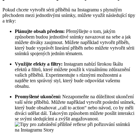
Pokud chcete vytvořit sérii příběhů na Instagramu s plynulým
přechodem mezi jednotlivými snímky, můžete využít následující tipy
a triky:
Plánujte obsah předem:
Přemýšlejte o tom, jakým
způsobem budou jednotlivé snímky navazovat na sebe a jak
můžete diváky zaujmout. Můžete například vytvořit příběh,
který bude vyprávět lineární příběh nebo můžete vytvořit sérii
snímků spojených jedním tématem.
Využijte efekty a filtry:
Instagram nabízí širokou škálu
efektů a filtrů, které můžete použít k vizuálnímu zdůraznění
vašich příběhů. Experimentujte s různými možnostmi a
najděte ten správný styl, který bude odpovídat vašemu
obsahu.
Promyšlené ukončení:
Nezapomeňte na důležitost ukončení
vaší série příběhů. Můžete například vytvořit poslední snímek,
který bude obsahovat „call to action“ nebo návod, co by měli
diváci udělat dál. Takovým způsobem můžete posílit interakci
se svými sledujícími a zvýšit angažovanost.