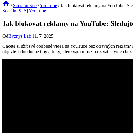
/
Sociální Sítě
/
YouTube
/
Jak blokovat reklamy na YouTube: Sled
Sociální Sítě
|
YouTube
Jak blokovat reklamy na YouTube: Sledujt
Od
Byznys Lab
11. 7. 2025
Chcete si užít své oblíbené videa na YouTube bez otravných reklam? 
objevte jednoduché tipy a triky, které vám umožní užívat si videa be