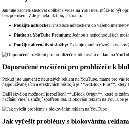
Jakmile začnete sledovat oblíbená videa na YouTube, může to být oprav
bez přerušení. Zde je několik tipů, jak na to:
Použijte adblocker:
Instalace adblockeru do vašeho interneto
Platíte za YouTube Premium:
Jednou z nejjednodušších možno
Použijte alternativní služby:
Existuje mnoho různých webových 
Doporučené rozšíření pro prohlížeče k bl
Pokud jste unaveni z neustálých reklam na YouTube, máme pro vás řeš
nejpoužívanějších a efektivních nástrojů je **AdBlock Plus**, který
Další skvělou možností je rozšíření **uBlock Origin**, které je známé
načítání videí a snižují spotřebu dat. Blokování reklam na YouTube je
Jak vyřešit problémy s blokováním rekla