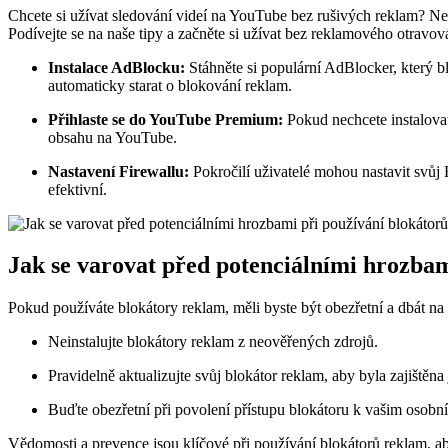
Chcete si užívat sledování videí na YouTube bez rušivých reklam? Ne
Podívejte se na naše tipy a začněte si užívat bez reklamového otravov
Instalace AdBlocku:
Stáhněte si populární AdBlocker, který b
automaticky starat o blokování reklam.
Přihlaste se do YouTube Premium:
Pokud nechcete instalovat
obsahu na YouTube.
Nastavení Firewallu:
Pokročilí uživatelé mohou nastavit svůj 
efektivní.
Jak se varovat před potenciálními hrozba
Pokud používáte blokátory reklam, měli byste být obezřetní a dbát na 
Neinstalujte blokátory reklam z neověřených zdrojů.
Pravidelně aktualizujte svůj blokátor reklam, aby byla zajištěna 
Buďte obezřetní při povolení přístupu blokátoru k vašim osob
Vědomosti a prevence jsou klíčové při používání blokátorů reklam, ab