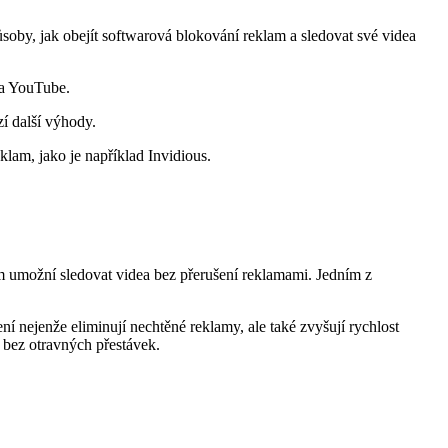
ůsoby, jak obejít softwarová blokování reklam a sledovat své videa
na YouTube.
í další výhody.
lam, jako je například Invidious.
m umožní sledovat videa bez přerušení reklamami. Jedním z
í nejenže eliminují nechtěné reklamy, ale také zvyšují rychlost
a bez otravných přestávek.