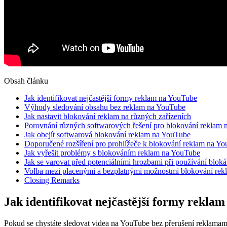
Obsah článku
Jak identifikovat nejčastější formy reklam na YouTube
Výhody sledování obsahu bez reklam na YouTube
Jak nastavit blokování reklam na různých zařízeních
Porovnání různých softwarových řešení pro blokování reklam
Jak obejít softwarová blokování reklam na YouTube
Doporučené rozšíření pro prohlížeče k blokování reklam na Y
Jak vyřešit problémy s blokováním reklam na YouTube
Jak se varovat před potenciálními hrozbami při používání blok
Volba mezi placenými a bezplatnými možnostmi blokování re
Closing Remarks
Jak identifikovat nejčastější formy rekla
Pokud se chystáte sledovat videa na YouTube bez přerušení reklamami