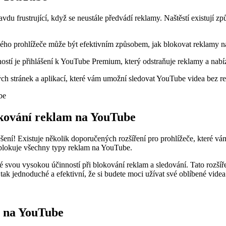
du frustrující, když se neustále předvádí reklamy. Naštěstí existují zp
vého prohlížeče může být efektivním způsobem, jak blokovat reklamy 
stí je přihlášení k YouTube Premium, který odstraňuje reklamy a nabíz
stránek a aplikací, které vám umožní sledovat YouTube videa bez rek
okování reklam na YouTube
ení! Existuje několik doporučených rozšíření pro prohlížeče, které vá
 blokuje všechny typy reklam na YouTube.
 svou vysokou účinností při blokování reklam a sledování. Tato rozšířen
 tak jednoduché a efektivní, že si budete moci užívat své oblíbené vide
m na YouTube