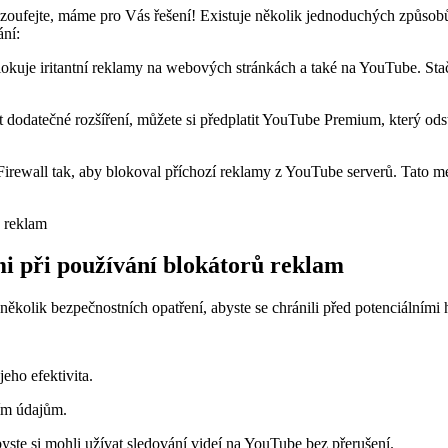
zoufejte, máme pro Vás řešení! Existuje několik jednoduchých způsobů
ání:
lokuje iritantní reklamy na webových stránkách a také na YouTube. Stač
 dodatečné rozšíření, můžete si předplatit YouTube Premium, který ods
Firewall tak, aby blokoval příchozí reklamy z YouTube serverů. Tato me
mi při používání blokátorů reklam
několik bezpečnostních opatření, abyste se chránili před potenciálními
jeho efektivita.
ním údajům.
yste si mohli užívat sledování videí na YouTube bez přerušení.