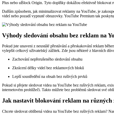
Plus nebo uBlock Origin. Tyto doplňky dokážou efektivně blokovat r
Dalším způsobem, jak minimalizovat reklamy na YouTube, je zakoupení
videí nebo pozadí vypnuté obrazovky. YouTube Premium tak poskytuje
Výhody sledování obsahu bez reklam na Y
Pokud jste unaveni z neustálé přestávání a přeskakování reklam běh
vylepšit celkový uživatelský zážitek. Zde jsou některé z hlavních dů
Zachování nepřerušeného sledování obsahu
Zkrácení délky videí bez reklamových bloků
Lepší soustředění na obsah bez rušivých prvků
Pokud si přejete sledovat videa na YouTube bez rušivých reklam, exi
internetovém prohlížeči. Takto můžete bez problémů sledovat své obl
Jak nastavit blokování reklam na různých 
Chcete sledovat oblíbená videa na YouTube bez rušivých reklam? Naučte