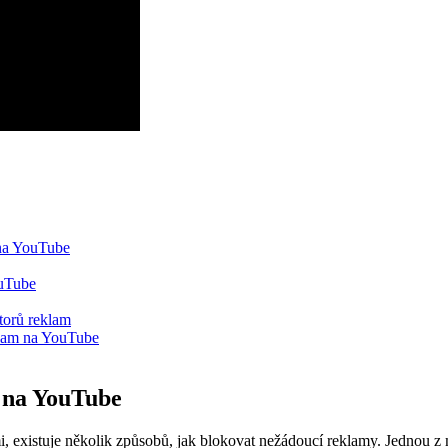
 na YouTube
ouTube
átorů reklam
klam na YouTube
m na YouTube
, existuje několik způsobů, jak blokovat nežádoucí reklamy. Jednou z m