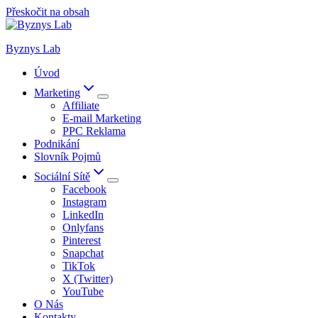
Přeskočit na obsah
Byznys Lab
Úvod
Marketing
Affiliate
E-mail Marketing
PPC Reklama
Podnikání
Slovník Pojmů
Sociální Sítě
Facebook
Instagram
LinkedIn
Onlyfans
Pinterest
Snapchat
TikTok
X (Twitter)
YouTube
O Nás
Kontakty