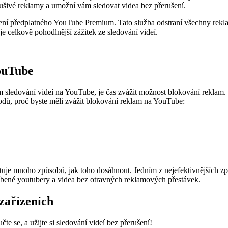
ušivé reklamy a umožní vám sledovat videa bez přerušení.
 předplatného YouTube Premium. Tato služba odstraní všechny reklamy 
 celkově pohodlnější zážitek ze sledování videí.
ouTube
em sledování videí na YouTube, je čas zvážit možnost blokování rekl
vodů, proč byste měli zvážit blokování reklam na YouTube:
stuje mnoho způsobů, jak toho dosáhnout. Jedním z nejefektivnějších z
íbené youtubery a videa bez otravných reklamových přestávek.
zařízeních
 se, a užijte si sledování videí bez přerušení!