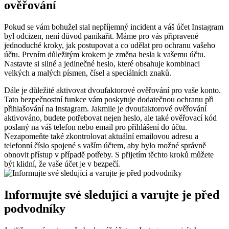
ověřování
Pokud se vám bohužel stal nepříjemný incident a váš účet Instagram
byl odcizen, není důvod panikařit. Máme pro vás připravené
jednoduché kroky, jak postupovat a co udělat pro ochranu vašeho
účtu. Prvním důležitým krokem je změna hesla k vašemu účtu.
Nastavte si silné a jedinečné heslo, které obsahuje kombinaci
velkých a malých písmen, čísel a speciálních znaků.
Dále je důležité aktivovat dvoufaktorové ověřování pro vaše konto.
Tato bezpečnostní funkce vám poskytuje dodatečnou ochranu při
přihlašování na Instagram. Jakmile je dvoufaktorové ověřování
aktivováno, budete potřebovat nejen heslo, ale také ověřovací kód
poslaný na váš telefon nebo email pro přihlášení do účtu.
Nezapomeňte také zkontrolovat aktuální emailovou adresu a
telefonní číslo spojené s vaším účtem, aby bylo možné správně
obnovit přístup v případě potřeby. S přijetím těchto kroků můžete
být klidní, že vaše účet je v bezpečí.
Informujte své sledující a varujte je před
podvodníky