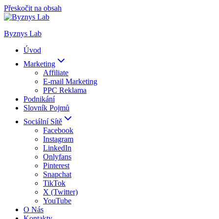
Přeskočit na obsah
Byznys Lab
Úvod
Marketing
Affiliate
E-mail Marketing
PPC Reklama
Podnikání
Slovník Pojmů
Sociální Sítě
Facebook
Instagram
LinkedIn
Onlyfans
Pinterest
Snapchat
TikTok
X (Twitter)
YouTube
O Nás
Kontakty