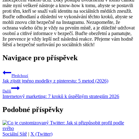
máte nyní veškeré nástroje a know-how k tomu, abyste se postavili
proti těm, kteří se snaží vaši identitu na sociálních médiích zneužít.
Buďte odhodlaní a důslední ve vykonávání těchto kroků, abyste se
mohli znovu cítit bezpečně na Instagramu. Nezapomeňte, že
ochrana vašeho účtu je vždy na prvním místě, a je důležité udržovat
osobní a citlivé informace v bezpečí. Buďte obezřetní a pamatujte,
že prevence je vždy lepší než následná reakce. Přejeme vám hodně
štěstí a bezpečné surfování po sociálních sítích!
Navigace pro příspěvek
Předchozí
Jak zjistit jméno modelky z pinterestu: 5 metod (2026)
Další
Internetový marketing: 7 kroků k úspěšným strategiím 2026
Podobné příspěvky
Sociální Sítě
|
X (Twitter)