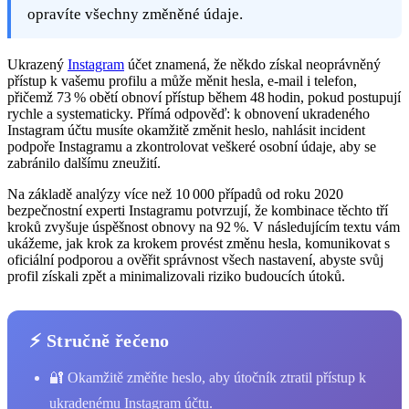
opravíte všechny změněné údaje.
Ukrazený
Instagram
účet znamená, že někdo získal neoprávněný
přístup k vašemu profilu a může měnit hesla, e‑mail i telefon,
přičemž 73 % obětí obnoví přístup během 48 hodin, pokud postupují
rychle a systematicky. Přímá odpověď: k obnovení ukradeného
Instagram účtu musíte okamžitě změnit heslo, nahlásit incident
podpoře Instagramu a zkontrolovat veškeré osobní údaje, aby se
zabránilo dalšímu zneužití.
Na základě analýzy více než 10 000 případů od roku 2020
bezpečnostní experti Instagramu potvrzují, že kombinace těchto tří
kroků zvyšuje úspěšnost obnovy na 92 %. V následujícím textu vám
ukážeme, jak krok za krokem provést změnu hesla, komunikovat s
oficiální podporou a ověřit správnost všech nastavení, abyste svůj
profil získali zpět a minimalizovali riziko budoucích útoků.
⚡ Stručně řečeno
🔐 Okamžitě změňte heslo, aby útočník ztratil přístup k
ukradenému Instagram účtu.