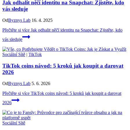
Jak odhalit něčí identitu na Snapchat: Zjistěte, kdo
vás sleduje
Od
Byznys Lab
16. 4. 2025
Přečtěte si více
Jak odhalit něčí identitu na Snapchat: Zjistěte, kdo
vás sleduje
Sociální Sítě
|
TikTok
TikTok coins návod: 5 kroků jak koupit a darovat
2026
Od
Byznys Lab
5. 6. 2026
Přečtěte si více
TikTok coins návod: 5 kroků jak koupit a darovat
2026
Sociální Sítě