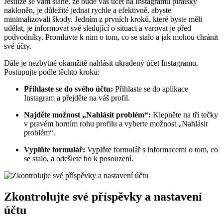
Jestliže se vám stane, že bude váš účet na Instagramu pirátsky
nakloněn, je důležité jednat rychle a efektivně, abyste
minimalizovali škody. Jedním z prvních kroků, které byste měli
udělat, je informovat své sledující o situaci a varovat je před
podvodníky. Promluvte k nim o tom, co se stalo a jak mohou chránit
své účty.
Dále je nezbytné okamžitě nahlásit ukradený účet Instagramu.
Postupujte podle těchto kroků:
Přihlaste se do svého účtu:
Přihlaste se do aplikace
Instagram a přejděte na váš profil.
Najděte možnost „Nahlásit problém“:
Klepněte na tři tečky
v pravém horním rohu profilu a vyberte možnost „Nahlásit
problém“.
Vyplňte formulář:
Vyplňte formulář s informacemi o tom, co
se stalo, a odešlete ho k posouzení.
Zkontrolujte své příspěvky a nastavení
účtu