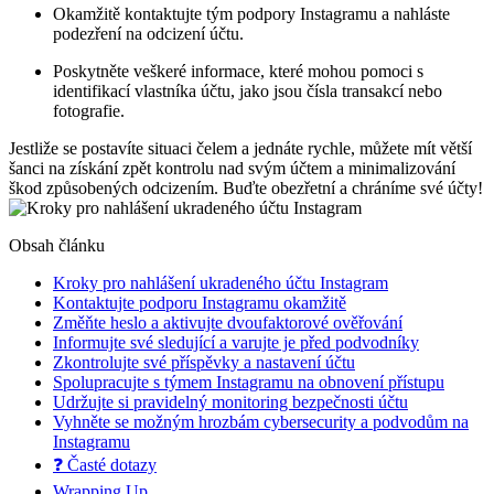
Okamžitě kontaktujte tým podpory Instagramu a nahláste
podezření na odcizení účtu.
Poskytněte veškeré informace, které mohou pomoci s
identifikací vlastníka účtu, jako jsou čísla transakcí nebo
fotografie.
Jestliže se postavíte situaci čelem a jednáte rychle, můžete mít větší
šanci na získání zpět kontrolu nad svým účtem a minimalizování
škod způsobených odcizením. Buďte obezřetní a chráníme své účty!
Obsah článku
Kroky pro nahlášení ukradeného účtu Instagram
Kontaktujte podporu Instagramu okamžitě
Změňte heslo a aktivujte dvoufaktorové ověřování
Informujte své sledující a varujte je před podvodníky
Zkontrolujte své příspěvky a nastavení účtu
Spolupracujte s týmem Instagramu na obnovení přístupu
Udržujte si pravidelný monitoring bezpečnosti účtu
Vyhněte se možným hrozbám cybersecurity a podvodům na
Instagramu
❓ Časté dotazy
Wrapping Up