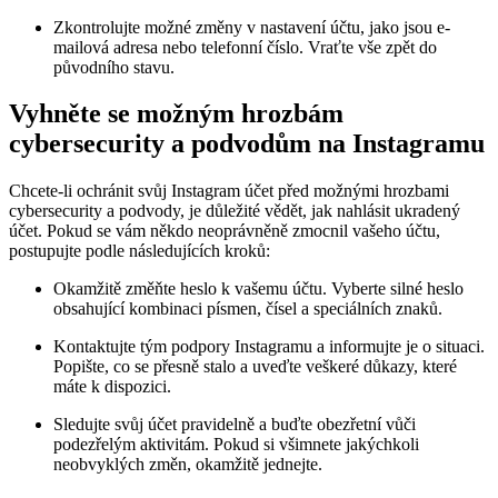
Zkontrolujte možné změny v nastavení účtu, jako jsou e-
mailová adresa nebo telefonní číslo. Vraťte vše zpět do
původního stavu.
Vyhněte se možným hrozbám
cybersecurity a podvodům na Instagramu
Chcete-li ochránit svůj Instagram účet před možnými hrozbami
cybersecurity a podvody, je důležité vědět, jak nahlásit ukradený
účet. Pokud se vám někdo neoprávněně zmocnil vašeho účtu,
postupujte podle následujících kroků:
Okamžitě změňte heslo k vašemu účtu. Vyberte silné heslo
obsahující kombinaci písmen, čísel a speciálních znaků.
Kontaktujte tým podpory Instagramu a informujte je o situaci.
Popište, co se přesně stalo a uveďte veškeré důkazy, které
máte k dispozici.
Sledujte svůj účet pravidelně a buďte obezřetní vůči
podezřelým aktivitám. Pokud si všimnete jakýchkoli
neobvyklých změn, okamžitě jednejte.