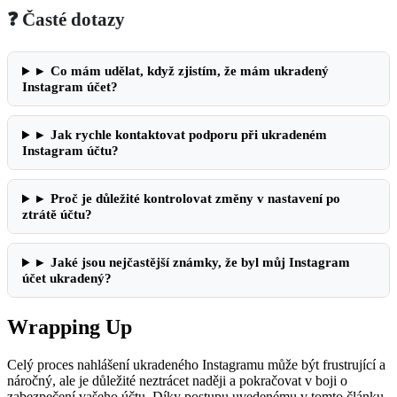
❓ Časté dotazy
▸
Co mám udělat, když zjistím, že mám ukradený
Instagram účet?
▸
Jak rychle kontaktovat podporu při ukradeném
Instagram účtu?
▸
Proč je důležité kontrolovat změny v nastavení po
ztrátě účtu?
▸
Jaké jsou nejčastější známky, že byl můj Instagram
účet ukradený?
Wrapping Up
Celý proces nahlášení ukradeného Instagramu může být frustrující a
náročný, ale je důležité neztrácet naději a pokračovat v boji o
zabezpečení vašeho účtu. Díky postupu uvedenému v tomto článku