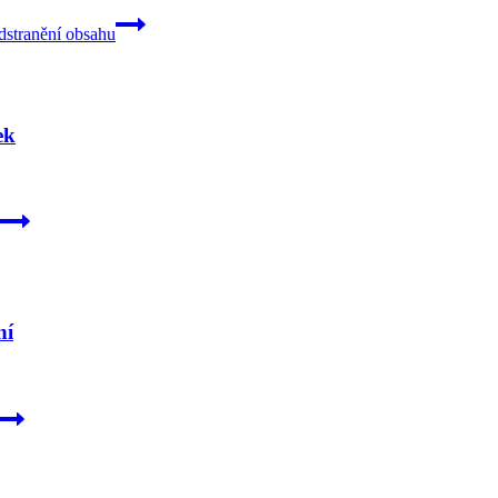
dstranění obsahu
ek
ní