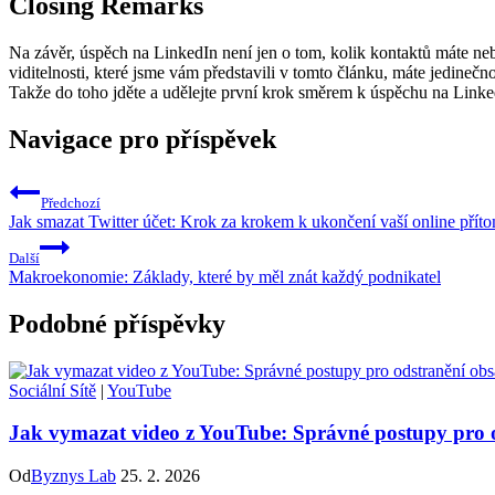
Closing Remarks
Na závěr, úspěch na LinkedIn není jen o tom, kolik kontaktů máte nebo
viditelnosti, které jsme vám představili v tomto článku, máte jedinečnou
Takže do toho jděte a udělejte první krok směrem k úspěchu na Linke
Navigace pro příspěvek
Předchozí
Jak smazat Twitter účet: Krok za krokem k ukončení vaší online přít
Další
Makroekonomie: Základy, které by měl znát každý podnikatel
Podobné příspěvky
Sociální Sítě
|
YouTube
Jak vymazat video z YouTube: Správné postupy pro 
Od
Byznys Lab
25. 2. 2026