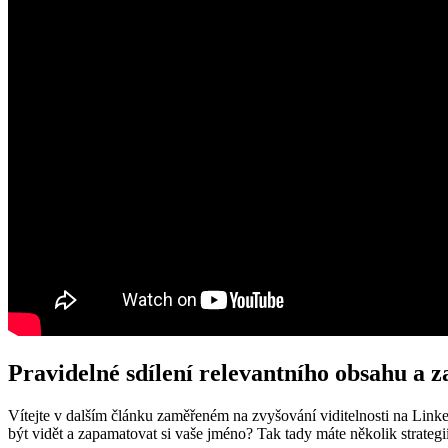
Pravidelné sdílení relevantního obsahu a z
Vítejte v dalším článku zaměřeném na zvyšování viditelnosti na Linke
být vidět a zapamatovat si vaše jméno? Tak tady máte několik strategií,