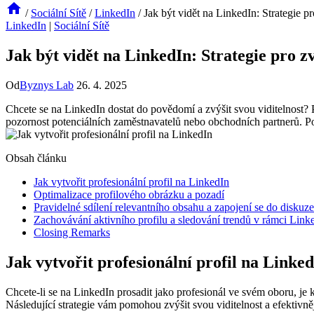
/
Sociální Sítě
/
LinkedIn
/
Jak být vidět na LinkedIn: Strategie pr
LinkedIn
|
Sociální Sítě
Jak být vidět na LinkedIn: Strategie pro zv
Od
Byznys Lab
26. 4. 2025
Chcete se na LinkedIn dostat do povědomí a zvýšit svou viditelnost?
pozornost potenciálních zaměstnavatelů nebo obchodních partnerů. Pojďm
Obsah článku
Jak vytvořit profesionální profil na LinkedIn
Optimalizace profilového obrázku a pozadí
Pravidelné sdílení relevantního obsahu a zapojení se do diskuze
Zachovávání aktivního profilu a sledování trendů v rámci Link
Closing Remarks
Jak vytvořit profesionální profil na Linke
Chcete-li se na LinkedIn prosadit jako profesionál ve svém oboru, je 
Následující strategie vám pomohou zvýšit svou viditelnost a efektivn