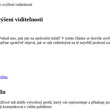
o zvýšení viditelnosti
ýšení viditelnosti
 Pokud ano, pak jste na správném místě! V tomto článku se dozvíte osv
e společně objevit, jak se stát viditelnými na té největší profesní soc
edInu
dIn
klíčové mít dobře vytvořený profil, který vás reprezentuje a přitahuje 
ěji komunikovat s vaším publikem: