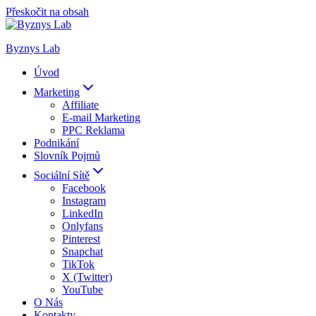
Přeskočit na obsah
Byznys Lab
Úvod
Marketing
Affiliate
E-mail Marketing
PPC Reklama
Podnikání
Slovník Pojmů
Sociální Sítě
Facebook
Instagram
LinkedIn
Onlyfans
Pinterest
Snapchat
TikTok
X (Twitter)
YouTube
O Nás
Kontakty