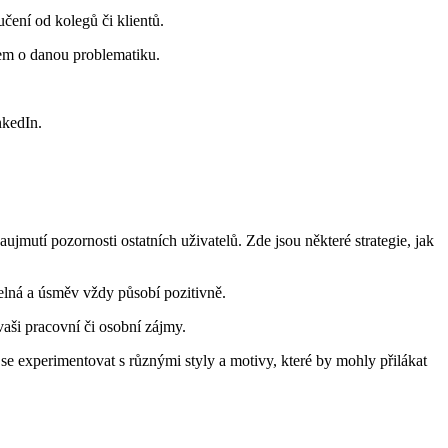
čení od kolegů či klientů.
ájem o danou problematiku.
nkedIn.
ujmutí pozornosti ostatních uživatelů. Zde jsou některé strategie, jak
telná a úsměv vždy působí pozitivně.
vaši pracovní či osobní zájmy.
se experimentovat s různými styly a motivy, které by mohly přilákat