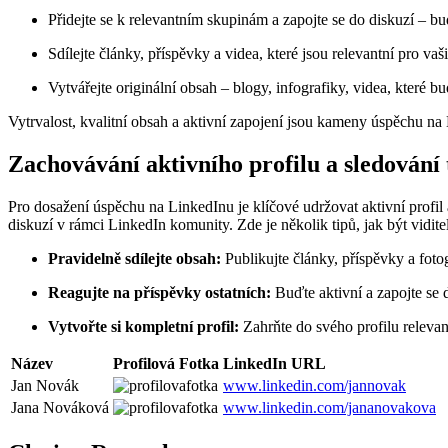
Přidejte se k relevantním skupinám a zapojte se do diskuzí – bu
Sdílejte články, příspěvky a videa, které jsou relevantní pro vaši 
Vytvářejte originální obsah – blogy, infografiky, videa, které b
Vytrvalost, kvalitní obsah a aktivní zapojení jsou kameny úspěchu na 
Zachovávání aktivního profilu a sledování
Pro dosažení úspěchu na LinkedInu je klíčové udržovat aktivní profil a 
diskuzí v rámci LinkedIn komunity. Zde je několik tipů, jak být vidite
Pravidelně sdílejte obsah:
Publikujte články, příspěvky a fotog
Reagujte na příspěvky ostatních:
Buďte aktivní a zapojte se d
Vytvořte si kompletní profil:
Zahrňte do svého profilu relevan
Název
Profilová Fotka
LinkedIn URL
Jan Novák
www.linkedin.com/jannovak
Jana Nováková
www.linkedin.com/jananovakova