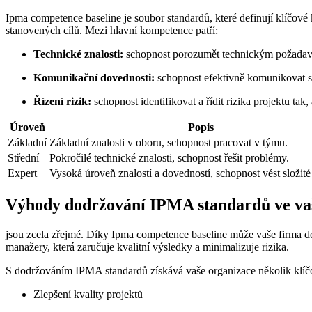
Ipma competence baseline je soubor standardů, které definují klíčové
stanovených cílů. Mezi hlavní kompetence patří:
Technické znalosti:
schopnost porozumět technickým požadavk
Komunikační dovednosti:
schopnost efektivně komunikovat s 
Řízení rizik:
schopnost identifikovat a řídit rizika projektu ta
Úroveň
Popis
Základní
Základní znalosti v oboru, schopnost pracovat v týmu.
Střední
Pokročilé technické znalosti, schopnost řešit problémy.
Expert
Vysoká úroveň znalostí a dovedností, schopnost vést složité
Výhody dodržování IPMA standardů ve vaš
jsou zcela zřejmé. Díky Ipma competence baseline může vaše firma dos
manažery, která zaručuje kvalitní výsledky a minimalizuje rizika.
S dodržováním IPMA standardů získává vaše organizace několik klí
Zlepšení kvality projektů