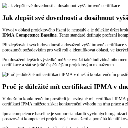
Jak zlepšit své dovednosti a dosáhnout vyšš
Vývoj v oblasti projektového řízení je neustálý a je důležité držet k
IPMA Competence Baseline
. Tento standard definuje profesní komp
Při zlepšování svých dovedností a dosažení vyšší úrovně certifikace 
porozumět požadavkům pro vaši roli a identifikovat oblasti, ve kterých 
Pro dosažení lepších výsledků můžete využít také individuálního men
certifikace a stát se ještě úspěšnějším projektovým manažerem.
Proč je důležité mít certifikaci IPMA v d
V dnešním konkurenčním prostředí je nezbytné mít certifikaci IPMA p
certifikaci IPMA můžete získat konkurenční výhodu na trhu práce a zl
Ipma competence baseline je soubor standardů vyvinutých organizací
posuzování kompetencí projektových manažerů a pomáhá identifikovat ob