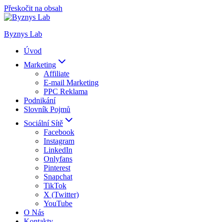
Přeskočit na obsah
Byznys Lab
Úvod
Marketing
Affiliate
E-mail Marketing
PPC Reklama
Podnikání
Slovník Pojmů
Sociální Sítě
Facebook
Instagram
LinkedIn
Onlyfans
Pinterest
Snapchat
TikTok
X (Twitter)
YouTube
O Nás
Kontakty