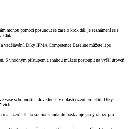
é vám mohou pomoci posunout se zase o krok dál, je seznámení se s
vládat.
lení a vzdělávání. Díky IPMA Competence Baseline můžete lépe
osti. S vhodným přístupem a snahou můžete postoupit na vyšší úroveň
 vaše schopnosti a dovednosti v oblasti řízení projektů. Díky
ětvích.
ch manažerů. Tento soubor standardů poskytuje jasný rámec pro