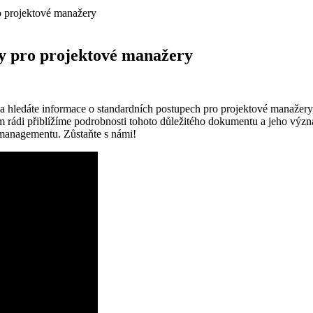
o projektové manažery
dy pro projektové manažery
a hledáte informace o standardních postupech pro projektové manažery
ádi přiblížíme podrobnosti tohoto důležitého dokumentu a jeho význam
managementu. Zůstaňte s námi!