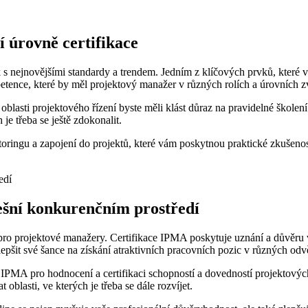
í úrovně certifikace
rok s nejnovějšími standardy a trendem. Jedním z klíčových prvků, kter
etence, které by měl projektový manažer v různých rolích a úrovních z
v oblasti projektového řízení byste měli klást důraz na pravidelné ško
je třeba se ještě zdokonalit.
toringu a zapojení do projektů, které vám poskytnou praktické zkušen
nešní konkurenčním prostředí
ro projektové manažery. Certifikace IPMA poskytuje uznání a důvěru ve
epšit své šance na získání atraktivních pracovních pozic v různých odv
 IPMA pro hodnocení a certifikaci schopností a dovedností projektový
lasti, ve kterých je třeba se dále rozvíjet.