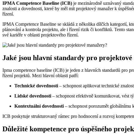
IPMA Competence Baseline (ICB)
je mezinárodně uznávaný standar
znalosti a dovednosti, které by měl mít projektový manažer k úspěšné
řízení.
IPMA Competence Baseline se skládá z několika dílčích kategorií, kte
plánování a kontrola projektu, ale i řízení rizik či konfliktů. Tento st
své kariéře v oblasti projektového řízení.
Jaké jsou hlavní standardy pro projektov
Ipma competence baseline (ICB) je jeden z hlavních standardů pro pr
řízení projektů. Mezi hlavní oblasti patří:
Technické dovednosti
– schopnost aplikovat technické znalost
Lidské dovednosti
– schopnost efektivně komunikovat, vést tým
Kontextuální dovednosti
– schopnost porozumět globálnímu ko
ICB poskytuje strukturovaný rámec pro hodnocení a rozvoj kompetencí
Důležité kompetence pro úspěšného proje