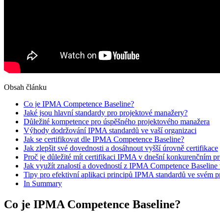
Obsah článku
Co je IPMA Competence Baseline?
Jaké jsou hlavní standardy pro projektové manažery?
Důležité kompetence pro úspěšného projektového manažera
Výhody dodržování IPMA standardů ve vaší organizaci
Jak se certifikovat dle IPMA Competence Baseline?
Jak zlepšit své dovednosti a dosáhnout vyšší úrovně certifikace
Proč je důležité mít certifikaci IPMA v dnešní konkurenčním pr
Jak využít znalostí a dovedností z IPMA Competence Baseline 
Tipy pro efektivní aplikaci principů IPMA standardů ve svém 
In Summary
Co je IPMA Competence Baseline?