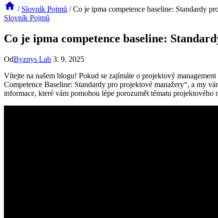
/
Slovník Pojmů
/
Co je ipma competence baseline: Standardy pr
Slovník Pojmů
Co je ipma competence baseline: Standar
Od
Byznys Lab
3. 9. 2025
Vítejte na našem blogu! Pokud se zajímáte o projektový management 
Competence Baseline: Standardy pro projektové manažery“, a my vám r
informace, které vám pomohou lépe porozumět tématu projektového 