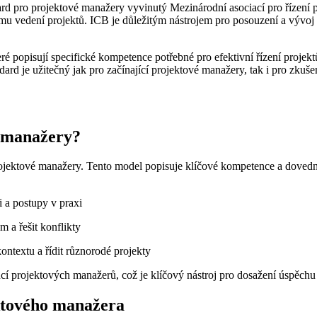
d pro projektové manažery vyvinutý Mezinárodní asociací pro řízení p
mu vedení projektů. ICB je důležitým nástrojem pro posouzení a vývoj 
ré popisují specifické kompetence potřebné pro efektivní řízení projekt
andard je užitečný jak pro začínající projektové manažery, tak i pro zkuš
é manažery?
ojektové manažery. Tento model popisuje klíčové kompetence a dovedno
i a postupy v praxi
 a řešit konflikty
ntextu a řídit různorodé projekty
 projektových manažerů, což je klíčový nástroj pro dosažení úspěchu 
ktového manažera