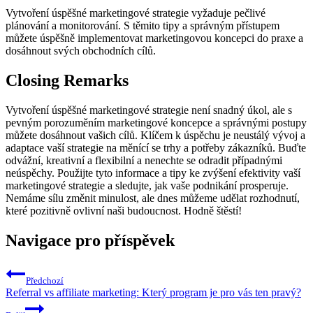
Vytvoření úspěšné marketingové strategie vyžaduje pečlivé
plánování a monitorování. S těmito tipy a správným přístupem
můžete úspěšně implementovat marketingovou koncepci do praxe a
dosáhnout svých obchodních cílů.
Closing Remarks
Vytvoření úspěšné marketingové strategie není snadný úkol, ale s
pevným porozuměním marketingové koncepce a správnými postupy
můžete dosáhnout vašich cílů. Klíčem k úspěchu je neustálý vývoj a
adaptace vaší strategie na měnící se trhy a potřeby zákazníků. Buďte
odvážní, kreativní a flexibilní a nenechte se odradit případnými
neúspěchy. Použijte tyto informace a tipy ke zvýšení efektivity vaší
marketingové strategie a sledujte, jak vaše podnikání prosperuje.
Nemáme sílu změnit minulost, ale dnes můžeme udělat rozhodnutí,
které pozitivně ovlivní naši budoucnost. Hodně štěstí!
Navigace pro příspěvek
Předchozí
Referral vs affiliate marketing: Který program je pro vás ten pravý?