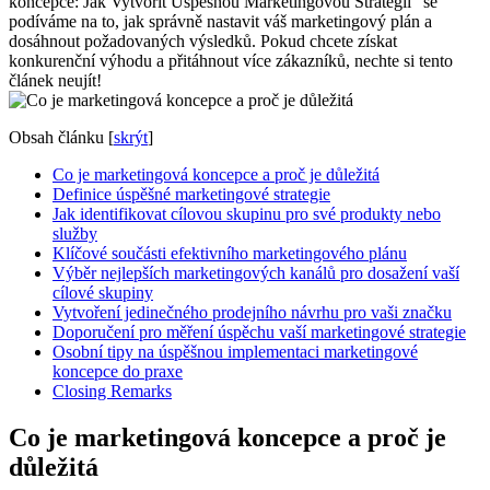
koncepce: Jak Vytvořit Úspěšnou Marketingovou Strategii“ se
podíváme na to, jak správně nastavit váš marketingový plán a
dosáhnout požadovaných výsledků. Pokud chcete získat
konkurenční výhodu a přitáhnout více zákazníků, nechte si tento
článek neujít!
Obsah článku
[
skrýt
]
Co je marketingová koncepce a proč je důležitá
Definice úspěšné marketingové strategie
Jak identifikovat cílovou skupinu pro své produkty nebo
služby
Klíčové součásti efektivního marketingového plánu
Výběr nejlepších marketingových kanálů pro dosažení vaší
cílové skupiny
Vytvoření jedinečného prodejního návrhu pro vaši značku
Doporučení pro měření úspěchu vaší marketingové strategie
Osobní tipy na úspěšnou implementaci marketingové
koncepce do praxe
Closing Remarks
Co je marketingová koncepce a proč je
důležitá