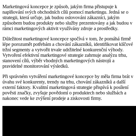
Marketingová koncepce je způsob, jakým firma přistupuje k
naplňování svých obchodních cílů pomocí marketingu. Jedná se o
strategii, která určuje, jak budou oslovováni zákazníci, jakým
způsobem budou produkty nebo služby prezentovány a jak budou v
rámci marketingových aktivit využívány zdroje a prostředky.
Důležitost marketingové koncepce spočívá v tom, že pomáhá firmě
lépe porozumět potřebám a chování zákazníků, identifikovat klíčové
tržní segmenty a vytvořit trvale udržitelné konkurenční výhody.
Vytvoření efektivní marketingové strategie zahrnuje analýzu trhu,
stanovení cílů, výběr vhodných marketingových nástrojů a
pravidelné monitorování výsledků.
Při správném vytváření marketingové koncepce by měla firma brát v
úvahu své konkurenty, trendy na trhu, chování zákazníků a další
externí faktory. Kvalitní marketingová strategie přispívá k posílení
pověsti značky, zvyšuje povědomí o produktech nebo službách a
nakonec vede ke zvýšení prodeje a ziskovosti firmy.