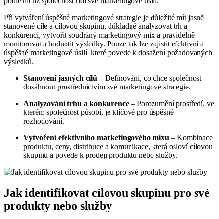
podle nichž společnost řídí své marketingové úsilí.
Při vytváření úspěšné marketingové strategie je důležité mít jasně
stanovené cíle a cílovou skupinu, důkladně analyzovat trh a
konkurenci, vytvořit soudržný marketingový mix a pravidelně
monitorovat a hodnotit výsledky. Pouze tak lze zajistit efektivní a
úspěšné marketingové úsilí, které povede k dosažení požadovaných
výsledků.
Stanovení jasných cílů
– Definování, co chce společnost
dosáhnout prostřednictvím své marketingové strategie.
Analyzování trhu a konkurence
– Porozumění prostředí, ve
kterém společnost působí, je klíčové pro úspěšné
rozhodování.
Vytvoření efektivního marketingového mixu
– Kombinace
produktu, ceny, distribuce a komunikace, která osloví cílovou
skupinu a povede k prodeji produktu nebo služby.
Jak identifikovat cílovou skupinu pro své
produkty nebo služby