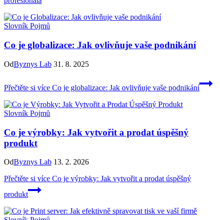
profesionála
Slovník Pojmů
Co je globalizace: Jak ovlivňuje vaše podnikání
Od
Byznys Lab
31. 8. 2025
Přečtěte si více
Co je globalizace: Jak ovlivňuje vaše podnikání
Slovník Pojmů
Co je výrobky: Jak vytvořit a prodat úspěšný
produkt
Od
Byznys Lab
13. 2. 2026
Přečtěte si více
Co je výrobky: Jak vytvořit a prodat úspěšný
produkt
Slovník Pojmů