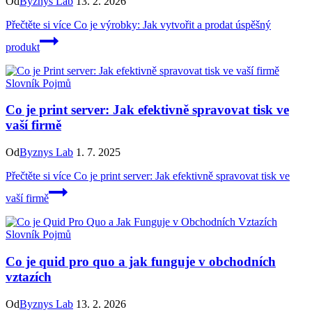
Od
Byznys Lab
13. 2. 2026
Přečtěte si více
Co je výrobky: Jak vytvořit a prodat úspěšný
produkt
Slovník Pojmů
Co je print server: Jak efektivně spravovat tisk ve
vaší firmě
Od
Byznys Lab
1. 7. 2025
Přečtěte si více
Co je print server: Jak efektivně spravovat tisk ve
vaší firmě
Slovník Pojmů
Co je quid pro quo a jak funguje v obchodních
vztazích
Od
Byznys Lab
13. 2. 2026