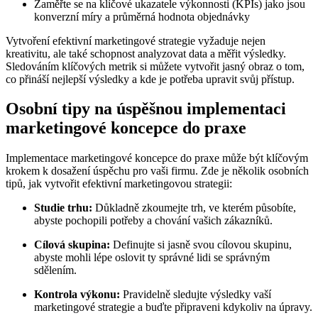
Zaměřte se na klíčové ukazatele výkonnosti (KPIs) jako jsou
konverzní míry a průměrná hodnota objednávky
Vytvoření efektivní marketingové strategie vyžaduje nejen
kreativitu, ale také schopnost analyzovat data a měřit výsledky.
Sledováním klíčových metrik si můžete vytvořit jasný obraz o tom,
co přináší nejlepší výsledky a kde je potřeba upravit svůj přístup.
Osobní tipy na úspěšnou implementaci
marketingové koncepce do praxe
Implementace marketingové koncepce do praxe může být klíčovým
krokem k dosažení úspěchu pro vaši firmu. Zde je několik osobních
tipů, jak vytvořit efektivní marketingovou strategii:
Studie trhu:
Důkladně zkoumejte trh, ve kterém působíte,
abyste pochopili potřeby a chování vašich zákazníků.
Cílová skupina:
Definujte si jasně svou cílovou skupinu,
abyste mohli lépe oslovit ty správné lidi se správným
sdělením.
Kontrola výkonu:
Pravidelně sledujte výsledky vaší
marketingové strategie a buďte připraveni kdykoliv na úpravy.