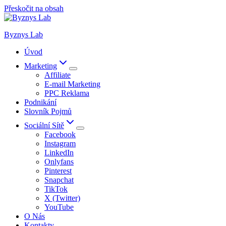
Přeskočit na obsah
Byznys Lab
Úvod
Marketing
Affiliate
E-mail Marketing
PPC Reklama
Podnikání
Slovník Pojmů
Sociální Sítě
Facebook
Instagram
LinkedIn
Onlyfans
Pinterest
Snapchat
TikTok
X (Twitter)
YouTube
O Nás
Kontakty