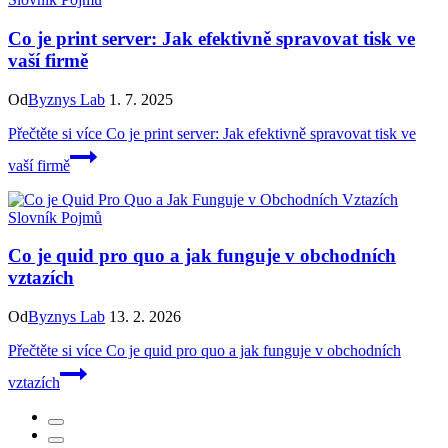
Co je print server: Jak efektivně spravovat tisk ve
vaší firmě
Od
Byznys Lab
1. 7. 2025
Přečtěte si více
Co je print server: Jak efektivně spravovat tisk ve
vaší firmě
Slovník Pojmů
Co je quid pro quo a jak funguje v obchodních
vztazích
Od
Byznys Lab
13. 2. 2026
Přečtěte si více
Co je quid pro quo a jak funguje v obchodních
vztazích