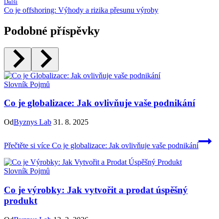
Další
Co je offshoring: Výhody a rizika přesunu výroby
Podobné příspěvky
Slovník Pojmů
Co je globalizace: Jak ovlivňuje vaše podnikání
Od
Byznys Lab
31. 8. 2025
Přečtěte si více
Co je globalizace: Jak ovlivňuje vaše podnikání
Slovník Pojmů
Co je výrobky: Jak vytvořit a prodat úspěšný
produkt