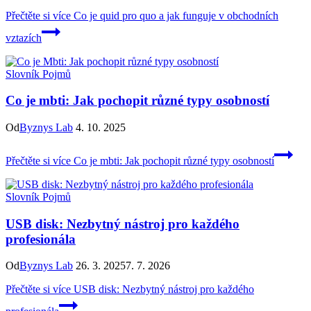
Přečtěte si více
Co je quid pro quo a jak funguje v obchodních
vztazích
Slovník Pojmů
Co je mbti: Jak pochopit různé typy osobností
Od
Byznys Lab
4. 10. 2025
Přečtěte si více
Co je mbti: Jak pochopit různé typy osobností
Slovník Pojmů
USB disk: Nezbytný nástroj pro každého
profesionála
Od
Byznys Lab
26. 3. 2025
7. 7. 2026
Přečtěte si více
USB disk: Nezbytný nástroj pro každého