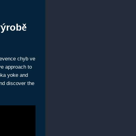
výrobě
revence chyb ve
ive approach to
Poka yoke and
and discover the