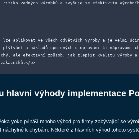
e riziko vadných výrobků a zvyšuje se efektivita výrobní
e lze aplikovat ve všech odvětvích výroby a je velmi účin
i plýtvání a nákladů spojených s opravami či nápravami ch
uchý, ale efektivní způsob, jak zlepšit kvalitu výroby a 
 zákazníků.</p>
ou hlavní výhody implementace P
oka yoke přináší mnoho výhod pro firmy zabývající se výro
t náchylné k chybám. Některé z hlavních výhod tohoto syst