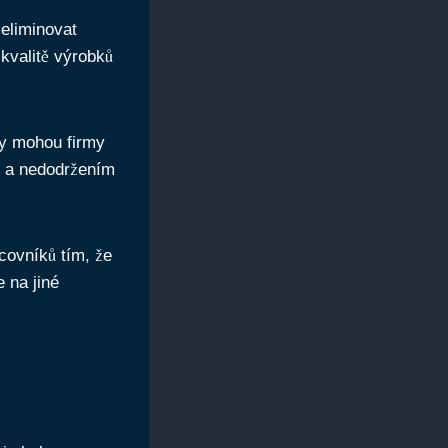
eliminovat
kvalitě výrobků
by mohou firmy
i a nedodržením
covníků tím, že
 na jiné