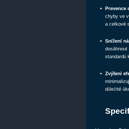
Prevence 
chyby ve v
a celkové 
Snížení ná
dosáhnout 
standardů k
Zvýšení efe
minimalizu
důležité ú
Specif