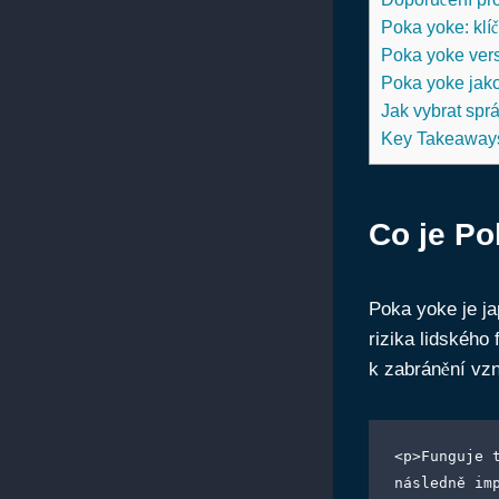
Poka yoke: klíč
Poka yoke versu
Poka yoke jako
Jak vybrat spr
Key Takeaway
Co je Po
Poka yoke je ja
rizika lidského
k zabránění vzn
<p>Funguje 
následně im