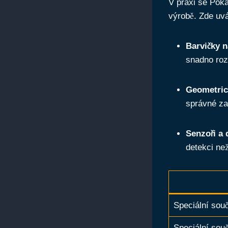
V praxi se Poka
výrobě. Zde uvá
Barvičky n
snadno roz
Geometrick
správné za
Senzoři a 
detekci ne
Speciální sou
Speciální sou