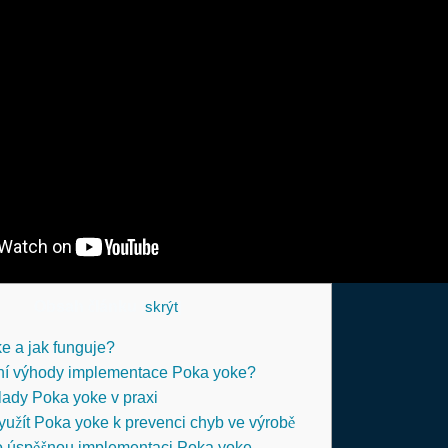
Obsah článku
[
skrýt
]
e a jak funguje?
vní výhody implementace Poka yoke?
klady Poka yoke v praxi
využít Poka yoke k prevenci chyb ve výrobě
o úspěšnou implementaci Poka yoke