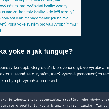
ový nástroj pro zvyšování kvality výroby
s tradiční kontroly kvality: kde leží rozdíly?
 součást lean managementu: jak na to?
ávný Poka yoke systém pro vaši výrobní firmu?
s
ka yoke a jak funguje?
ponský koncept, který slouží k prevenci chyb ve výrobě a m
 faktoru. Jedná se o systém, který využívá jednoduchých tec
iku chyb při výrobě a procesech.
tak, že identifikuje potenciální problémy nebo chyby v pr
plementuje opatření, která brání v jejich vzniku. Tím se 