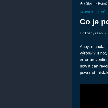
/
Slovník Pojmů
SLOVNÍK POJMŮ
Co je p
Od
Byznys Lab
Ahoy, manufact
výrobě“? If not,
error preventio
how it can revo
power of mistak