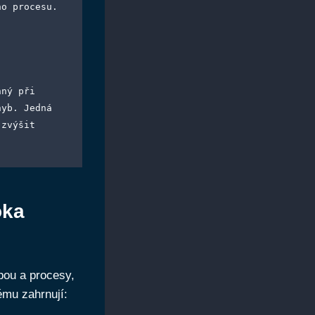
ho procesu.
ný při 
yb. Jedná 
zvýšit 
oka
bou a procesy,
ému zahrnují: