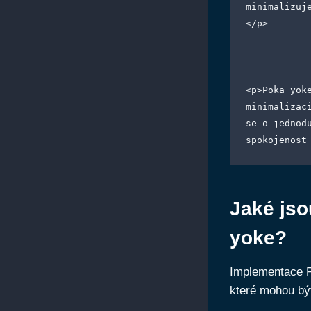
minimalizuj
</p>
<p>Poka yok
minimalizac
se o jednod
spokojenost
Jaké js
yoke?
Implementace P
které mohou bý