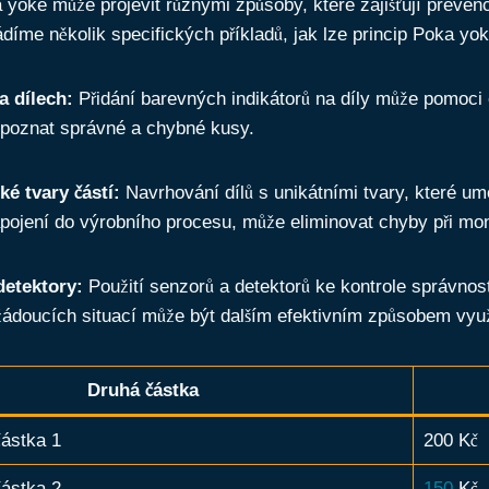
 yoke může projevit různými způsoby, které zajišťují preven
díme několik specifických příkladů, jak lze princip Poka yok
a dílech:
Přidání barevných indikátorů na díly může pomoci
poznat správné a chybné kusy.
é tvary částí:
Navrhování dílů s unikátními tvary, které um
pojení do výrobního procesu, může eliminovat chyby při mon
detektory:
Použití senzorů a detektorů ke kontrole správnos
žádoucích situací může být dalším efektivním způsobem využ
Druhá částka
částka 1
200 Kč
částka 2
150
Kč