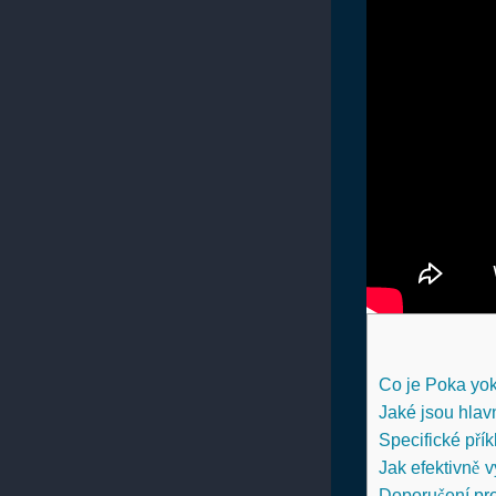
Co je Poka yok
Jaké jsou hla
Specifické pří
Jak efektivně 
Doporučení pr