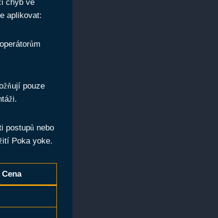
ci chyb ve
e aplikovat:
 operátorům
ožňují pouze
táži.
ti postupů nebo
ití Poka yoke.
Cena