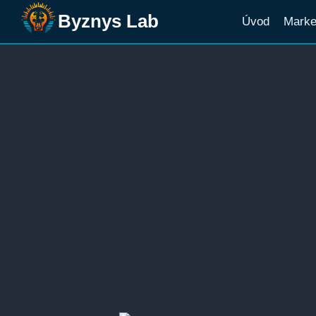
Přeskočit
Byznys Lab
Úvod
Marke
na
obsah