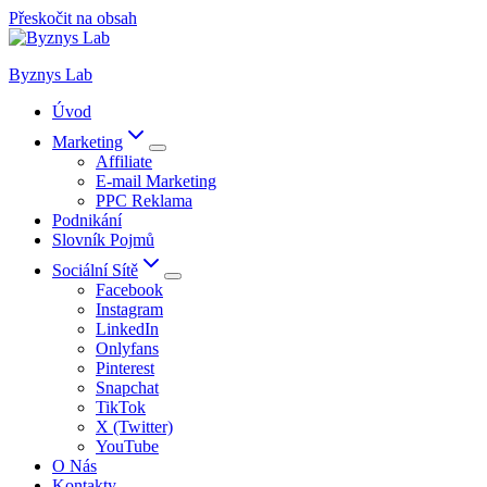
Přeskočit na obsah
Byznys Lab
Úvod
Marketing
Affiliate
E-mail Marketing
PPC Reklama
Podnikání
Slovník Pojmů
Sociální Sítě
Facebook
Instagram
LinkedIn
Onlyfans
Pinterest
Snapchat
TikTok
X (Twitter)
YouTube
O Nás
Kontakty