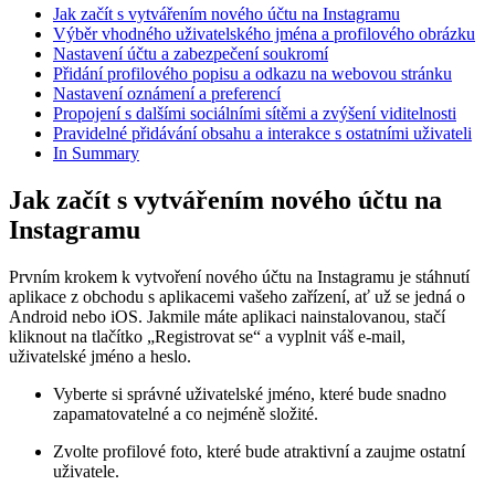
Jak začít s vytvářením nového účtu na Instagramu
Výběr vhodného uživatelského jména a profilového obrázku
Nastavení účtu a zabezpečení soukromí
Přidání profilového popisu a odkazu na webovou stránku
Nastavení oznámení a preferencí
Propojení s dalšími sociálními sítěmi a zvýšení viditelnosti
Pravidelné přidávání obsahu a interakce s ostatními uživateli
In Summary
Jak začít s vytvářením nového účtu na
Instagramu
Prvním krokem k vytvoření nového účtu na Instagramu je stáhnutí
aplikace z obchodu s aplikacemi vašeho zařízení, ať už se jedná o
Android nebo iOS. Jakmile máte aplikaci nainstalovanou, stačí
kliknout na tlačítko „Registrovat se“ a vyplnit váš e-mail,
uživatelské jméno a heslo.
Vyberte si správné uživatelské jméno, které bude snadno
zapamatovatelné a co nejméně složité.
Zvolte profilové foto, které bude atraktivní a zaujme ostatní
uživatele.