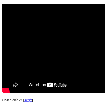
Obsah článku
[
skrýt
]