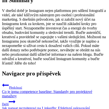
In Summary
V dnešní době je Instagram nejen platformou pro sdílení fotografií a
videí, ale také klíčovým nástrojem pro osobní i profesionální
marketing. S dnešním průvodcem, jak si založit nový účet na
Instagramu krok za krokem, jste se naučili základní kroky pro
úspěšný start. Nezapomeňte investovat čas a energii do tvorby
obsahu, budování komunity a sledování trendů. Buďte autentičtí,
kreativní a pravidelně se zapojujte s vašimi sledujícími. Možnosti na
Instagramu jsou skutečně nekonečné, takže využijte je naplno a
nezapomeňte si užívat cestu k dosažení vašich cílů. Pokud máte
další dotazy nebo potřebujete pomoc, neváhejte se obrátit na nás
nebo prozkoumat další užitečné informace na našem blogu. Buďte
odvážní a kreativní, buďte součástí Instagram komunity a buďte
šťastní! Jděte do toho!
Navigace pro příspěvek
Předchozí
Co je ipma competence baseline: Standardy pro projektové
manažery
Další
Jak napsat recruiterovi na LinkedIn: Efektivní oslovování