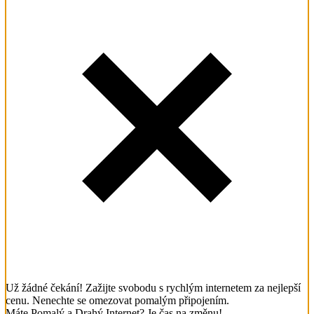
Už žádné čekání! Zažijte svobodu s rychlým internetem za nejlepší
cenu. Nenechte se omezovat pomalým připojením.
Máte Pomalý a Drahý Internet? Je čas na změnu!