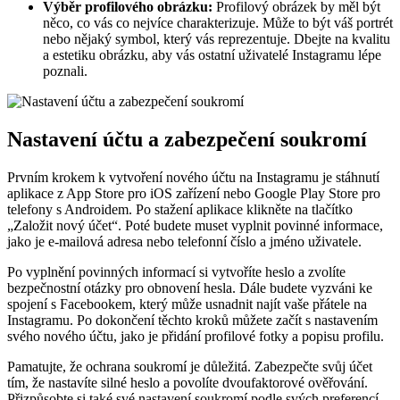
Výběr profilového obrázku:
Profilový obrázek by měl být
něco, co vás co nejvíce charakterizuje. Může to být váš portrét
nebo nějaký symbol, který vás reprezentuje. Dbejte na kvalitu
a estetiku obrázku, aby vás ostatní uživatelé Instagramu lépe
poznali.
Nastavení účtu a zabezpečení soukromí
Prvním krokem k vytvoření nového účtu na Instagramu je stáhnutí
aplikace z App Store pro iOS zařízení nebo Google Play Store pro
telefony s Androidem. Po stažení aplikace klikněte na tlačítko
„Založit nový účet“. Poté budete muset vyplnit povinné informace,
jako je e-mailová adresa nebo telefonní číslo a jméno uživatele.
Po vyplnění povinných informací si vytvoříte heslo a zvolíte
bezpečnostní otázky pro obnovení hesla. Dále budete vyzváni ke
spojení s Facebookem, který může usnadnit najít vaše přátele na
Instagramu. Po dokončení těchto kroků můžete začít s nastavením
svého nového účtu, jako je přidání profilové fotky a popisu profilu.
Pamatujte, že ochrana soukromí je důležitá. Zabezpečte svůj účet
tím, že nastavíte silné heslo a povolíte dvoufaktorové ověřování.
Přizpůsobte si také své nastavení soukromí podle svých preferencí.