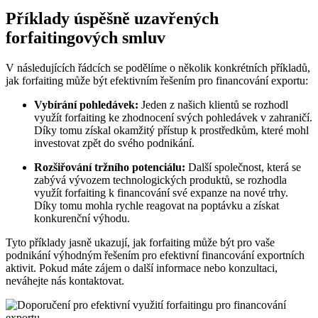
Příklady úspěšně uzavřených
forfaitingových smluv
V následujících řádcích se podělíme o několik konkrétních příkladů,
jak forfaiting může být efektivním řešením pro financování exportu:
Vybírání pohledávek:
Jeden z našich klientů se rozhodl
využít forfaiting ke zhodnocení svých pohledávek v zahraničí.
Díky tomu získal okamžitý přístup k prostředkům, které mohl
investovat zpět do svého podnikání.
Rozšiřování tržního potenciálu:
Další společnost, která se
zabývá vývozem technologických produktů, se rozhodla
využít forfaiting k financování své expanze na nové trhy.
Díky tomu mohla rychle reagovat na poptávku a získat
konkurenční výhodu.
Tyto příklady jasně ukazují, jak forfaiting může být pro vaše
podnikání výhodným řešením pro efektivní financování exportních
aktivit. Pokud máte zájem o další informace nebo konzultaci,
neváhejte nás kontaktovat.