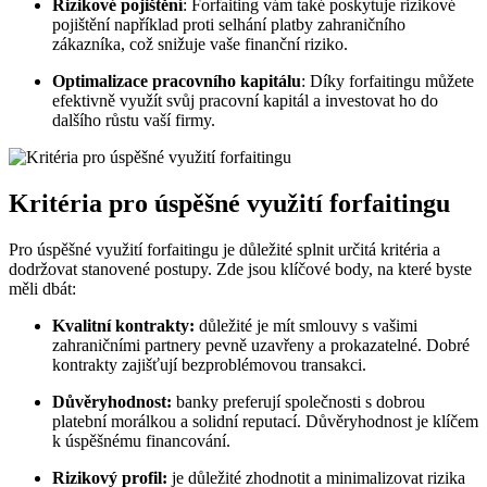
Rizikové pojištění
: Forfaiting vám také poskytuje rizikové
pojištění například proti selhání platby zahraničního
zákazníka, což snižuje vaše finanční riziko.
Optimalizace pracovního kapitálu
: Díky forfaitingu můžete
efektivně využít svůj pracovní kapitál a investovat ho do
dalšího růstu vaší firmy.
Kritéria pro úspěšné využití forfaitingu
Pro úspěšné využití forfaitingu je důležité splnit určitá kritéria a
dodržovat stanovené postupy. Zde jsou klíčové body, na které byste
měli dbát:
Kvalitní kontrakty:
důležité je mít smlouvy s vašimi
zahraničními partnery pevně uzavřeny a prokazatelné. Dobré
kontrakty zajišťují bezproblémovou transakci.
Důvěryhodnost:
banky preferují společnosti s dobrou
platební morálkou a solidní reputací. Důvěryhodnost je klíčem
k úspěšnému financování.
Rizikový profil:
je důležité zhodnotit a minimalizovat rizika