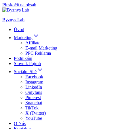
Přeskočit na obsah
Byznys Lab
Úvod
Marketing
Affiliate
E-mail Marketing
PPC Reklama
Podnikání
Slovník Pojmů
Sociální Sítě
Facebook
Instagram
LinkedIn
Onlyfans
Pinterest
Snapchat
TikTok
X (Twitter)
YouTube
O Nás
Kontakty