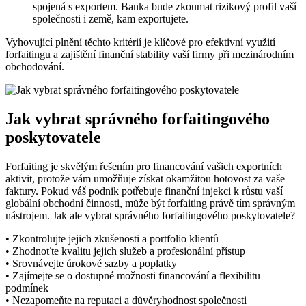
spojená s exportem. Banka bude zkoumat rizikový profil vaší
společnosti i země, kam exportujete.
Vyhovující plnění těchto kritérií je klíčové pro efektivní využití
forfaitingu a zajištění finanční stability vaší firmy při mezinárodním
obchodování.
Jak vybrat správného forfaitingového
poskytovatele
Forfaiting je skvělým řešením pro financování vašich exportních
aktivit, protože vám umožňuje získat okamžitou hotovost za vaše
faktury. Pokud váš podnik potřebuje finanční injekci k růstu vaší
globální obchodní činnosti, může být forfaiting právě tím správným
nástrojem. Jak ale vybrat správného forfaitingového poskytovatele?
• Zkontrolujte jejich zkušenosti a portfolio klientů
• Zhodnoťte kvalitu jejich služeb a profesionální přístup
• Srovnávejte úrokové sazby a poplatky
• Zajímejte se o dostupné možnosti financování a flexibilitu
podmínek
• Nezapomeňte na reputaci a důvěryhodnost společnosti