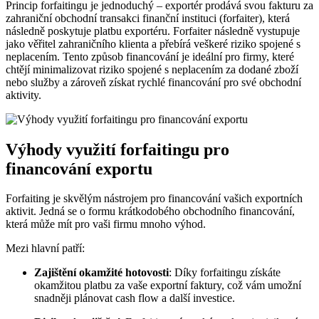
Princip forfaitingu je jednoduchý – exportér prodává svou fakturu za
zahraniční obchodní transakci finanční instituci (forfaiter), která
následně poskytuje platbu exportéru. Forfaiter následně vystupuje
jako věřitel zahraničního klienta a přebírá veškeré riziko spojené s
neplacením. Tento způsob financování je ideální pro firmy, které
chtějí minimalizovat riziko spojené s neplacením za dodané zboží
nebo služby a zároveň získat rychlé financování pro své obchodní
aktivity.
Výhody využití forfaitingu pro
financování exportu
Forfaiting je skvělým nástrojem pro financování vašich exportních
aktivit. Jedná se o formu krátkodobého obchodního financování,
která může mít pro vaši firmu mnoho výhod.
Mezi hlavní patří:
Zajištění okamžité hotovosti
: Díky forfaitingu získáte
okamžitou platbu za vaše exportní faktury, což vám umožní
snadněji plánovat cash flow a další investice.