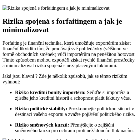
Rizika spojená s forfaitingem a jak je
minimalizovat
Forfaiting je finanční technika, která umožňuje exportérům získat
finanční likviditu tím, že prodávají své pohledávky (většinou ve
formě obchodních směnek) vůči importérům na peněžitou hotovost.
Tímto způsobem mohou exportéři získat rychlé finanční prostředky
a minimalizovat rizika spojená s nezaplacenými fakturami.
Jaká jsou hlavní ? Zde je několik způsobů, jak se těmto rizikům
vyhnout:
Riziko kreditní bonity importéra:
Seřiďte si importéra a
zjistěte jeho kreditní historii a schopnost platit faktury včas.
Riziko politické stability:
Prozkoumejte politickou situaci v
destinaci vašeho exportu a zvažte pojištění politického rizika.
Riziko směnových kurzů:
Přemýšlejte o zajištění
směnového kurzu pro ochranu proti nežádoucím fluktuacím.