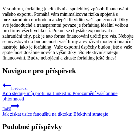
V souhrnu, forfaiting je efektivní a spolehlivý způsob financování
vašeho exportu. Pomáhá vám minimalizovat rizika spojená s
mezinárodním obchodem a zlepšit likviditu vaší společnosti. Díky
své jednoduché a transparentní povaze je forfaiting ideální volbou
pro firmy všech velikostí. Pokud se chystáte expandovat na
zahraniční trhy, pak je tato forma financování určitě pro vás. Nebojte
se investovat do budoucnosti vaší firmy a využívat moderní finanční
nástroje, jako je forfaiting. Vaše exportní úspěchy budou jisté a vaše
společnost dosáhne nových výšin díky této efektivní strategii
financování. Buďte nebojácní a zkuste forfaiting ještě dnes!
Navigace pro příspěvek
Předchozí
Kdo sleduje můj profil na LinkedIn: Porozumění vaší online
přítomnosti
Další
Jak získat tisíce fanoušků na tiktoku: Efektivní strategie
Podobné příspěvky