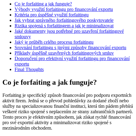
Co je forfaiting a jak funguje?
Výhody využití forfaitingu pro financování exportu
Kritéria pro úspěšné využití forfaitingu
Jak vybrat správného forfaitingového poskytovatele
Rizika spojená s forfaitingem a jak je minimalizovat
Jaké dokumenty jsou potřebné pro uzavření forfaitingové
smlouvy
Jaký je průběh celého procesu forfaitingu
Srovnání forfaitingu s jinými způsoby financování exportu
Příklady úspěšně uzavřených forfaitingových smluv
Doporučení pro efektivní využití forfaitingu pro financování
exportu
Final Thoughts
Co je forfaiting a jak funguje?
Forfaiting je specifický způsob financování pro podporu exportních
aktivit firem. Jedná se o převod pohledávky za dodané zboží nebo
služby na specializovanou finanční instituci, která tím pádem přebírá
veškeré riziko spojené s neplacením ze strany zahraničních partnerů.
Tento proces je efektivním způsobem, jak získat rychlé financování
pro své exportní aktivity a minimalizovat riziko spojené s
mezinárodním obchodem.