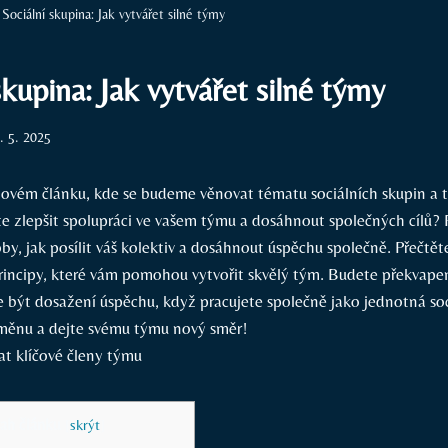
Sociální skupina: Jak vytvářet silné týmy
skupina: Jak vytvářet silné týmy
. 5. 2025
novém článku, ⁣kde se budeme věnovat ‍tématu ⁣sociálních‌ skupin a‍ 
e ​zlepšit‍ spolupráci‌ ve vašem týmu a‍ dosáhnout společných cílů? P
by, jak posílit váš ⁣kolektiv ⁤a dosáhnout úspěchu společně.⁣ Přečtěte
rincipy,⁣ které vám pomohou vytvořit ‍skvělý‍ tým.‍ Budete překvapeni
být ⁢dosažení úspěchu, když ‌pracujete společně‌ jako jednotná soc
změnu ‌a dejte svému týmu nový směr!
ah článku
[
skrýt
]