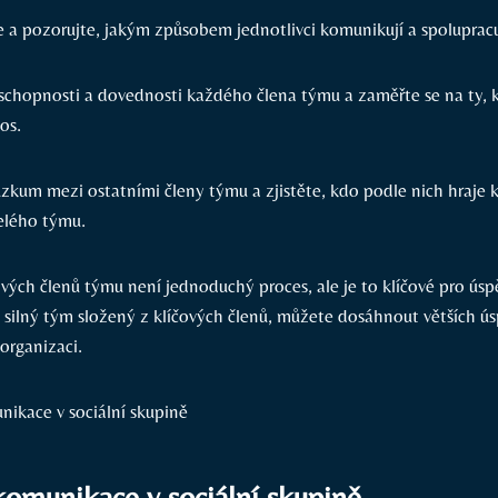
‍ a⁣ pozorujte, jakým‌ způsobem ‍jednotlivci⁢ komunikují⁢ a spolupracuj
hopnosti a dovednosti každého ‍člena ⁣týmu a⁤ zaměřte se‍ na ty, k
os.
ůzkum mezi ostatními členy týmu a zjistěte, ​kdo​ podle ‍nich hraje⁤ k
celého týmu.
vých členů týmu není ⁣jednoduchý proces,‌ ale je ‍to⁢ klíčové ​pro⁤ ú
 silný tým složený z klíčových ​členů, ⁢můžete ⁤dosáhnout větších ús
⁢ organizaci.
komunikace ​v sociální ⁢skupině