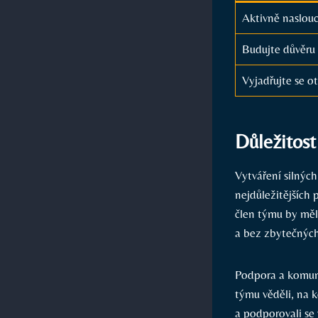
Aktivně naslouc
Budujte důvěru a 
Vyjadřujte se ​o
Důležitost 
Vytváření silných
nejdůležitějších 
člen týmu by měl 
a bez zbytečnýc
Podpora a ​komuni
týmu věděli, na k
a podporovali ⁤se