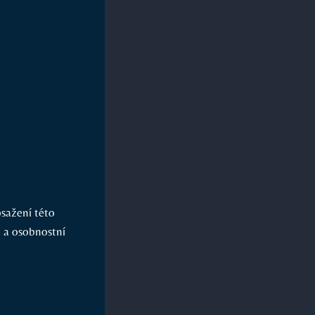
osažení této
 a ⁤osobnostní⁢