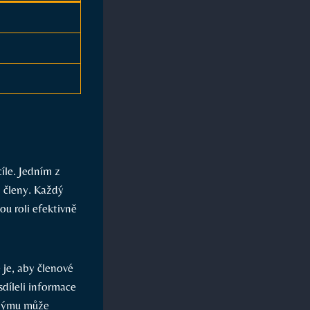
le. Jedním‌ z
i členy. Každý
ou roli efektivně
je, aby členové⁣
sdíleli informace
y týmu může