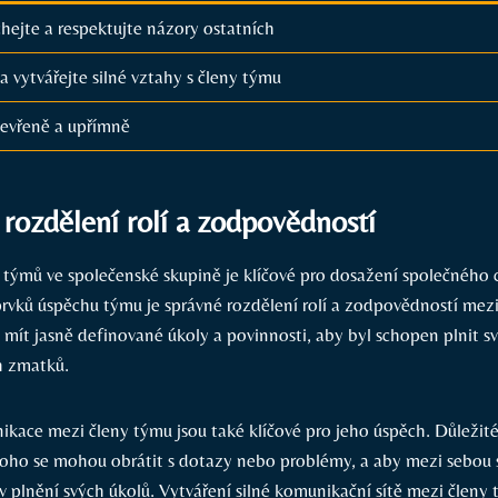
hejte a respektujte názory ostatních
vytvářejte silné ⁣vztahy‍ s⁢ členy​ týmu
tevřeně ‍a upřímně
rozdělení ⁣rolí a ⁣zodpovědností
 ‍týmů ve společenské skupině je klíčové pro dosažení společného cí
‍prvků⁢ úspěchu týmu‌ je správné rozdělení rolí a zodpovědností mez
mít⁢ jasně⁢ definované⁣ úkoly a povinnosti, aby byl schopen plnit ⁣sv
h zmatků.
kace⁤ mezi členy týmu jsou také ‌klíčové ⁣pro jeho úspěch. Důležité 
oho ⁢se ⁤mohou obrátit ‍s dotazy⁢ nebo problémy, ⁢a aby mezi sebou ⁣
 v plnění ⁢svých úkolů. Vytváření silné komunikační sítě mezi člen