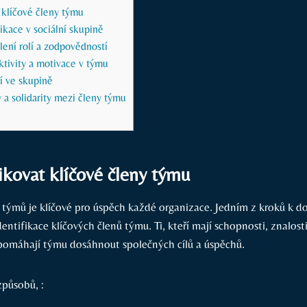
t klíčové členy týmu
kace ​v sociální ⁢skupině
ení ⁣rolí a ⁣zodpovědností
ivity⁢ a​ motivace v ⁣týmu
 ve ‌skupině
 a solidarity mezi ‍členy týmu
ifikovat klíčové členy týmu
 týmů je klíčové pro úspěch‌ každé organizace. Jedním z kroků k d
identifikace ‌klíčových⁤ členů týmu. Ti, kteří mají schopnosti, ‌znalosti
é pomáhají týmu dosáhnout ‍společných cílů a úspěchů.
způsobů, :