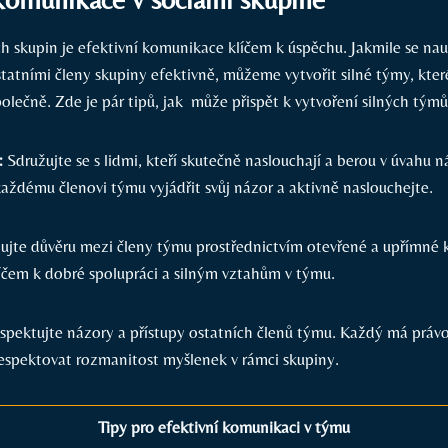
ích skupin ​je efektivní komunikace klíčem k ⁤úspěchu.‌ Jakmile se na
tatními členy skupiny efektivně, můžeme vytvořit ⁣silné týmy, kte
olečně. Zde je ⁣pár‌ tipů, jak ​ může přispět k⁣ vytvoření silných týmů
:
Sdružujte​ se ​s lidmi, ⁤kteří skutečně naslouchají ⁣a berou v úvahu ná
dému členovi týmu vyjádřit svůj‍ názor ⁢a aktivně naslouchejte.
jte důvěru mezi členy týmu‌ prostřednictvím otevřené​ a upřímné
íčem k dobré spolupráci a‌ silným vztahům v ‌týmu.
pektujte názory a přístupy​ ostatních‍ členů týmu. Každý​ má právo 
 ⁤respektovat‌ rozmanitost myšlenek‌ v ⁤rámci skupiny.
Tipy⁣ pro efektivní komunikaci ⁣v týmu