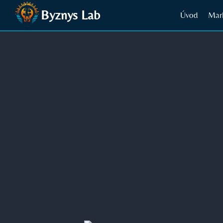
Přeskočit
Byznys Lab
Úvod
Mar
na
obsah