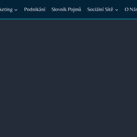
keting
Podnikání
Slovník Pojmů
Sociální Sítě
O Ná