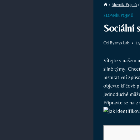
/
Slovník Pojmů
/
SLOVNÍK POJMŮ
Sociální 
Od
Byznys Lab
15
Vítejte ⁤v našem 
silné týmy.⁤ Chcet
inspirativní způso
objevte klíčové p
jednoduché může‌ 
Připravte se na 
Obs