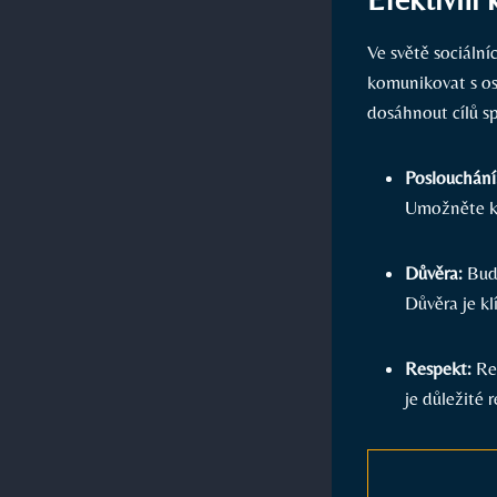
Ve⁤ světě sociáln
komunikovat s⁤ os
dosáhnout cílů⁢ sp
Poslouchání
Umožněte kaž
Důvěra:
Budu
Důvěra je kl
Respekt:
Res
⁤je důležité