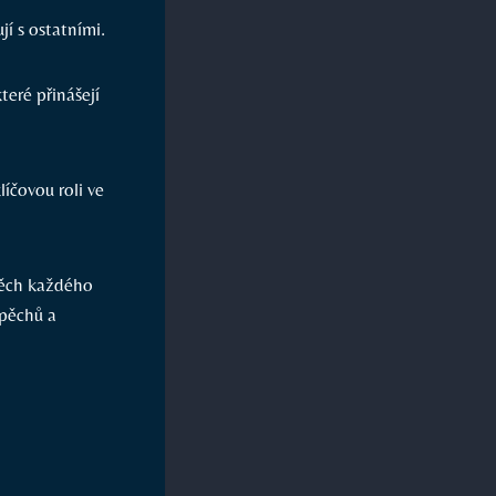
í⁣ s ostatními.
teré přinášejí
líčovou roli ve
spěch každého
pěchů a⁢