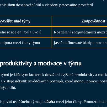
ychlejšímu dosahování cílů a zlepšení⁢ pracovního ⁢prostředí.
vytvářet silné ⁢týmy
Zodpovědnost
ého rozdělení rolí ⁢a úkolů
Rozdělení ⁣zodpovědností ⁤mezi ⁢
odpora mezi členy týmu
Jasně ​definované‌ úkoly a povinn
produktivity⁢ a​ motivace v ⁣týmu
h týmů je ​klíčovým krokem k dosažení ⁣zvýšené produktivity a motiva
ě.​ Existuje několik osvědčených ⁤postupů, které⁣ mohou pomoci​ posí
ných cílů.
ch prvků úspěšného týmu je
důvěra
mezi⁤ jeho ‍členy. Pomozte⁢ budo