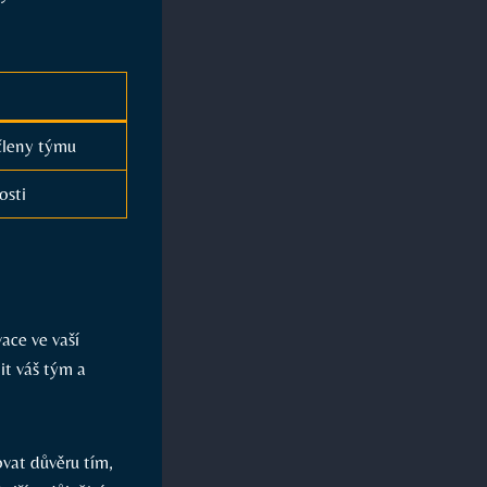
členy týmu
osti
ce‌ ve ⁤vaší
lit váš tým a
vat ​důvěru tím,