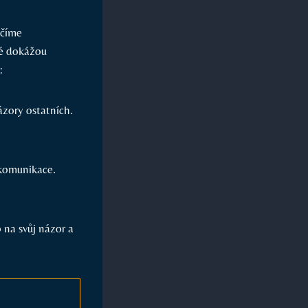
učíme
ré dokážou
:
zory⁣ ostatních.‍
 komunikace.
na⁤ svůj názor a