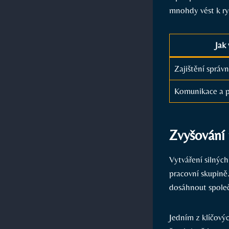
mnohdy vést ⁣k ⁢r
Jak 
Zajištění správn
Komunikace a p
Zvyšování 
Vytváření ‌silnýc
‌pracovní ‍skupin
dosáhnout ​společ
Jedním z klíčový