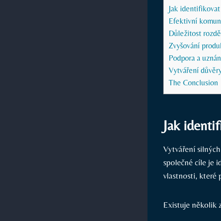
Jak​ identifikova
Efektivní ‌komuni
Důležitost rozděl
Zvyšování produkt
Podpora a uznání
Vytváření důvěry
The ⁢Conclusion
Jak​ ident
Vytváření silných
společné cíle ⁤je 
vlastnosti,⁢ kter
Existuje⁤ několik 