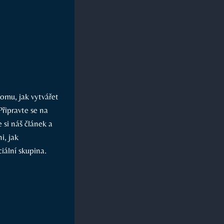
tomu, jak vytvářet
řipravte se⁢ na
 si náš článek ⁤a
, ‌jak
iální skupina.