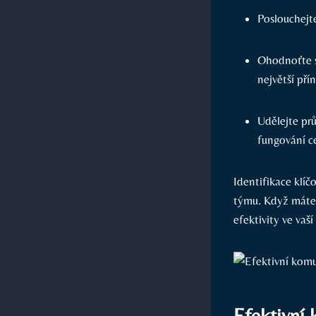
Poslouchejte
Ohodnoťte sc
největší přín
Udělejte⁢ pr
‌fungování⁣ 
Identifikace klíčo
týmu. ​Když ‌máte
efektivity ve⁢ vaší
Efektivní ‌