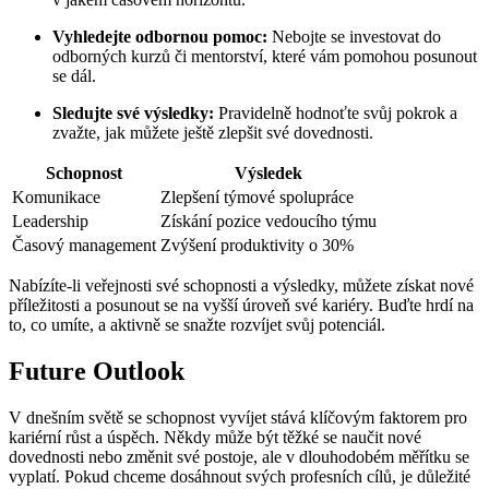
Vyhledejte odbornou pomoc:
Nebojte se investovat do
odborných kurzů či mentorství, které vám pomohou posunout
se dál.
Sledujte své výsledky:
Pravidelně hodnoťte svůj pokrok a
zvažte, jak můžete ještě zlepšit své dovednosti.
Schopnost
Výsledek
Komunikace
Zlepšení týmové spolupráce
Leadership
Získání pozice vedoucího týmu
Časový management
Zvýšení produktivity o 30%
Nabízíte-li veřejnosti své schopnosti a výsledky, můžete získat nové
příležitosti a posunout se na vyšší úroveň své kariéry. Buďte hrdí na
to, co umíte, a aktivně se snažte rozvíjet svůj potenciál.
Future Outlook
V dnešním světě se schopnost vyvíjet stává klíčovým faktorem pro
kariérní růst a úspěch. Někdy může být těžké se naučit nové
dovednosti nebo změnit své postoje, ale v dlouhodobém měřítku se
vyplatí. Pokud chceme dosáhnout svých profesních cílů, je důležité