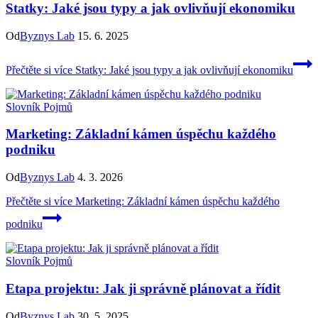
Statky: Jaké jsou typy a jak ovlivňují ekonomiku
Od
Byznys Lab
15. 6. 2025
Přečtěte si více
Statky: Jaké jsou typy a jak ovlivňují ekonomiku
Slovník Pojmů
Marketing: Základní kámen úspěchu každého
podniku
Od
Byznys Lab
4. 3. 2026
Přečtěte si více
Marketing: Základní kámen úspěchu každého
podniku
Slovník Pojmů
Etapa projektu: Jak ji správně plánovat a řídit
Od
Byznys Lab
30. 5. 2025