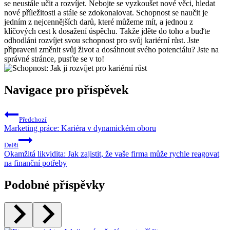
se neustále učit a rozvíjet. Nebojte se vyzkoušet nové věci, hledat
nové příležitosti a stále se zdokonalovat. Schopnost se naučit je
jedním z nejcennějších darů, které můžeme mít, a jednou z
klíčových cest k dosažení úspěchu. Takže jděte do toho a buďte
odhodláni rozvíjet svou schopnost pro svůj kariérní růst. Jste
připraveni změnit svůj život a dosáhnout svého potenciálu? Jste na
správné stránce, pusťte se v to!
Navigace pro příspěvek
Předchozí
Marketing práce: Kariéra v dynamickém oboru
Další
Okamžitá likvidita: Jak zajistit, že vaše firma může rychle reagovat
na finanční potřeby
Podobné příspěvky