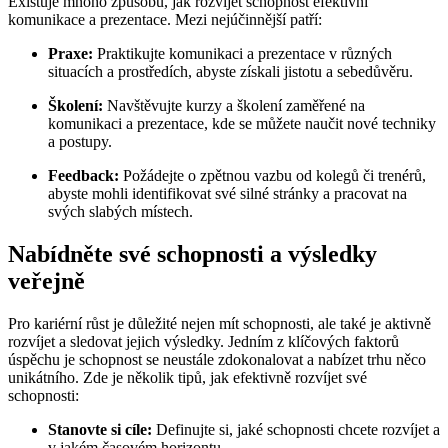
Existuje mnoho způsobů, jak rozvíjet schopnost efektivní
komunikace a prezentace. Mezi nejúčinnější patří:
Praxe:
Praktikujte komunikaci a prezentace v různých
situacích a prostředích, abyste získali jistotu a sebedůvěru.
Školení:
Navštěvujte kurzy a školení zaměřené na
komunikaci a prezentace, kde se můžete naučit nové techniky
a postupy.
Feedback:
Požádejte o zpětnou vazbu od kolegů či trenérů,
abyste mohli identifikovat své silné stránky a pracovat na
svých slabých místech.
Nabídněte své schopnosti a výsledky
veřejně
Pro kariérní růst je důležité nejen mít schopnosti, ale také je aktivně
rozvíjet a sledovat jejich výsledky. Jedním z klíčových faktorů
úspěchu je schopnost se neustále zdokonalovat a nabízet trhu něco
unikátního. Zde je několik tipů, jak efektivně rozvíjet své
schopnosti:
Stanovte si cíle:
Definujte si, jaké schopnosti chcete rozvíjet a
v jakém časovém horizontu.