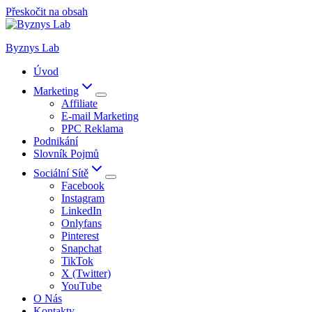
Přeskočit na obsah
Byznys Lab
Úvod
Marketing
Affiliate
E-mail Marketing
PPC Reklama
Podnikání
Slovník Pojmů
Sociální Sítě
Facebook
Instagram
LinkedIn
Onlyfans
Pinterest
Snapchat
TikTok
X (Twitter)
YouTube
O Nás
Kontakty