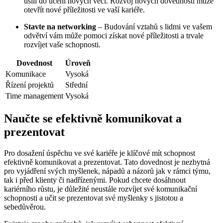
úsilí do učení nových věcí. Rozvoj nových dovedností může
otevřít nové příležitosti ve vaší kariéře.
Stavte na networking
– Budování vztahů s lidmi ve vašem
odvětví vám může pomoci získat nové příležitosti a trvale
rozvíjet vaše schopnosti.
Dovednost
Úroveň
Komunikace
Vysoká
Řízení projektů
Střední
Time management
Vysoká
Naučte se efektivně komunikovat a
prezentovat
Pro dosažení úspěchu ve své kariéře je klíčové mít schopnost
efektivně komunikovat a prezentovat. Tato dovednost je nezbytná
pro vyjádření svých myšlenek, nápadů a názorů jak v rámci týmu,
tak i před klienty či nadřízenými. Pokud chcete dosáhnout
kariérního růstu, je důležité neustále rozvíjet své komunikační
schopnosti a učit se prezentovat své myšlenky s jistotou a
sebedůvěrou.