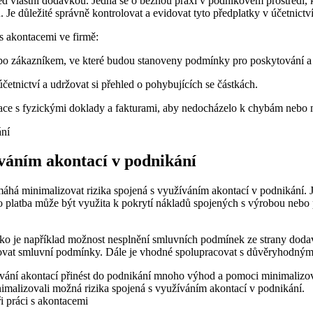
ed vlastní dodávkou. Jedná se o běžnou praxi v podnikovém prostředí, 
e důležité správně kontrolovat a evidovat tyto předplatky v účetnict
i s akontacemi ve firmě:
 zákazníkem, ve které budou stanoveny podmínky pro poskytování a 
četnictví a udržovat si přehled o pohybujících se částkách.
tace s fyzickými doklady a fakturami, aby nedocházelo k chybám nebo
íváním akontací v podnikání
há minimalizovat rizika spojená s využíváním akontací v podnikání. J
 platba může být využita k pokrytí nákladů spojených s výrobou nebo p
jako je například možnost nesplnění smluvních podmínek ze strany doda
rolovat smluvní podmínky. Dále je vhodné spolupracovat s důvěryhodnými
vání akontací přinést do podnikání mnoho výhod a pomoci minimalizovat
inimalizovali možná rizika spojená s využíváním akontací v podnikání.