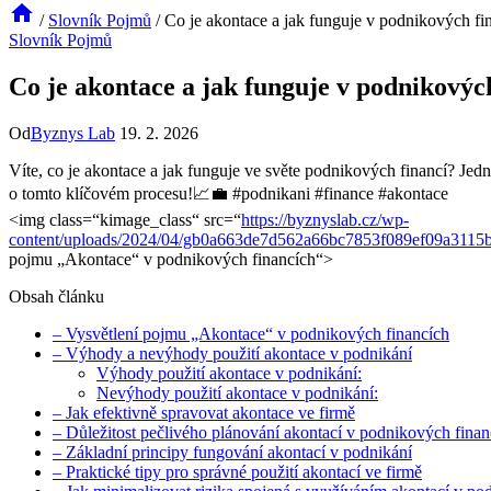
/
Slovník Pojmů
/
Co je akontace a jak funguje v podnikových fi
Slovník Pojmů
Co je akontace a jak funguje v podnikovýc
Od
Byznys Lab
19. 2. 2026
Víte, co je akontace a jak funguje ve světe podnikových financí? Jedná
o tomto klíčovém procesu!📈💼 #podnikani #finance #akontace
<img class=“kimage_class“ src=“
https://byznyslab.cz/wp-
content/uploads/2024/04/gb0a663de7d562a66bc7853f089ef09a31
pojmu „Akontace“ v podnikových financích“>
Obsah článku
– Vysvětlení pojmu „Akontace“ v podnikových financích
– Výhody a nevýhody použití akontace v podnikání
Výhody použití akontace v podnikání:
Nevýhody použití akontace v podnikání:
– Jak efektivně spravovat akontace ve firmě
– Důležitost pečlivého plánování akontací v podnikových finan
– Základní principy fungování akontací v podnikání
– Praktické tipy pro správné použití akontací ve firmě