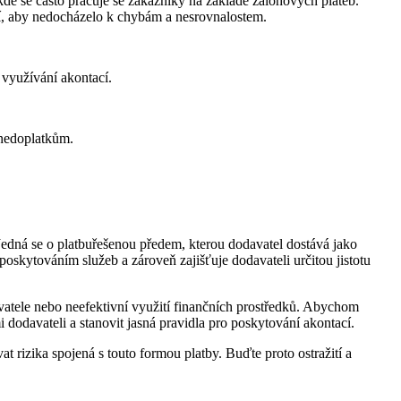
kde se často pracuje se zákazníky na základě zálohových plateb.
ví, aby nedocházelo k chybám a nesrovnalostem.
využívání akontací.
 nedoplatkům.
edná se o platbuřešenou předem, kterou dodavatel dostává jako
oskytováním služeb a zároveň zajišťuje dodavateli určitou jistotu
vatele nebo neefektivní využití finančních prostředků. Abychom
 dodavateli a stanovit jasná pravidla pro poskytování akontací.
 rizika spojená s touto formou platby. Buďte proto ostražití a