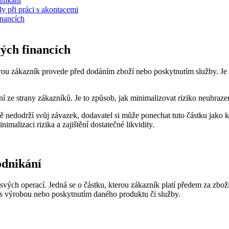
dnikání
y při práci s akontacemi
inancích
ých financích
rou zákazník provede před dodáním zboží nebo poskytnutím služby. Je to
ní ze strany zákazníků. Je to způsob, jak minimalizovat riziko neuhraz
ně nedodrží svůj závazek, dodavatel si může ponechat tuto částku jako
malizaci rizika a zajištění dostatečné likvidity.
odnikání
 svých operací. Jedná se o částku, kterou zákazník platí předem za zbož
né s výrobou nebo poskytnutím daného produktu či služby.