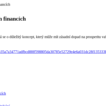
nancích
h financích
 se o důležitý koncept, který může mít zásadní dopad na prosperitu vaší
15b35a7a34771adfbcd88ff598805da30785e52729e4e6a031dc28f13533
cích