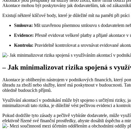
Akontace jsou předplatky na služby nebo zboží, které firma obdrží př
Akontace mohou být poskytovány jak dodavatelům, tak od zákazníků. J
Existují některé klíčové body, které je důležité mít na paměti při prác
Smlouva:
Mít uzavřenou písemnou smlouvu s dodavatelem nebo
Evidence:
Přesně evidovat veškeré platby a přijaté akontace v ú
Kontrola:
Pravidelně kontrolovat a srovnávat evidované akon
– Jak minimalizovat rizika spojená s využ
Akontace je oblíbeným nástrojem v podnikových financích, který pomá
úhradu za zboží nebo služby, které má poskytnout v budoucnosti. Tato
ohledně budoucích příjmů.
Využívání akontací v podnikání může být spojeno s určitými riziky, 
minimalizovali tato rizika, je důležité vést pečlivou evidenci a kont
Pokud dodržíte tyto zásady a pečlivě vybíráte dodavatele, může využí
efektivně řízené své finanční prostředky, abyste dosáhli úspěchu a m