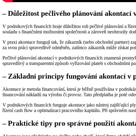
– Důležitost pečlivého plánování akontací
V podnikových financích hraje důležitou roli pečlivé plánování a řízen
souladu s finančními možnostmi společnosti a zároveň neohrozily dod
V praxi akontace fungují tak, že zákazník (nebo obchodní partner) zap
za svou práci spravedlivě odměněn, zatímco zákazník může získat pot
Pečlivé plánování akontací v podnikových financích znamená promyšlené
spravedlivý a transparentní způsob vyřizování plateb s obchodními pa
– Základní principy fungování akontací v 
Akontace je metoda financování, která je běžně používána v podnikán
financování nákladů na výrobu či provoz. Tato předplatba je poté ode
V podnikových financích funguje akontace jako nástroj zajišťující pl
řízení cash flow a optimalizaci pracovního kapitálu. Při správném na
– Praktické tipy pro správné použití akont