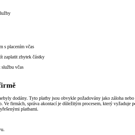
služby
ům s placením včas
 zaplatit zbytek částky
 službu včas
firmě
nebyly dodány. Tyto platby jsou obvykle požadovány jako záloha nebo p
Ve firmách, správa akontací je důležitým procesem, který vyžaduje pečl
vyřešenými platbami.
vu.