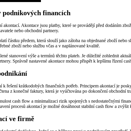
 v podnikových financích
í akontací. Akontace jsou platby, které se provádějí před dodáním zboží
avatele nebo obchodní partnery.
latí částku předem, která slouží jako záloha na objednané zboží nebo sl
řebné zboží nebo službu včas a v naplánované kvalitě.
 stanovení výše a termínů těchto plateb. Je důležité zohlednit aktuální
rtnery. Správně nastavené akontace mohou přispět k lepšímu řízení cash 
podnikání
í k řešení krátkodobých finančních potřeb. Principem akontací je posk
čtena z konečné faktury, která je vyúčtována po dokončení obchodní tr
ynulost cash flow a minimalizaci rizik spojených s nedostatečnými fina
stavení procesů akontací je možné dosáhnout stabilní cash flow a zvýši
ací ve firmě