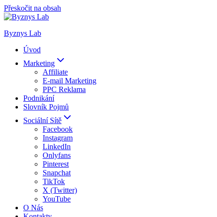
Přeskočit na obsah
Byznys Lab
Úvod
Marketing
Affiliate
E-mail Marketing
PPC Reklama
Podnikání
Slovník Pojmů
Sociální Sítě
Facebook
Instagram
LinkedIn
Onlyfans
Pinterest
Snapchat
TikTok
X (Twitter)
YouTube
O Nás
Kontakty