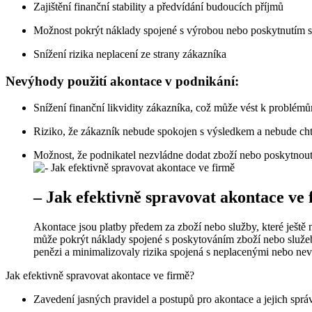
Zajištění finanční stability a předvídání budoucích příjmů
Možnost pokrýt náklady spojené s výrobou nebo poskytnutím 
Snížení rizika neplacení ze strany zákazníka
Nevýhody použití akontace v podnikání:
Snížení finanční likvidity zákazníka, což může vést k problém
Riziko, že zákazník nebude spokojen s výsledkem a nebude chtít
Možnost, že podnikatel nezvládne dodat zboží nebo poskytnout
– Jak efektivně spravovat akontace ve 
Akontace jsou platby předem za zboží nebo služby, které ještě 
může pokrýt náklady spojené s poskytováním zboží nebo služeb. 
penězi a minimalizovaly rizika spojená s neplacenými nebo ne
Jak efektivně spravovat akontace ve firmě?
Zavedení jasných pravidel a postupů pro akontace a jejich sprá