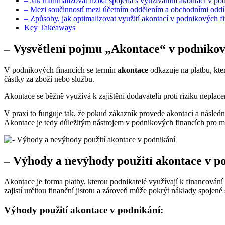
– Jak minimalizovat rizika spojená s využíváním akontací v po
– Mezi součinností mezi účetním oddělením a obchodními oddíl
– Způsoby, jak optimalizovat využití akontací v podnikových f
Key Takeaways
– Vysvětlení pojmu „Akontace“ v podnikov
V podnikových financích se termín
akontace
odkazuje na platbu, kte
částky za zboží nebo službu.
Akontace se běžně využívá k zajištění dodavatelů proti riziku neplace
V praxi to funguje tak, že pokud zákazník provede akontaci a násled
Akontace je tedy důležitým nástrojem v podnikových financích pro mini
– Výhody a nevýhody použití akontace v p
Akontace je forma platby, kterou podnikatelé využívají k financování
zajistí určitou finanční jistotu a zároveň může pokrýt náklady spoje
Výhody použití akontace v podnikání: