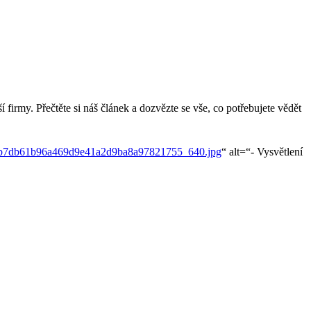
 firmy. Přečtěte si náš článek a dozvězte se vše, co potřebujete vědět
3b7db61b96a469d9e41a2d9ba8a97821755_640.jpg
“ alt=“- Vysvětlení