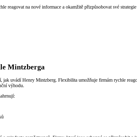
hle reagovat na nové informace a okamžitě přizpůsobovat své strategie a
dle Mintzberga
ání, jak uvádí Henry Mintzberg. Flexibilita umožňuje firmám rychle re
enční výhodu.
ahrnují:
ků