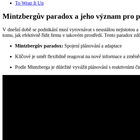
To Wrap It Up
Mintzbergův paradox a jeho význam pro p
V dnešní době se podnikání musí vyrovnávat s neustálou nejistotou
tomu, jak efektivně řídit firmu v takovém prostředí. Tento paradox z
Mintzbergův paradox:
Spojení plánování a adaptace
Klíčové je umět flexibilně reagovat na nové informace a změněn
Podle Mintzberga je důležité vyvážit plánování s reaktivními č