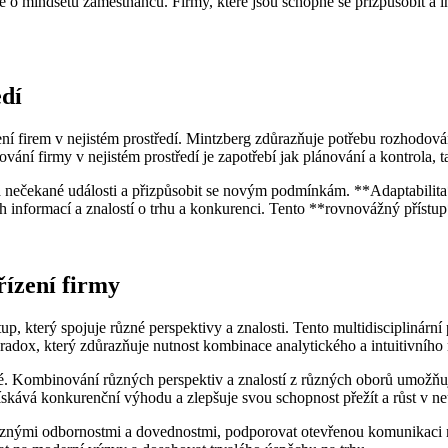
aké o mindsetu zaměstnanců. Firmy, které jsou schopné se přizpůsobit a
edí
ní firem v nejistém prostředí. Mintzberg zdůrazňuje potřebu rozhodov
ání firmy v nejistém prostředí je zapotřebí jak plánování a kontrola, ta
 na nečekané události a přizpůsobit se novým podmínkám. **Adaptabilita
 informací a znalostí o trhu a konkurenci. Tento **rovnovážný přístup*
řízení firmy
 který spojuje různé perspektivy a znalosti. Tento multidisciplinární p
ox, který zdůrazňuje nutnost kombinace analytického a intuitivního m
lné. Kombinování různých perspektiv a znalostí z různých oborů umožň
získává konkurenční výhodu a zlepšuje svou schopnost přežít a růst v ne
ůznými odbornostmi a dovednostmi, podporovat otevřenou komunikaci mez