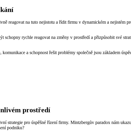
ikání
ivně reagovat na tuto nejistotu a řídit firmu v dynamickém a nejistém
 být schopny rychle reagovat na změny v prostředí a přizpůsobit své st
práce, komunikace a schopnost řešit problémy společně jsou základem ús
ěnlivém prostředí
tivní strategie pro úspěšné řízení firmy. Mintzbergův paradox nám ukazu
zení podniku?