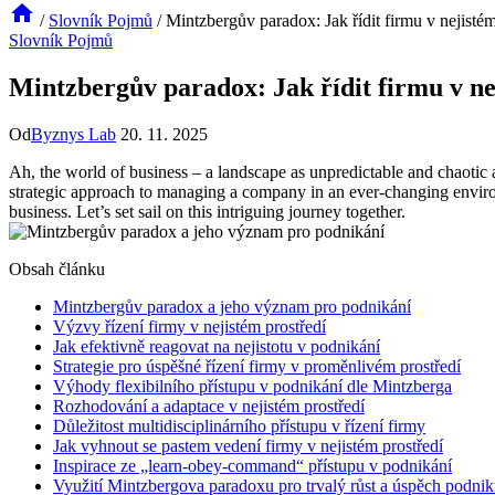
/
Slovník Pojmů
/
Mintzbergův paradox: Jak řídit firmu v nejistém
Slovník Pojmů
Mintzbergův paradox: Jak řídit firmu v ne
Od
Byznys Lab
20. 11. 2025
Ah, the world of business – a landscape as unpredictable and chaotic 
strategic approach to managing a company in an ever-changing environm
business. Let’s set sail on this intriguing journey together.
Obsah článku
Mintzbergův paradox a jeho význam pro podnikání
Výzvy řízení firmy v nejistém prostředí
Jak efektivně reagovat na nejistotu v podnikání
Strategie pro úspěšné řízení firmy v proměnlivém prostředí
Výhody flexibilního přístupu v podnikání dle Mintzberga
Rozhodování a adaptace v nejistém prostředí
Důležitost multidisciplinárního přístupu v řízení firmy
Jak vyhnout se pastem vedení firmy v nejistém prostředí
Inspirace ze „learn-obey-command“ přístupu v podnikání
Využití Mintzbergova paradoxu pro trvalý růst a úspěch podni