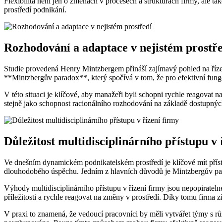
Flexibilita není jen o změnách v procesech a strukturách firmy, ale t
prostředí podnikání.
Rozhodování a adaptace v nejistém prostř
Studie provedená Henry Mintzbergem přináší zajímavý pohled na říze
**Mintzbergův paradox**, který spočívá v tom, že pro efektivní fungov
V této situaci je klíčové, aby manažeři byli schopni rychle reagovat
stejně jako schopnost racionálního rozhodování na základě dostupných
Důležitost multidisciplinárního přístupu v 
Ve dnešním dynamickém podnikatelském prostředí je klíčové mít přístup,
dlouhodobého úspěchu. Jedním z hlavních důvodů je Mintzbergův parad
Výhody multidisciplinárního přístupu v řízení firmy jsou nepopirate
příležitosti a rychle reagovat na změny v prostředí. Díky tomu firma 
V praxi to znamená, že vedoucí pracovníci by měli vytvářet týmy s r