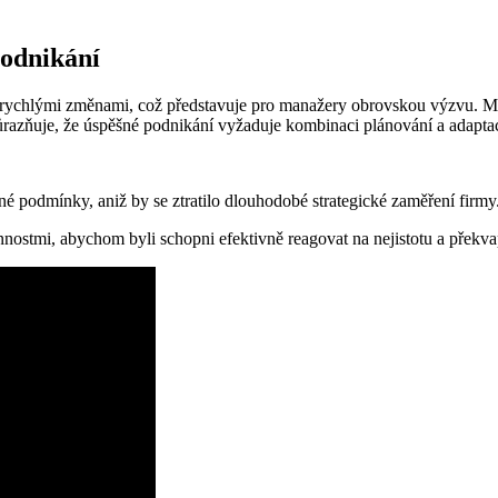
odnikání
 a rychlými změnami, což představuje pro manažery obrovskou výzvu. 
důrazňuje, že úspěšné podnikání vyžaduje kombinaci plánování a adaptace
é podmínky, aniž by se ztratilo dlouhodobé strategické zaměření firmy
innostmi, abychom byli schopni efektivně reagovat na nejistotu a překv