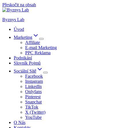
Přeskočit na obsah
Byznys Lab
Úvod
Marketing
Affiliate
E-mail Marketing
PPC Reklama
Podnikání
Slovník Pojmů
Sociální Sítě
Facebook
Instagram
LinkedIn
Onlyfans
Pinterest
Snapchat
TikTok
X (Twitter)
YouTube
O Nás
Kontakty