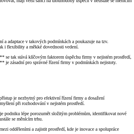
 inovovat, mají větší šanci na dlouhodobý úspěch v neustále se měnícím
ání a adaptace v takových podmínkách a poukazuje na tzv.
k i flexibility a měkké dovednosti vedení.
** se tak stává klíčovým faktorem úspěchu firmy v nejistém prostředí,
* je zásadní pro správné řízení firmy v podmínkách nejistoty.
řístup je nezbytný pro efektivní řízení firmy a dosažení
yšlení při rozhodování v nejistém prostředí.
uje podniku lépe porozumět složitým problémům, identifikovat nové
ustále se měnícím trhu.
i odděleními a zajistit prostředí, kde je inovace a spolupráce