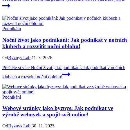
Podnikání
Noční život jako podnikání: Jak podnikat v nočních
klubech a rozsvítit noční oblohu!
Od
Byznys Lab
11. 3. 2026
Přečtěte si více
Noční život jako podnikání: Jak podnikat v nočních
klubech a rozsvítit noční oblohu!
Podnikání
Webové stránky jako byznys: Jak podnikat ve
výrobě webovek a spojit svět online!
Od
Byznys Lab
30. 11. 2025