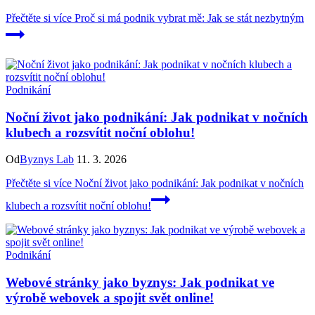
Přečtěte si více
Proč si má podnik vybrat mě: Jak se stát nezbytným
Podnikání
Noční život jako podnikání: Jak podnikat v nočních
klubech a rozsvítit noční oblohu!
Od
Byznys Lab
11. 3. 2026
Přečtěte si více
Noční život jako podnikání: Jak podnikat v nočních
klubech a rozsvítit noční oblohu!
Podnikání
Webové stránky jako byznys: Jak podnikat ve
výrobě webovek a spojit svět online!