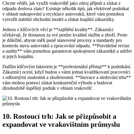
Chcete vědět, jak využít vrakoviště jako zdroj příjmů a získat z
odpadu doslova zlato? Existuje několik tipů, jak efektivně podnikat
v oblasti nakupování a recyklace autovraků, které vám pomohou
vytvořit stabilní obchodní model a získat loajální zákazníky.
Jednou z klíčových věcí je **zajištění kvality**. Zákazníci
očekávají, že dostanou za své peníze kvalitní službu a zboží. Proto
je důležité, abyste měli jasně stanovené procesy a standardy pro
kontrolu stavu autovraků a zpracování odpadu. **Pravidelné revize
a audity** vám pomohou garantovat spokojenost zákazníků a udržet
si jejich loajalitu.
Dalším klíčovým faktorem je **profesionální přístup** k podnikání.
Zákazníci ocení, když budou s vámi jednat kvalifikovaní pracovníci
s odbornými znalostmi a zkušenostmi. **Inovace a sledování trhu**
vám mohou pomoci získat konkurenční výhodu a budovat
dlouhodobě úspěšný podnik v oblasti vrakovišť.
10. Rostoucí trh: Jak se přizpůsobit a
expandovat ve vrakovištním průmyslu