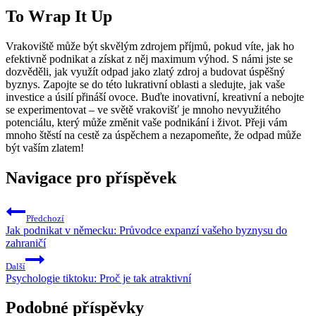
To Wrap It Up
Vrakoviště může být skvělým zdrojem příjmů, pokud víte, jak ho
efektivně podnikat a získat z něj maximum výhod. S námi jste se
dozvěděli, jak využít odpad jako zlatý zdroj a budovat úspěšný
byznys. Zapojte se do této lukrativní oblasti a sledujte, jak vaše
investice a úsilí přináší ovoce. Buďte inovativní, kreativní a nebojte
se experimentovat – ve světě vrakovišť je mnoho nevyužitého
potenciálu, který může změnit vaše podnikání i život. Přeji vám
mnoho štěstí na cestě za úspěchem a nezapomeňte, že odpad může
být vaším zlatem!
Navigace pro příspěvek
Předchozí
Jak podnikat v německu: Průvodce expanzí vašeho byznysu do
zahraničí
Další
Psychologie tiktoku: Proč je tak atraktivní
Podobné příspěvky