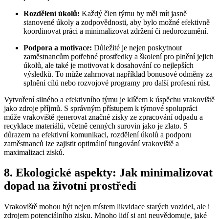
Rozdělení úkolů:
Každý člen týmu by měl mít jasně
stanovené úkoly a zodpovědnosti, aby bylo možné efektivně
koordinovat práci a minimalizovat zdržení či nedorozumění.
Podpora a motivace:
Důležité je nejen poskytnout
zaměstnancům potřebné prostředky a školení pro plnění jejich
úkolů, ale také je motivovat k dosahování co nejlepších
výsledků. To může zahrnovat například bonusové odměny za
splnění cílů nebo rozvojové programy pro další profesní růst.
Vytvoření silného a efektivního týmu je klíčem k úspěchu vrakoviště
jako zdroje příjmů. S správným přístupem k týmové spolupráci
může vrakoviště generovat značné zisky ze zpracování odpadu a
recyklace materiálů, včetně cenných surovin jako je zlato. S
důrazem na efektivní komunikaci, rozdělení úkolů a podporu
zaměstnanců lze zajistit optimální fungování vrakoviště a
maximalizaci zisků.
8. Ekologické aspekty: Jak minimalizovat
dopad na životní prostředí
Vrakoviště mohou být nejen místem likvidace starých vozidel, ale i
zdrojem potenciálního zisku. Mnoho lidí si ani neuvědomuje, jaké