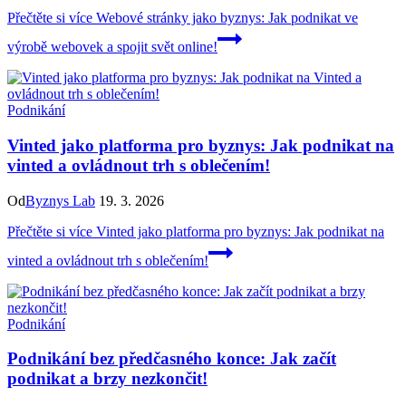
Přečtěte si více
Webové stránky jako byznys: Jak podnikat ve
výrobě webovek a spojit svět online!
Podnikání
Vinted jako platforma pro byznys: Jak podnikat na
vinted a ovládnout trh s oblečením!
Od
Byznys Lab
19. 3. 2026
Přečtěte si více
Vinted jako platforma pro byznys: Jak podnikat na
vinted a ovládnout trh s oblečením!
Podnikání
Podnikání bez předčasného konce: Jak začít
podnikat a brzy nezkončit!