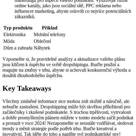
marketingu pro úspěch vašeho podnikání. Využívejte různé
online kanály, jako jsou sociální sítě, PPC reklama nebo
influencer marketing, abyste oslovili co nejvíce potenciálních
zákazníků.
Typ produktu
Příklad
Elektronika
Mobilní telefony
Móda
Oblečení
Dům a zahrada
Nábytek
Vzpomeňte si, že pravidelné analýzy a aktualizace vašeho plánu
jsou klíčem k úspěchu ve světě dropshipingu. Buďte pružní a
reagujte na změny v trhu, abyste si uchovali konkurenční výhodu a
dosáhli dlouhodobého úspěchu.
Key Takeaways
Všechny zmíněné informace sice mohou znít složitě a náročně, ale
nebuďte zastrašeni. Dropshipping může být skvělou příležitostí pro
začátečníky i zkušené podnikatele. S trochou trpělivosti, vytrvalosti
a dobře promyšleným plánem můžete v tomto modelu začít podnikat
a prorazit v roce 2024! Nezapomeňte se neustále vzdělávat, sledovat
trendy a měnit strategie podle potřeb trhu. Buďte kreativní a
inovativní. Tak jděte do toho a naplňte své podnikatelské sny!