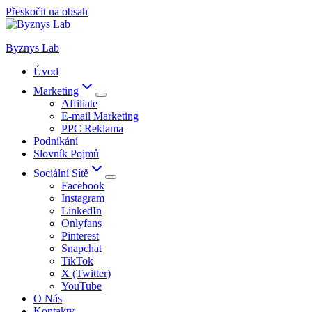
Přeskočit na obsah
Byznys Lab
Úvod
Marketing
Affiliate
E-mail Marketing
PPC Reklama
Podnikání
Slovník Pojmů
Sociální Sítě
Facebook
Instagram
LinkedIn
Onlyfans
Pinterest
Snapchat
TikTok
X (Twitter)
YouTube
O Nás
Kontakty