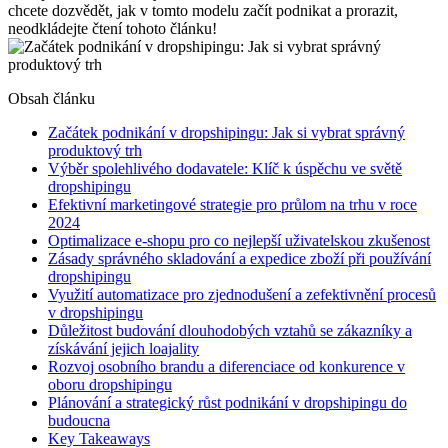
chcete dozvědět, jak v tomto modelu začít podnikat a prorazit,
neodkládejte čtení tohoto článku!
Obsah článku
Začátek podnikání v dropshipingu: Jak si vybrat správný
produktový trh
Výběr spolehlivého dodavatele: Klíč k úspěchu ve světě
dropshipingu
Efektivní marketingové strategie pro průlom na trhu v roce
2024
Optimalizace e-shopu pro co nejlepší uživatelskou zkušenost
Zásady správného skladování a expedice zboží při používání
dropshipingu
Využití automatizace pro zjednodušení a zefektivnění procesů
v dropshipingu
Důležitost budování dlouhodobých vztahů se zákazníky a
získávání jejich loajality
Rozvoj osobního brandu a diferenciace od konkurence v
oboru dropshipingu
Plánování a strategický růst podnikání v dropshipingu do
budoucna
Key Takeaways