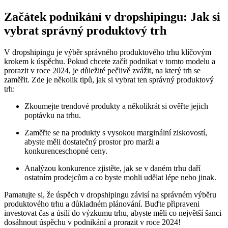
Začátek podnikání v dropshipingu: Jak si
vybrat správný produktový trh
V dropshipingu je výběr správného produktového trhu klíčovým
krokem k úspěchu. Pokud chcete začít podnikat v tomto modelu a
prorazit v roce 2024, je důležité pečlivě zvážit, na který trh se
zaměřit. Zde je několik tipů, jak si vybrat ten správný produktový
trh:
Zkoumejte trendové produkty a několikrát si ověřte jejich
poptávku na trhu.
Zaměřte se na produkty s vysokou marginální ziskovostí,
abyste měli dostatečný prostor pro marži a
konkurenceschopné ceny.
Analýzou konkurence zjistěte, jak se v daném trhu daří
ostatním prodejcům a co byste mohli udělat lépe nebo jinak.
Pamatujte si, že úspěch v dropshipingu závisí na správném výběru
produktového trhu a důkladném plánování. Buďte připraveni
investovat čas a úsilí do výzkumu trhu, abyste měli co největší šanci
dosáhnout úspěchu v podnikání a prorazit v roce 2024!