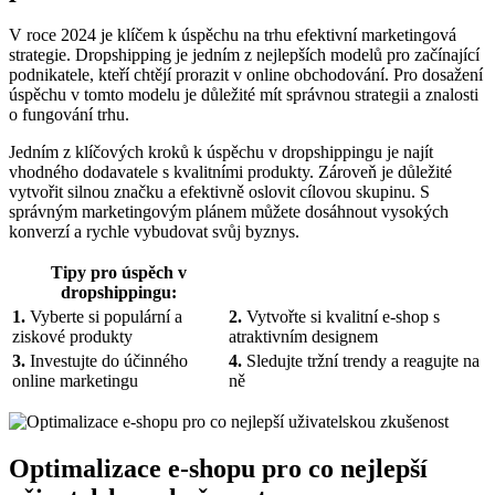
V roce 2024 je klíčem k úspěchu na trhu efektivní marketingová
strategie. Dropshipping je jedním z nejlepších modelů pro začínající
podnikatele, kteří chtějí prorazit v online obchodování. Pro dosažení
úspěchu v tomto modelu je důležité mít správnou strategii a znalosti
o fungování trhu.
Jedním z klíčových kroků k úspěchu v dropshippingu je najít
vhodného dodavatele s kvalitními produkty. Zároveň je důležité
vytvořit silnou značku a efektivně oslovit cílovou skupinu. S
správným marketingovým plánem můžete dosáhnout vysokých
konverzí a rychle vybudovat svůj byznys.
Tipy pro úspěch v
dropshippingu:
1.
Vyberte si populární a
2.
Vytvořte si kvalitní e-shop s
ziskové produkty
atraktivním designem
3.
Investujte do účinného
4.
Sledujte tržní trendy a reagujte na
online marketingu
ně
Optimalizace e-shopu pro co nejlepší