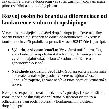
zákazníci se vracejí a doporučují vás svým známým, což vám může
přinést stabilní a dlouhodobý příjem.
Rozvoj osobního brandu a diferenciace od
konkurence v oboru dropshipingu
V rychle se rozvíjejícím odvětví dropshipingu je klíčové mít silný
osobní brand a být schopen se odlišit od konkurence. Jak tedy v
tomto modelu začít podnikat a prorazit v roce 2024? Zde je pár tipů:
Vybudujte si vlastní značku:
Vytvořte si unikátní značku,
která bude mít svůj vlastní styl a hodnoty. To vám pomůže
vytvořit loajální zákaznickou základnu a odlišit se od
generických e-shopů.
Nabídněte exkluzivní produkty:
Spolupracujte s unikátními
dodavateli a nabízejte produkty, které nenajdou zákazníci
jinde. Tím zajistíte, že vaše nabídka bude opravdu jedinečná a
lákavá.
Nebojte se experimentovat a hledat nové způsoby, jak se odlišit od
konkurence a posílit svůj osobní brand. S trochou kreativity a
odhodlání se vám podaří prorazit v konkurenčním prostředí
dropshipingu!