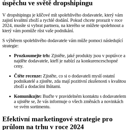
úspěchu ve světě dropshipingu
V dropshipingu je klíčové mít spolehlivého dodavatele, který vám
zajistí kvalitní zboží a rychlé dodání. Pokud chcete prorazit v roce
2024, musíte si vybrat partnera, na kterého se můžete spolehnout a
který vám pomůže růst vaše podnikání.
S výběrem spolehlivého dodavatele vám může pomoci následující
strategie:
Prozkoumejte trh:
Zjistěte, jaké produkty jsou v poptávce a
najděte dodavatele, kteří je nabízí za konkurenceschopné
ceny.
Čtěte recenze:
Zjistěte, co si o dodavateli myslí ostatní
podnikatelé a zjistěte, zda mají pozitivní zkušenosti s kvalitou
zboží a dodacími lhůtami.
Komunikujte:
Buďte v pravidelném kontaktu s dodavatelem
a ujistěte se, že vás informuje o všech změnách a novinkách
ve svém sortimentu.
Efektivní marketingové strategie pro
průlom na trhu v roce 2024