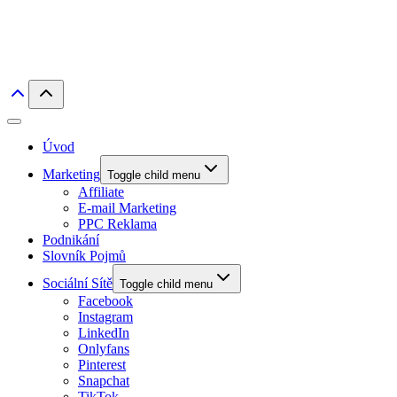
Úvod
Marketing
Toggle child menu
Affiliate
E-mail Marketing
PPC Reklama
Podnikání
Slovník Pojmů
Sociální Sítě
Toggle child menu
Facebook
Instagram
LinkedIn
Onlyfans
Pinterest
Snapchat
TikTok