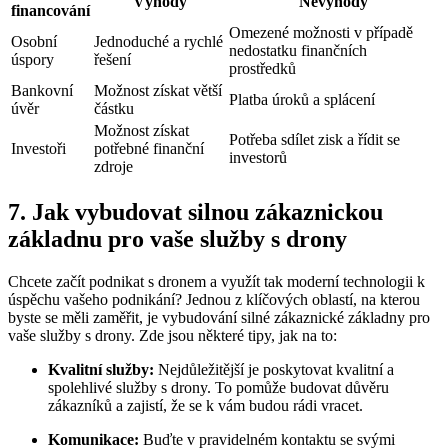
Výhody
Nevýhody
financování
Omezené možnosti v případě
Osobní
Jednoduché a rychlé
nedostatku finančních
úspory
řešení
prostředků
Bankovní
Možnost získat větší
Platba úroků a splácení
úvěr
částku
Možnost získat
Potřeba sdílet zisk a řídit se
Investoři
potřebné finanční
investorů
zdroje
7. Jak vybudovat silnou zákaznickou
základnu pro vaše služby s drony
Chcete začít podnikat s dronem a využít tak moderní technologii k
úspěchu vašeho podnikání? Jednou z klíčových oblastí, na kterou
byste se měli zaměřit, je vybudování silné zákaznické základny pro
vaše služby s drony. Zde jsou některé tipy, jak na to:
Kvalitní služby:
Nejdůležitější je poskytovat kvalitní a
spolehlivé služby s drony. To pomůže budovat důvěru
zákazníků a zajistí, že se k vám budou rádi vracet.
Komunikace:
Buďte v pravidelném kontaktu se svými