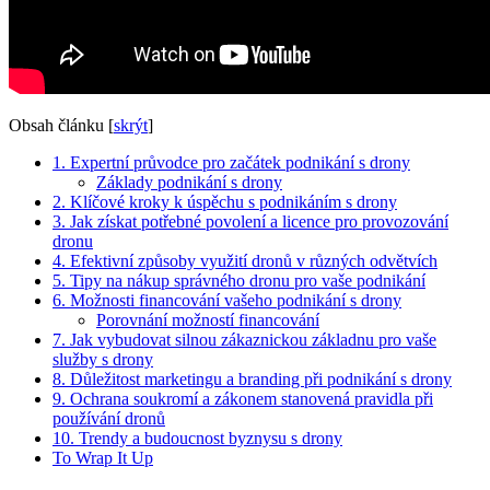
Obsah článku
[
skrýt
]
1. Expertní průvodce pro začátek podnikání s drony
Základy podnikání s drony
2. Klíčové kroky k úspěchu s podnikáním s drony
3. Jak získat potřebné povolení a licence pro provozování
dronu
4. Efektivní způsoby využití dronů v různých odvětvích
5. Tipy na nákup správného dronu pro vaše podnikání
6. Možnosti financování vašeho podnikání s drony
Porovnání možností financování
7. Jak vybudovat silnou zákaznickou základnu pro vaše
služby s drony
8. Důležitost marketingu a branding při podnikání s drony
9. Ochrana soukromí a zákonem stanovená pravidla při
používání dronů
10. Trendy a budoucnost byznysu s drony
To Wrap It Up