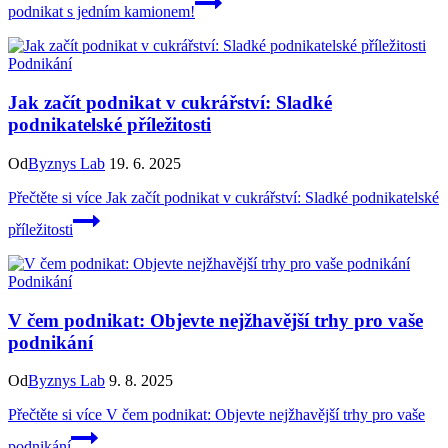
podnikat s jedním kamionem!
Podnikání
Jak začít podnikat v cukrářství: Sladké
podnikatelské příležitosti
Od
Byznys Lab
19. 6. 2025
Přečtěte si více
Jak začít podnikat v cukrářství: Sladké podnikatelské
příležitosti
Podnikání
V čem podnikat: Objevte nejžhavější trhy pro vaše
podnikání
Od
Byznys Lab
9. 8. 2025
Přečtěte si více
V čem podnikat: Objevte nejžhavější trhy pro vaše
podnikání