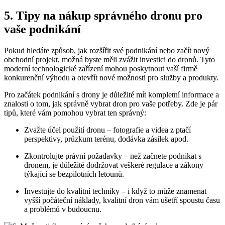
5. Tipy na nákup správného dronu pro
vaše podnikání
Pokud hledáte způsob, jak rozšířit své podnikání nebo začít nový
obchodní projekt, možná byste měli zvážit investici do dronů. Tyto
moderní technologické zařízení mohou poskytnout vaší firmě
konkurenční výhodu a otevřít nové možnosti pro služby a produkty.
Pro začátek podnikání s drony je důležité mít kompletní informace a
znalosti o tom, jak správně vybrat dron pro vaše potřeby. Zde je pár
tipů, které vám pomohou vybrat ten správný:
Zvažte účel použití dronu – fotografie a videa z ptačí
perspektivy, průzkum terénu, dodávka zásilek apod.
Zkontrolujte právní požadavky – než začnete podnikat s
dronem, je důležité dodržovat veškeré regulace a zákony
týkající se bezpilotních letounů.
Investujte do kvalitní techniky – i když to může znamenat
vyšší počáteční náklady, kvalitní dron vám ušetří spoustu času
a problémů v budoucnu.