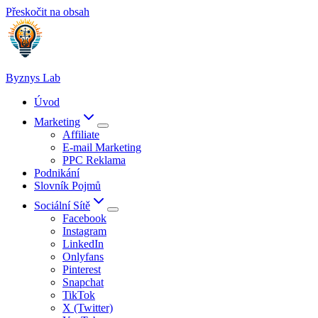
Přeskočit na obsah
Byznys Lab
Úvod
Marketing
Affiliate
E-mail Marketing
PPC Reklama
Podnikání
Slovník Pojmů
Sociální Sítě
Facebook
Instagram
LinkedIn
Onlyfans
Pinterest
Snapchat
TikTok
X (Twitter)