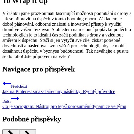
To Wrap It Up
V článku jsme prozkoumali fascinující možnosti podnikání s drony a
jak se připravit na úspěch v tomto booming oboru. Základem je
dobré plánování, odborné znalosti a inovativní přístup k využití
dronů ve vašem byznysu. S ohledem na rostoucí poptávku po těchto
technologiích je to ideální čas začít podnikat s drony a vzlétnout
směrem k úspěchu. Stačí si jen vytyčit své cíle, získat potřebné
dovednosti a následovat svou vášeň pro technologii, abyste mohli
dosáhnout úspěchu v byznysu budoucnosti. Tak neváhejte a pusťte
se do toho! Jste připraveni na vzlet?
Navigace pro příspěvek
Předchozí
Jak na Pinterest smazat všechny nástěnky: Rychlý průvodce
Další
Co je sociogram: Nástroj pro lepší porozumění dynamice ve týmu
Podobné příspěvky