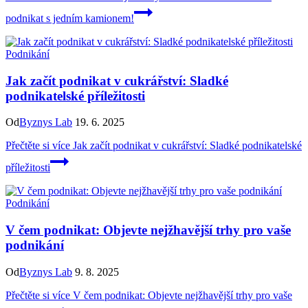
podnikat s jedním kamionem!
Podnikání
Jak začít podnikat v cukrářství: Sladké
podnikatelské příležitosti
Od
Byznys Lab
19. 6. 2025
Přečtěte si více
Jak začít podnikat v cukrářství: Sladké podnikatelské
příležitosti
Podnikání
V čem podnikat: Objevte nejžhavější trhy pro vaše
podnikání
Od
Byznys Lab
9. 8. 2025
Přečtěte si více
V čem podnikat: Objevte nejžhavější trhy pro vaše