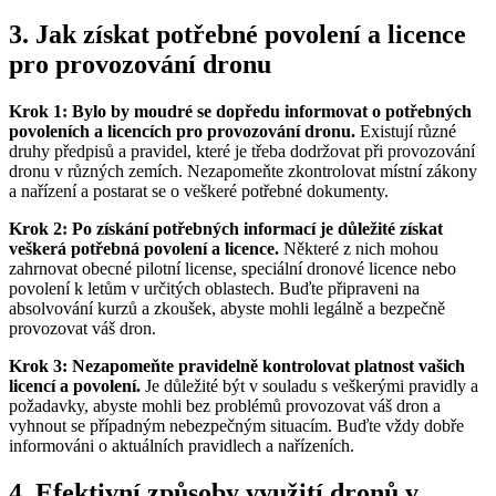
3. Jak získat potřebné povolení a licence
pro provozování dronu
Krok 1: Bylo by moudré se dopředu informovat o potřebných
povoleních a licencích pro provozování dronu.
Existují různé
druhy předpisů a pravidel, které je třeba dodržovat při provozování
dronu v různých zemích. Nezapomeňte zkontrolovat místní zákony
a nařízení a postarat se o veškeré potřebné dokumenty.
Krok 2: Po získání potřebných informací je důležité získat
veškerá potřebná povolení a licence.
Některé z nich mohou
zahrnovat obecné pilotní license, speciální dronové licence nebo
povolení k letům v určitých oblastech. Buďte připraveni na
absolvování kurzů a zkoušek, abyste mohli legálně a bezpečně
provozovat váš dron.
Krok 3: Nezapomeňte pravidelně kontrolovat platnost vašich
licencí a povolení.
Je důležité být v souladu s veškerými pravidly a
požadavky, abyste mohli bez problémů provozovat váš dron a
vyhnout se případným nebezpečným situacím. Buďte vždy dobře
informováni o aktuálních pravidlech a nařízeních.
4. Efektivní způsoby využití dronů v