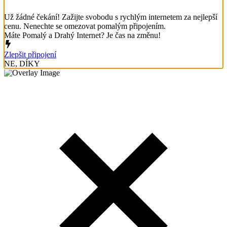
Už žádné čekání! Zažijte svobodu s rychlým internetem za nejlepší
cenu. Nenechte se omezovat pomalým připojením.
Máte Pomalý a Drahý Internet? Je čas na změnu!
Zlepšit připojení
NE, DÍKY