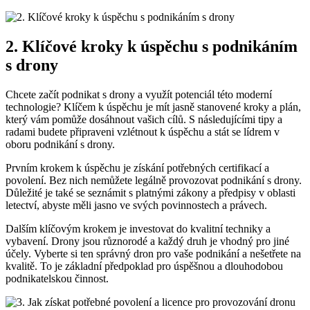
2. Klíčové kroky k úspěchu s podnikáním
s drony
Chcete začít podnikat s drony a využít potenciál této moderní
technologie? Klíčem k úspěchu je mít jasně stanovené kroky a plán,
který vám pomůže dosáhnout vašich cílů. S následujícími tipy a
radami budete připraveni vzlétnout k úspěchu a stát se lídrem v
oboru podnikání s drony.
Prvním krokem k úspěchu je získání potřebných certifikací a
povolení. Bez nich nemůžete legálně provozovat podnikání s drony.
Důležité je také se seznámit s platnými zákony a předpisy v oblasti
letectví, abyste měli jasno ve svých povinnostech a právech.
Dalším klíčovým krokem je investovat do kvalitní techniky a
vybavení. Drony jsou různorodé a každý druh je vhodný pro jiné
účely. Vyberte si ten správný dron pro vaše podnikání a nešetřete na
kvalitě. To je základní předpoklad pro úspěšnou a dlouhodobou
podnikatelskou činnost.