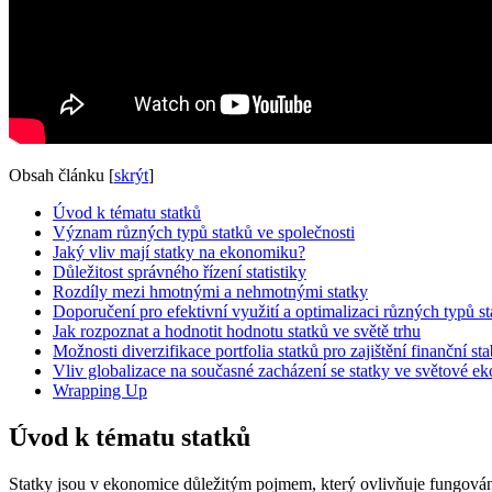
Obsah článku
[
skrýt
]
Úvod k tématu statků
Význam různých typů statků ve společnosti
Jaký vliv mají statky na ekonomiku?
Důležitost správného řízení statistiky
Rozdíly mezi hmotnými a nehmotnými statky
Doporučení pro efektivní využití a optimalizaci různých typů st
Jak rozpoznat a hodnotit hodnotu statků ve světě trhu
Možnosti diverzifikace portfolia statků pro zajištění finanční sta
Vliv globalizace na současné zacházení se statky ve světové e
Wrapping Up
Úvod k tématu statků
Statky jsou v ekonomice důležitým pojmem, který ovlivňuje fungování tr