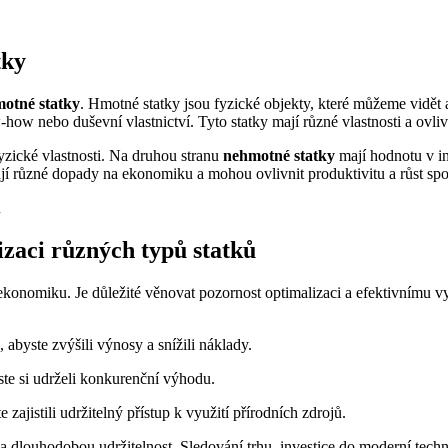
tky
otné statky
. Hmotné statky jsou fyzické objekty, které můžeme vidět a
w-how nebo duševní vlastnictví. Tyto statky mají různé vlastnosti a ov
yzické vlastnosti. Na druhou stranu
nehmotné statky
mají hodnotu v in
í různé dopady na ekonomiku a mohou ovlivnit produktivitu a růst spo
izaci různých typů statků
konomiku. Je důležité věnovat pozornost optimalizaci a efektivnímu vy
 abyste zvýšili výnosy a snížili náklady.
ste si udrželi konkurenční výhodu.
zajistili udržitelný přístup k využití přírodních zdrojů.
a dlouhodobou udržitelnost. Sledování trhu, investice do moderní techno