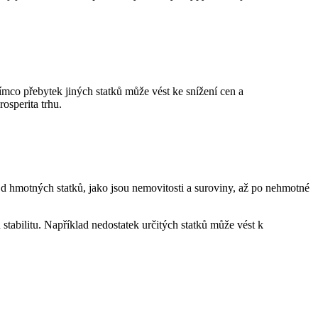
ímco přebytek jiných statků může vést ke snížení cen a
osperita trhu.
Od hmotných statků, jako jsou nemovitosti a suroviny, až po nehmotné
tabilitu. Například nedostatek určitých statků může vést k