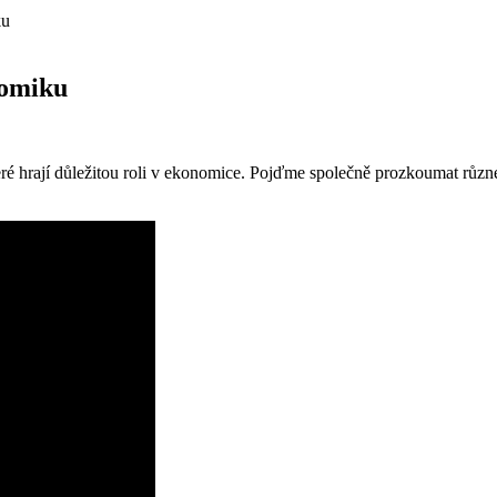
ku
nomiku
eré hrají důležitou roli v ekonomice. Pojďme společně prozkoumat různé t