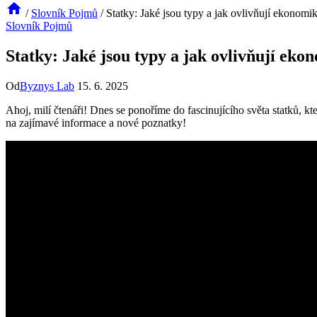
/
Slovník Pojmů
/
Statky: Jaké jsou typy a jak ovlivňují ekonomi
Slovník Pojmů
Statky: Jaké jsou typy a jak ovlivňují eko
Od
Byznys Lab
15. 6. 2025
Ahoj, milí čtenáři! Dnes se ponoříme do fascinujícího světa statků, kt
na zajímavé informace a nové poznatky!