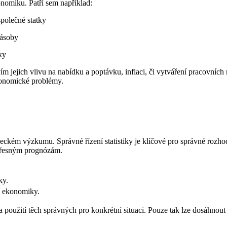
nomiku. Patří sem například:
společné statky
zásoby
ky
 jejich vlivu na nabídku a poptávku, inflaci, či vytváření pracovních 
ekonomické problémy.
e vědeckém výzkumu. Správné řízení statistiky je klíčové pro správné r
epřesným prognózám.
ky.
í ekonomiky.
 a použití těch správných pro konkrétní situaci. Pouze tak lze dosáhnou