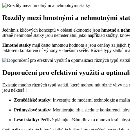
Rozdíly mezi hmotnými a nehmotnými sta
Jedním z klíčových konceptů v oblasti ekonomie jsou
hmotné a nehm
straně nehmotné statky jsou nemateriální, jako například služby, kno
Hmotné statky
mají často hmotnou hodnotu a jsou ceněny za jejich f
faktorem konkurenční výhody v dnešním světě. Různé typy statků maj
Doporučení pro efektivní využití a optimal
Existuje mnoho různých typů statků, které mohou mít různé vlivy na e
jsou některá :
Zemědělské statky:
Investujte do moderní technologie a mašin,
Průmyslové statky:
Monitorujte trh a sledujte konkurenci, aby
Lesní statky:
Pečlivě plánujte těžbu dřeva a obnovu lesů, abyste 
Optimalizace různých typů statků je klíčová pro úspěšné hospodaření 