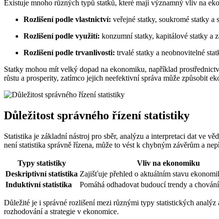
Existuje mnoho různých typů statků, které mají významný vliv na eko
Rozlišení podle vlastnictví:
veřejné statky, soukromé statky a 
Rozlišení podle využití:
konzumní statky, kapitálové statky a 
Rozlišení podle trvanlivosti:
trvalé statky a neobnovitelné stat
Statky mohou mít velký dopad na ekonomiku, například prostřednictvím
růstu a prosperity, zatímco jejich neefektivní správa může způsobit 
Důležitost správného řízení statistiky
Statistika je základní nástroj pro sběr, analýzu a interpretaci dat v
není statistika správně řízena, může to vést k chybným závěrům a n
Typy statistiky
Vliv na ekonomiku
Deskriptivní statistika
Zajišťuje přehled o aktuálním stavu ekonomi
Induktivní statistika
Pomáhá odhadovat budoucí trendy a chován
Důležité je i správné rozlišení mezi různými typy statistických analýz
rozhodování a strategie v ekonomice.