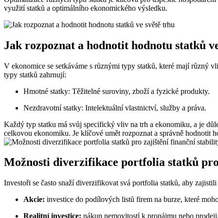
využití statků a optimálního ekonomického výsledku.
Jak rozpoznat a hodnotit hodnotu statků ve
V ekonomice se setkáváme s různými typy statků, které mají různý vliv
typy statků zahrnují:
Hmotné statky: Těžitelné suroviny, zboží a fyzické produkty.
Nezdravotní statky: Intelektuální vlastnictví, služby a práva.
Každý typ statku má svůj specifický vliv na trh a ekonomiku, a je dů
celkovou ekonomiku. Je klíčové umět rozpoznat a správně hodnotit ho
Možnosti diverzifikace portfolia statků pro 
Investoři se často snaží diverzifikovat svá portfolia statků, aby zajisti
Akcie:
investice do podílových listů firem na burze, které moh
Realitní investice:
nákup nemovitostí k pronájmu nebo prodeji,