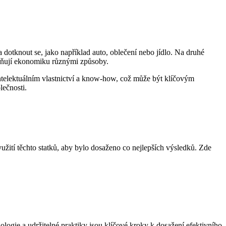
 dotknout se, jako například auto, oblečení nebo jídlo. Na druhé
livňují ekonomiku různými způsoby.
telektuálním vlastnictví a know-how, což může být klíčovým
lečnosti.
užití těchto statků, aby bylo dosaženo co nejlepších výsledků. Zde
logie a udržitelné praktiky jsou klíčové kroky k dosažení efektivního