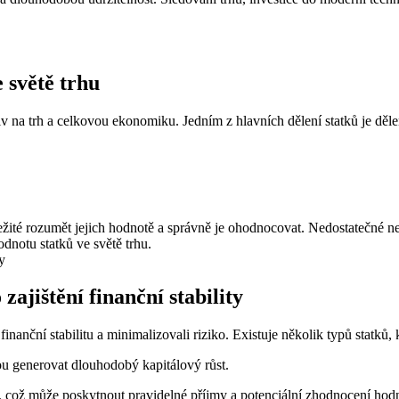
 světě trhu
 na trh a celkovou ekonomiku. Jedním z hlavních dělení statků je dělení
ležité rozumět jejich hodnotě a správně je ohodnocovat. Nedostatečné n
dnotu statků ve světě trhu.
zajištění finanční stability
li finanční stabilitu a minimalizovali riziko. Existuje několik typů statků
ou generovat dlouhodobý kapitálový růst.
 což může poskytnout pravidelné příjmy a potenciální zhodnocení hodn