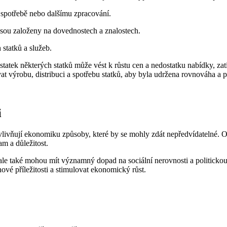
 spotřebě nebo dalšímu zpracování.
 jsou založeny na dovednostech a znalostech.
 statků a služeb.
statek některých statků může vést k růstu cen a nedostatku nabídky, zat
 výrobu, distribuci a spotřebu statků, aby byla udržena rovnováha a pr
i
 ovlivňují ekonomiku způsoby, které by se mohly zdát nepředvídatelné. 
m a důležitost.
e také mohou mít významný dopad na sociální nerovnosti a politickou s
ové příležitosti a stimulovat ekonomický růst.