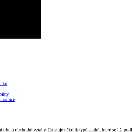
atků
bility
konomice
hu a obchodní vztahy. Existuje několik typů statků, které se liší podle