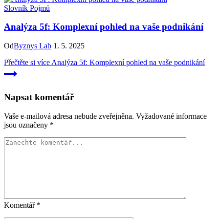
Slovník Pojmů
Analýza 5f: Komplexní pohled na vaše podnikání
Od
Byznys Lab
1. 5. 2025
Přečtěte si více
Analýza 5f: Komplexní pohled na vaše podnikání
Napsat komentář
Vaše e-mailová adresa nebude zveřejněna.
Vyžadované informace
jsou označeny
*
Komentář
*