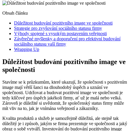
Obsah článku
Důležitost budování pozitivního image ve společnosti
Strategie pro zvyšování sociálního statusu firmy
Výhody spojené s vysokým postavením veřejnosti
Závěrečné myšlenky a doporučení pro efektivní budování
sociálního statusu vaší firmy
Wrapping Up
Důležitost budování pozitivního image ve
společnosti
Stavíme se k průzkumům, které ukazují, že společnosti s pozitivním
image mají větší šanci na dlouhodobý úspěch a uznání ve
společnosti. Udržovat a budovat pozitivní image ve společnosti je
tedy klíčové pro úspěch jakékoli firmy, ať už je malá nebo velká.
Zároveň je důležité si uvědomit, že společenský status firmy může
mít vliv na to, jak je vnímána veřejností a zákazníky.
Kvalita produktů a služeb je samozřejmě důležitá, ale stejně tak
důležitý je i způsob, jakým se firma prezentuje ve společnosti a jaký
obraz o sobě vytváří. Investování do budování pozitivního image