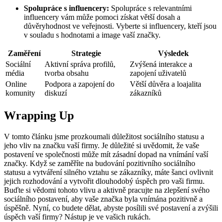
Spolupráce s influencery:
Spolupráce s relevantními
influencery vám může pomoci získat větší dosah a
důvěryhodnost ve veřejnosti. Vyberte si influencery, kteří jsou
v souladu s hodnotami a image vaší značky.
Zaměření
Strategie
Výsledek
Sociální
Aktivní správa profilů,
Zvýšená interakce a
média
tvorba obsahu
zapojení uživatelů
Online
Podpora a zapojení do
Větší důvěra a loajalita
komunity
diskuzí
zákazníků
Wrapping Up
V tomto článku jsme prozkoumali důležitost sociálního statusu a
jeho vliv na značku vaší firmy. Je důležité si uvědomit, že vaše
postavení ve společnosti může mít zásadní dopad na vnímání vaší
značky. Když se zaměříte na budování pozitivního sociálního
statusu a vytváření silného vztahu se zákazníky, máte šanci ovlivnit
jejich rozhodování a vytvořit dlouhodobý úspěch pro vaši firmu.
Buďte si vědomi tohoto vlivu a aktivně pracujte na zlepšení svého
sociálního postavení, aby vaše značka byla vnímána pozitivně a
úspěšně. Nyní, co budete dělat, abyste posílili své postavení a zvýšili
úspěch vaší firmy? Nástup je ve vašich rukách.