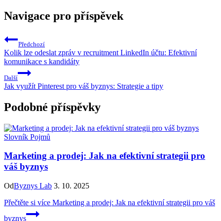
Navigace pro příspěvek
Předchozí
Kolik lze odeslat zpráv v recruitment LinkedIn účtu: Efektivní
komunikace s kandidáty
Další
Jak využít Pinterest pro váš byznys: Strategie a tipy
Podobné příspěvky
Slovník Pojmů
Marketing a prodej: Jak na efektivní strategii pro
váš byznys
Od
Byznys Lab
3. 10. 2025
Přečtěte si více
Marketing a prodej: Jak na efektivní strategii pro váš
byznys