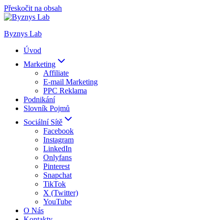
Přeskočit na obsah
Byznys Lab
Úvod
Marketing
Affiliate
E-mail Marketing
PPC Reklama
Podnikání
Slovník Pojmů
Sociální Sítě
Facebook
Instagram
LinkedIn
Onlyfans
Pinterest
Snapchat
TikTok
X (Twitter)
YouTube
O Nás
Kontakty