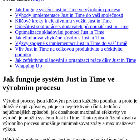
Jak funguje systém Just in Time ve výrobním procesu
Výhody implementace Just in Time do vaší společnosti
Klíčové kroky k efektivnímu využití Just in Time
Důležitost spolupráce s dodavateli při použití Just in Time
Optimalizace skladování pomocí Just in Time
Jak eliminovat zbytečné zásoby s Just in Time
Výzvy spojené s implementací Just in Time do vaší firmě
Vliv Just in Time na celkovou produktivitu a efektivitu
podniku
Jak zefektivnit plánování a organizaci práce díky Just in Time
Wrapping Up
Jak funguje systém Just in Time ve
výrobním procesu
Výrobní procesy jsou klíčovým prvkem každého podniku, a proto je
důležité najít způsoby, jak je co nejefektivněji řídit. Jedním z
nejúčinnějších způsobů, jak dosáhnout maximální efektivity ve
výrobě, je použití systému Just in Time. Tento způsob řízení zásob a
výrobního procesu umožňuje minimalizovat ztráty a maximalizovat
výkon.
Důležitým prvkem systému Just in Time je správné plánování a