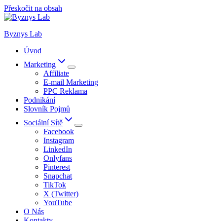
Přeskočit na obsah
Byznys Lab
Úvod
Marketing
Affiliate
E-mail Marketing
PPC Reklama
Podnikání
Slovník Pojmů
Sociální Sítě
Facebook
Instagram
LinkedIn
Onlyfans
Pinterest
Snapchat
TikTok
X (Twitter)
YouTube
O Nás
Kontakty