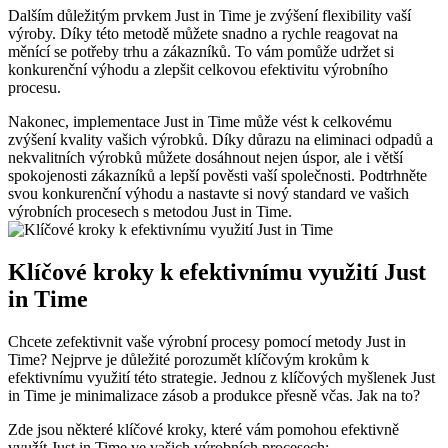
Dalším důležitým prvkem Just in Time je zvýšení flexibility vaší
výroby. Díky této metodě můžete snadno a rychle reagovat na
měnící se potřeby trhu a zákazníků. To vám pomůže udržet si
konkurenční výhodu a zlepšit celkovou efektivitu výrobního
procesu.
Nakonec, implementace Just in Time může vést k celkovému
zvýšení kvality vašich výrobků. Díky důrazu na eliminaci odpadů a
nekvalitních výrobků můžete dosáhnout nejen úspor, ale i větší
spokojenosti zákazníků a lepší pověsti vaší společnosti. Podtrhněte
svou konkurenční výhodu a nastavte si nový standard ve vašich
výrobních procesech s metodou Just in Time.
Klíčové kroky k efektivnímu využití Just
in Time
Chcete zefektivnit vaše výrobní procesy pomocí metody Just in
Time? Nejprve je důležité porozumět klíčovým krokům k
efektivnímu využití této strategie. Jednou z klíčových myšlenek Just
in Time je minimalizace zásob a produkce přesně včas. Jak na to?
Zde jsou některé klíčové kroky, které vám pomohou efektivně
využít Just in Time ve vašich výrobních procesech: