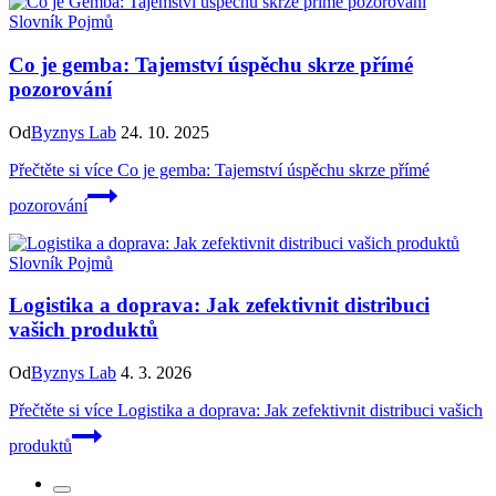
Slovník Pojmů
Co je gemba: Tajemství úspěchu skrze přímé
pozorování
Od
Byznys Lab
24. 10. 2025
Přečtěte si více
Co je gemba: Tajemství úspěchu skrze přímé
pozorování
Slovník Pojmů
Logistika a doprava: Jak zefektivnit distribuci
vašich produktů
Od
Byznys Lab
4. 3. 2026
Přečtěte si více
Logistika a doprava: Jak zefektivnit distribuci vašich
produktů