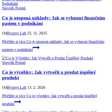
Slovník Pojmů
Co je utopená náklady: Jak se vyhnout finančním
pastem v podnikání
Od
Byznys Lab
25. 11. 2025
Přečtěte si více
Co je utopená náklady: Jak se vyhnout finančním
pastem v podnikání
Slovník Pojmů
Co je výrobky: Jak vytvořit a prodat úspěšný
produkt
Od
Byznys Lab
13. 2. 2026
Přečtěte si více
Co je výrobky: Jak vytvořit a prodat úspěšný
produkt