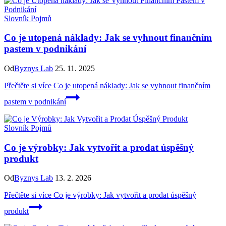
Slovník Pojmů
Co je utopená náklady: Jak se vyhnout finančním
pastem v podnikání
Od
Byznys Lab
25. 11. 2025
Přečtěte si více
Co je utopená náklady: Jak se vyhnout finančním
pastem v podnikání
Slovník Pojmů
Co je výrobky: Jak vytvořit a prodat úspěšný
produkt
Od
Byznys Lab
13. 2. 2026
Přečtěte si více
Co je výrobky: Jak vytvořit a prodat úspěšný
produkt