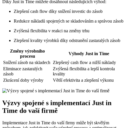
Díky Just in Time můžete dosáhnout následujících výhod:
Zlepšení cash flow díky snížení investic do zásob
Redukce nákladů spojených se skladováním a správou zásob
Zvýšená flexibilita v reakci na změny trhu
Zlepšení kvality výrobků díky odstranění zastaralých zásob
Změny výrobního
Výhody Just in Time
procesu
Snížení zásob na skladech
Zlepšený cash flow a nižší náklady
Eliminace zastaralých
Zvýšená flexibilita a lepší kontrola
zásob
kvality
Zkrácení doby výroby
Větší efektivita a zlepšení výkonu
Výzvy spojené s implementací Just in
Time do vaší firmě
Implementace Just in Time do vaší firmy může být skvělým
způsobem, jak zefektivnit vaše výrobní procesy a optimalizovat