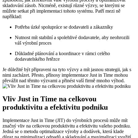
skladování zásob. Nicméně, existují různé výzvy, se kterými se
můžete setkat při implementaci tohoto systému. Patří mezi ně
například:
Potřeba úzké spolupráce se dodavateli a zákazníky
Nutnost mít stabilní a spolehlivé dodavatele, aby neohrozili
váš výrobní proces
Důkladné plánování a koordinace v rámci celého
dodavatelského řetězce
Je důležité být připraveni na tyto výzvy a mít jasnou strategii, jak s
nimi zacházet. Přesto, přínosy implementace Just in Time mohou
převážit nad těmito výzvami a přinést vaší firmě mnoho výhod.
Vliv Just in Time na celkovou
produktivitu a efektivitu podniku
Implementace Just in Time (JIT) do výrobních procesů může mít
značný vliv na celkovou produktivitu a efektivitu vašeho podniku.
Jedná se o metodu optimalizace výroby a dodávek, která klade
důraz na minimalizaci odpadů a skladování a maximalizaci využití