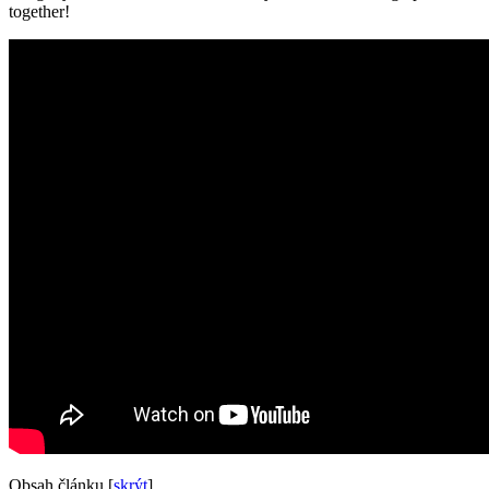
together!
Obsah článku
[
skrýt
]