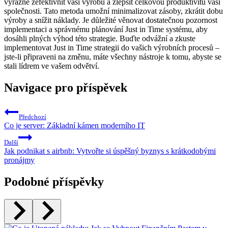
výrazně zefektivnit vaší výrobu a zlepšit celkovou produktivitu vaší
společnosti. Tato metoda umožní minimalizovat zásoby, zkrátit dobu
výroby a snížit náklady. Je důležité věnovat dostatečnou pozornost
implementaci a správnému plánování Just in Time systému, aby
dosáhli plných výhod této strategie. Buďte odvážní a zkuste
implementovat Just in Time strategii do vašich výrobních procesů –
jste-li připraveni na změnu, máte všechny nástroje k tomu, abyste se
stali lídrem ve vašem odvětví.
Navigace pro příspěvek
Předchozí
Co je server: Základní kámen moderního IT
Další
Jak podnikat s airbnb: Vytvořte si úspěšný byznys s krátkodobými
pronájmy
Podobné příspěvky