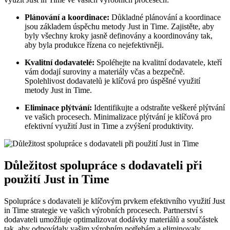
Plánování a koordinace:
Důkladné plánování a koordinace
jsou základem úspěchu metody Just in Time. Zajistěte, aby
byly všechny kroky jasně definovány a koordinovány tak,
aby byla produkce řízena co nejefektivněji.
Kvalitní dodavatelé:
Spoléhejte na kvalitní dodavatele, kteří
vám dodají suroviny a materiály včas a bezpečně.
Spolehlivost dodavatelů je klíčová pro úspěšné využití
metody Just in Time.
Eliminace plýtvání:
Identifikujte a odstraňte veškeré plýtvání
ve vašich procesech. Minimalizace plýtvání je klíčová pro
efektivní využití Just in Time a zvýšení produktivity.
Důležitost spolupráce s dodavateli při
použití Just in Time
Spolupráce s dodavateli je klíčovým prvkem efektivního využití Just
in Time strategie ve vašich výrobních procesech. Partnerství s
dodavateli umožňuje optimalizovat dodávky materiálů a součástek
tak, aby odpovídaly vašim výrobním potřebám a eliminovaly