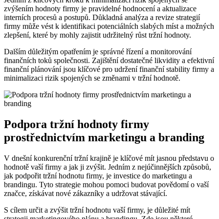
zvýšením hodnoty firmy je pravidelné hodnocení a aktualizace
interních procesů a postupů. Důkladná analýza a revize strategií
firmy může vést k identifikaci potenciálních slabých míst a možných
zlepšení, které by mohly zajistit udržitelný růst tržní hodnoty.
Dalším důležitým opatřením je správné řízení a monitorování
finančních toků společnosti. Zajištění dostatečné likvidity a efektivní
finanční plánování jsou klíčové pro udržení finanční stability firmy a
minimalizaci rizik spojených se změnami v tržní hodnotě.
Podpora tržní hodnoty firmy
prostřednictvím marketingu a branding
V dnešní konkurenční tržní krajině je klíčové mít jasnou představu o
hodnotě vaší firmy a jak ji zvýšit. Jedním z nejúčinnějších způsobů,
jak podpořit tržní hodnotu firmy, je investice do marketingu a
brandingu. Tyto strategie mohou pomoci budovat povědomí o vaší
značce, získávat nové zákazníky a udržovat stávající.
S cílem určit a zvýšit tržní hodnotu vaší firmy, je důležité mít
strategii marketingového plánu a brandingu. Zde jsou některé