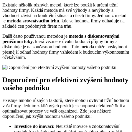
Existuje několik různých metod, které lze použít k určení tržní
hodnoty firmy. Každá metoda má své výhody a nevýhody a
vhodnost závisí na konkrétní situaci a cílech firmy. Jednou z metod
je
metoda srovnávacího trhu
, kde se hodnota firmy odhaduje na
základě cen podobných firem na trhu.
Další často používanou metodou je
metoda s diskontovanými
peněžními toky
, která vezme v úvahu budoucí příjmy firmy a
diskontuje je na současnou hodnotu. Tato metoda může poskytnout
přesnější odhad hodnoty firmy vzhledem k budoucím výkonnostním
očekáváním.
Doporučení pro efektivní zvýšení hodnoty
vašeho podniku
Existuje mnoho různých faktorů, které mohou ovlivnit tržní hodnotu
vaší firmy. Jedním z klíčových prvků je schopnost efektivně řídit a
optimalizovat procesy ve vaší organizaci. Zde jsou některé
doporučení, jak zvýšit hodnotu vašeho podniku:
Investice do inovací:
Neustálé inovace a zdokonalování
produktů a služeb mohou přilákat nové zákazníky a zvýšit