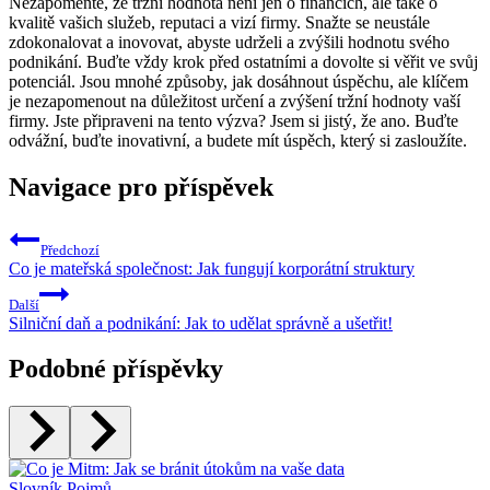
Nezapomeňte, že tržní hodnota není jen o financích, ale také o
kvalitě vašich služeb, reputaci a vizí firmy. Snažte se neustále
zdokonalovat a inovovat, abyste udrželi a zvýšili hodnotu svého
podnikání. Buďte vždy krok před ostatními a dovolte si věřit ve svůj
potenciál. Jsou mnohé způsoby, jak dosáhnout úspěchu, ale klíčem
je nezapomenout na důležitost určení a zvýšení tržní hodnoty vaší
firmy. Jste připraveni na tento výzva? Jsem si jistý, že ano. Buďte
odvážní, buďte inovativní, a budete mít úspěch, který si zasloužíte.
Navigace pro příspěvek
Předchozí
Co je mateřská společnost: Jak fungují korporátní struktury
Další
Silniční daň a podnikání: Jak to udělat správně a ušetřit!
Podobné příspěvky
Slovník Pojmů