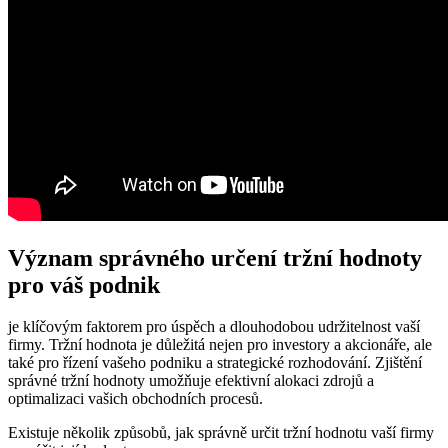
Význam správného určení tržní hodnoty
pro váš podnik
je klíčovým faktorem pro úspěch a dlouhodobou udržitelnost vaší
firmy. Tržní hodnota je důležitá nejen pro investory a akcionáře, ale
také pro řízení vašeho podniku a strategické rozhodování. Zjištění
správné tržní hodnoty umožňuje efektivní alokaci zdrojů a
optimalizaci vašich obchodních procesů.
Existuje několik způsobů, jak správně určit tržní hodnotu vaší firmy