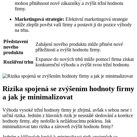
mohou přitáhnout nové zákazníky a zvýšit tržní hodnotu
firmy.
Marketingová strategie:
Efektivní marketingová strategie
může zlepšit pověst vaší firmy a postavit ji do pozice výhody
na trhu.
Představení
Zahájení nového produktu může přinést nové
nového
příležitosti a zvýšit hodnotu firmy.
produktu
Expanze do nových trhů může pomocí firma získat
Rozšíření trhu
konkurenční výhodu a zvýšit svou tržní hodnotu.
Rizika spojená se zvýšením hodnoty firmy
a jak je minimalizovat
Výhoda vysoké tržní hodnoty firmy je zřejmá, avšak s sebou nese i
určitá rizika. Jedním z hlavních rizik je neustálé sledování a korekce
hodnoty firmy, aby nedošlo k nežádoucímu poklesu. Jak
minimalizovat tato rizika a zároveň zvýšit hodnotu firmy?
Jedním z klíčových kroků k minimalizaci rizik spojených se