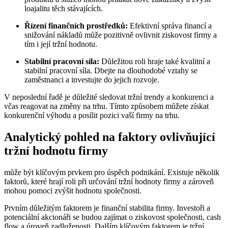
loajalitu těch stávajících.
Řízení finančních prostředků:
Efektivní správa financí a
snižování nákladů může pozitivně ovlivnit ziskovost firmy a
tím i její tržní hodnotu.
Stabilní pracovní síla:
Důležitou roli hraje také kvalitní a
stabilní pracovní síla. Dbejte na dlouhodobé vztahy se
zaměstnanci a investujte do jejich rozvoje.
V neposlední řadě je důležité sledovat tržní trendy a konkurenci a
včas reagovat na změny na trhu. Tímto způsobem můžete získat
konkurenční výhodu a posílit pozici vaší firmy na trhu.
Analytický pohled na faktory ovlivňující
tržní hodnotu firmy
může být klíčovým prvkem pro úspěch podnikání. Existuje několik
faktorů, které hrají roli při určování tržní hodnoty firmy a zároveň
mohou pomoci zvýšit hodnotu společnosti.
Prvním důležitým faktorem je finanční stabilita firmy. Investoři a
potenciální akcionáři se budou zajímat o ziskovost společnosti, cash
flow a úroveň zadluženosti. Dalším klíčovým faktorem je tržní