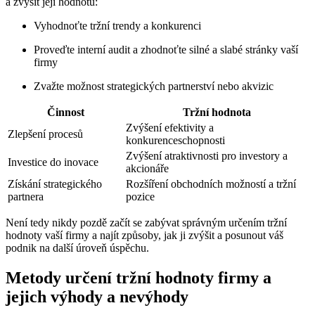
a zvýšit její hodnotu:
Vyhodnoťte tržní trendy a konkurenci
Proveďte interní audit a zhodnoťte silné a slabé stránky vaší
firmy
Zvažte možnost strategických partnerství nebo akvizic
Činnost
Tržní hodnota
Zvýšení efektivity a
Zlepšení procesů
konkurenceschopnosti
Zvýšení atraktivnosti pro investory a
Investice do inovace
akcionáře
Získání strategického
Rozšíření obchodních možností a tržní
partnera
pozice
Není tedy nikdy pozdě začít se zabývat správným určením tržní
hodnoty vaší firmy a najít způsoby, jak ji zvýšit a posunout váš
podnik na další úroveň úspěchu.
Metody určení tržní hodnoty firmy a
jejich výhody a nevýhody