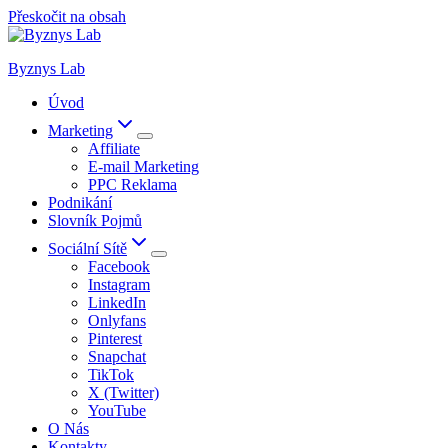
Přeskočit na obsah
Byznys Lab
Úvod
Marketing
Affiliate
E-mail Marketing
PPC Reklama
Podnikání
Slovník Pojmů
Sociální Sítě
Facebook
Instagram
LinkedIn
Onlyfans
Pinterest
Snapchat
TikTok
X (Twitter)
YouTube
O Nás
Kontakty