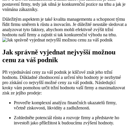
postavení firmy, tedy jak silná je konkurenční pozice na trhu a jak je
vnímána zákazníky.
Důležitým aspektem je také kvalita managementu a schopnost týmu
řídit firmu směrem k růstu a inovacím. Je důležité neustále sledovat a
analyzovat tyto faktory, abychom mohli efektivně zvýšit tržní
hodnotu naší firmy a zajistit si tak konkurenční výhodu na trhu.
Jak správně vyjednat nejvyšší možnou
cenu za váš podnik
Při vyjednávání ceny za váš podnik je klíčové znát jeho tržní
hodnotu. Důkladné zhodnocení a určení této hodnoty je nezbytné
pro získání co nejvyšší možné ceny za váš podnik. Následující
kroky vám pomohou určit tržní hodnotu vaší firmy a maximalizovat
zisk ze jejího prodeje:
Proveďte komplexní analýzu finančních ukazatelů firmy,
včetně ziskovosti, likvidity a zadluženosti.
Zohledněte potenciál růstu a rozvoje firmy a představte ho
investoři jako příležitost k budoucímu zvýšení hodnoty.