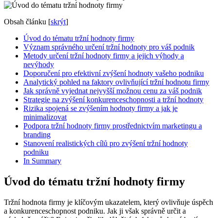
Obsah článku
[
skrýt
]
Úvod do tématu tržní hodnoty firmy
Význam správného určení tržní hodnoty pro váš podnik
Metody určení tržní hodnoty firmy a jejich výhody a
nevýhody
Doporučení pro efektivní zvýšení hodnoty vašeho podniku
Analytický pohled na faktory ovlivňující tržní hodnotu firmy
Jak správně vyjednat nejvyšší možnou cenu za váš podnik
Strategie na zvýšení konkurenceschopnosti a tržní hodnoty
Rizika spojená se zvýšením hodnoty firmy a jak je
minimalizovat
Podpora tržní hodnoty firmy prostřednictvím marketingu a
branding
Stanovení realistických cílů pro zvýšení tržní hodnoty
podniku
In Summary
Úvod do tématu tržní hodnoty firmy
Tržní hodnota firmy je klíčovým ukazatelem, který ovlivňuje úspěch
a konkurenceschopnost podniku. Jak ji však správně určit a