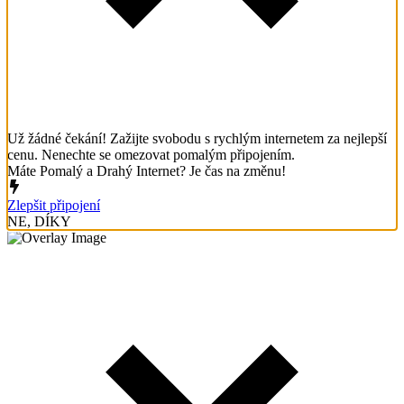
Už žádné čekání! Zažijte svobodu s rychlým internetem za nejlepší
cenu. Nenechte se omezovat pomalým připojením.
Máte Pomalý a Drahý Internet? Je čas na změnu!
Zlepšit připojení
NE, DÍKY