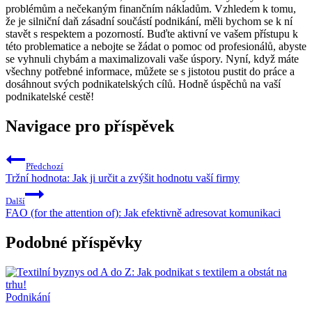
problémům a nečekaným finančním nákladům. Vzhledem k tomu,
že je silniční daň zásadní součástí podnikání, měli bychom se k ní
stavět s respektem a pozorností. Buďte aktivní ve vašem přístupu k
této problematice a nebojte se žádat o pomoc od profesionálů, abyste
se vyhnuli chybám a maximalizovali vaše úspory. Nyní, když máte
všechny potřebné informace, můžete se s jistotou pustit do práce a
dosáhnout svých podnikatelských cílů. Hodně úspěchů na vaší
podnikatelské cestě!
Navigace pro příspěvek
Předchozí
Tržní hodnota: Jak ji určit a zvýšit hodnotu vaší firmy
Další
FAO (for the attention of): Jak efektivně adresovat komunikaci
Podobné příspěvky
Podnikání