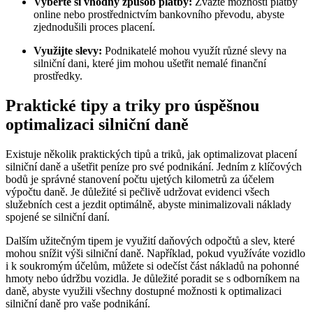
Vyberte si vhodný způsob platby:
Zvažte možnosti platby
online nebo prostřednictvím bankovního převodu, abyste
zjednodušili proces placení.
Využijte slevy:
Podnikatelé mohou využít různé slevy na
silniční dani, které jim mohou ušetřit nemalé finanční
prostředky.
Praktické tipy a triky pro úspěšnou
optimalizaci silniční daně
Existuje několik praktických tipů a triků, jak optimalizovat placení
silniční daně a ušetřit peníze pro své podnikání. Jedním z klíčových
bodů je správné stanovení počtu ujetých kilometrů za účelem
výpočtu daně. Je důležité si pečlivě udržovat evidenci všech
služebních cest a jezdit optimálně, abyste minimalizovali náklady
spojené se silniční daní.
Dalším užitečným tipem je využití daňových odpočtů a slev, které
mohou snížit výši silniční daně. Například, pokud využíváte vozidlo
i k soukromým účelům, můžete si odečíst část nákladů na pohonné
hmoty nebo údržbu vozidla. Je důležité poradit se s odborníkem na
daně, abyste využili všechny dostupné možnosti k optimalizaci
silniční daně pro vaše podnikání.