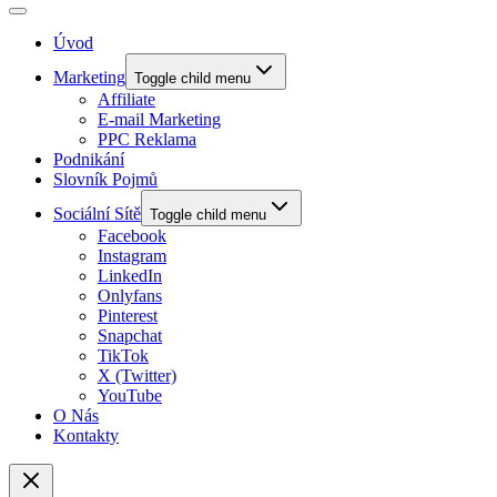
Úvod
Marketing
Toggle child menu
Affiliate
E-mail Marketing
PPC Reklama
Podnikání
Slovník Pojmů
Sociální Sítě
Toggle child menu
Facebook
Instagram
LinkedIn
Onlyfans
Pinterest
Snapchat
TikTok
X (Twitter)
YouTube
O Nás
Kontakty