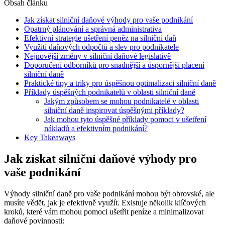
Obsah článku
Jak získat silniční daňové výhody pro vaše podnikání
Opatrný plánování a správná administrativa
Efektivní strategie ušetření peněz na silniční daň
Využití daňových odpočtů a slev pro podnikatele
Nejnovější změny v silniční daňové legislativě
Doporučení odborníků pro snadnější a úspornější placení
silniční daně
Praktické tipy a triky pro úspěšnou optimalizaci silniční daně
Příklady úspěšných podnikatelů v oblasti silniční daně
Jakým způsobem se mohou podnikatelé v oblasti
silniční daně inspirovat úspěšnými příklady?
Jak mohou tyto úspěšné příklady pomoci v ušetření
nákladů a efektivním podnikání?
Key Takeaways
Jak získat silniční daňové výhody pro
vaše podnikání
Výhody silniční daně pro vaše podnikání mohou být obrovské, ale
musíte vědět, jak je efektivně využít. Existuje několik klíčových
kroků, které vám mohou pomoci ušetřit peníze a minimalizovat
daňové povinnosti: