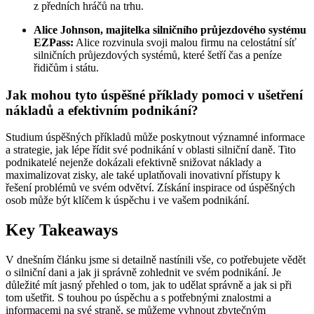
z předních hráčů na trhu.
Alice Johnson, majitelka silničního průjezdového systému
EZPass:
Alice rozvinula svoji malou firmu na celostátní síť
silničních průjezdových systémů, které šetří čas a peníze
řidičům i státu.
Jak mohou tyto úspěšné příklady pomoci v ušetření
nákladů a efektivním podnikání?
Studium úspěšných příkladů může poskytnout významné informace
a strategie, jak lépe řídit své podnikání v oblasti silniční daně. Tito
podnikatelé nejenže dokázali efektivně snižovat náklady a
maximalizovat zisky, ale také uplatňovali inovativní přístupy k
řešení problémů ve svém odvětví. Získání inspirace od úspěšných
osob může být klíčem k úspěchu i ve vašem podnikání.
Key Takeaways
V dnešním článku jsme si detailně nastínili vše, co potřebujete vědět
o silniční dani a jak ji správně zohlednit ve svém podnikání. Je
důležité mít jasný přehled o tom, jak to udělat správně a jak si při
tom ušetřit. S touhou po úspěchu a s potřebnými znalostmi a
informacemi na své straně, se můžeme vyhnout zbytečným