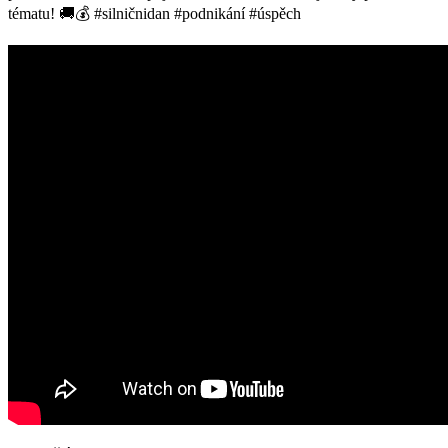
tématu! 🚚💰 #silničnidan #podnikání #úspěch