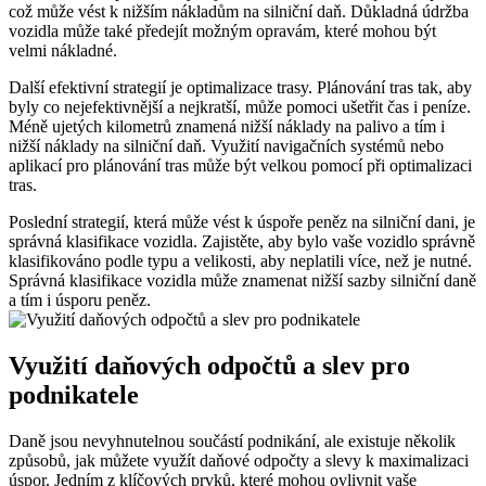
což může vést k nižším nákladům na silniční daň. Důkladná údržba
vozidla může také předejít možným opravám, které mohou být
velmi nákladné.
Další efektivní strategií je optimalizace trasy. Plánování tras tak, aby
byly co nejefektivnější a nejkratší, může pomoci ušetřit čas i peníze.
Méně ujetých kilometrů znamená nižší náklady na palivo a tím i
nižší náklady na silniční daň. Využití navigačních systémů nebo
aplikací pro plánování tras může být velkou pomocí při optimalizaci
tras.
Poslední strategií, která může vést k úspoře peněz na silniční dani, je
správná klasifikace vozidla. Zajistěte, aby bylo vaše vozidlo správně
klasifikováno podle typu a velikosti, aby neplatili více, než je nutné.
Správná klasifikace vozidla může znamenat nižší sazby silniční daně
a tím i úsporu peněz.
Využití daňových odpočtů a slev pro
podnikatele
Daně jsou nevyhnutelnou součástí podnikání, ale existuje několik
způsobů, jak můžete využít daňové odpočty a slevy k maximalizaci
úspor. Jedním z klíčových prvků, které mohou ovlivnit vaše