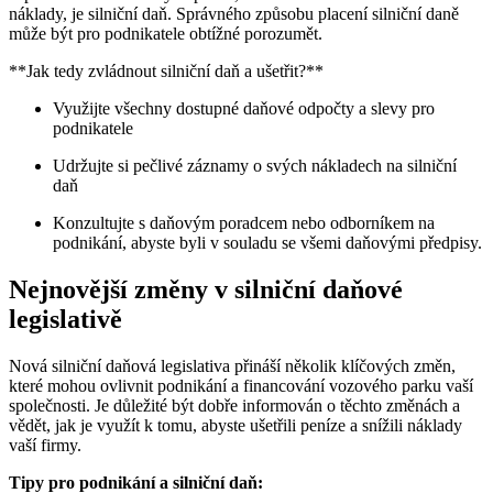
náklady, je silniční daň. Správného způsobu placení silniční daně
může být pro podnikatele obtížné porozumět.
**Jak tedy zvládnout silniční daň a ušetřit?**
Využijte všechny dostupné daňové odpočty a slevy pro
podnikatele
Udržujte si pečlivé záznamy o svých nákladech na silniční
daň
Konzultujte s daňovým poradcem nebo odborníkem na
podnikání, abyste byli v souladu se všemi daňovými předpisy.
Nejnovější změny v silniční daňové
legislativě
Nová silniční daňová legislativa přináší několik klíčových změn,
které mohou ovlivnit podnikání a financování vozového parku vaší
společnosti. Je důležité být dobře informován o těchto změnách a
vědět, jak je využít k tomu, abyste ušetřili peníze a snížili náklady
vaší firmy.
Tipy pro podnikání a silniční daň: