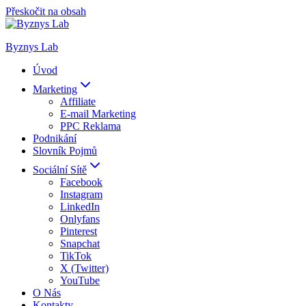
Přeskočit na obsah
Byznys Lab
Úvod
Marketing
Affiliate
E-mail Marketing
PPC Reklama
Podnikání
Slovník Pojmů
Sociální Sítě
Facebook
Instagram
LinkedIn
Onlyfans
Pinterest
Snapchat
TikTok
X (Twitter)
YouTube
O Nás
Kontakty