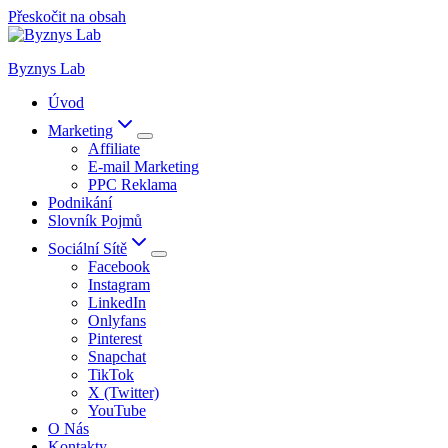
Přeskočit na obsah
Byznys Lab
Úvod
Marketing
Affiliate
E-mail Marketing
PPC Reklama
Podnikání
Slovník Pojmů
Sociální Sítě
Facebook
Instagram
LinkedIn
Onlyfans
Pinterest
Snapchat
TikTok
X (Twitter)
YouTube
O Nás
Kontakty