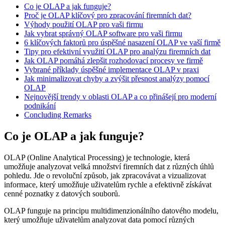
Co je OLAP a jak funguje?
Proč je OLAP klíčový pro zpracování firemních dat?
Výhody použití OLAP pro vaši firmu
Jak vybrat správný OLAP software pro vaši firmu
6 klíčových faktorů pro úspěšné nasazení OLAP ve vaší firmě
Tipy pro efektivní využití OLAP pro analýzu firemních dat
Jak OLAP pomáhá zlepšit rozhodovací procesy ve firmě
Vybrané příklady úspěšné implementace OLAP v praxi
Jak minimalizovat chyby a zvýšit přesnost analýzy pomocí
OLAP
Nejnovější trendy v oblasti OLAP a co přinášejí pro moderní
podnikání
Concluding Remarks
Co je OLAP a jak funguje?
OLAP (Online Analytical Processing) je technologie, která
umožňuje analyzovat velká množství firemních dat z různých úhlů
pohledu. Jde o revoluční způsob, jak zpracovávat a vizualizovat
informace, který umožňuje uživatelům rychle a efektivně získávat
cenné poznatky z datových souborů.
OLAP funguje na principu multidimenzionálního datového modelu,
který umožňuje uživatelům analyzovat data pomocí různých