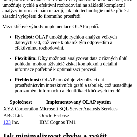
umožňuje rychlé a efektivní rozhodování na základě komplexní
analýzy informací. nám ukazují, jak tato technologie může přinést
zásadní vylepšení do firemního prostředí.
Mezi klíčové výhody implementace OLAPu patří:
Rychlost:
OLAP umožňuje rychlou analýzu velkých
datových sad, což vede k okamžitým odpovědím a
efektivnímu rozhodování.
Flexibilita:
Díky možnosti analyzovat data z různých úhlů
pohledu, mohou uživatelé získat komplexní a detailní
informace potřebné k optimalizaci procesů.
Přehlednost:
OLAP umožňuje vizualizaci dat
prostřednictvím interaktivních grafů a tabulek, což usnadňuje
porozumění informacím a identifikaci klíčových trendů.
Společnost
Implementovaný OLAP systém
XYZ Corporation
Microsoft SQL Server Analysis Services
ABC Ltd.
Oracle Essbase
123
Inc.
IBM Cognos TM1
Jak minimalizovat chyby a zvýšit