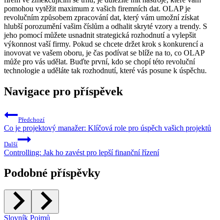
pomohou vytěžit maximum z vašich firemních dat. OLAP je
revolučním způsobem zpracování dat, který vám umožní získat
hlubší porozumění vašim číslům a odhalit skryté vzory a trendy. S
jeho pomocí můžete usnadnit strategická rozhodnutí a vylepšit
výkonnost vaší firmy. Pokud se chcete držet krok s konkurencí a
inovovat ve vašem oboru, je čas podívat se blíže na to, co OLAP
může pro vás udělat. Buďte první, kdo se chopí této revoluční
technologie a uděláte tak rozhodnutí, které vás posune k úspěchu.
Navigace pro příspěvek
Předchozí
Co je projektový manažer: Klíčová role pro úspěch vašich projektů
Další
Controlling: Jak ho zavést pro lepší finanční řízení
Podobné příspěvky
Slovník Pojmů