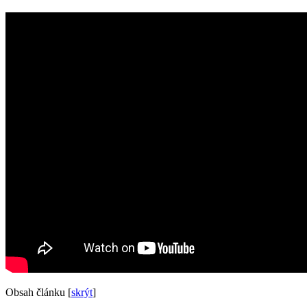
Obsah článku
[
skrýt
]