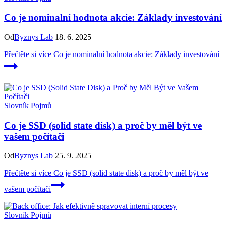
Co je nominalní hodnota akcie: Základy investování
Od
Byznys Lab
18. 6. 2025
Přečtěte si více
Co je nominalní hodnota akcie: Základy investování
Slovník Pojmů
Co je SSD (solid state disk) a proč by měl být ve
vašem počítači
Od
Byznys Lab
25. 9. 2025
Přečtěte si více
Co je SSD (solid state disk) a proč by měl být ve
vašem počítači
Slovník Pojmů