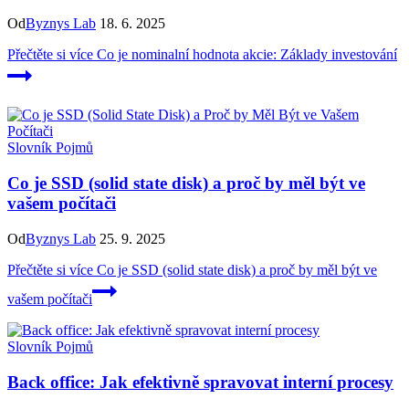
Od
Byznys Lab
18. 6. 2025
Přečtěte si více
Co je nominalní hodnota akcie: Základy investování
Slovník Pojmů
Co je SSD (solid state disk) a proč by měl být ve
vašem počítači
Od
Byznys Lab
25. 9. 2025
Přečtěte si více
Co je SSD (solid state disk) a proč by měl být ve
vašem počítači
Slovník Pojmů
Back office: Jak efektivně spravovat interní procesy