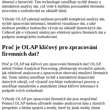
dimenzí a hierarchií. Tato technologie umožňuje rychlé dotazy a
interaktivní analýzy dat, což vede k lepšímu porozumění firemním
procesům a rozhodování na základě faktů.
Výhody OLAP zahrnují možnost provádět komplexní analýzy dat,
rychlé zpracování informací, intuitivní vizualizace dat, a také
možnost predikce budoucího vývoje na základě historických dat.
Celkově jde o výkonný nástroj pro efektivní správu firemních dat a
podporu strategického rozhodování.
Proč je OLAP klíčový pro zpracování
firemních dat?
Proč je OLAP tak klíčový pro zpracování firemních dat? OLAP,
neboli Online Analytical Processing, představuje revoluční způsob,
jak efektivně analyzovat a zpracovávat obrovská množství firemních
dat. Tento nástroj umožňuje rychlé a interaktivní dotazování
datových zdrojů, což výrazně zrychluje rozhodovací procesy a
umožňuje manažerům a analytikům získat klíčové informace k
podpoře svých rozhodnutí.
Výhody OLAP pro zpracování firemních dat jsou nespočetné.
Pomocí OLAP mohou uživatelé snadno analyzovat data z různých
perspektiv a hledat spojení a trendy, které by jinak mohly zůstat