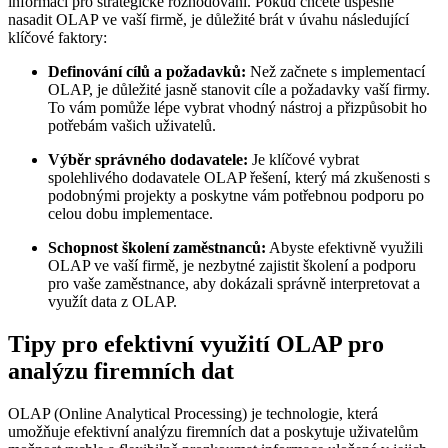
informací pro strategické rozhodování. Pokud chcete úspěšně
nasadit OLAP ve vaší firmě, je důležité brát v úvahu následující
klíčové faktory:
Definování cílů a požadavků:
Než začnete s implementací
OLAP, je důležité jasně stanovit cíle a požadavky vaší firmy.
To vám pomůže lépe vybrat vhodný nástroj a přizpůsobit ho
potřebám vašich uživatelů.
Výběr správného dodavatele:
Je klíčové vybrat
spolehlivého dodavatele OLAP řešení, který má zkušenosti s
podobnými projekty a poskytne vám potřebnou podporu po
celou dobu implementace.
Schopnost školení zaměstnanců:
Abyste efektivně využili
OLAP ve vaší firmě, je nezbytné zajistit školení a podporu
pro vaše zaměstnance, aby dokázali správně interpretovat a
využít data z OLAP.
Tipy pro efektivní využití OLAP pro
analýzu firemních dat
OLAP (Online Analytical Processing) je technologie, která
umožňuje efektivní analýzu firemních dat a poskytuje uživatelům