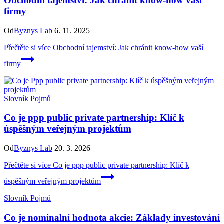
Obchodní tajemství: Jak chránit know-how vaší
firmy
Od
Byznys Lab
6. 11. 2025
Přečtěte si více
Obchodní tajemství: Jak chránit know-how vaší
firmy
Slovník Pojmů
Co je ppp public private partnership: Klíč k
úspěšným veřejným projektům
Od
Byznys Lab
20. 3. 2026
Přečtěte si více
Co je ppp public private partnership: Klíč k
úspěšným veřejným projektům
Slovník Pojmů
Co je nominalní hodnota akcie: Základy investování