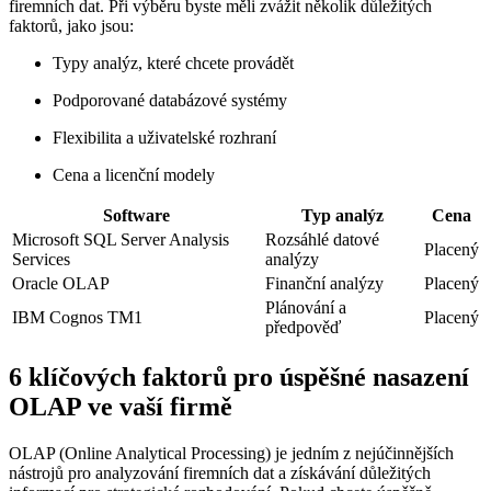
firemních dat. Při výběru byste měli zvážit několik důležitých
faktorů, jako jsou:
Typy analýz, které chcete provádět
Podporované databázové systémy
Flexibilita a uživatelské rozhraní
Cena a licenční modely
Software
Typ analýz
Cena
Microsoft SQL Server Analysis
Rozsáhlé datové
Placený
Services
analýzy
Oracle OLAP
Finanční analýzy
Placený
Plánování a
IBM Cognos TM1
Placený
předpověď
6 klíčových faktorů pro úspěšné nasazení
OLAP ve vaší firmě
OLAP (Online Analytical Processing) je jedním z nejúčinnějších
nástrojů pro analyzování firemních dat a získávání důležitých