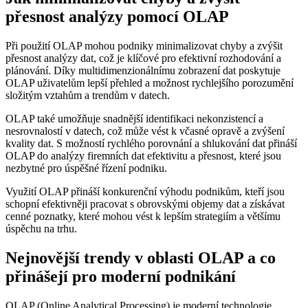
přesnost analýzy pomocí OLAP
Při použití OLAP mohou podniky minimalizovat chyby a zvýšit
přesnost analýzy dat, což je klíčové pro efektivní rozhodování a
plánování. Díky multidimenzionálnímu zobrazení dat poskytuje
OLAP uživatelům lepší přehled a možnost rychlejšího porozumění
složitým vztahům a trendům v datech.
OLAP také umožňuje snadnější identifikaci nekonzistencí a
nesrovnalostí v datech, což může vést k včasné opravě a zvýšení
kvality dat. S možností rychlého porovnání a shlukování dat přináší
OLAP do analýzy firemních dat efektivitu a přesnost, které jsou
nezbytné pro úspěšné řízení podniku.
Využití OLAP přináší konkurenční výhodu podnikům, kteří jsou
schopní efektivněji pracovat s obrovskými objemy dat a získávat
cenné poznatky, které mohou vést k lepším strategiím a většímu
úspěchu na trhu.
Nejnovější trendy v oblasti OLAP a co
přinášejí pro moderní podnikání
OLAP (Online Analytical Processing) je moderní technologie