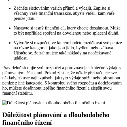
Začněte sledováním vašich příjmů a výdajů. Zapište si
všechny vaše finanční transakce, abyste viděli, kam vaše
peníze jdou.
Nastavte si jasný finanční cíl, který chcete dosáhnout. Může
to být například spoření na dovolenou nebo splacení dluhů.
Vytvořte si rozpočet, ve kterém budete rozdělovat své peníze
na různé kategorie, jako jsou jídlo, bydlení nebo zábava.
Ujistěte se, že zahrnujete také náklady na neočekávané
události.
Pravidelně sledujte svůj rozpočet a porovnávejte skutečné výdaje s
plánovanými částkami. Pokud zjistíte, že někde překračujete své
náklady, zkuste najít způsob, jak tyto výdaje snížit nebo přesunout
peníze z jiné kategorie. S kontrolou svého rozpočtu a dodržováním
ho, můžete dosáhnout lepšího finančního řízení a zlepšit svou
finanční stabilitu.
Důležitost plánování a dlouhodobého
finančního řízení