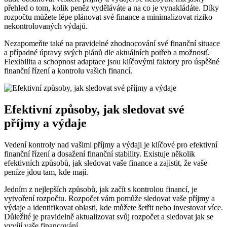
přehled o tom, kolik peněz vyděláváte a na co je vynakládáte. Díky
rozpočtu můžete lépe plánovat své finance a minimalizovat riziko
nekontrolovaných výdajů.
Nezapomeňte také na pravidelné zhodnocování své finanční situace
a případné úpravy svých plánů dle aktuálních potřeb a možností.
Flexibilita a schopnost adaptace jsou klíčovými faktory pro úspěšné
finanční řízení a kontrolu vašich financí.
Efektivní způsoby, jak sledovat své
příjmy a výdaje
Vedení kontroly nad vašimi příjmy a výdaji je klíčové pro efektivní
finanční řízení a dosažení finanční stability. Existuje několik
efektivních způsobů, jak sledovat vaše finance a zajistit, že vaše
peníze jdou tam, kde mají.
Jedním z nejlepších způsobů, jak začít s kontrolou financí, je
vytvoření rozpočtu. Rozpočet vám pomůže sledovat vaše příjmy a
výdaje a identifikovat oblasti, kde můžete šetřit nebo investovat více.
Důležité je pravidelně aktualizovat svůj rozpočet a sledovat jak se
vyvíjí vaše financování.