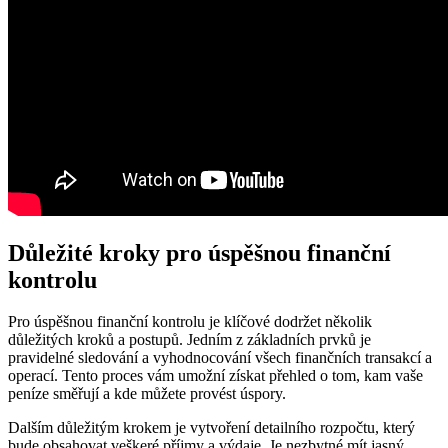
Důležité kroky pro úspěšnou finanční
kontrolu
Pro úspěšnou finanční kontrolu je klíčové dodržet několik
důležitých kroků a postupů. Jedním z základních prvků je
pravidelné sledování a vyhodnocování všech finančních transakcí a
operací. Tento proces vám umožní získat přehled o tom, kam vaše
peníze směřují a kde můžete provést úspory.
Dalším důležitým krokem je vytvoření detailního rozpočtu, který
bude obsahovat veškeré příjmy a výdaje. Je nezbytné mít jasný