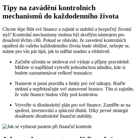
Tipy na zavádění kontrolních
mechanismů do každodenního života
Chcete lépe řídit své finance a zajistit si stabilní a bezpečný životní
styl? Kontrolní mechanismy mohou být skvělým nástrojem pro
dosažení těchto cílů. Pokud se obáváte, že zavedení kontrolních
opatření do vašeho každodenního života bude obtížné, nebojte se,
máme pro vás pár tipů, jak to udělat snadno a efektivně.
Začněte učením se sledovat své výdaje a příjmy pravidelně.
Můžete si například vytvořit jednoduchou tabulku, kde si
budete zaznamenávat veškeré transakce.
Nastavte si jasná pravidla a limity pro své nákupy. Buďte
striktní a nepřekračujte své stanovené hranice. Tím si zajistíte,
že vaše finance budou vždy pod kontrolou.
Vytvořte si dlouhodobý plán pro své finance. Zaměřte se na
spoření, investování a splácení dluhů. Díky pevné strategii
dosáhnete dlouhodobé finanční stability.