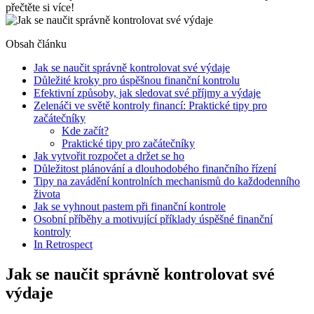
přečtěte si více!
Obsah článku
Jak se naučit správně kontrolovat své výdaje
Důležité kroky pro úspěšnou finanční kontrolu
Efektivní způsoby, jak sledovat své příjmy a výdaje
Zelenáči ve světě kontroly financí: Praktické tipy pro
začátečníky
Kde začít?
Praktické tipy pro začátečníky
Jak vytvořit rozpočet a držet se ho
Důležitost plánování a dlouhodobého finančního řízení
Tipy na zavádění kontrolních mechanismů do každodenního
života
Jak se vyhnout pastem při finanční kontrole
Osobní příběhy a motivující příklady úspěšné finanční
kontroly
In Retrospect
Jak se naučit správně kontrolovat své
výdaje