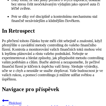
bez stresu čelit neočekávaným výdajům jako opravě auta či
léčbě zvířete.
Petr se díky své disciplíně a kontrolnímu mechanismu stal
finančně nezávislejším a klidnějším člověkem.
In Retrospect
Po přečtení tohoto článku byste měli cítit sebejistě a znalostní, když
přemýšlíte o zavádění metody controlling do vašeho finančního
řízení. Kontrola a monitorování vašich finančních toků mohou vést
k lepšímu plánování a růstu vašeho podnikání. Nebojte se
experimentovat a hledat způsoby, jak přizpůsobit metodu controlling
vašim potřebám a cílům. Buďte aktivní a nezapomeňte, že pečlivé
finanční řízení je klíčem k úspěchu vaší firmy. Sledujte výsledky,
učte se z chyb a neustále se snažte zlepšovat. Vaše budoucnost je ve
vašich rukou, a pomocí controllingu ji můžete udělat světlou a
úspěšnou.
Navigace pro příspěvek
Předchozí