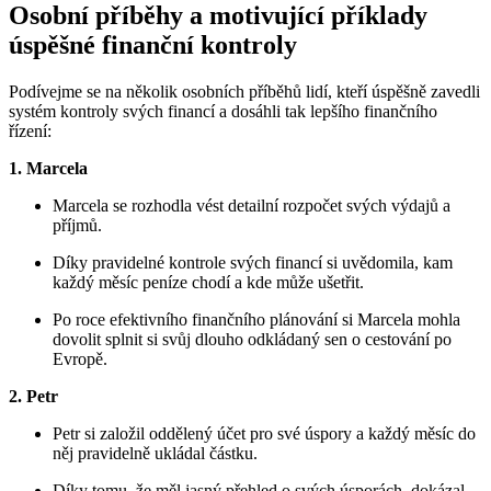
Osobní příběhy a motivující příklady
úspěšné finanční kontroly
Podívejme se na několik osobních příběhů lidí, kteří úspěšně zavedli
systém kontroly svých financí a dosáhli tak lepšího finančního
řízení:
1. Marcela
Marcela se rozhodla vést detailní rozpočet svých výdajů a
příjmů.
Díky pravidelné kontrole svých financí si uvědomila, kam
každý měsíc peníze chodí a kde může ušetřit.
Po roce efektivního finančního plánování si Marcela mohla
dovolit splnit si svůj dlouho odkládaný sen o cestování po
Evropě.
2. Petr
Petr si založil oddělený účet pro své úspory a každý měsíc do
něj pravidelně ukládal částku.
Díky tomu, že měl jasný přehled o svých úsporách, dokázal