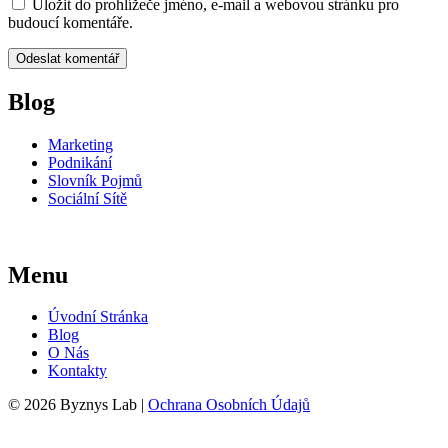
Uložit do prohlížeče jméno, e-mail a webovou stránku pro
budoucí komentáře.
Blog
Marketing
Podnikání
Slovník Pojmů
Sociální Sítě
Menu
Úvodní Stránka
Blog
O Nás
Kontakty
© 2026 Byznys Lab |
Ochrana Osobních Údajů