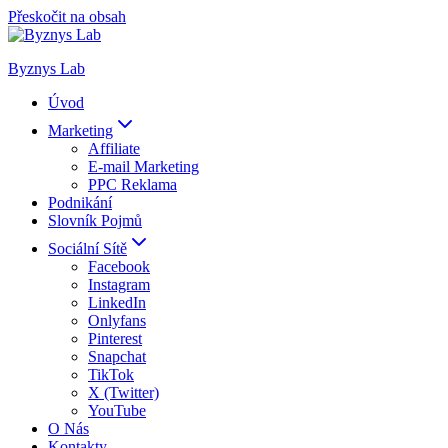
Přeskočit na obsah
Byznys Lab
Úvod
Marketing
Affiliate
E-mail Marketing
PPC Reklama
Podnikání
Slovník Pojmů
Sociální Sítě
Facebook
Instagram
LinkedIn
Onlyfans
Pinterest
Snapchat
TikTok
X (Twitter)
YouTube
O Nás
Kontakty