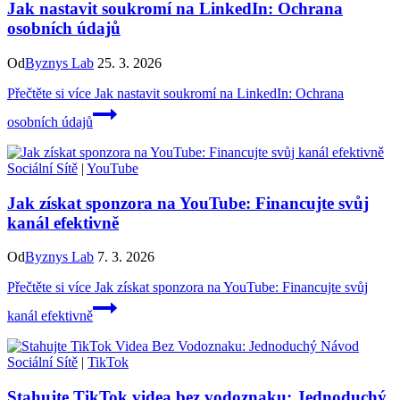
Jak nastavit soukromí na LinkedIn: Ochrana
osobních údajů
Od
Byznys Lab
25. 3. 2026
Přečtěte si více
Jak nastavit soukromí na LinkedIn: Ochrana
osobních údajů
Sociální Sítě
|
YouTube
Jak získat sponzora na YouTube: Financujte svůj
kanál efektivně
Od
Byznys Lab
7. 3. 2026
Přečtěte si více
Jak získat sponzora na YouTube: Financujte svůj
kanál efektivně
Sociální Sítě
|
TikTok
Stahujte TikTok videa bez vodoznaku: Jednoduchý