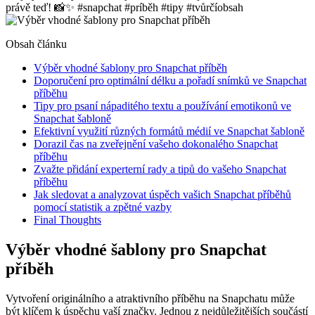
právě teď! 📸✨ #snapchat #príběh #tipy #tvůrčíobsah
Obsah článku
Výběr vhodné šablony pro Snapchat příběh
Doporučení pro optimální délku a pořadí snímků ve Snapchat
příběhu
Tipy pro psaní nápaditého textu a používání emotikonů ve
Snapchat šabloně
Efektivní využití různých formátů médií ve Snapchat šabloně
Dorazil čas na zveřejnění vašeho dokonalého Snapchat
příběhu
Zvažte přidání experterní rady a tipů do vašeho Snapchat
příběhu
Jak sledovat a analyzovat úspěch vašich Snapchat příběhů
pomocí statistik a zpětné vazby
Final Thoughts
Výběr vhodné šablony pro Snapchat
příběh
Vytvoření originálního a atraktivního příběhu na Snapchatu může
být klíčem k úspěchu vaší značky. Jednou z nejdůležitějších součástí