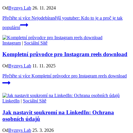
Od
Byznys Lab
26. 11. 2024
Přečtěte si více
Nejodebíranější youtuber: Kdo to je a proč je tak
populární
Instagram
|
Sociální Sítě
Kompletní průvodce pro Instagram reels download
Od
Byznys Lab
11. 11. 2025
Přečtěte si více
Kompletní průvodce pro Instagram reels download
LinkedIn
|
Sociální Sítě
Jak nastavit soukromí na LinkedIn: Ochrana
osobních údajů
Od
Byznys Lab
25. 3. 2026