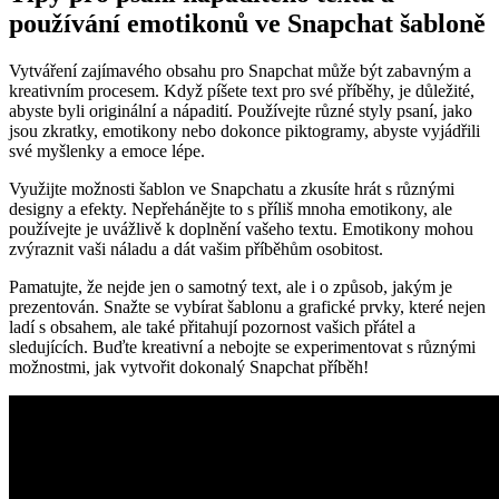
používání emotikonů ve Snapchat šabloně
Vytváření zajímavého obsahu pro Snapchat může být zabavným a
kreativním procesem. Když píšete text pro své příběhy, je důležité,
abyste byli originální a nápadití. Používejte různé styly psaní, jako
jsou zkratky, emotikony nebo dokonce piktogramy, abyste vyjádřili
své myšlenky a emoce lépe.
Využijte možnosti šablon ve Snapchatu a zkusíte hrát s různými
designy a efekty. Nepřehánějte to s příliš mnoha emotikony, ale
používejte je uvážlivě k doplnění vašeho textu. Emotikony mohou
zvýraznit vaši náladu a dát vašim příběhům osobitost.
Pamatujte, že nejde jen o samotný text, ale i o způsob, jakým je
prezentován. Snažte se vybírat šablonu a grafické prvky, které nejen
ladí s obsahem, ale také přitahují pozornost vašich přátel a
sledujících. Buďte kreativní a nebojte se experimentovat s různými
možnostmi, jak vytvořit dokonalý Snapchat příběh!