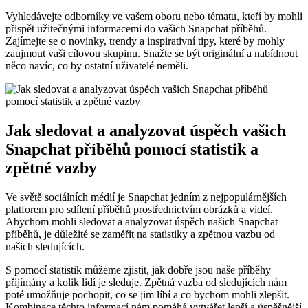
Vyhledávejte odborníky ve vašem oboru nebo tématu, kteří by mohli
přispět užitečnými informacemi do vašich Snapchat příběhů.
Zajímejte se o novinky, trendy a inspirativní tipy, které by mohly
zaujmout vaši cílovou skupinu. Snažte se být originální a nabídnout
něco navíc, co by ostatní uživatelé neměli.
Jak sledovat a analyzovat úspěch vašich
Snapchat příběhů pomocí statistik a
zpětné vazby
Ve světě sociálních médií je Snapchat jedním z nejpopulárnějších
platforem pro sdílení příběhů prostřednictvím obrázků a videí.
Abychom mohli sledovat a analyzovat úspěch našich Snapchat
příběhů, je důležité se zaměřit na statistiky a zpětnou vazbu od
našich sledujících.
S pomocí statistik můžeme zjistit, jak dobře jsou naše příběhy
přijímány a kolik lidí je sleduje. Zpětná vazba od sledujících nám
poté umožňuje pochopit, co se jim líbí a co bychom mohli zlepšit.
Kombinace těchto informací nám pomáhá vytvářet lepší a úspěšnější