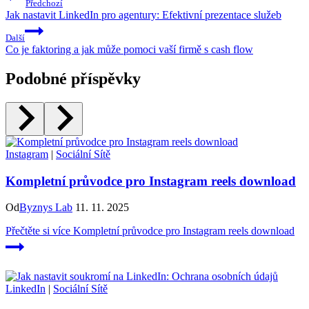
Předchozí
Jak nastavit LinkedIn pro agentury: Efektivní prezentace služeb
Další
Co je faktoring a jak může pomoci vaší firmě s cash flow
Podobné příspěvky
Instagram
|
Sociální Sítě
Kompletní průvodce pro Instagram reels download
Od
Byznys Lab
11. 11. 2025
Přečtěte si více
Kompletní průvodce pro Instagram reels download
LinkedIn
|
Sociální Sítě