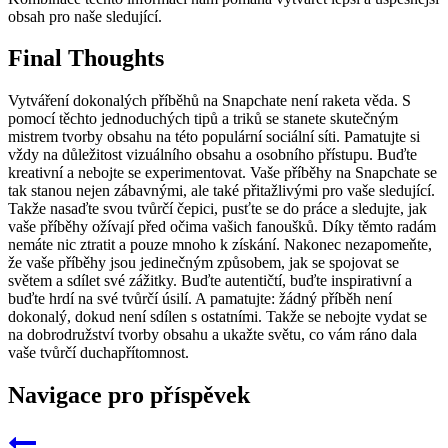
obsah pro naše sledující.
Final Thoughts
Vytváření dokonalých příběhů na Snapchate není raketa věda. S
pomocí těchto jednoduchých tipů a triků se stanete skutečným
mistrem tvorby obsahu na této populární sociální síti. Pamatujte si
vždy na důležitost vizuálního obsahu a osobního přístupu. Buďte
kreativní a nebojte se experimentovat. Vaše příběhy na Snapchate se
tak stanou nejen zábavnými, ale také přitažlivými pro vaše sledující.
Takže nasaďte svou tvůrčí čepici, pusťte se do práce a sledujte, jak
vaše příběhy ožívají před očima vašich fanoušků. Díky těmto radám
nemáte nic ztratit a pouze mnoho k získání. Nakonec nezapomeňte,
že vaše příběhy jsou jedinečným způsobem, jak se spojovat se
světem a sdílet své zážitky. Buďte autentičtí, buďte inspirativní a
buďte hrdí na své tvůrčí úsilí. A pamatujte: žádný příběh není
dokonalý, dokud není sdílen s ostatními. Takže se nebojte vydat se
na dobrodružství tvorby obsahu a ukažte světu, co vám ráno dala
vaše tvůrčí duchapřítomnost.
Navigace pro příspěvek