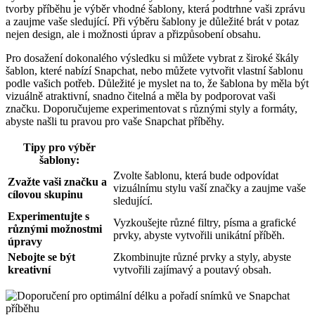
tvorby příběhu je výběr vhodné šablony, která podtrhne vaši zprávu
a zaujme vaše sledující. Při výběru šablony je důležité brát v potaz
nejen design, ale i možnosti úprav a přizpůsobení obsahu.
Pro dosažení dokonalého výsledku si můžete vybrat z široké škály
šablon, které nabízí Snapchat, nebo můžete vytvořit vlastní šablonu
podle vašich potřeb. Důležité je myslet na to, že šablona by měla být
vizuálně atraktivní, snadno čitelná a měla by podporovat vaši
značku. Doporučujeme experimentovat s různými styly a formáty,
abyste našli tu pravou pro vaše Snapchat příběhy.
Tipy pro výběr
šablony:
Zvolte šablonu, která bude odpovídat
Zvažte vaši značku a
vizuálnímu stylu vaší značky a zaujme vaše
cílovou skupinu
sledující.
Experimentujte s
Vyzkoušejte různé filtry, písma a grafické
různými možnostmi
prvky, abyste vytvořili unikátní příběh.
úpravy
Nebojte se být
Zkombinujte různé prvky a styly, abyste
kreativní
vytvořili zajímavý a poutavý obsah.