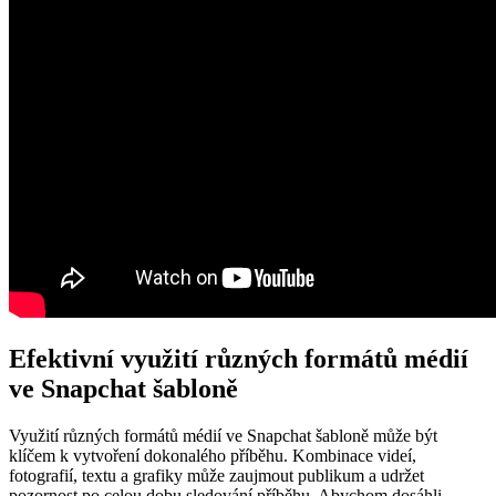
Efektivní využití různých formátů médií
ve Snapchat šabloně
Využití různých formátů médií ve Snapchat šabloně může být
klíčem k vytvoření dokonalého příběhu. Kombinace videí,
fotografií, textu a grafiky může zaujmout publikum a udržet
pozornost po celou dobu sledování příběhu. Abychom dosáhli