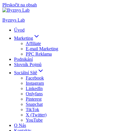
Přeskočit na obsah
Byznys Lab
Úvod
Marketing
Affiliate
E-mail Marketing
PPC Reklama
Podnikání
Slovník Pojmů
Sociální Sítě
Facebook
Instagram
LinkedIn
Onlyfans
Pinterest
Snapchat
TikTok
X (Twitter)
YouTube
O Nás
Kontakty