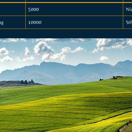
5000
Ní
ng
10000
Stř