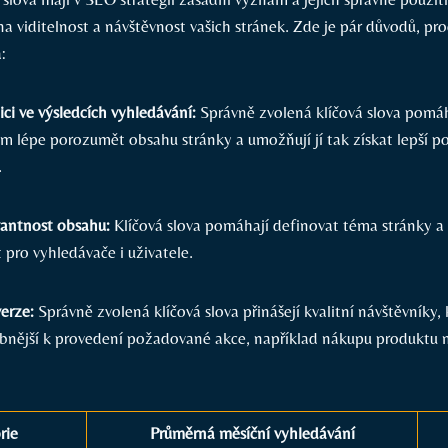
 viditelnost a návštěvnost ⁣vašich‍ stránek. Zde je pár důvodů, pro
:
ici ve výsledcích vyhledávání:
Správně zvolená ​klíčová slova pomáh
 lépe porozumět obsahu stránky a umožňují jí tak získat lepší poz
.
vantnost obsahu:
Klíčová ‌slova pomáhají definovat téma stránky a z
 pro vyhledávače i uživatele.
erze:
⁢Správně zvolená klíčová‌ slova přinášejí ⁢kvalitní návštěvníky, k
nější k provedení požadované akce, například nákupu produktu 
rie
Průměrná měsíční vyhledávání