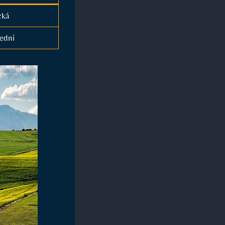
zká
ední