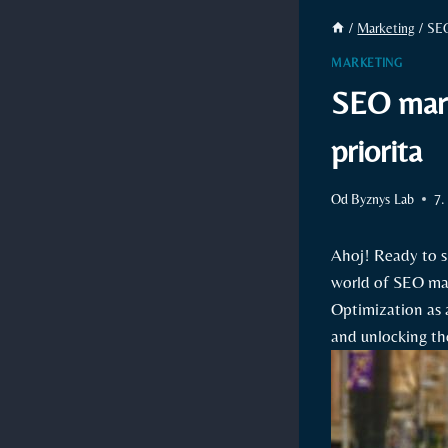
/
Marketing
/
SEO
MARKETING
SEO mark
priorita
Od
Byznys Lab
7.
Ahoj! Ready​ to s
world of SEO mar
Optimization as a
and unlocking the