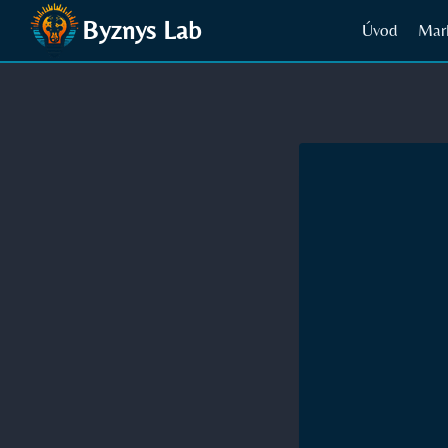
Přeskočit
Byznys Lab
Úvod
Mar
na
obsah