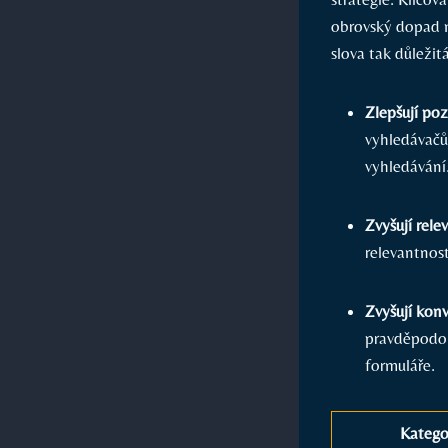
obrovský dopad na
slova tak‍ důležitá
Zlepšují poz
vyhledávačům
vyhledávání
Zvyšují rele
relevantnost
Zvyšují konv
pravděpodob
formuláře.
Katego