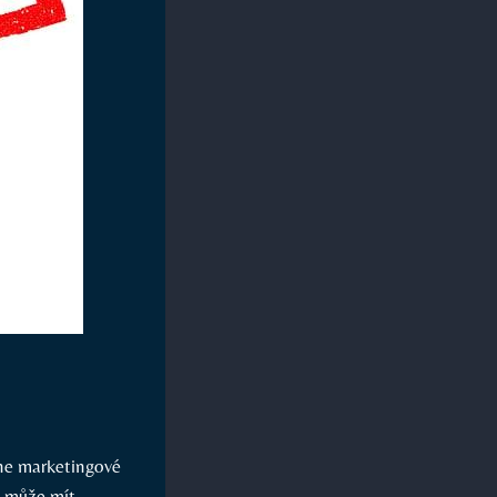
ine marketingové
tí může mít