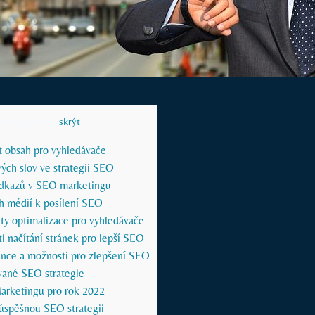
bsah článku
[
skrýt
]
t obsah pro vyhledávače
vých slov ve strategii SEO
odkazů v SEO marketingu
ch médií k⁤ posílení SEO
ty optimalizace pro ⁢vyhledávače
i načítání stránek‍ pro lepší ⁢SEO
nce a možnosti ‍pro zlepšení SEO
vané SEO strategie
arketingu pro ‌rok 2022
úspěšnou SEO strategii