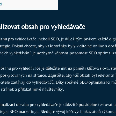
d
lizovat obsah pro vyhledávače
ahu pro vyhledávače, neboli SEO, je důležitým prvkem každé digi
tegie. Pokud chcete, aby vaše stránky byly viditelné online a dosá
edcích vyhledávání,‌ je nezbytné‍ věnovat pozornost​ SEO optimaliz
obsahu⁣ pro vyhledávače je důležité mít na paměti klíčová slova, ⁢str
 poskytovaných na stránce. Zajistěte, aby váš obsah byl relevantní
vatelé zadávají do vyhledávačů.⁢ Díky správné ‌SEO⁢ optimalizaci m
h stránek a přilákat nové návštěvníky.
imalizaci obsahu pro vyhledávače je důležité pravidelně testovat 
rategie SEO marketingu. Sledujte ​vývoj klíčových ukazatelů výkonu,⁢