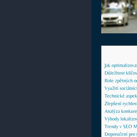
O
Jak optimalizova
Důležitost klíčo
Role ​zpětných 
Využití sociální
Technické ⁢aspek
Zlepšení rychlost
Analýza konkure
Výhody lokalizo
Trendy v SEO ⁢M
Doporučení pro 