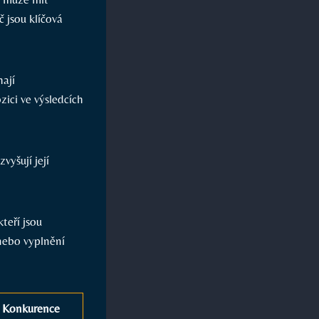
č jsou klíčová
ají
ici ve výsledcích
vyšují její
teří jsou⁢
nebo vyplnění
Konkurence