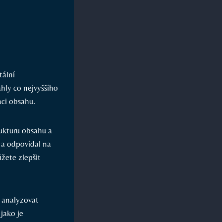
tální
hly co ‍nejvyššího
aci obsahu.
ukturu obsahu⁢ a
 a odpovídal‌ na
ůžete zlepšit
a analyzovat
 jako je