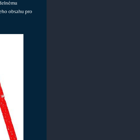
delnému​
šeho obsahu pro