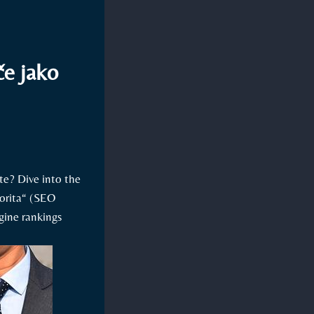
če jako
te? Dive ‌into the
iorita“ (SEO
gine ⁣rankings