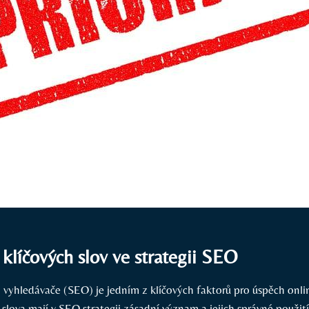
 klíčových slov ve strategii SEO
 vyhledávače ⁤(SEO) je jedním z ⁣klíčových faktorů pro úspěch onl
vá slova mají⁢ v SEO strategii zásadní význam⁤ a jejich správné použi