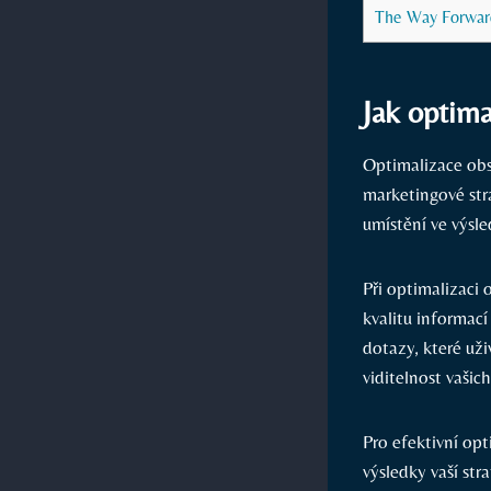
The Way Forwar
Jak optima
Optimalizace obs
marketingové stra
​umístění ve výsl
Při optimalizaci 
kvalitu informací
dotazy, které uži
viditelnost ‍vašic
Pro efektivní opt
‍výsledky vaší st