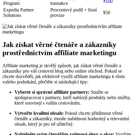
$
100
Program
transakce
Expedia Partner
Procentový podíl + fixní
$50
Solutions
provize
Jak získat věrné čtenáře a zákazníky
prostřednictvím affiliate marketingu
Affiliate marketing je skvělý způsob, jak získat věrné čtenáře a
zákazníky pro váš cestovní blog nebo online obchod. Pokud se
chcete dozvědět, jak efektivně využít affiliate marketingu k růstu
vašeho podnikání, přečtěte si následující tipy:
Vyberte si správné affiliate partnery:
Snažte se
spolupracovat s partnery, kteří nabízejí produkty nebo služby,
které souvisejí s vaším cestováním.
Vytvořte kvalitní obsah:
Pokud chcete přitáhnout věrné
čtenáře a zákazníky, musíte nabídnout hodnotný a relevantní
obsah, který je pro ně užitečný.
Nabídněte svým čtenářům zajímavé slevy a akce:
Využijte