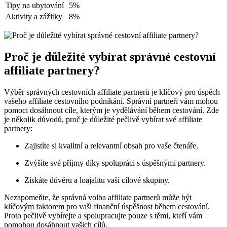
Tipy na ubytování
5%
Aktivity a zážitky
8%
Proč je důležité vybírat správné cestovní
affiliate partnery?
Výběr správných cestovních affiliate partnerů je klíčový pro úspěch
vašeho affiliate cestovního podnikání. Správní partneři vám mohou
pomoci dosáhnout cíle, kterým je vydělávání během cestování. Zde
je několik důvodů, proč je důležité pečlivě vybírat své affiliate
partnery:
Zajistíte si kvalitní a relevantní obsah pro vaše čtenáře.
Zvýšíte své příjmy díky spolupráci s úspěšnými partnery.
Získáte důvěru a loajalitu vaší cílové skupiny.
Nezapomeňte, že správná volba affiliate partnerů může být
klíčovým faktorem pro vaši finanční úspěšnost během cestování.
Proto pečlivě vybírejte a spolupracujte pouze s těmi, kteří vám
pomohou dosáhnout vašich cílů.