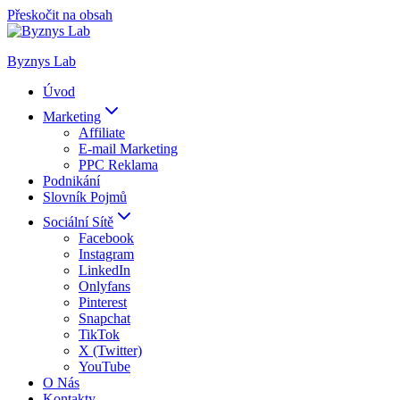
Přeskočit na obsah
Byznys Lab
Úvod
Marketing
Affiliate
E-mail Marketing
PPC Reklama
Podnikání
Slovník Pojmů
Sociální Sítě
Facebook
Instagram
LinkedIn
Onlyfans
Pinterest
Snapchat
TikTok
X (Twitter)
YouTube
O Nás
Kontakty