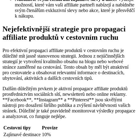
možností, které vám vaši affiliate partneři nabízejí a nabídněte
svým čtenářům exkluzivní slevy nebo akce, které je přesvědčí
k nákupu.
Nejefektivnější strategie pro propagaci
affiliate produktů v cestovním ruchu
Pro efektivní propagaci affiliate produktů v cestovním ruchu je
důležité mít jasně stanovenou strategii. Jednou z nejúčinnějších
strategií je vytvoření kvalitního obsahu na blogu nebo webové
stránce zaměřené na cestování. Tento obsah by měl být atraktivní
pro cestovatele a obsahovat relevantní informace o destinacích,
ubytování, aktivitách a dalších cestovních tipů.
Dalším důležitým prvkem je aktivní propagace affiliate produktů
prostřednictvím sociálních sítí, newsletterů nebo online reklamy.
**Facebook**, **Instagram** a **Pinterest** jsou skvělými
nástroji pro dosažení širšího publika a zvýšení návštěvnosti vašich
stránek. Důležité je také pravidelně monitorovat výsledky propagace
a analyzovat, co funguje nejlépe.
Cestovní tipy
Provize
Zajímavé destinace
10%