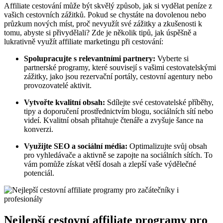
Affiliate cestování může být skvělý způsob, jak si vydělat peníze z
vašich cestovních zážitků. Pokud se chystáte na dovolenou nebo
průzkum nových míst, proč nevyužít své zážitky a zkušenosti k
tomu, abyste si přivydělali? Zde je několik tipů, jak úspěšně a
lukrativně využít affiliate marketingu při cestování:
Spolupracujte s relevantními partnery:
Vyberte si
partnerské programy, které souvisejí s vašimi cestovatelskými
zážitky, jako jsou rezervační portály, cestovní agentury nebo
provozovatelé aktivit.
Vytvořte kvalitní obsah:
Sdílejte své cestovatelské příběhy,
tipy a doporučení prostřednictvím blogu, sociálních sítí nebo
videí. Kvalitní obsah přitahuje čtenáře a zvyšuje šance na
konverzi.
Využijte SEO a sociální média:
Optimalizujte svůj obsah
pro vyhledávače a aktivně se zapojte na sociálních sítích. To
vám pomůže získat větší dosah a zlepší vaše výdělečné
potenciál.
Nejlepší cestovní affiliate programy pro