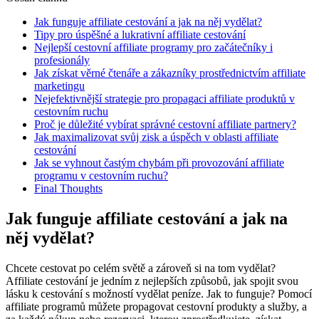
Jak funguje affiliate cestování a jak na něj vydělat?
Tipy pro úspěšné a lukrativní affiliate cestování
Nejlepší cestovní affiliate programy pro začátečníky i
profesionály
Jak získat věrné čtenáře a zákazníky prostřednictvím affiliate
marketingu
Nejefektivnější strategie pro propagaci affiliate produktů v
cestovním ruchu
Proč je důležité vybírat správné cestovní affiliate partnery?
Jak maximalizovat svůj zisk a úspěch v oblasti affiliate
cestování
Jak se vyhnout častým chybám při provozování affiliate
programu v cestovním ruchu?
Final Thoughts
Jak funguje affiliate cestování a jak na
něj vydělat?
Chcete cestovat po celém světě a zároveň si na tom vydělat?
Affiliate cestování je jedním z nejlepších způsobů, jak spojit svou
lásku k cestování s možností vydělat peníze. Jak to funguje? Pomocí
affiliate programů můžete propagovat cestovní produkty a služby, a