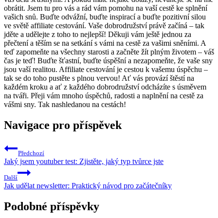
obrátit. Jsem tu pro vás a rád vám pomohu na vaší cestě ke splnění
vašich snů. Buďte odvážní, buďte inspirací a buďte pozitivní silou
ve světě affiliate cestování. Vaše dobrodružství právě začíná – tak
jděte a udělejte z toho to nejlepší! Děkuji vám ještě jednou za
přečtení a těším se na setkání s vámi na cestě za vašimi sněními. A
teď zapomeňte na všechny starosti a začněte žít plným životem – váš
čas je teď! Buďte šťastní, buďte úspěšní a nezapomeňte, že vaše sny
jsou vaší realitou. Affiliate cestování je cestou k vašemu úspěchu –
tak se do toho pustěte s plnou vervou! Ať vás provází štěstí na
každém kroku a ať z každého dobrodružství odcházíte s úsměvem
na tváři. Přeji vám mnoho úspěchů, radosti a naplnění na cestě za
vášmi sny. Tak nashledanou na cestách!
Navigace pro příspěvek
Předchozí
Jaký jsem youtuber test: Zjistěte, jaký typ tvůrce jste
Další
Jak udělat newsletter: Praktický návod pro začátečníky
Podobné příspěvky