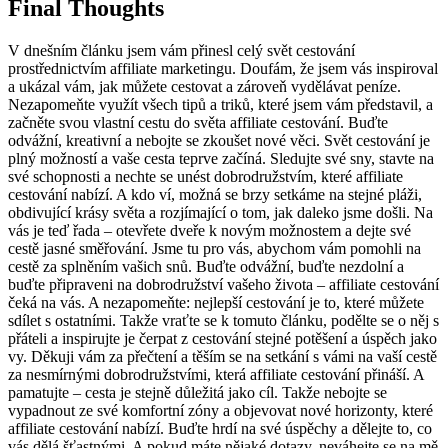
Final Thoughts
V dnešním článku jsem vám přinesl celý svět cestování
prostřednictvím affiliate marketingu. Doufám, že jsem vás inspiroval
a ukázal vám, jak můžete cestovat a zároveň vydělávat peníze.
Nezapomeňte využít všech tipů a triků, které jsem vám představil, a
začněte svou vlastní cestu do světa affiliate cestování. Buďte
odvážní, kreativní a nebojte se zkoušet nové věci. Svět cestování je
plný možností a vaše cesta teprve začíná. Sledujte své sny, stavte na
své schopnosti a nechte se unést dobrodružstvím, které affiliate
cestování nabízí. A kdo ví, možná se brzy setkáme na stejné pláži,
obdivující krásy světa a rozjímající o tom, jak daleko jsme došli. Na
vás je teď řada – otevřete dveře k novým možnostem a dejte své
cestě jasné směřování. Jsme tu pro vás, abychom vám pomohli na
cestě za splněním vašich snů. Buďte odvážní, buďte nezdolní a
buďte připraveni na dobrodružství vašeho života – affiliate cestování
čeká na vás. A nezapomeňte: nejlepší cestování je to, které můžete
sdílet s ostatními. Takže vraťte se k tomuto článku, podělte se o něj s
přáteli a inspirujte je čerpat z cestování stejné potěšení a úspěch jako
vy. Děkuji vám za přečtení a těším se na setkání s vámi na vaší cestě
za nesmírnými dobrodružstvími, která affiliate cestování přináší. A
pamatujte – cesta je stejně důležitá jako cíl. Takže nebojte se
vypadnout ze své komfortní zóny a objevovat nové horizonty, které
affiliate cestování nabízí. Buďte hrdí na své úspěchy a dělejte to, co
vás dělá šťastnými. A pokud máte nějaké dotazy, neváhejte se na mě