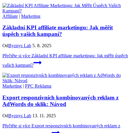
Affiliate
|
Marketing
Základní KPI affiliate marketingu: Jak měřit
úspěch vašich kampaní?
Od
Byznys Lab
5. 8. 2025
Přečtěte si více
Základní KPI affiliate marketingu: Jak měřit úspěch
vašich kampaní?
Marketing
|
PPC Reklama
Export responzivních kombinovaných reklam z
AdWords do sklik: Návod
Od
Byznys Lab
13. 11. 2025
Přečtěte si více
Export responzivních kombinovaných reklam z